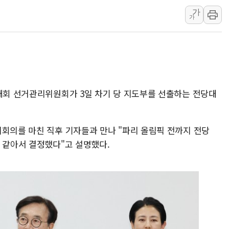
가
컴투스 '제우스: 오
가
네이버 클립, 시청
서울 재건축·재개발
[인사] 공정거래
KDB생명 본입찰
반도체공학회 "R&
당대회 선거관리위원회가 3일 차기 당 지도부를 선출하는 전당대
카카오, 2026년 
현대카드, 박재범·
위회의를 마친 직후 기자들과 만나 "파리 올림픽 전까지 전당
[르포] 육군, 20
 같아서 결정했다"고 설명했다.