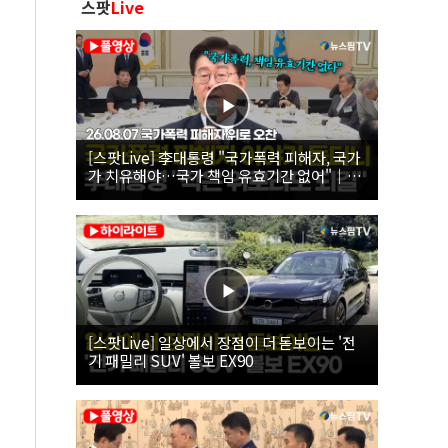
스팟
Live
[스팟Live] 李대통령 "국가폭력 피해자, 국가
가 치유해야…국가 책임 유효기간 없어"｜
26.08.07 국가폭력 피해자 위로 오찬
[스팟Live] 일상에서 장점이 더 돋보이는 '전
기 패밀리 SUV' 볼보 EX90