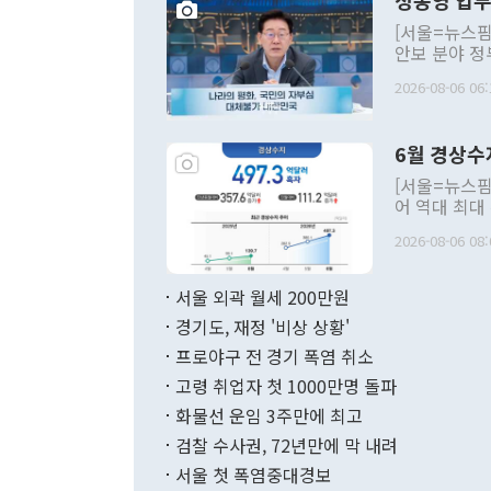
정동영 업무
[서울=뉴스핌
안보 분야 정
평화공존 발전
2026-08-06 06:
발언 중에는 
언한 것이 있
령은 공개적으
6월 경상수
주의적 희망에
관의 대북 정
[서울=뉴스핌
관 부처 장관
어 역대 최대
관의 무리한 
출 호조로 월
다. [정동영 통일부 장관이 지난달 23일 오후 서울 종로구 정부서울청사에
2026-08-06 08:
료=한국은행] 한국은행이 6일 발표한 '2026년 6월 국제수지(잠정)'에
서 취임 1주년 
면 지난 6월
부 장관 권한
1000만달러
서울 외곽 월세 200만원
발전 구상'을
이에 따라 올
적 갈등 해결
경기도, 재정 '비상 상황'
했다. 경상수
결과 혐오의 
9000만달러
프로야구 전 경기 폭염 취소
년간의 CVI
지 기준 상품
고령 취업자 첫 1000만명 돌파
무너졌다고도 
며 월간 기준
현실을 바꾸는
달러로 38.
화물선 운임 3주만에 최고
를 평화 체제
196.9% 급
검찰 수사권, 72년만에 막 내려
함께 4자 대
수출은 160
지만 이 대통
서울 첫 폭염중대경보
(18.6%) 
화공존 정책이