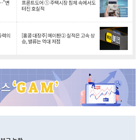
…"변
프론트도어 ① 주택시장 침체 속에서도
터진 호실적
 동력의
[홍콩 대장주] 메이퇀② 실적은 고속 상
승, 밸류는 역대 저점