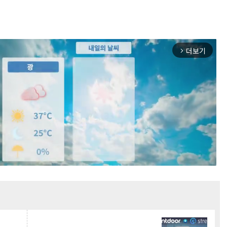
더보기
arrow_forward_ios
Mute