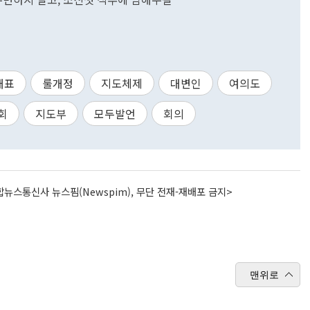
대표
룰개정
지도체제
대변인
여의도
회
지도부
모두발언
회의
뉴스통신사 뉴스핌(Newspim), 무단 전재-재배포 금지>
맨위로