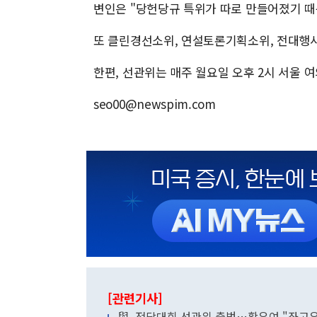
변인은 "당헌당규 특위가 따로 만들어졌기 때문
또 클린경선소위, 연설토론기획소위, 전대행사
한편, 선관위는 매주 월요일 오후 2시 서울 
seo00@newspim.com
[관련기사]
與, 전당대회 선관위 출범…황우여 "좌고우