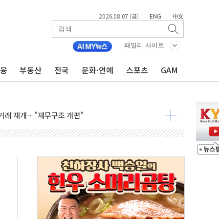
2026.08.07 (금)
ENG
中文
|
|
패밀리 사이트
금융
부동산
전국
문화·연예
스포츠
GAM
인에게 흉기 휘두른 30대 세입자…경찰, 현행범 체포
이익 30억원
 거래 재개…"재무구조 개편"
업 중 온열질환 보장…폭염기 신속 보상 강화
 120억원
과 美 암 진단 분야 독점 라이선스 계약"
제 'VRN11' 캐나다 IND 신청
 3군단과 군 장병 금융교육·전역 지원 협약
-맞춤건강보험' 6개월 배타적사용권 획득
주' 무더기 상폐 위기…관리종목 우려 지정예고 총 63개
특별공급 경쟁률… 실수요자 관심