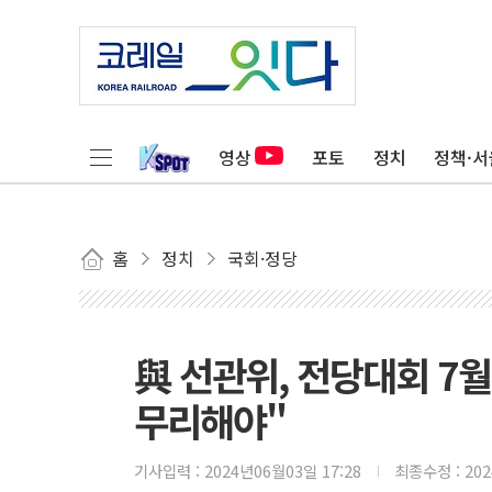
영상
포토
정치
정책·서
홈
정치
국회·정당
與 선관위, 전당대회 7월
무리해야"
기사입력 :
2024년06월03일 17:28
최종수정 :
20