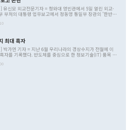
보고 논란
] 유신모 외교전문기자 = 청와대 영빈관에서 5일 열린 외교·
부 부처의 대통령 업무보고에서 정동영 통일부 장관의 '한반도
 구상'과 업무보고 발언이 논란을 빚고 있다. 이날 정 장관의
10
정부 내 조율을 거치지 않은 사안을 정책으로 추진하겠다고 공
는가 하면 사실 관계에 맞지 않은 설명도 있었다. 이재명 대통
로 신중을 기해 달라고 경고했고, 조현 외교부 장관은 '이상
지 최대 흑자
 근거한 비현실적 구상'이라는 비판을 내놨다. 그동안 정 장
책 관련 발언이 물의를 빚은 적은 여러 번 있지만 대통령과 유
] 박가연 기자 = 지난 6월 우리나라의 경상수지가 전월에 이
이 공개적으로 부정적 입장을 표명한 것은 이례적이다. 정 장
 흑자를 기록했다. 반도체를 중심으로 한 정보기술(IT) 품목 수
대북 접근법과 월권을 제어해야 한다는 목소리도 높아지고 있
간 상품수출이 처음으로 1000억달러를 넘어선 영향이다. [자
00
 따르
기자간담회를 하고 있다. [사진=통일부] 2026.07.23 ◆통일
 경상수지는 497억3000만달러 흑자로 집계됐다. 전월(386억
 넘어선 주장 정 장관은 이날 업무보고에서 '한반도 평화공존
)에 이어 두 달 연속 월간 기준 역대 최대 기록을 갈아치웠다.
 설명하면서 이재명 정부 2년차 핵심 과제로 상호 존중·평화
해 상반기 누적 경상수지 흑자는 1910억1000만달러를 기록
·핵 없는 한반도 등 3대 기본 방향을 제시했다. 정 장관은 "대
지 흑자를 견인한 것은 상품수지다. 6월 상품수지는 478억
언어는 멈춰야 한다"면서 주적 용어 대체를 주장했다. 지난 25
 흑자를 기록하며 전월에 이어 역대 최대를 다시 썼다. 국제수
D(완전하고 검증가능하며 되돌릴 수 없는 비핵화) 구도는 이미
수출은 1123억7000만달러로 전년 동월 대비 84.5% 증가하
했다. 또 "현 시점에서 흘러간 선(先)비핵화만 되뇌는 것은
 처음으로 1000억달러를 넘어섰다. 상품수입은 644억8000만
 데 힘이 되지 않는다"고 주장했다. 정 장관은 또 "정전 체제
6% 늘었다. 통관 기준으로는 반도체 수출이 전년 동월 대비
로 바꾸는 논의에 착수하겠다"면서 "북·미 정상회담 견인과
증했고 컴퓨터·주변기기(SSD)는 282.7% 증가했다. IT 품목
화의 동력을 확보하기 위해 최선을 다할 것"이라고 말했다. 하
.4% 늘었으며 비IT 품목도 ▲석유제품(47.5%) ▲화공품
령은 정 장관의 구상에 대부분 제동을 걸었다. 이 대통령은 "평
▲철강제품(17.9%) ▲승용차(6.1%) 등을 중심으로 18.6% 증가
 정치적으로 악용되는 측면이 있다"며 "많이 조심하셔야 한