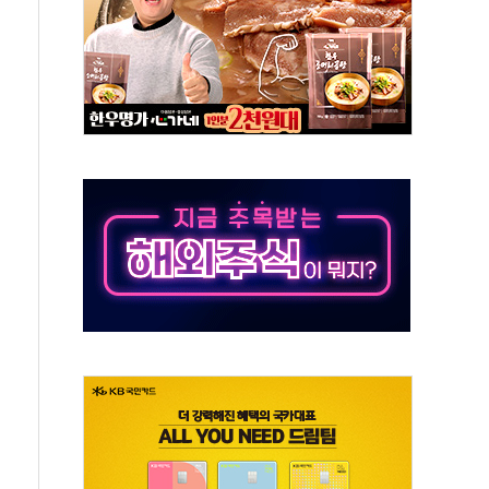
만의 신' 26일 출시, 유저의 캐릭터가 AI로 플레이한다
 만으로 혜택 얻는 피드코인 이벤트 진행
 정상화시 5년 내 9만가구 순증...이주 대란도 제한적
위원회
 3파전…한화·흥국·한투 참여
D직 주 52시간제 개선해야…기술격차 확대 막아야"
임금협약 타결…연봉 6.3% 인상
실리카겔 등 8~9월 공연 라인업 공개
31년까지 3개 보급단 '1등급 스마트 물류센터' 전환