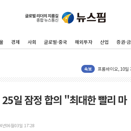
울
경제
사회
글로벌·중국
해외투자
산업
증권·
'변기 수리' 집주
워트, 상반기 영업
프롬바이오, 10일
NH농협생명, 농작
속보
아바코, 2분기 매출
랩지노믹스 "디엑솜
보로노이, 폐암 치료
 25일 잠정 합의 "최대한 빨리 마
푸본현대생명, 육군
교보생명, '교보K
벼랑 끝 선 '동전
24년06월03일 17:28
1순위보다 낮은 