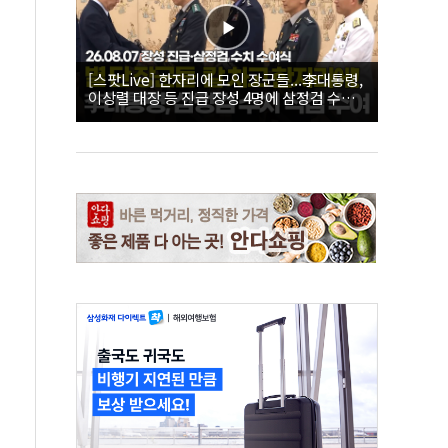
[스팟Live] 한자리에 모인 장군들...李대통령,
이상렬 대장 등 진급 장성 4명에 삼정검 수치
직접 수여｜26.08.07 장성 진급·삼정검 수치
수여식