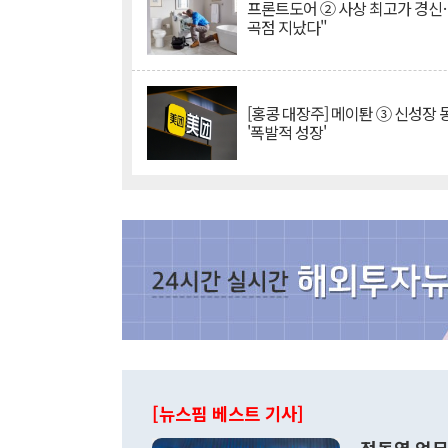
프론트도어 ② 사상 최고가 경신
곡점 지났다"
[홍콩 대장주] 메이퇀 ③ 신성장
'폭발적 성장'
[뉴스핌 베스트 기사]