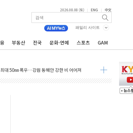
2026.08.08 (토)
ENG
中文
|
|
패밀리 사이트
금융
부동산
전국
문화·연예
스포츠
GAM
(8.10~8.14)
만지작…공습 한계·탄약 부족 현실화
 최대 50㎜ 폭우…강원 동해안 강한 비 어어져
…60대 환경미화원 수거차에 치여 사망
흉기 난동…60대 남성 2명 숨져
손해 보는 일 없게"…'결혼 페널티' 22개 과제 손본다
서 모터보트 전복…1명 사망·1명 실종
자 기림의 날 참석..."국제적 시민 연대로 목소리 내야"
질 중 실종 60대 나흘만에 숨진 채 발견
 흉기 살해 10대 아들 체포