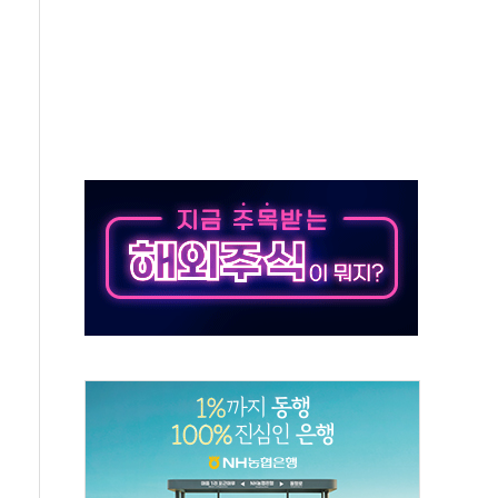
 '뻔뻔' 받아친 정청래…제주 연설서 신경전 고조
재검토 지시…與 "적극 환영"·野 "졸속 국정"
주의보…10일까지 최대 3.5m 높은 물결
사망 23명…정부, 비상대응기구 가동
, 수도 베이징도 부동산 규제 철폐
위 상승으로 피서객 7명 고립…전원 구조
별똥별 멍' 운영…페르세우스 유성우 관측
시간당 50mm 이상 폭우…호우경보 발효
0대 숨져…온열질환 여부 조사
능시험 오전 집중 편성…체감온도 38도 넘으면 중단