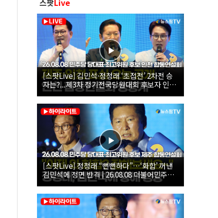
스팟
Live
[스팟Live] 김민석·정청래 ‘초접전’ 2차전 승
자는?...제3차 정기전국당원대회 후보자 인천
합동연설회 생중계 | 26.08.08
[스팟Live] 정청래 “뻔뻔하다”…‘화합’ 꺼낸
김민석에 정면 반격 | 26.08.08 더불어민주당
당대표·최고위원 후보 제주 합동연설회