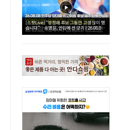
[스팟Live] “정청래 후보 그동안 고생 많이 했
습니다”…송영길, 연임에 선 긋기 | 26.08.08
더불어민주당 당대표·최고위원 후보 제주 합
동연설회