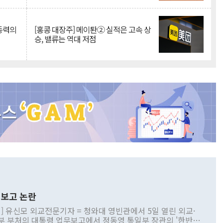
 동력의
[홍콩 대장주] 메이퇀② 실적은 고속 상
승, 밸류는 역대 저점
보고 논란
] 유신모 외교전문기자 = 청와대 영빈관에서 5일 열린 외교·
부 부처의 대통령 업무보고에서 정동영 통일부 장관의 '한반도