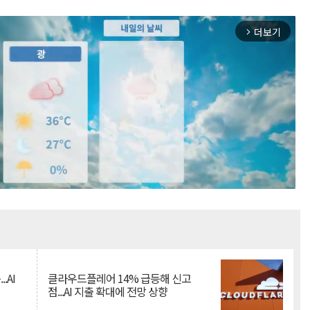
더보기
arrow_forward_ios
Mute
.AI
클라우드플레어 14% 급등해 신고
점...AI 지출 확대에 전망 상향