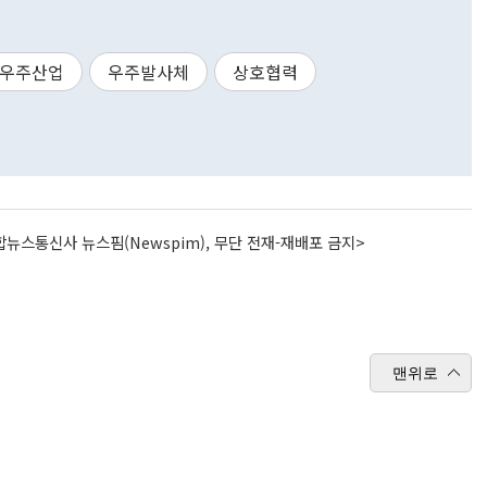
우주산업
우주발사체
상호협력
뉴스통신사 뉴스핌(Newspim), 무단 전재-재배포 금지>
맨위로