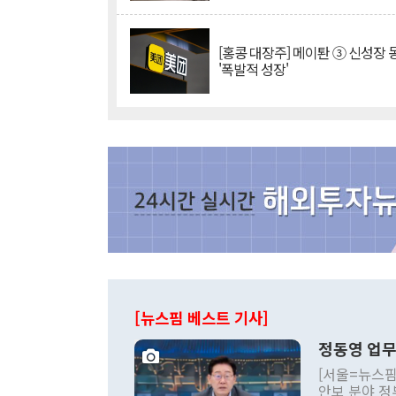
[홍콩 대장주] 메이퇀 ③ 신성장
'폭발적 성장'
[뉴스핌 베스트 기사]
정동영 업무
[서울=뉴스핌
안보 분야 정