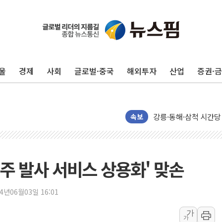
울
경제
사회
글로벌·중국
해외투자
산업
증권·
이번주 국내 주요 금융일정
美, 이란전 출구전략 
강릉·동해·삼척 시간당
속보
폐기물 수거하다 참변
서울 중랑구 주택가서 
李대통령 "결혼 때문에 
우주 발사 서비스 상용화' 맞손
여수 오동도 인근 해상
추미애, '위안부' 피해
24년06월03일 16:01
인천 선재도 갯벌서 해루
인천서 말다툼 중 어머니
가
가