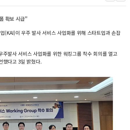
'화합' 꺼낸 김민석에
李대통령, ISA 개편 
동해중부 전 해상 풍랑
폼 확보 시급"
연일 폭염에 온열질환 
업(KAI)이 우주 발사 서비스 사업화를 위해 스타트업과 손잡
中 전방위 아파트 부양
인제 용대리 계곡서 수
동해시, 11~14일 '
우주발사 서비스 사업화를 위한 워킹그룹 착수 회의를 열고
언했다고 3일 밝혔다.
강원 중·남부 동해안 
청양 밭에서 일하던 9
폭염에 車 운전면허 기