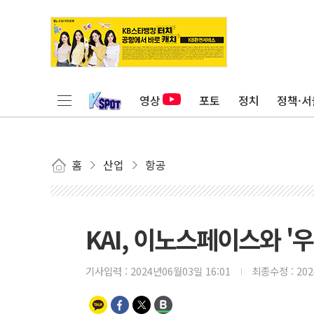
영상
포토
정치
정책·서
홈
산업
항공
KAI, 이노스페이스와 '
기사입력 :
2024년06월03일 16:01
최종수정 :
20