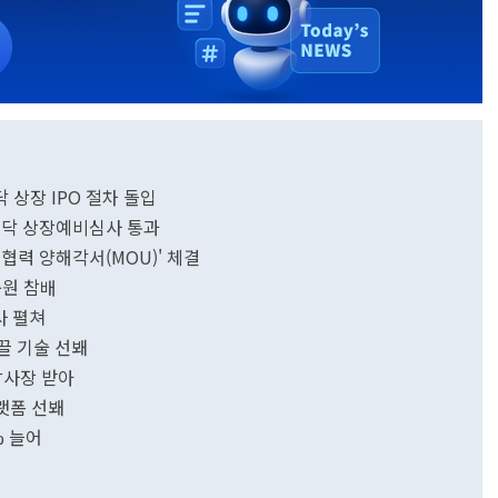
상장 IPO 절차 돌입
스닥 상장예비심사 통과
협력 양해각서(MOU)' 체결
충원 참배
사 펼쳐
이끌 기술 선봬
감사장 받아
플랫폼 선봬
% 늘어