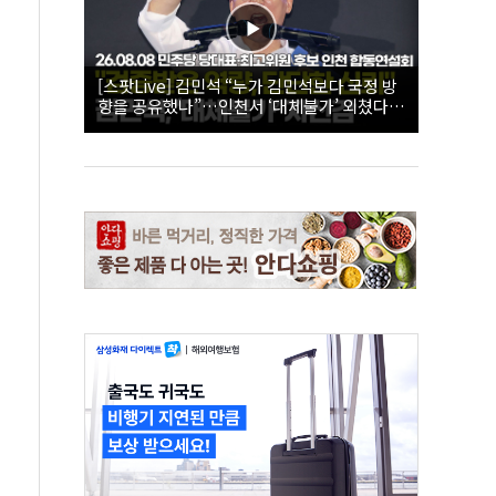
[스팟Live] 김민석 “누가 김민석보다 국정 방
향을 공유했나”…인천서 ‘대체불가’ 외쳤다 |
26.08.08 더불어민주당 당대표·최고위원 후
보 인천 합동연설회