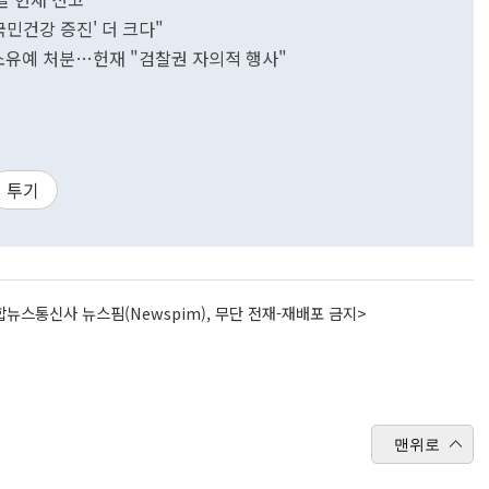
민건강 증진' 더 크다"
기소유예 처분…헌재 "검찰권 자의적 행사"
투기
뉴스통신사 뉴스핌(Newspim), 무단 전재-재배포 금지>
맨위로