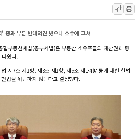
가
여수 오동도 인근 해상서 모
가
추미애, '위안부' 피해자 기림
인천 선재도 갯벌서 해루질 중
' 중과 부분 반대의견 냈으나 소수에 그쳐
인천서 말다툼 중 어머니 흉기
'화합' 꺼낸 김민석에 '뻔뻔
의 종합부동산세법(종부세법)은 부동산 소유주들의 재산권과 평
李대통령, ISA 개편 재검토 
 나왔다.
 제7조 제1항, 제8조 제1항, 제9조 제1·4항 등에 대한 헌법
두 헌법을 위반하지 않는다고 결정했다.