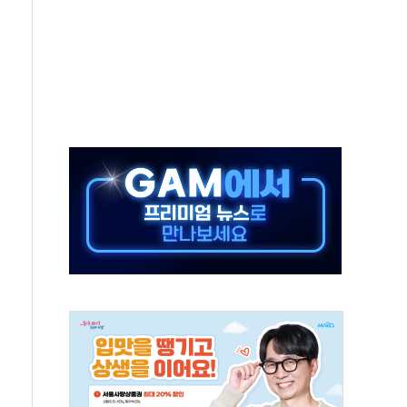
터보트 전복…1명 사망·1명 실종
의 날 참석..."국제적 시민 연대로 목소리 내야"
 실종 60대 나흘만에 숨진 채 발견
 살해 10대 아들 체포
' 받아친 정청래…제주 연설서 신경전 고조
지시…與 "적극 환영"·野 "졸속 국정"