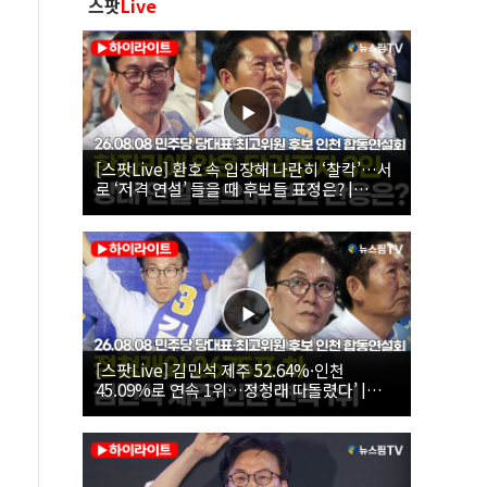
스팟
Live
[스팟Live] 환호 속 입장해 나란히 ‘찰칵’…서
로 ‘저격 연설’ 들을 때 후보들 표정은? |
26.08.08 더불어민주당 당대표·최고위원 후
보 인천 합동연설회
[스팟Live] 김민석 제주 52.64%·인천
45.09%로 연속 1위…정청래 따돌렸다’ |
26.08.08 더불어민주당 당대표·최고위원 후
보 인천 합동연설회