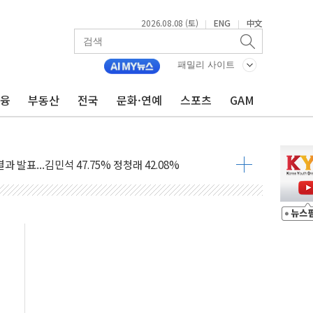
2026.08.08 (토)
ENG
中文
|
|
산사태 주의보'...경북도, 호우 피해·통제구간 없어
%p' 차 재역전 성공...金 45.42% vs 鄭 44.56%
패밀리 사이트
·정청래·김민석 당대표 후보
금융
부동산
전국
문화·연예
스포츠
GAM
 정청래에 승리...47.75% vs 42.08%
과 발표...김민석 47.75% 정청래 42.08%
표...김민석 45.09% 정청래 43.27% 송영길 11.63%
표...김민석 52.64% 정청래 39.89% 송영길 7.47%
0~8.14)
…공습 한계·탄약 부족 현실화
50㎜ 폭우…강원 동해안 강한 비 이어져
 환경미화원 수거차에 치여 사망
동…60대 남성 2명 숨져
보는 일 없게"…'결혼 페널티' 22개 과제 손본다