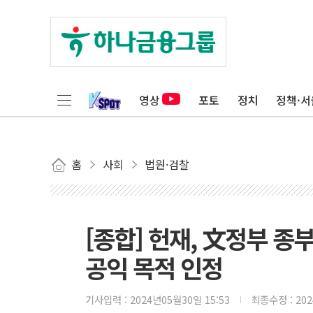
영상
포토
정치
정책·서
홈
사회
법원·검찰
[종합] 헌재, 文정부 종부
공익 목적 인정
기사입력 :
2024년05월30일 15:53
최종수정 :
20