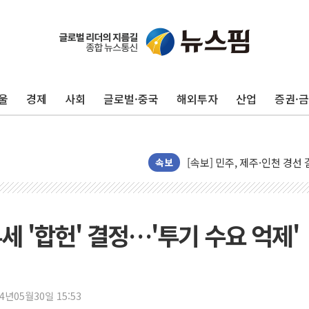
울진·영덕 '호우특보'-포항 '
[종합] 김민석, 정청래에 '0.86
인천 합동연설회 나선 송영길
울
경제
사회
글로벌·중국
해외투자
산업
증권·
김민석, 2주차 제주·인천 경선서
인사하는 김민석 당대표 후보
[속보] 민주, 제주·인천 경선 결
[속보] 민주, 인천 경선 결과 발
속보
[속보] 민주, 제주 경선 결과 발
이번주 국내 주요 금융일정(8.1
美, 이란전 출구전략 만지작
세 '합헌' 결정…'투기 수요 억제'
강릉·동해·삼척 시간당 최대 
폐기물 수거하다 참변…60대
서울 중랑구 주택가서 흉기 난
24년05월30일 15:53
李대통령 "결혼 때문에 손해 