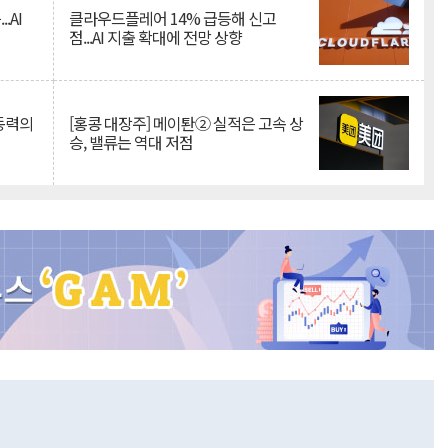
.AI
클라우드플레어 14% 급등해 신고
점...AI 지출 확대에 전망 상향
 동력의
[홍콩 대장주] 메이퇀② 실적은 고속 상
승, 밸류는 역대 저점