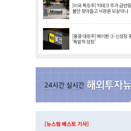
[미국 특징주] 빅테크 주가 급반등..
불안 잦아들고 낙관론 되살아나
[홍콩 대장주] 메이퇀 ③ 신성장
'폭발적 성장'
[뉴스핌 베스트 기사]