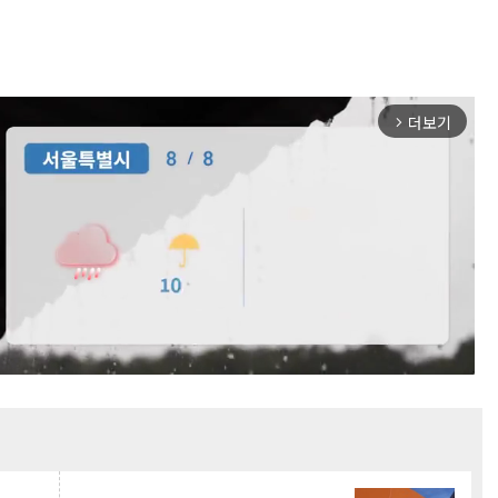
더보기
arrow_forward_ios
Mute