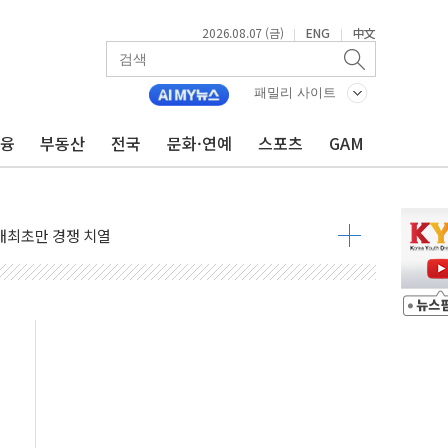
2026.08.07 (금)
ENG
中文
|
|
패밀리 사이트
금융
부동산
전국
문화·연예
스포츠
GAM
비온 59㎡ 18억원대
-서울시 '정책 엇박자'
생애최초만 경쟁 치열
래·ETF 매수에도 고유가·금리·입법 지연 '삼중 부담'
...석유·가스주 올랐지만 빈그룹이 상쇄
총수요 104.3GW 기록
 위기 고조되는 또 다른 중동 화약고
름나기 [뉴스핌 줌인]
 실시