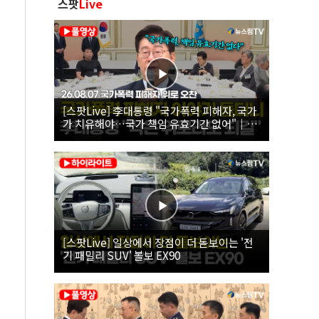
스팟
Live
[스팟Live] 李대통령 "국가폭력 피해자, 국가
가 치유해야…국가 책임 유효기간 없어"｜
26.08.07 국가폭력 피해자 위로 오찬
[스팟Live] 일상에서 장점이 더 돋보이는 '전
기 패밀리 SUV' 볼보 EX90