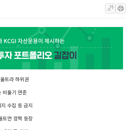
태국 학교서 중학생 총기 난사...최소 7명 사망
가
40.2도 찍은 서울 등 폭염중대경보 해제…누적
가
"文정부 악몽 재현 안돼"...李 부동산 세제안에
신세계사이먼 '대구 프리미엄 아울렛' 건립 '본
李대통령, 호우 피해 경북 안동·의성 특별재난
'변기 수리' 집주인에게 흉기 휘두른 30대 세
워트, 상반기 영업이익 30억원
프롬바이오, 10일 거래 재개…"재무구조 개편
NH농협생명, 농작업 중 온열질환 보장…폭염
4·울트라 하위권
아바코, 2분기 매출 120억원
는 비둘기 연준
미지 수집 등 금지
..올트먼 깜짝 등장