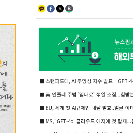
■ 스탠퍼드대, AI 투명성 지수 발표…GPT-
■ 美 인플레 주범 '임대료' 꺾일 조짐...힘받
■ EU, 세계 첫 AI규제법 내달 발효..얼굴 이
■ MS, 'GPT-4o' 클라우드 애저에 첫 탑재.