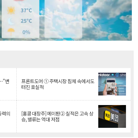
Mute
…"변
프론트도어 ① 주택시장 침체 속에서도
터진 호실적
 동력의
[홍콩 대장주] 메이퇀② 실적은 고속 상
승, 밸류는 역대 저점