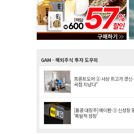
GAM
- 해외주식 투자 도우미
프론트도어 ② 사상 최고가 경신
곡점 지났다"
[홍콩 대장주] 메이퇀 ③ 신성장
'폭발적 성장'