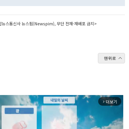
뉴스통신사 뉴스핌(Newspim), 무단 전재-재배포 금지>
맨위로
더보기
arrow_forward_ios