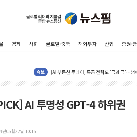
울
경제
사회
글로벌·중국
해외투자
산업
증권·
신길동 신축도 3.3㎡당 7250만원…써밋 클라
용산공원·그린벨트로 또 충돌…반복되는 국토부
[AI 부동산 투데이] 특공 전략도 '극과 극'…
속보
[코인시황] 비트코인 6만4000달러대 횡보…고
[베트남 증시] 유동성 부진 지속, 강보합 마감
'찜통더위'에 전력수요 역대 최고치 경신…한낮 
ICK] AI 투명성 GPT-4 하위권
후티 반군, 예멘 정부군과 사우디 동시 공격…
42.5도 역대급 폭염…동물들도 특별식으로 여
경찰, 9월부터 '가족 사건' 못 맡는다…상피제
포스코홀딩스, 포스코인터·DX 지분 일부 매각
24년05월22일 10:15