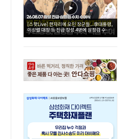
[스팟Live] 한자리에 모인 장군들...李대통령,
이상렬 대장 등 진급 장성 4명에 삼정검 수치
직접 수여｜26.08.07 장성 진급·삼정검 수치
수여식