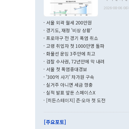
관의 무리한 
출 호조로 월
다. [정동영 통일부 장관이 지난달 23일 오후 서울 종로구 정부서울청사에
2026-08-06 08:
료=한국은행] 한국은행이 6일 발표한 '2026년 6월 국제수지(잠정)'에
서 취임 1주년 
면 지난 6월
부 장관 권한
1000만달러
서울 외곽 월세 200만원
발전 구상'을
이에 따라 올
적 갈등 해결
경기도, 재정 '비상 상황'
했다. 경상수
결과 혐오의 
9000만달러
프로야구 전 경기 폭염 취소
년간의 CVI
지 기준 상품
고령 취업자 첫 1000만명 돌파
무너졌다고도 
며 월간 기준
현실을 바꾸는
달러로 38.
화물선 운임 3주만에 최고
를 평화 체제
196.9% 급
검찰 수사권, 72년만에 막 내려
함께 4자 대
수출은 160
지만 이 대통
서울 첫 폭염중대경보
(18.6%) 
화공존 정책이
했다. 통관 기
'300억 사기' 차가원 구속
다"고 지적했
(16.4%)
투리가 잡혀 
실거주 아니면 세금 껑충
월(-10억9
쁜 상황이 초
증가와 유류할
실적 발표 앞둔 스페이스X
9·19 군사
기록했지만 
[히든스테이지] 즌·오아 첫 도전
"우리의 선의
로 전환됐다.
으로 약간의 의문
를 기록해 전
관은 업무보고
는 배당수입
주의에 근거한
줄면서 25억
[주요포토]
라며 "여러분
억1000만달
이 9월 러시