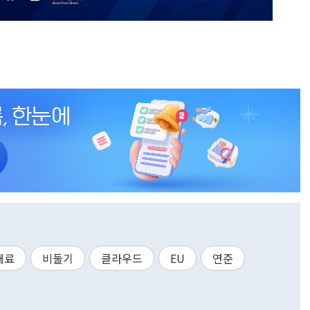
대료
비둘기
클라우드
EU
연준