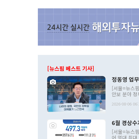
[뉴스핌 베스트 기사]
정동영 업무
[서울=뉴스핌
안보 분야 정
평화공존 발전
2026-08-06 06:
발언 중에는 
언한 것이 있
령은 공개적으
6월 경상수
주의적 희망에
관의 대북 정
[서울=뉴스핌
관 부처 장관
어 역대 최대