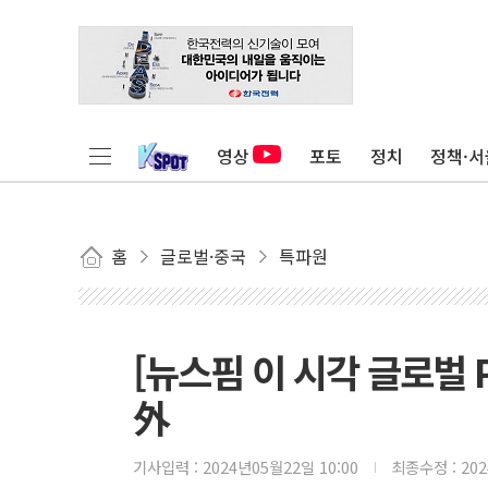
영상
포토
정치
정책·서
홈
글로벌·중국
특파원
[뉴스핌 이 시각 글로벌 P
外
기사입력 :
2024년05월22일 10:00
최종수정 :
20