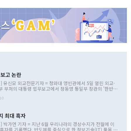
보고 논란
] 유신모 외교전문기자 = 청와대 영빈관에서 5일 열린 외교·
부 부처의 대통령 업무보고에서 정동영 통일부 장관의 '한반도
 구상'과 업무보고 발언이 논란을 빚고 있다. 이날 정 장관의
10
정부 내 조율을 거치지 않은 사안을 정책으로 추진하겠다고 공
는가 하면 사실 관계에 맞지 않은 설명도 있었다. 이재명 대통
로 신중을 기해 달라고 경고했고, 조현 외교부 장관은 '이상
지 최대 흑자
 근거한 비현실적 구상'이라는 비판을 내놨다. 그동안 정 장
책 관련 발언이 물의를 빚은 적은 여러 번 있지만 대통령과 유
] 박가연 기자 = 지난 6월 우리나라의 경상수지가 전월에 이
이 공개적으로 부정적 입장을 표명한 것은 이례적이다. 정 장
 흑자를 기록했다. 반도체를 중심으로 한 정보기술(IT) 품목 수