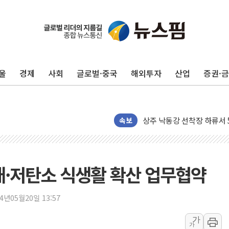
울
경제
사회
글로벌·중국
해외투자
산업
증권·
평택 진위면 공장서 질식사
포항 블루밸리 국가산단에 '
상주 낙동강 선착장 하류서 50
속보
[종합] 김민석, 정청래에 누적 '
민주당 경북도당위원장에 오중
인천서 말다툼 중 어머니 살
확대·저탄소 식생활 확산 업무협약
김민석, 강원·대구·경북 경선서
[속보] 민주, 강원·대구·경북 
24년05월20일 13:57
[속보] 민주, 경북 경선 결과 
가
[속보] 민주, 대구 경선 결과 
가