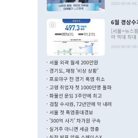
2026-08-06 06:
발언 중에는 
언한 것이 있
령은 공개적으
6월 경상수
주의적 희망에
관의 대북 정
[서울=뉴스핌
관 부처 장관
어 역대 최대
관의 무리한 
출 호조로 월
다. [정동영 통일부 장관이 지난달 23일 오후 서울 종로구 정부서울청사에
2026-08-06 08:
료=한국은행] 한국은행이 6일 발표한 '2026년 6월 국제수지(잠정)'에
서 취임 1주년 
면 지난 6월
부 장관 권한
1000만달러
서울 외곽 월세 200만원
발전 구상'을
이에 따라 올
적 갈등 해결
경기도, 재정 '비상 상황'
했다. 경상수
결과 혐오의 
9000만달러
프로야구 전 경기 폭염 취소
년간의 CVI
지 기준 상품
고령 취업자 첫 1000만명 돌파
무너졌다고도 
며 월간 기준
현실을 바꾸는
달러로 38.
화물선 운임 3주만에 최고
를 평화 체제
196.9% 급
검찰 수사권, 72년만에 막 내려
함께 4자 대
수출은 160
지만 이 대통
서울 첫 폭염중대경보
(18.6%) 
화공존 정책이
했다. 통관 기
'300억 사기' 차가원 구속
다"고 지적했
(16.4%)
투리가 잡혀 
실거주 아니면 세금 껑충
월(-10억9
쁜 상황이 초
증가와 유류할
실적 발표 앞둔 스페이스X