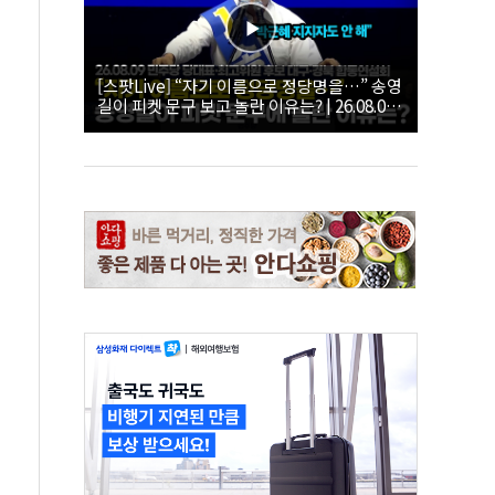
[스팟Live] “자기 이름으로 정당명을…” 송영
길이 피켓 문구 보고 놀란 이유는? | 26.08.09
더불어민주당 당대표·최고위원 후보 대구·경
북 합동연설회