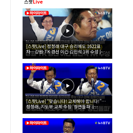
스팟
Live
[스팟Live] 정청래 대구 승리에도 1622표
차…강원·TK 경선 이긴 김민석 1위 수성 |
26.08.09 더불어민주당 당대표·최고위원 후
보 대구·경북 합동연설회
[스팟Live] “맞습니다! 교체해야 합니다!”…
정청래, 지도부 교체 주장 ‘정면돌파’ |
26.08.09 더불어민주당 당대표·최고위원 후
보 대구·경북 합동연설회