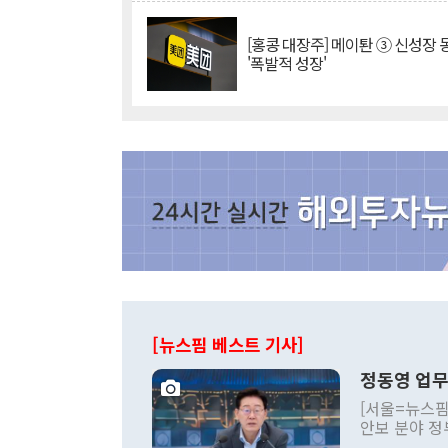
[홍콩 대장주] 메이퇀 ③ 신성장
'폭발적 성장'
[뉴스핌 베스트 기사]
정동영 업무
[서울=뉴스핌
안보 분야 정
평화공존 발전