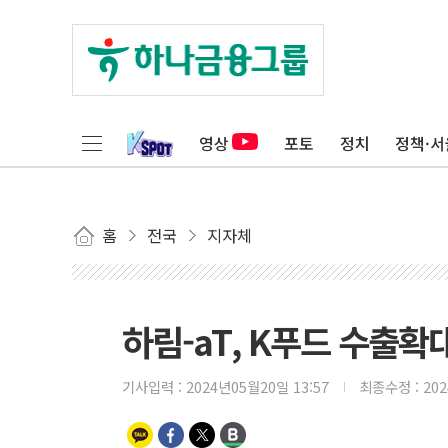
영상
포토
정치
정책·서
홈
전국
지자체
하림-aT, K푸드 수출
기사입력 :
2024년05월20일 13:57
최종수정 :
20