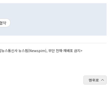
협약
뉴스통신사 뉴스핌(Newspim), 무단 전재-재배포 금지>
맨위로