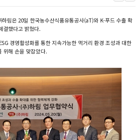
[속보] 민주, 강원 경선 결과 
정재헌 CEO, SKT 장기고
㈜하림은 20일 한국농수산식품유통공사(aT)와 K-푸드 수출 확
최태원, 노소영에 9440억
체결했다고 밝혔다.
하나금융, 명동 소상공인에 
 ESG 경영활성화를 통한 지속가능한 먹거리 환경 조성과 대한
인천시 광복절 현수막 '태
 위해 손을 맞잡았다.
병무청, 보충역 전면 손질…
홈플러스發 대형마트 판매,
윤준병·이해민 의원, '정부
'호우·산사태 주의보' 울진 
여야, 황희 '버스 하우스' 공