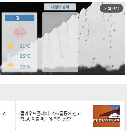
더보기
arrow_forward_ios
Mute
.AI
클라우드플레어 14% 급등해 신고
점...AI 지출 확대에 전망 상향