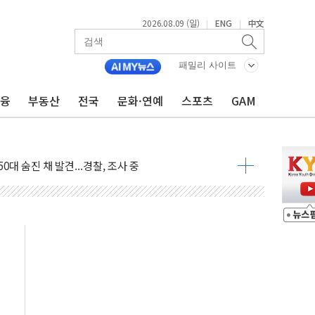
2026.08.09 (일)
ENG
中文
|
|
패밀리 사이트
금융
부동산
전국
문화·연예
스포츠
GAM
고 발생…작업자 1명 숨져
철강 AI융합실증센터' 들어선다
대 숨진 채 발견...경찰, 조사 중
1.48%p' 차 선두 유지...金 46.01% vs 鄭 44.53%
기 당선...합산득표율 68.63%
해 10대 구속…범행 후 반려견도 죽여
 정청래에 승리…金 48.54% vs 鄭 44.40%
경선 결과...김민석 48.54% 정청래 44.40%
발표...김민석 47.37% 정청래 45.71% 송영길 6.92%
발표...정청래 47.82% 김민석 46.35% 송영길 5.83%