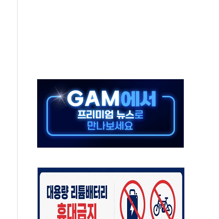
발표...김민석 50.30% 정청래 41.94% 송영길 7.76%
객 400명 맞이…"마음 잇는 시간 되길"
 지급 확정되나…재상고 앞두고 막판 셈법
'행복상자' 전달
극기 거꾸로' 논란…이틀만에 철거
 예술·체육요원 최대 33% 감축
 역대 최대폭 감소한 9.4%↓…유통업계 양극화 심화
 특사'로 콜롬비아 대통령 취임식 참석
시간당 30mm 강한 비...호우 피해 없어
방…野 "청년 우롱 기괴" vs 與 "송구한 해프닝"