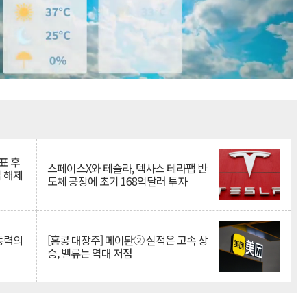
Mute
표 후
스페이스X와 테슬라, 텍사스 테라팹 반
 해제
도체 공장에 초기 168억달러 투자
 동력의
[홍콩 대장주] 메이퇀② 실적은 고속 상
승, 밸류는 역대 저점