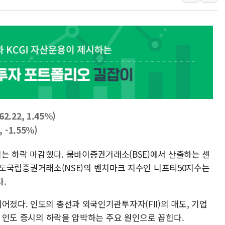
[베트남 증시] 지수 하락 속 'DGC
'월가의 황제' 다이먼 "금융시장 레
양주 섬유염색공장서 화재 1명 중상…
김정관 산업부 장관 "주 52시간 손봐
해군 1함대 창설 80주년…지역과 함께
[3보] 북, 원산서 동해로 단거리 탄도
우크라 드론 전술, 중남미 콜롬비아에
2.22, 1.45%)
동해해경, 독도 해상서 부유물 감긴 
, -1.55%)
주한미군 "오산기지 누출, 백린 아닌 
구미 폐염산처리업체서 불 2시간30여
증시는 하락 마감했다. 뭄바이증권거래소(BSE)에서 산출하는 센
트, 인도국립증권거래소(NSE)의 벤치마크 지수인 니프티50지수는
다.
어졌다. 인도의 총선과 외국인기관투자자(FII)의 매도, 기업
등이 인도 증시의 하락을 압박하는 주요 원인으로 꼽힌다.