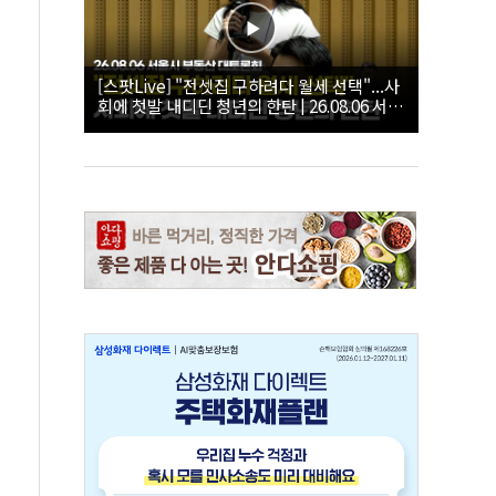
[스팟Live] "전셋집 구하려다 월세 선택"...사
회에 첫발 내디딘 청년의 한탄 | 26.08.06 서울
시 부동산 대토론회