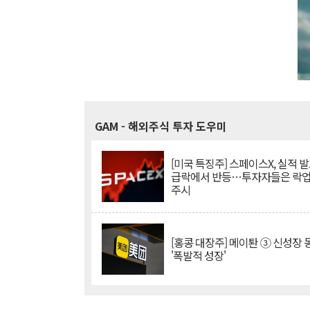
GAM
- 해외주식 투자 도우미
[미국 특징주] 스페이스X, 실적 발
급락에서 반등…투자자들은 락업
주시
[홍콩 대장주] 메이퇀 ③ 신성장
'폭발적 성장'