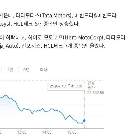
데, 타타모터스(Tata Motors), 마힌드라&마힌드라
Infosys), HCL테크 5개 종목만 상승했다.
 하락하고, 히어로 모토코프(Hero MotoCorp), 타타모터
aj Auto), 인포시스, HCL테크 7개 종목만 올랐다.