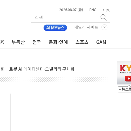
2026.08.07 (금)
ENG
中文
|
|
패밀리 사이트
금융
부동산
전국
문화·연예
스포츠
GAM
 상승… "2분기 기업 순이익 21% 증가" 전망
 나토 회원국 공격 검토… 거짓 깃발 작전"
재회…로봇·AI 데이터센터·모빌리티 구체화
·아이온큐·도어대시↑ VS 샌디스크·피그마·앱러빈↓
 반대…상법·자본시장법 개정 논의"
 차익실현 속 혼조세...웨스턴디지털·샌디스크↓
에 긴급 안보 점검회의
호르무즈 재개방 기대에 강세
조까지, 상승...호실적 보고 기업 상승세 뚜렷
인 '사파리' 공격… 시민들 공포감 극대화 전략