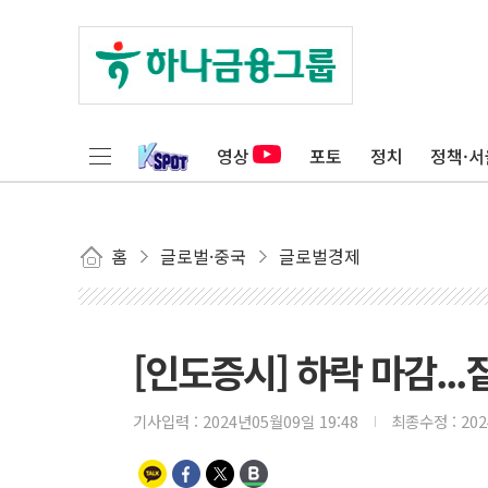
영상
포토
정치
정책·서
홈
글로벌·중국
글로벌경제
[인도증시] 하락 마감..
기사입력 :
2024년05월09일 19:48
최종수정 :
20