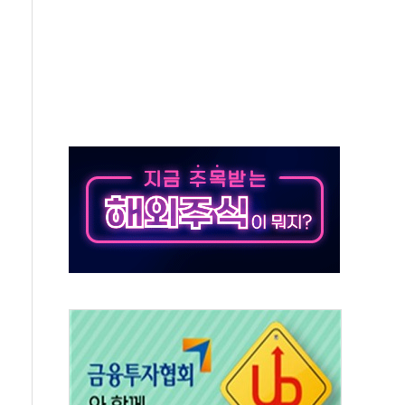
' 임시 주총 기대감에 홀로 상한가…마진 잔액은 사상 최고
버리지 위험수위…숨은 차입이 더 큰 변수"
대응 1단계 진압 중
야, 경쟁상대 中과 비교해야"
하는 '선봉'의 대민 봉사
미사일 1발 발사… 올해 10번째·42일 만 도발
 새 안보 위기… 반군·마약카르텔이 습득해 전투 활용
어선 구조
무해한 표면 부식 물질"
분만에 진화...외국인 노동자 숨져