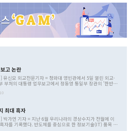
보고 논란
] 유신모 외교전문기자 = 청와대 영빈관에서 5일 열린 외교·
부 부처의 대통령 업무보고에서 정동영 통일부 장관의 '한반도
 구상'과 업무보고 발언이 논란을 빚고 있다. 이날 정 장관의
10
정부 내 조율을 거치지 않은 사안을 정책으로 추진하겠다고 공
는가 하면 사실 관계에 맞지 않은 설명도 있었다. 이재명 대통
로 신중을 기해 달라고 경고했고, 조현 외교부 장관은 '이상
지 최대 흑자
 근거한 비현실적 구상'이라는 비판을 내놨다. 그동안 정 장
책 관련 발언이 물의를 빚은 적은 여러 번 있지만 대통령과 유
] 박가연 기자 = 지난 6월 우리나라의 경상수지가 전월에 이
이 공개적으로 부정적 입장을 표명한 것은 이례적이다. 정 장
 흑자를 기록했다. 반도체를 중심으로 한 정보기술(IT) 품목 수
대북 접근법과 월권을 제어해야 한다는 목소리도 높아지고 있
간 상품수출이 처음으로 1000억달러를 넘어선 영향이다. [자