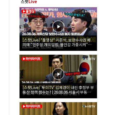
스팟
Live
[스팟Live] *풀영상* 이준석, 보완수사권 폐
지에 "민주당 개악입법, 불안감 가중시켜"｜
26.08.06 개혁신당 보완수사권 폐지 토론회
[스팟Live] '투미TV' 김제경이 내린 李정부 부
동산 정책 점수는? | 26.08.06 서울시 부동산
대토론회