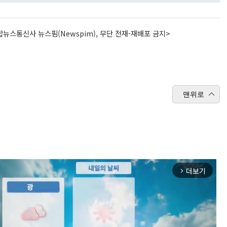
뉴스통신사 뉴스핌(Newspim), 무단 전재-재배포 금지>
맨위로
더보기
arrow_forward_ios