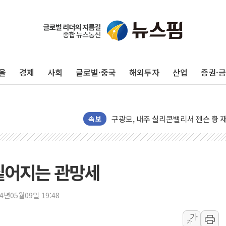
울
경제
사회
글로벌·중국
해외투자
산업
증권·
유럽증시, 견조한 실적 소화하며 대부분
리투아니아 국방 "러, 우크라 드론으로
구광모, 내주 실리콘밸리서 젠슨 황 
속보
뉴욕증시 개장 전 특징주...모더나
김정관 장관 "영업이익 N% 성과급
뉴욕증시 프리뷰, 미 주가선물 AI주
.짙어지는 관망세
청와대, 북한 단거리 탄도미사일 발사
금값 7주 만에 최고…美 고용 둔화·
24년05월09일 19:48
[인도증시] 중동 긴장 완화에 실적 호
가
가
러, 1인칭시점 드론으로 우크라 민간