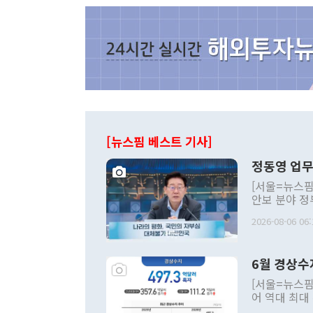
[뉴스핌 베스트 기사]
정동영 업무
[서울=뉴스핌
안보 분야 정
평화공존 발전
2026-08-06 06:
발언 중에는 
언한 것이 있
령은 공개적으
6월 경상수
주의적 희망에
관의 대북 정
[서울=뉴스핌
관 부처 장관
어 역대 최대
관의 무리한 
출 호조로 월