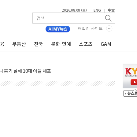
2026.08.08 (토)
ENG
中文
|
|
흉기 난동…60대 남성 2명 숨져
손해 보는 일 없게"…'결혼 페널티' 22개 과제 손본다
패밀리 사이트
서 모터보트 전복…1명 사망·1명 실종
금융
부동산
전국
문화·연예
스포츠
GAM
자 기림의 날 참석..."국제적 시민 연대로 목소리 내야"
질 중 실종 60대 나흘만에 숨진 채 발견
 흉기 살해 10대 아들 체포
 '뻔뻔' 받아친 정청래…제주 연설서 신경전 고조
재검토 지시…與 "적극 환영"·野 "졸속 국정"
주의보…10일까지 최대 3.5m 높은 물결
사망 23명…정부, 비상대응기구 가동
, 수도 베이징도 부동산 규제 철폐
위 상승으로 피서객 7명 고립…전원 구조
별똥별 멍' 운영…페르세우스 유성우 관측
시간당 50mm 이상 폭우…호우경보 발효