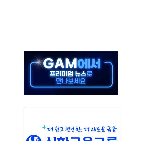
0대 숨져…온열질환 여부 조사
능시험 오전 집중 편성…체감온도 38도 넘으면 중단
누르기 방지법' 전면 재검토 지시
시간당 20~30mm 강한 비...가뭄 해소될 듯
지속…내륙 곳곳 소나기
 검토, 민주당 스스로 원칙 뒤집는 것"