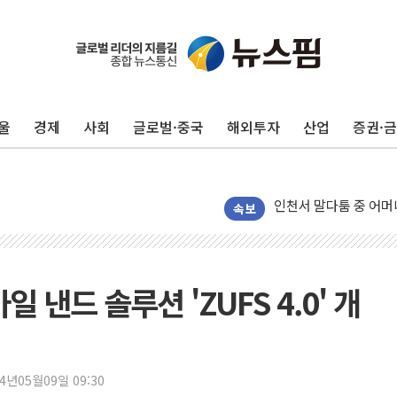
서울 중랑구 주택가서 
李대통령 "결혼 때문에 
여수 오동도 인근 해상
울
경제
사회
글로벌·중국
해외투자
산업
증권·
추미애, '위안부' 피해
인천 선재도 갯벌서 해루
인천서 말다툼 중 어머니
'화합' 꺼낸 김민석에
속보
李대통령, ISA 개편 
동해중부 전 해상 풍랑
연일 폭염에 온열질환 
 낸드 솔루션 'ZUFS 4.0' 개
中 전방위 아파트 부양
인제 용대리 계곡서 수
동해시, 11~14일 '
24년05월09일 09:30
강원 중·남부 동해안 