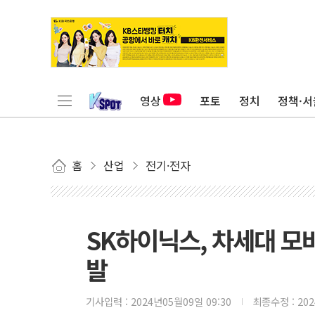
영상
포토
정치
정책·서
홈
산업
전기·전자
SK하이닉스, 차세대 모바일
발
기사입력 :
2024년05월09일 09:30
최종수정 :
20