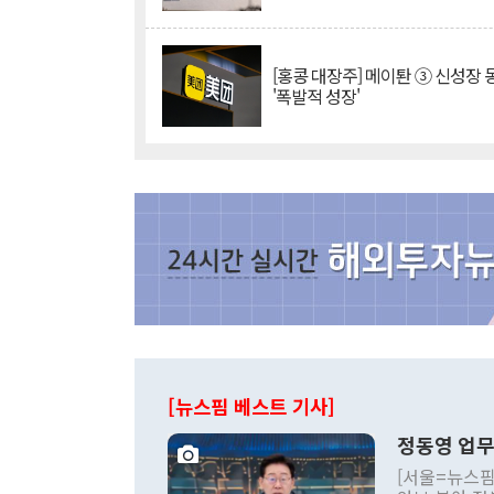
[홍콩 대장주] 메이퇀 ③ 신성장
'폭발적 성장'
[뉴스핌 베스트 기사]
정동영 업무
[서울=뉴스핌