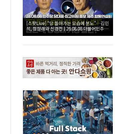
[스팟Live] “당 돌아가는 모습에 분노”…김민
석, 정청래와 신경전 | 26.08.08 더불어민주당
당대표·최고위원 후보 제주 합동연설회