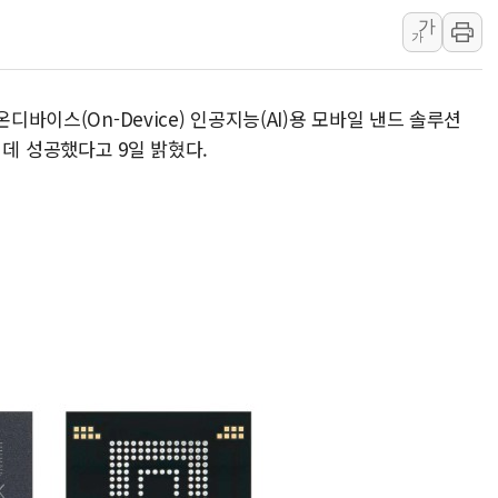
가
청양 밭에서 일하던 9
가
폭염에 車 운전면허 기
李대통령, 'ISA·주가
디바이스(On-Device) 인공지능(AI)용 모바일 낸드 솔루션
'호우 특보' 경북 울진 
하는 데 성공했다고 9일 밝혔다.
주말 무더위·열대야 
오세훈 "용산공원 주택