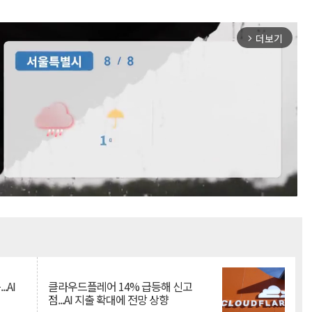
더보기
arrow_forward_ios
Mute
.AI
클라우드플레어 14% 급등해 신고
점...AI 지출 확대에 전망 상향