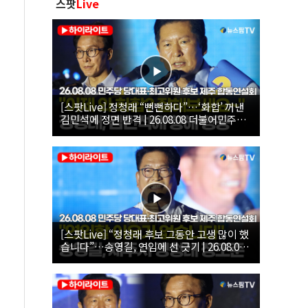
스팟
Live
[스팟Live] 정청래 “뻔뻔하다”…‘화합’ 꺼낸
김민석에 정면 반격 | 26.08.08 더불어민주당
당대표·최고위원 후보 제주 합동연설회
[스팟Live] “정청래 후보 그동안 고생 많이 했
습니다”…송영길, 연임에 선 긋기 | 26.08.08
더불어민주당 당대표·최고위원 후보 제주 합
동연설회