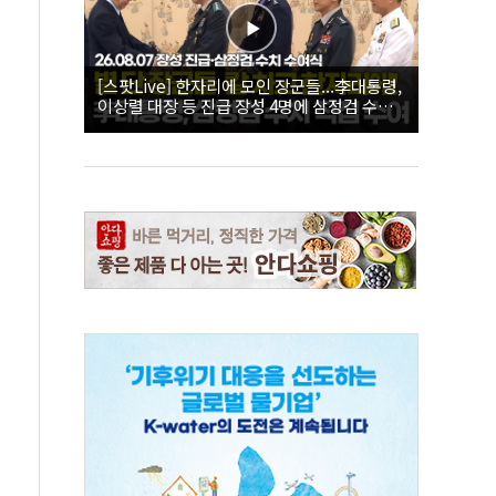
[스팟Live] 한자리에 모인 장군들...李대통령,
이상렬 대장 등 진급 장성 4명에 삼정검 수치
직접 수여｜26.08.07 장성 진급·삼정검 수치
수여식