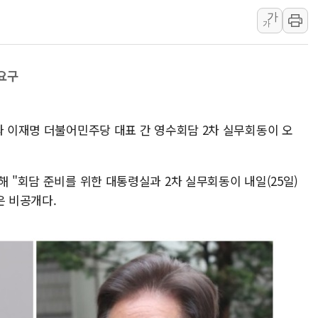
가
[사진] 이슬람 수니파 3개국, 공동방위협정 체결
가
뉴욕증시 개장 전 특징주...아틀라시안·클라우드플레어
보훈부, 미 DPAA와 MOU… "6·25 미군 실종자 7359명
요구
트럼프 "금리 내려야"…파월 때와 달리 워시엔 톤 낮춰
특정 정치인 측근 포항시 정책특보 내정설...포항시 '시끌'
李 "해남 태양광, 대한민국 다음 100년 밑거름…수도권 집
과 이재명 더불어민주당 대표 간 영수회담 2차 실무회동이 오
해 "회담 준비를 위한 대통령실과 2차 실무회동이 내일(25일)
은 비공개다.