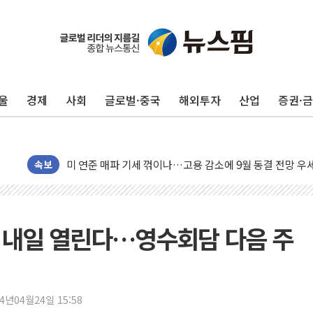
민주, 오늘 제주·인천 경선 결과 발표...'김민석 재역전 vs
한상협, 업계 개인정보 보안 새판 짠다…'자율규제단체' 
뉴욕증시, 고용 쇼크에 금리 인상 우려 후퇴…S&P500 
울
경제
사회
글로벌·중국
해외투자
산업
증권·
트럼프, 쿡 연준 이사 해임 재추진…"26일까지 의혹 소명"
유럽증시, 美 고용 예상 밖 부진에 연준 금리 인상 가능성 
미 연준 매파 기세 꺾이나…고용 감소에 9월 동결 전망 우
[종합] 이슬람 수니파 3국, '공동방위협정' 체결… 이스라
속보
트럼프, 백신·자폐증 행정명령 검토…"이르면 다음 주"
美 항소법원, 백악관 무도회장 공사 중단 명령…트럼프 제
이란 핵심 원유 수출항 '하르그섬', 최근 1주일 이상 '올스
 내일 열린다…영수회담 다음 주
美 고용 쇼크에 엔화 장중 급등…시장은 "또 개입했나" 촉
[AI MY 뉴스] 뉴욕 반도체주 프리뷰...美 고용 쇼크에 반도
뉴욕증시 프리뷰, 美 고용 쇼크에 금리 인상 우려 후퇴…나
24년04월24일 15:58
[종합] 美 7월 고용 2만3000명 감소 '쇼크'…9월 금리 인