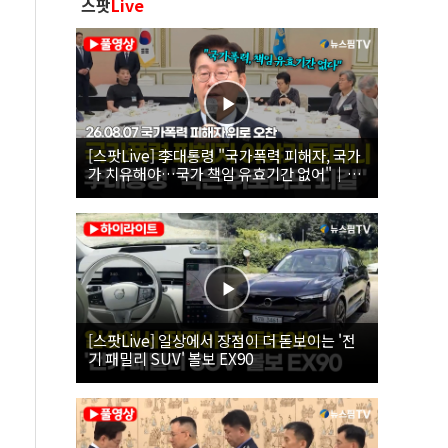
스팟
Live
[스팟Live] 李대통령 "국가폭력 피해자, 국가
가 치유해야…국가 책임 유효기간 없어"｜
26.08.07 국가폭력 피해자 위로 오찬
[스팟Live] 일상에서 장점이 더 돋보이는 '전
기 패밀리 SUV' 볼보 EX90