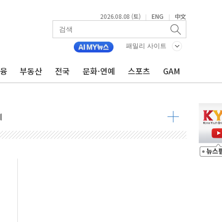
2026.08.08 (토)
ENG
中文
|
|
 정청래 격차 확대'
타진
패밀리 사이트
최고치
금융
부동산
전국
문화·연예
스포츠
GAM
 요구
낮아지며 상승… STOXX 600 지수는 나흘 연속 최고치
세
엘·이란 위협에 맞설 자체 억지력 강화
동
톱'… 美 해상봉쇄 영향
각
체주 '활짝'
스닥 선물 1%대 상승
상 기대 후퇴