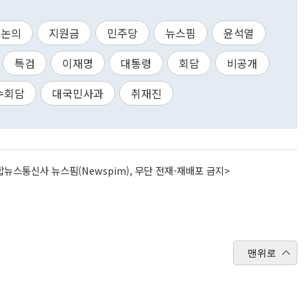
논의
지원금
민주당
뉴스핌
윤석열
특검
이재명
대통령
회담
비공개
수회담
대국민사과
취재진
뉴스통신사 뉴스핌(Newspim), 무단 전재-재배포 금지>
맨위로