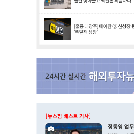
불안 잦아들고 낙관론 되살아나
[홍콩 대장주] 메이퇀 ③ 신성장
'폭발적 성장'
[뉴스핌 베스트 기사]
정동영 업무