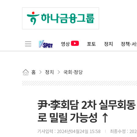
영상
포토
정치
정책·서
홈
정치
국회·정당
尹·李회담 2차 실무회동
로 밀릴 가능성 ↑
기사입력 :
2024년04월24일 15:58
최종수정 :
20