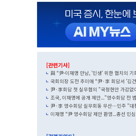
[관련기사]
與 "尹·이재명 만남, '민생' 위한 협치의
국회의장 도전 추미애 "尹·李 회담서 '김건
尹·李회담 첫 실무협의 "국정현안 가감없
조국, 이재명에 공개 제안..."영수회담 전
尹·李 영수회담 실무회동 무산…민주 "대통
이재명 "尹 영수회담 제안 환영...총선 민