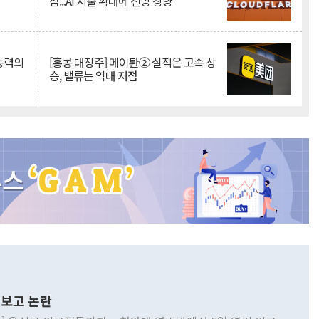
점...AI 지출 확대에 전망 상향
 동력의
[홍콩 대장주] 메이퇀② 실적은 고속 상
승, 밸류는 역대 저점
보고 논란