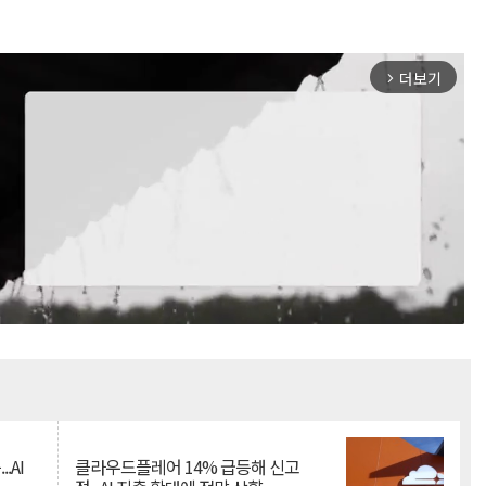
더보기
arrow_forward_ios
Mute
.AI
클라우드플레어 14% 급등해 신고