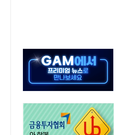
·태양광주↑ VS 트레이드데스크·웬디스↓
 끝까지 찾겠다"
중 완화 전환점"