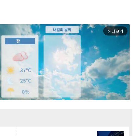
더보기
arrow_forward_ios
Mute