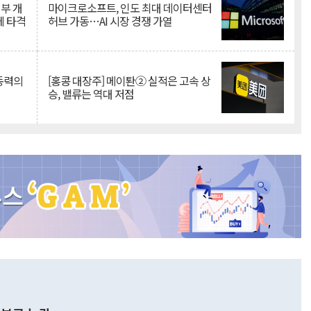
뇌부 개
마이크로소프트, 인도 최대 데이터센터
에 타격
허브 가동…AI 시장 경쟁 가열
 동력의
[홍콩 대장주] 메이퇀② 실적은 고속 상
승, 밸류는 역대 저점