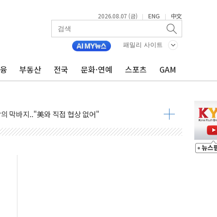
2026.08.07 (금)
ENG
中文
|
|
패밀리 사이트
금융
부동산
전국
문화·연예
스포츠
GAM
 제한 검토에 유가 3% 급등…금값 보합
우 5거래일 랠리 '마침표'
의 막바지.."美와 직접 협상 없어"
민석 후보 - 8월 7일
차 회의…주택 공급 대책 막바지 조율할 듯
회견·주요 정당 - 8월 7일
 제한 추진…美 "통행 막을 권한 없어"
 상승… "2분기 기업 순이익 21% 증가" 전망
 나토 회원국 공격 검토… 거짓 깃발 작전"