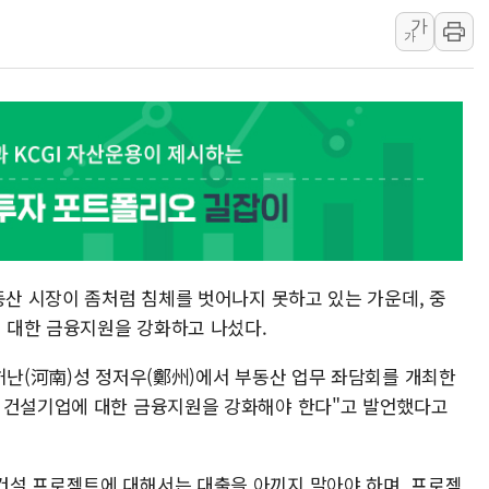
가
구광모, 내주 실리콘밸리서 젠슨 황 
가
뉴욕증시 개장 전 특징주...모더나
김정관 장관 "영업이익 N% 성과급
뉴욕증시 프리뷰, 미 주가선물 AI주
청와대, 북한 단거리 탄도미사일 발사
금값 7주 만에 최고…美 고용 둔화·
[인도증시] 중동 긴장 완화에 실적 호
러, 1인칭시점 드론으로 우크라 민간
[베트남 증시] 지수 하락 속 'DGC
동산 시장이 좀처럼 침체를 벗어나지 못하고 있는 가운데, 중
'월가의 황제' 다이먼 "금융시장 레
 대한 금융지원을 강화하고 나섰다.
 허난(河南)성 정저우(鄭州)에서 부동산 업무 좌담회를 개최한
, 건설기업에 대한 금융지원을 강화해야 한다"고 발언했다고
건설 프로젝트에 대해서는 대출을 아끼지 말아야 하며, 프로젝