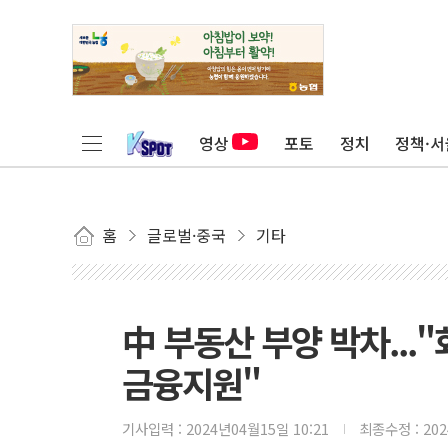
영상
포토
정치
정책·서
홈
글로벌·중국
기타
中 부동산 부양 박차..
금융지원"
기사입력 :
2024년04월15일 10:21
최종수정 :
20