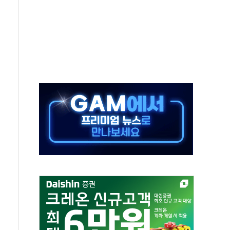
재회…로봇·AI 데이터센터·모빌리티 구체화
·아이온큐·도어대시↑ VS 샌디스크·피그마·앱러빈↓
 반대…상법·자본시장법 개정 논의"
 차익실현 속 혼조세...웨스턴디지털·샌디스크↓
에 긴급 안보 점검회의
호르무즈 재개방 기대에 강세
조까지, 상승...호실적 보고 기업 상승세 뚜렷
인 '사파리' 공격… 시민들 공포감 극대화 전략
' 임시 주총 기대감에 홀로 상한가…마진 잔액은 사상 최고
버리지 위험수위…숨은 차입이 더 큰 변수"