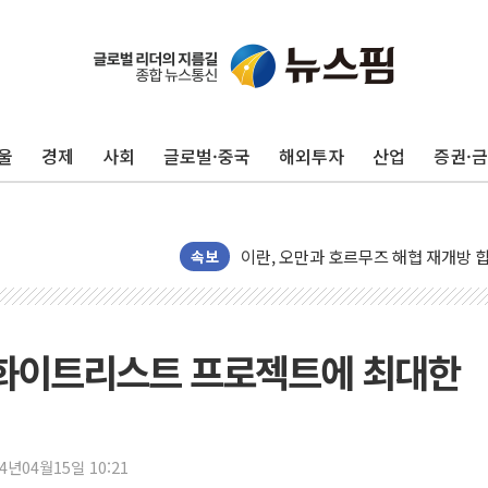
울
경제
사회
글로벌·중국
해외투자
산업
증권·
[금/유가] 이란의 호르무즈 해협 통항
뉴욕증시, 유가·금리 부담에 하락…다
이란, 오만과 호르무즈 해협 재개방 합
속보
[민주 당권주자 일정] 송영길·정청래·김
李대통령, 오늘 부동산 정책 점검 2
[오늘의 정치일정] 8월 7일(금)
."화이트리스트 프로젝트에 최대한
[오늘의 국회일정] 상임위·세미나·기자
이란, 美·이스라엘 선박 호르무즈 통항
유럽증시, 견조한 실적 소화하며 대부분
24년04월15일 10:21
리투아니아 국방 "러, 우크라 드론으로