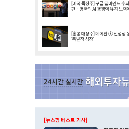
[미국 특징주] 구글 딥마인드 수
편…영국의 AI 경쟁력 유지 노력
[홍콩 대장주] 메이퇀 ③ 신성장
'폭발적 성장'
[뉴스핌 베스트 기사]