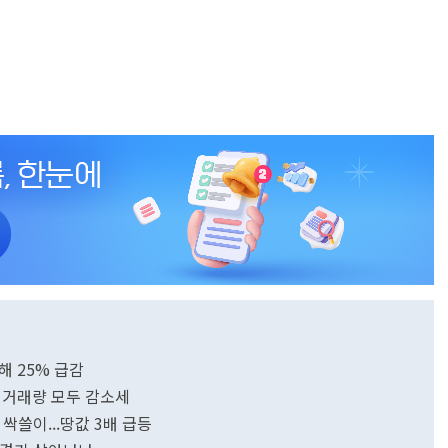
中 건설 경기 선행지표 굴삭기 판매량 지난해 25% 급감
 거래량 모두 감소세
싹쓸이...땅값 3배 급등