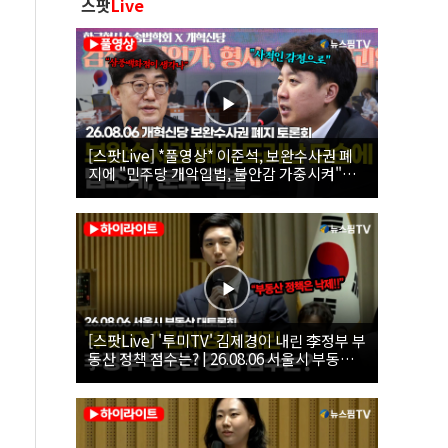
스팟
Live
[스팟Live] *풀영상* 이준석, 보완수사권 폐
지에 "민주당 개악입법, 불안감 가중시켜"｜
26.08.06 개혁신당 보완수사권 폐지 토론회
[스팟Live] '투미TV' 김제경이 내린 李정부 부
동산 정책 점수는? | 26.08.06 서울시 부동산
대토론회