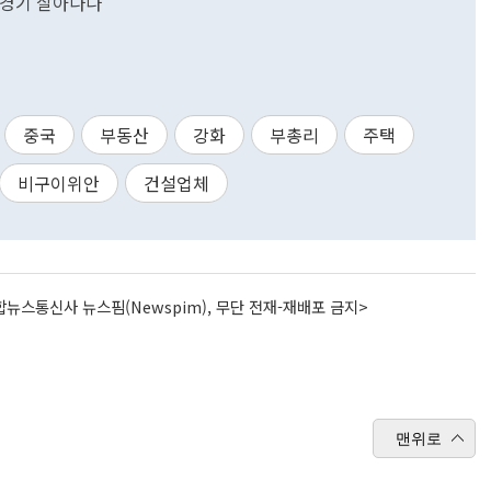
산 경기 살아나나
중국
부동산
강화
부총리
주택
비구이위안
건설업체
뉴스통신사 뉴스핌(Newspim), 무단 전재-재배포 금지>
맨위로