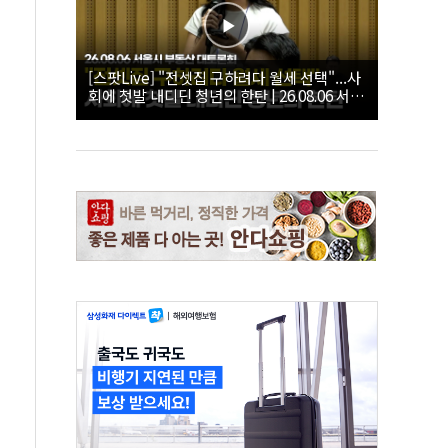
[스팟Live] "전셋집 구하려다 월세 선택"...사
회에 첫발 내디딘 청년의 한탄 | 26.08.06 서울
시 부동산 대토론회