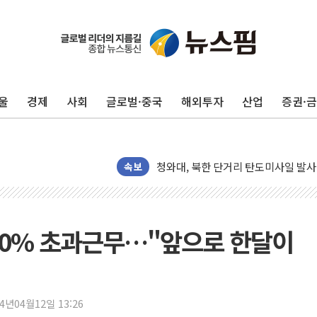
리투아니아 국방 "러, 우크라 드론으로
구광모, 내주 실리콘밸리서 젠슨 황 
뉴욕증시 개장 전 특징주...모더나
울
경제
사회
글로벌·중국
해외투자
산업
증권·
김정관 장관 "영업이익 N% 성과급
뉴욕증시 프리뷰, 미 주가선물 AI주
청와대, 북한 단거리 탄도미사일 발사
속보
금값 7주 만에 최고…美 고용 둔화·
[인도증시] 중동 긴장 완화에 실적 호
러, 1인칭시점 드론으로 우크라 민간
90% 초과근무…"앞으로 한달이
[베트남 증시] 지수 하락 속 'DGC
'월가의 황제' 다이먼 "금융시장 레
양주 섬유염색공장서 화재 1명 중상…
김정관 산업부 장관 "주 52시간 손봐
24년04월12일 13:26
해군 1함대 창설 80주년…지역과 함께