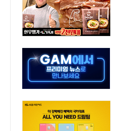
미사일 1발 발사… 올해 10번째·42일 만 도발
 새 안보 위기… 반군·마약카르텔이 습득해 전투 활용
어선 구조
무해한 표면 부식 물질"
분만에 진화...외국인 노동자 숨져
즌2