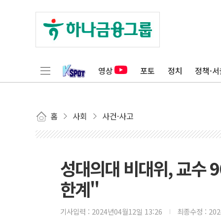
영상
포토
정치
정책·서
홈
사회
사건·사고
성대의대 비대위, 교수 
한계"
기사입력 :
2024년04월12일 13:26
최종수정 :
20