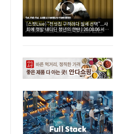
[스팟Live] "전셋집 구하려다 월세 선택"...사
회에 첫발 내디딘 청년의 한탄 | 26.08.06 서울
시 부동산 대토론회