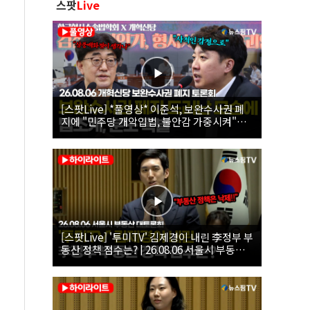
스팟
Live
[스팟Live] *풀영상* 이준석, 보완수사권 폐
지에 "민주당 개악입법, 불안감 가중시켜"｜
26.08.06 개혁신당 보완수사권 폐지 토론회
[스팟Live] '투미TV' 김제경이 내린 李정부 부
동산 정책 점수는? | 26.08.06 서울시 부동산
대토론회