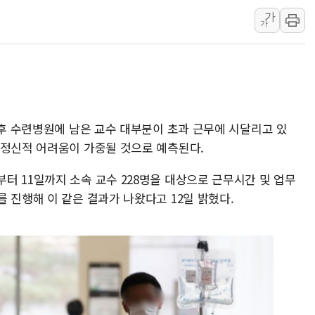
가
[3보] 북, 원산서 동해로 단거리 탄도
가
우크라 드론 전술, 중남미 콜롬비아에
동해해경, 독도 해상서 부유물 감긴 
주한미군 "오산기지 누출, 백린 아닌 
구미 폐염산처리업체서 불 2시간30여
해군과 함께하는 '불금전파, 송정' 시
이후 수련병원에 남은 교수 대부분이 초과 근무에 시달리고 있
·정신적 어려움이 가중될 것으로 예측된다.
터 11일까지 소속 교수 228명을 대상으로 근무시간 및 업무
 진행해 이 같은 결과가 나왔다고 12일 밝혔다.