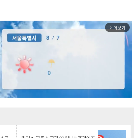
더보기
arrow_forward_ios
Mute