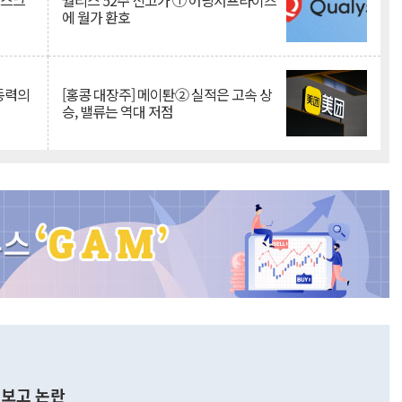
리스크
퀄리스 52주 신고가 ① 어닝서프라이즈
에 월가 환호
 동력의
[홍콩 대장주] 메이퇀② 실적은 고속 상
승, 밸류는 역대 저점
보고 논란