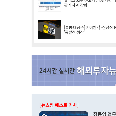
퀄리스 52주 신고가 ② AI 기반 
관리 체계 강화
[홍콩 대장주] 메이퇀 ③ 신성장
'폭발적 성장'
[뉴스핌 베스트 기사]
정동영 업무