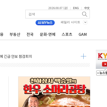
2026.08.07 (금)
ENG
中文
|
|
 나토 회원국 공격 검토… 거짓 깃발 작전"
재회…로봇·AI 데이터센터·모빌리티 구체화
패밀리 사이트
·아이온큐·도어대시↑ VS 샌디스크·피그마·앱러빈↓
금융
부동산
전국
문화·연예
스포츠
GAM
 반대…상법·자본시장법 개정 논의"
 차익실현 속 혼조세...웨스턴디지털·샌디스크↓
에 긴급 안보 점검회의
호르무즈 재개방 기대에 강세
조까지, 상승...호실적 보고 기업 상승세 뚜렷
인 '사파리' 공격… 시민들 공포감 극대화 전략
' 임시 주총 기대감에 홀로 상한가…마진 잔액은 사상 최고
버리지 위험수위…숨은 차입이 더 큰 변수"
대응 1단계 진압 중
야, 경쟁상대 中과 비교해야"
하는 '선봉'의 대민 봉사