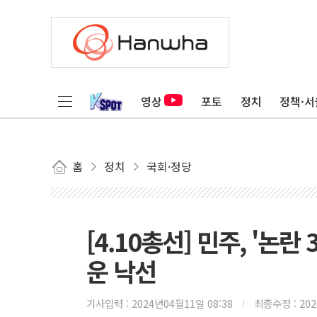
영상
포토
정치
정책·서
홈
정치
국회·정당
[4.10총선] 민주, '논란
운 낙선
기사입력 :
2024년04월11일 08:38
최종수정 :
20