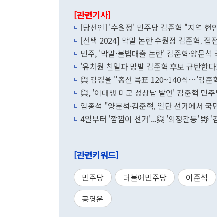
[관련기사]
[당선인] '수원정' 민주당 김준혁 "지역 
[선택 2024] 막말 논란 수원정 김준혁, 
민주, '막말·불법대출 논란' 김준혁·양문석 
'유치원 친일파 망발 김준혁 후보 규탄한다!
與 김경율 "총선 목표 120~140석…'김준
與, '이대생 미군 성상납 발언' 김준혁 민
임종석 "양문석·김준혁, 일단 선거에서 국
4일부터 '깜깜이 선거'...與 '의정갈등' 野
[관련키워드]
민주당
더불어민주당
이준석
공영운