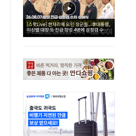
[스팟Live] 한자리에 모인 장군들...李대통령,
이상렬 대장 등 진급 장성 4명에 삼정검 수치
직접 수여｜26.08.07 장성 진급·삼정검 수치
수여식