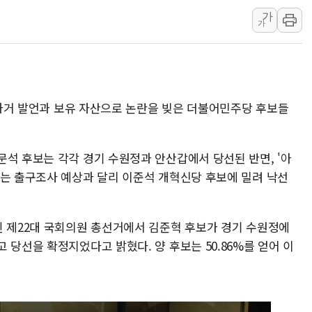
가
[사진] 이슬람 수니파 3개국, 공동방위협정 체결
가
뉴욕증시 개장 전 특징주...아틀라시안·클라우드플레어
보훈부, 미 DPAA와 MOU… "6·25 미군 실종자 7359명
트럼프 "금리 내려야"…파월 때와 달리 워시엔 톤 낮춰
특정 정치인 측근 포항시 정책특보 내정설...포항시 '시끌'
서 과거 발언과 보유 자산으로 논란을 빚은 더불어민주당 후보들
李 "해남 태양광, 대한민국 다음 100년 밑거름…수도권 집
李 대통령, '6시간 마라톤 부동산 2차 회의' 주재… "전폭
문석 후보는 각각 경기 수원정과 안산갑에서 당선된 반면, '아
트럼프, 中 겨냥 폴리실리콘 관세 15% 부과…美 태양광주
보는 출구조사 예상과 달리 이준석 개혁신당 후보에 밀려 낙선
[사진] 빈살만과 에르도안의 만남
된 제22대 국회의원 총선거에서 김준혁 후보가 경기 수원정에
 당선을 확정지었다고 밝혔다. 양 후보는 50.86%를 얻어 이