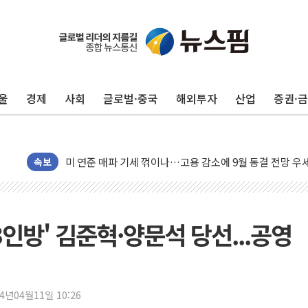
울
경제
사회
글로벌·중국
해외투자
산업
증권·
트럼프, 쿡 연준 이사 해임 재추진…"26일까지 의혹 소명"
유럽증시, 美 고용 예상 밖 부진에 연준 금리 인상 가능성 
미 연준 매파 기세 꺾이나…고용 감소에 9월 동결 전망 우
[종합] 이슬람 수니파 3국, '공동방위협정' 체결… 이스라
속보
트럼프, 백신·자폐증 행정명령 검토…"이르면 다음 주"
美 항소법원, 백악관 무도회장 공사 중단 명령…트럼프 제
이란 핵심 원유 수출항 '하르그섬', 최근 1주일 이상 '올스
 3인방' 김준혁·양문석 당선...공영
美 고용 쇼크에 엔화 장중 급등…시장은 "또 개입했나" 촉
[AI MY 뉴스] 뉴욕 반도체주 프리뷰...美 고용 쇼크에 반도
뉴욕증시 프리뷰, 美 고용 쇼크에 금리 인상 우려 후퇴…나
24년04월11일 10:26
[종합] 美 7월 고용 2만3000명 감소 '쇼크'…9월 금리 인