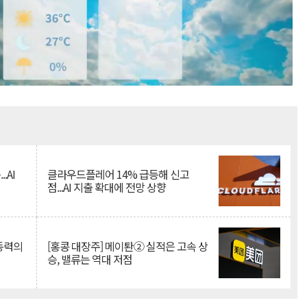
Mute
.AI
클라우드플레어 14% 급등해 신고
점...AI 지출 확대에 전망 상향
 동력의
[홍콩 대장주] 메이퇀② 실적은 고속 상
승, 밸류는 역대 저점