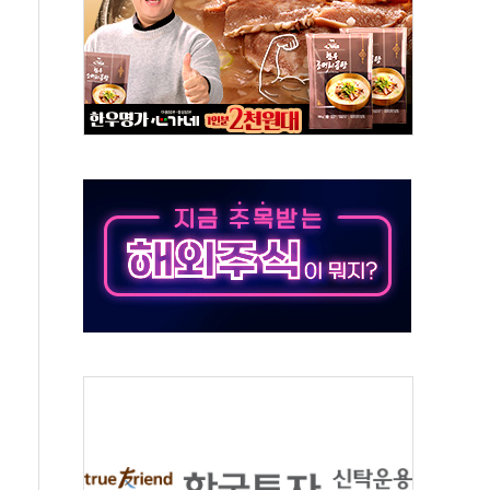
·태양광주↑ VS 트레이드데스크·웬디스↓
 끝까지 찾겠다"
중 완화 전환점"
적 공급 확대·속도전 총력"
 급등