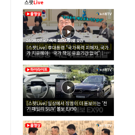
스팟
Live
[스팟Live] 李대통령 "국가폭력 피해자, 국가
가 치유해야…국가 책임 유효기간 없어"｜
26.08.07 국가폭력 피해자 위로 오찬
[스팟Live] 일상에서 장점이 더 돋보이는 '전
기 패밀리 SUV' 볼보 EX90