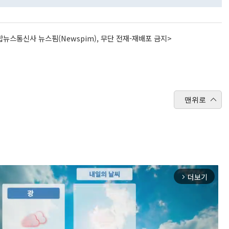
뉴스통신사 뉴스핌(Newspim), 무단 전재-재배포 금지>
맨위로
더보기
arrow_forward_ios