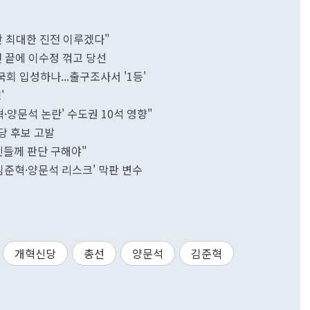
현안 최대한 진전 이루겠다"
접전 끝에 이수정 꺾고 당선
국회 입성하나...출구조사서 '1등'
'
혁·양문석 논란' 수도권 10석 영향"
주당 후보 고발
민들께 판단 구해야"
 '김준혁·양문석 리스크' 막판 변수
개혁신당
총선
양문석
김준혁