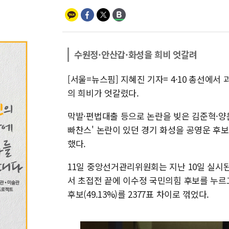
수원정·안산갑·화성을 희비 엇갈려
[서울=뉴스핌] 지혜진 기자= 4·10 총선에
의 희비가 엇갈렸다.
막발·편법대출 등으로 논란을 빚은 김준혁·양
빠찬스' 논란이 있던 경기 화성을 공영운 후
했다.
11일 중앙선거관리위원회는 지난 10일 실시
서 초접전 끝에 이수정 국민의힘 후보를 누르고
후보(49.13%)를 2377표 차이로 꺾었다.