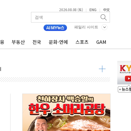
2026.08.08 (토)
ENG
中文
|
|
패밀리 사이트
금융
부동산
전국
문화·연예
스포츠
GAM
 요구
낮아지며 상승… STOXX 600 지수는 나흘 연속 최고치
세
엘·이란 위협에 맞설 자체 억지력 강화
동
톱'… 美 해상봉쇄 영향
각
체주 '활짝'
스닥 선물 1%대 상승
상 기대 후퇴