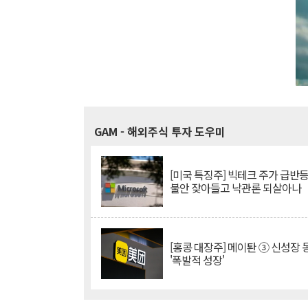
GAM
- 해외주식 투자 도우미
[미국 특징주] 빅테크 주가 급반등..
불안 잦아들고 낙관론 되살아나
[홍콩 대장주] 메이퇀 ③ 신성장
'폭발적 성장'