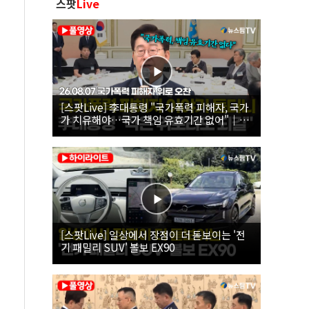
스팟
Live
[스팟Live] 李대통령 "국가폭력 피해자, 국가
가 치유해야…국가 책임 유효기간 없어"｜
26.08.07 국가폭력 피해자 위로 오찬
[스팟Live] 일상에서 장점이 더 돋보이는 '전
기 패밀리 SUV' 볼보 EX90