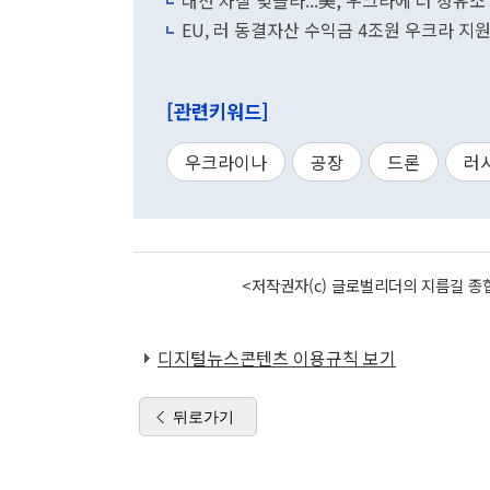
대선 차질 빚을라...美, 우크라에 러 정유소
EU, 러 동결자산 수익금 4조원 우크라 지
[관련키워드]
우크라이나
공장
드론
러
<저작권자(c) 글로벌리더의 지름길 종합
디지털뉴스콘텐츠 이용규칙 보기
뒤로가기