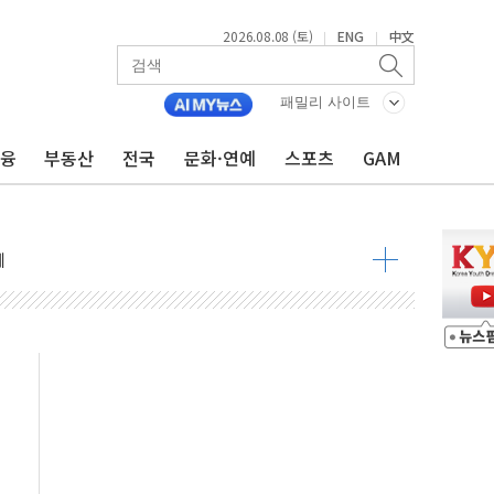
2026.08.08 (토)
ENG
中文
|
|
 정청래 격차 확대'
패밀리 사이트
타진
금융
부동산
전국
문화·연예
스포츠
GAM
최고치
 요구
낮아지며 상승… STOXX 600 지수는 나흘 연속 최고치
세
엘·이란 위협에 맞설 자체 억지력 강화
동
톱'… 美 해상봉쇄 영향
각
체주 '활짝'
스닥 선물 1%대 상승