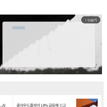
더보기
arrow_forward_ios
Mute
.AI
클라우드플레어 14% 급등해 신고