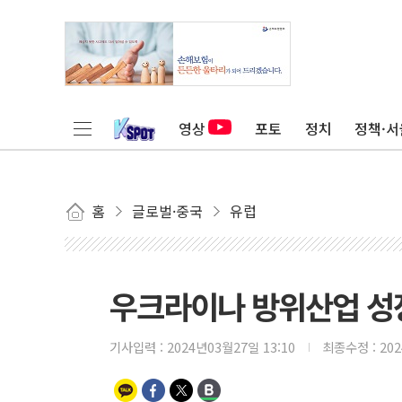
영상
포토
정치
정책·서
홈
글로벌·중국
유럽
우크라이나 방위산업 성장
기사입력 :
2024년03월27일 13:10
최종수정 :
20