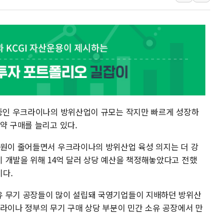
[종합] 美 7월 고용 2만3000명 감소 '쇼크'…9월 금리 인
[사진] 이슬람 수니파 3개국, 공동방위협정 체결
뉴욕증시 개장 전 특징주...아틀라시안·클라우드플레어
보훈부, 미 DPAA와 MOU… "6·25 미군 실종자 7359명
트럼프 "금리 내려야"…파월 때와 달리 워시엔 톤 낮춰
특정 정치인 측근 포항시 정책특보 내정설...포항시 '시끌'
李 "해남 태양광, 대한민국 다음 100년 밑거름…수도권 집
 중인 우크라이나의 방위산업이 규모는 작지만 빠르게 성장하
약 구매를 늘리고 있다.
지원이 줄어들면서 우크라이나의 방위산업 육성 의지는 더 강
 개발을 위해 14억 달러 상당 예산을 책정해놓았다고 전했
이다.
유 무기 공장들이 많이 설립돼 국영기업들이 지배하던 방위산
크라이나 정부의 무기 구매 상당 부분이 민간 소유 공장에서 만