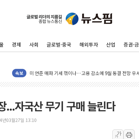
민주, 오늘 제주·인천 경선 결과 발표...'김민석 재역전 vs
한상협, 업계 개인정보 보안 새판 짠다…'자율규제단체' 
울
경제
사회
글로벌·중국
해외투자
산업
증권·
뉴욕증시, 고용 쇼크에 금리 인상 우려 후퇴…S&P500 
트럼프, 쿡 연준 이사 해임 재추진…"26일까지 의혹 소명"
유럽증시, 美 고용 예상 밖 부진에 연준 금리 인상 가능성 
미 연준 매파 기세 꺾이나…고용 감소에 9월 동결 전망 우
속보
[종합] 이슬람 수니파 3국, '공동방위협정' 체결… 이스라
트럼프, 백신·자폐증 행정명령 검토…"이르면 다음 주"
美 항소법원, 백악관 무도회장 공사 중단 명령…트럼프 제
...자국산 무기 구매 늘린다
이란 핵심 원유 수출항 '하르그섬', 최근 1주일 이상 '올스
美 고용 쇼크에 엔화 장중 급등…시장은 "또 개입했나" 촉
24년03월27일 13:10
[AI MY 뉴스] 뉴욕 반도체주 프리뷰...美 고용 쇼크에 반도
가
뉴욕증시 프리뷰, 美 고용 쇼크에 금리 인상 우려 후퇴…나
가