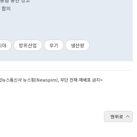
 공습 중단 경고
원 합의
시아
방위산업
무기
생산량
뉴스통신사 뉴스핌(Newspim), 무단 전재-재배포 금지>
맨위로