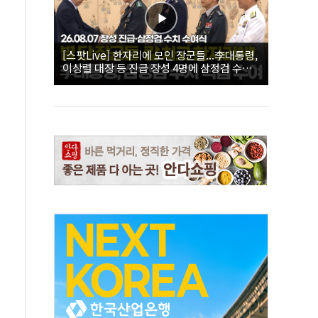
[스팟Live] 한자리에 모인 장군들...李대통령,
이상렬 대장 등 진급 장성 4명에 삼정검 수치
직접 수여｜26.08.07 장성 진급·삼정검 수치
수여식