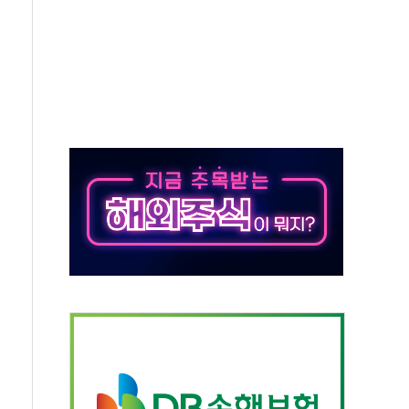
상 기대 후퇴
·태양광주↑ VS 트레이드데스크·웬디스↓
 끝까지 찾겠다"
중 완화 전환점"