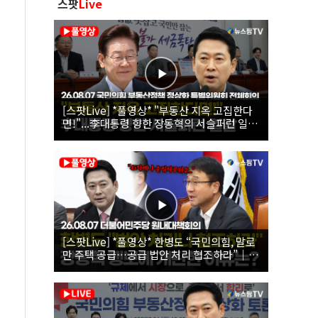
스팟
Live
[스팟Live] *풀영상* "부동산 지옥 고집한다
면!"...李대통령 향한 장동혁의 서슬퍼런 일갈
| 26.08.07 국민의힘 부동산정책 정상화 특별
위원회 전체회의
[스팟Live] *풀영상* 한병도 “국민의힘, 말로
만 주택 공급…공급 법안 처리 협조하라”｜
26.08.07 더불어민주당 원내대책회의