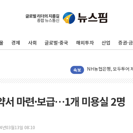
전남광주 화정역 인근 도로
청도 문수리 야산서 산불 
'해병 순직 책임' 임성근 
울
경제
사회
글로벌·중국
해외투자
산업
증권·
헥토이노베이션, 상반기 매
우리은행, 고창해상풍력에 
NH농협은행, 모두투어 
민병덕 "오늘 67개 점포
속보
하나금융이 쏘아 올린 CI
종합특검, '尹 관저 이전 
코스피·코스닥 오전 동반
약서 마련·보급…1개 미용실 2명
'입추'인데 연일 찜통더
"최대 2시간 앞서 침수 
유니슨 "국내생산세액공제
24년03월13일 08:10
창호 교체하다 난간 무너