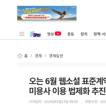
영상
포토
정치
정책·서
홈
경제
경제일반
오는 6월 웹소설 표준계
미용사 이용 법제화 추진
기사입력 :
2024년03월13일 08:00
최종수정 :
20