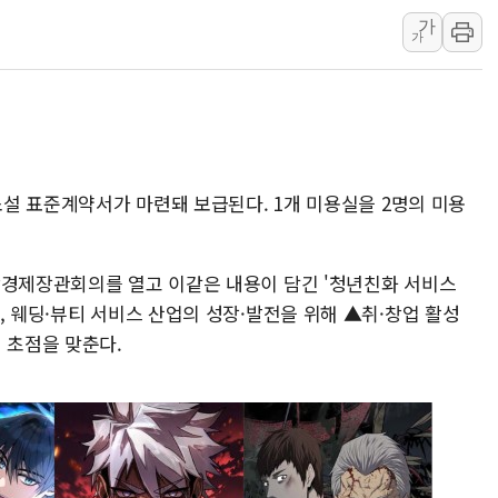
가
장동혁 "규제와 대출 풀
가
[속보] 종합특검, '尹 관
AI에 승부 건 네이버…내
日, 4~6월 105조원 환시 
오렌지플래닛 창업재단, 
경찰, '300억대 사기 혐
웹소설 표준계약서가 마련돼 보급된다. 1개 미용실을 2명의 미용
상경제장관회의를 열고 이같은 내용이 담긴 '청년친화 서비스
, 웨딩·뷰티 서비스 산업의 성장·발전을 위해 ▲취·창업 활성
 초점을 맞춘다.