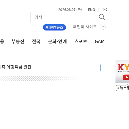
2026.08.07 (금)
ENG
中文
|
|
 4중 추돌…1명 심정지·5명 부상
진화 중...진화헬기 3대 투입
패밀리 사이트
전 사단장 항소심도 징역 3년
금융
부동산
전국
문화·연예
스포츠
GAM
출 첫 2000억원 돌파
4000억 금융 지원
제휴 여행적금 완판
 영업 재개...장바구니에 홈플러스 담아달라" 호소
FO, 금융지주 포용금융 조직개편 신호탄
감사 무마' 유병호 구속 기소
 하락…내린 종목이 두 배 넘어
위…김성환 기후부 장관 "예측범위 벗어나도 즉시대응"
예측"…건설연, AI 위험기상 기술 개발
·인증제도 개선 수혜 기대"
져…대전서 50대 일용직 추락 사망