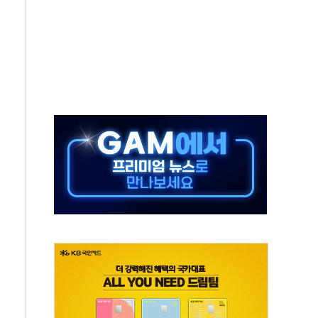
고 재개발·재건축 촉진하는 것이 부동산 정상화"
저 이전 감사 무마' 유병호 감사위원 구속 기소
년 AI 팩토리 매출 본격화
개입...4월 말 '56조원' 사상 최대
스타트업 지원 프로그램 성료
의' 차가원 대표 구속 송치