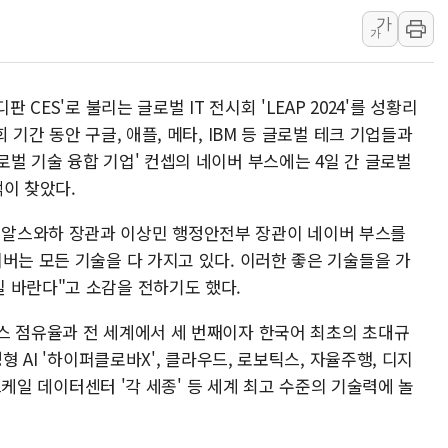
가
전국 그늘막 4만개 
가
美·日 환율공조에 
구리값 사상 최고치
 CES'로 불리는 글로벌 IT 전시회 'LEAP 2024'를 성황리
에어프레미아, 호치민
 기간 동안 구글, 애플, 메타, IBM 등 글로벌 테크 기업들과
티엠씨, 220억원 
벌 기술 융합 기업' 컨셉의 네이버 부스에는 4일 간 글로벌
[특징주] 2차전지
이 찾았다.
디티앤씨알오, 고려
알스와하 장관과 이상민 행정안전부 장관이 네이버 부스를
中企 졸업해도 세제혜
버는 모든 기술을 다 가지고 있다. 이러한 좋은 기술들을 가
[특징주] 엘앤에프,
 바란다"고 소감을 전하기도 했다.
스 점유율과 전 세계에서 세 번째이자 한국어 최초의 초대규
형 AI '하이퍼클로바X', 클라우드, 로보틱스, 자율주행, 디지
퍼스케일 데이터센터 '각 세종' 등 세계 최고 수준의 기술력에 놀