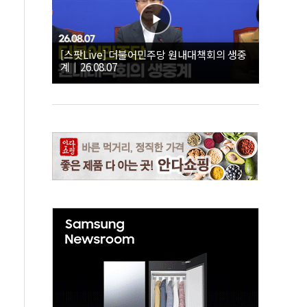
[스팟Live] 더불어민주당 원내대책회의 생중
계｜26.08.07