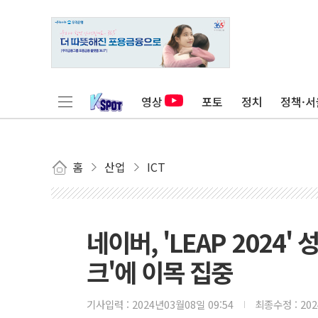
영상
포토
정치
정책·서
홈
산업
ICT
네이버, 'LEAP 2024'
크'에 이목 집중
기사입력 :
2024년03월08일 09:54
최종수정 :
20