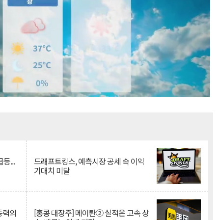
Mute
등...
드래프트킹스, 예측시장 공세 속 이익
기대치 미달
 동력의
[홍콩 대장주] 메이퇀② 실적은 고속 상