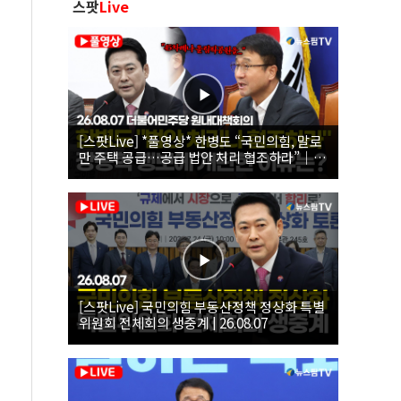
스팟
Live
[스팟Live] *풀영상* 한병도 “국민의힘, 말로
만 주택 공급…공급 법안 처리 협조하라”｜
26.08.07 더불어민주당 원내대책회의
[스팟Live] 국민의힘 부동산정책 정상화 특별
위원회 전체회의 생중계 | 26.08.07