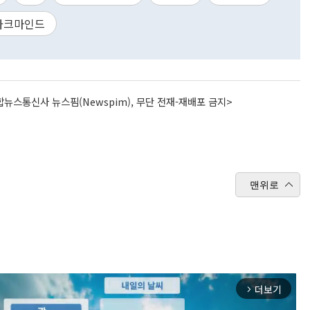
아크마인드
뉴스통신사 뉴스핌(Newspim), 무단 전재-재배포 금지>
맨위로
더보기
arrow_forward_ios