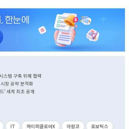
 시스템 구축 위해 협력
벌 시장 공략 본격화
인드' 세계 최초 공개
IT
하이퍼클로바X
아람코
로보틱스