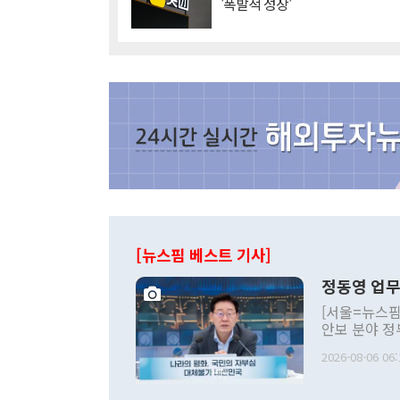
'폭발적 성장'
[뉴스핌 베스트 기사]
정동영 업무
[서울=뉴스핌
안보 분야 정
평화공존 발전
2026-08-06 06:
발언 중에는 
언한 것이 있
령은 공개적으