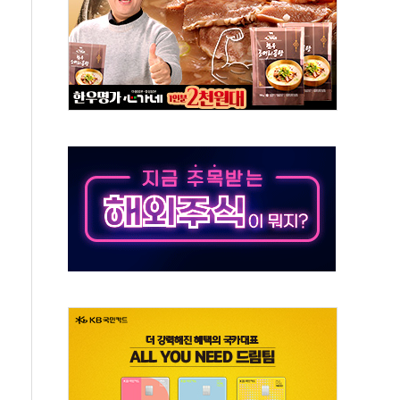
육박 7년 새 7배 늘었다...폭염 대책비는 8.6배 증가
유럽 패싱… '유로화 팔아 엔화 부양' 사후 통보만
…'닥터 코퍼'가 말하는 경기 신호가 달라졌다
 노선 재개...3년 2개월 만
규모 美 전력 케이블 수주
주 동반 강세…배터리3사 일제히 상승
대 구로병원과 AI 정밀의료 협력
택 3년 더...중기부, '피터팬 증후군' 완화 나선다
 흑자 전환·LFP 공급 본격화에 15%대 급등