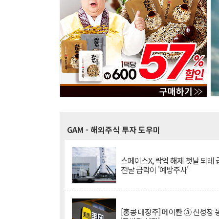
GAM
- 해외주식 투자 도우미
스페이스X, 락업 해제 첫날 되레 급
전날 급락이 '예방주사'
[홍콩 대장주] 메이퇀 ③ 신성장