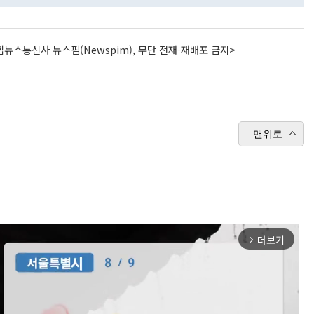
뉴스통신사 뉴스핌(Newspim), 무단 전재-재배포 금지>
맨위로
더보기
arrow_forward_ios