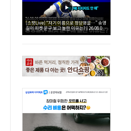
[스팟Live] “자기 이름으로 정당명을…” 송영
길이 피켓 문구 보고 놀란 이유는? | 26.08.09
더불어민주당 당대표·최고위원 후보 대구·경
북 합동연설회