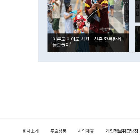
며 "정부 차
인의 해외투자
은 "그것은 
각각 증가했다
잘랐다. 정 
국인의 국내 
않았다는 점에
감소하며 전월
사합의 복원,
경신했다. 외
권이라는 지적
분기 말 만기
뒤 "여기 업
다. 내국인의
'어른도 아이도 시원…신촌 한복판서
부의 한 소식
다. eoyn2@
'물총놀이'
를 거쳐 결정
련 부처 장관
하고 대통령의
한 문제"라고 지적했다. 이재명 대통령이
외교 국방 등
2026.08.05 ◆시대착오적 접근, 대북 인식 오류 더욱 문제인 것은 정 장관
의 이같은 주
실과 다른 인
격히 변화하고
못하고 있다는
되뇌는 것은 
법을 호도하고
이나 미국은 
금까지의 북핵
회사소개
주요상품
사업제휴
개인정보취급방침
공하는 방식으
과 중유 제공