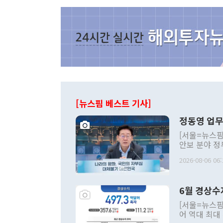
[뉴스핌 베스트 기사]
정동영 업무
[서울=뉴스핌
안보 분야 정
평화공존 발전
2026-08-06 06:
발언 중에는 
언한 것이 있
령은 공개적으
6월 경상수
주의적 희망에
관의 대북 정
[서울=뉴스핌
관 부처 장관
어 역대 최대
관의 무리한 