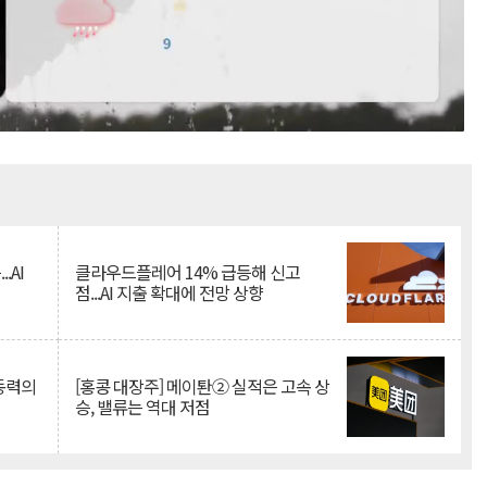
Mute
.AI
클라우드플레어 14% 급등해 신고
점...AI 지출 확대에 전망 상향
 동력의
[홍콩 대장주] 메이퇀② 실적은 고속 상
승, 밸류는 역대 저점