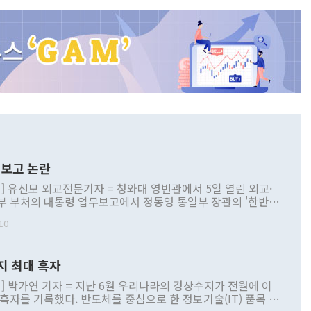
보고 논란
] 유신모 외교전문기자 = 청와대 영빈관에서 5일 열린 외교·
부 부처의 대통령 업무보고에서 정동영 통일부 장관의 '한반도
 구상'과 업무보고 발언이 논란을 빚고 있다. 이날 정 장관의
10
정부 내 조율을 거치지 않은 사안을 정책으로 추진하겠다고 공
는가 하면 사실 관계에 맞지 않은 설명도 있었다. 이재명 대통
로 신중을 기해 달라고 경고했고, 조현 외교부 장관은 '이상
지 최대 흑자
 근거한 비현실적 구상'이라는 비판을 내놨다. 그동안 정 장
책 관련 발언이 물의를 빚은 적은 여러 번 있지만 대통령과 유
] 박가연 기자 = 지난 6월 우리나라의 경상수지가 전월에 이
이 공개적으로 부정적 입장을 표명한 것은 이례적이다. 정 장
 흑자를 기록했다. 반도체를 중심으로 한 정보기술(IT) 품목 수
대북 접근법과 월권을 제어해야 한다는 목소리도 높아지고 있