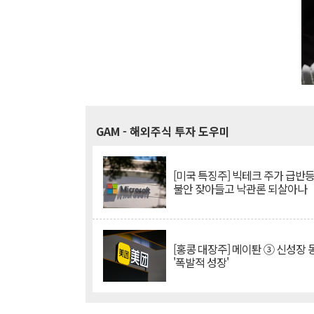
GAM
- 해외주식 투자 도우미
[미국 특징주] 빅테크 주가 급반등..
불안 잦아들고 낙관론 되살아나
[홍콩 대장주] 메이퇀 ③ 신성장
'폭발적 성장'