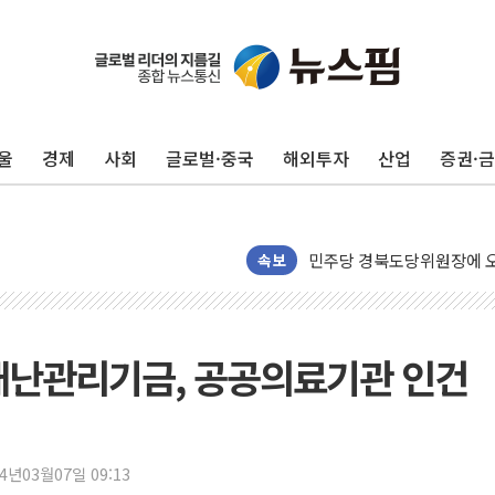
125mm 폭우 쏟아진 울진..
평택 진위면 공장서 탱크 내
포항 블루밸리 국가산단에 '
울
경제
사회
글로벌·중국
해외투자
산업
증권·
상주 낙동강 선착장 하류서 50
[종합] 김민석, 정청래에 누적 1
민주당 경북도당위원장에 오중
속보
인천서 말다툼 중 어머니 살
김민석, 강원·대구·경북 경선서
[속보] 민주, 강원·대구·경북 
 재난관리기금, 공공의료기관 인건
[속보] 민주, 경북 경선 결과 
[속보] 민주, 대구 경선 결과 
[속보] 민주, 강원 경선 결과 
24년03월07일 09:13
정재헌 CEO, SKT 장기고