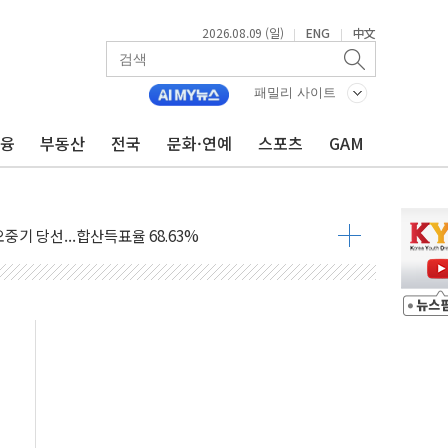
2026.08.09 (일)
ENG
中文
|
|
.'두천~하당'·'올미골교' 차량 통행 선제 제한
패밀리 사이트
부 작업 중 근로자 1명 숨져
철강 AI융합실증센터' 들어선다
금융
부동산
전국
문화·연예
스포츠
GAM
대 숨진 채 발견...경찰, 조사 중
.48%p 차 선두 유지...金 46.01% vs 鄭 44.53%
기 당선...합산득표율 68.63%
해 10대 구속…범행 후 반려견도 죽여
 정청래에 승리…金 48.54% vs 鄭 44.40%
경선 결과...김민석 48.54% 정청래 44.40%
발표...김민석 47.37% 정청래 45.71% 송영길 6.92%
발표...정청래 47.82% 김민석 46.35% 송영길 5.83%
발표...김민석 50.30% 정청래 41.94% 송영길 7.76%
객 400명 맞이…"마음 잇는 시간 되길"