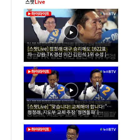
스팟
Live
[스팟Live] 정청래 대구 승리에도 1622표
차…강원·TK 경선 이긴 김민석 1위 수성 |
26.08.09 더불어민주당 당대표·최고위원 후
보 대구·경북 합동연설회
[스팟Live] “맞습니다! 교체해야 합니다!”…
정청래, 지도부 교체 주장 ‘정면돌파’ |
26.08.09 더불어민주당 당대표·최고위원 후
보 대구·경북 합동연설회