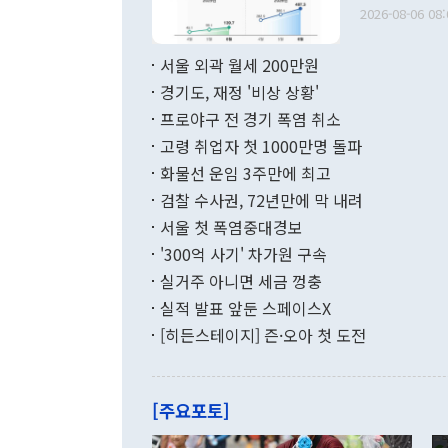
출 호조로 월
다. [정동영 통일부 장관이 지난달 23일 오후 서울 종로구 정부서울청사에
2026-08-06 08:
료=한국은행] 한국은행이 6일 발표한 '2026년 6월 국제수지(잠정)'에
서 취임 1주년 
면 지난 6월
부 장관 권한
1000만달러
서울 외곽 월세 200만원
발전 구상'을
이에 따라 올
적 갈등 해결
경기도, 재정 '비상 상황'
했다. 경상수
결과 혐오의 
9000만달러
프로야구 전 경기 폭염 취소
년간의 CVI
지 기준 상품
고령 취업자 첫 1000만명 돌파
무너졌다고도 
며 월간 기준
현실을 바꾸는
달러로 38.
화물선 운임 3주만에 최고
를 평화 체제
196.9% 급
검찰 수사권, 72년만에 막 내려
함께 4자 대
수출은 160
지만 이 대통
서울 첫 폭염중대경보
(18.6%) 
화공존 정책이
했다. 통관 기
'300억 사기' 차가원 구속
다"고 지적했
(16.4%)
투리가 잡혀 
실거주 아니면 세금 껑충
월(-10억9
쁜 상황이 초
증가와 유류할
실적 발표 앞둔 스페이스X
9·19 군사
기록했지만 
[히든스테이지] 즌·오아 첫 도전
"우리의 선의
로 전환됐다.
으로 약간의 의문
를 기록해 전
관은 업무보고
는 배당수입
주의에 근거한
줄면서 25억
[주요포토]
라며 "여러분
억1000만달
이 9월 러시
였던 올해 3