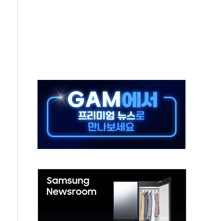
 지급 확정되나…재상고 앞두고 막판 셈법
'행복상자' 전달
극기 거꾸로' 논란…이틀만에 철거
 예술·체육요원 최대 33% 감축
 역대 최대폭 감소한 9.4%↓…유통업계 양극화 심화
 특사'로 콜롬비아 대통령 취임식 참석
시간당 30mm 강한 비...호우 피해 없어