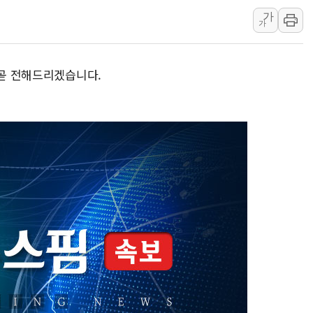
최태원, 노소영에 9440억
가
가
하나금융, 명동 소상공인에 
인천시 광복절 현수막 '태
병무청, 보충역 전면 손질…
 곧 전해드리겠습니다.
홈플러스發 대형마트 판매,
윤준병·이해민 의원, '정부
'호우·산사태 주의보' 울진 