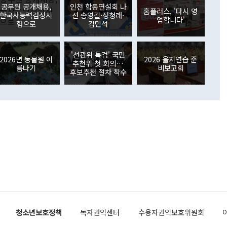
원에서 (참석을) 검토하고 있다"고 발언한 데 대해서도 조 장관
가 80억1000만달러, 외국인의 국내투자가 46억3000만달러
공무원 공개채용,
인천 합동연설회 나
외교부의 몫"이라며 "아직 거기까지 진도가 나가지 않았다"고
홈플러스, '다시 영
. 증권투자에서는 외국인의 국내 주식 매도세가 이어졌다. 외
한국사능력검정시
선 송영길·정청래·
업합니다'
장관이 이날 소개한 대북 구상과 설명은 정부 내 조율을 거치지
주식 투자는 차익실현 매도 등의 영향으로 316억1000만달러
험으로
김민석
서 문제가 있다. 특히 주적 표현 대체와 국호 사용, 9·19 군
(-310억5000만달러)에 이어 역대 최대 순매도 기록을 다시
 4자회담 추진 등은 통일부 장관이 결정할 사안이 아니어서 월
국인의 국내 채권투자는 세계국채지수(WGBI) 자금 유입에도
이 나오고 있다. 이 대통령은 정 장관의 업무보고를 듣고 난
도래 영향으로 증가 폭이 줄어든 52억9000만달러를 기록했
'선관위 특검' 국민
무보고에 발표했다고 승인난 건 아니다"라고 재차 확인했다. 정
2026년 동물원 여
2026 을지연습 준
 해외 증권투자는 주식을 중심으로 35억6000만달러 증가했
추천위 첫 회의…
름나기
비보고회
통은 "정 장관의 발언 내용은 대부분 국가안전보장회의(NSC)
newspim.com
후보추천 절차 착수
된 사안이 아닌 정 장관의 개인적 생각에 가깝다"며 "안보 관
이 정부의 공식 정책이 아닌 사안을 추진하겠다고 업무보고를
 면전에서 '국군통수권자가 나서야 한다'고 주장한 것은 심각
 5일 청와대 영빈관에서 열린 통일
 외교 안보 부처 업무보고에서 발언하고 있다. [사진=청와대]
장이 현 시점에서 이미 참고가 될 수 없는 과거의 경험 또는 사
식에 기반하고 있다는 것이다. 정 장관이 주장하는 구상은 급
 있는 북한의 전략과 한반도 및 국제 정세를 전혀 반영하지
 비판이 제기되고 있다. 정 장관이 "흘러간 선(先)비핵화만
현실을 바꾸지 못한다"고 언급한 것은 지금까지의 대북 접근
 있다. 북핵 위기 발발 이후 지금까지 모든 핵 협상에서 한국
북한에 선비핵화를 공식적으로 요구한 적이 없기 때문이다. 지
 협상은 북한의 비핵화 조치에 한·미가 상응하는 대가를 제
로 이뤄졌다. 1994년 북·미 제네바 기본합의는 핵시설 동결
청소년보호정책
독자권익센터
수용자권익보호위원회
의 교환이었다. 2005년 9.19 공동성명도 북한의 비핵화 조치