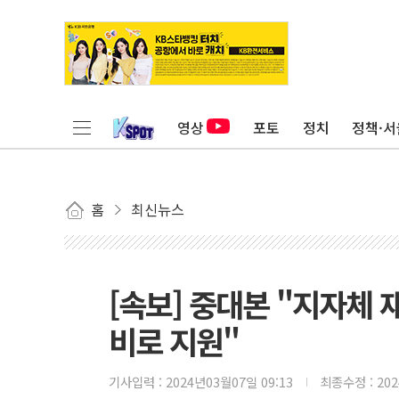
영상
포토
정치
정책·서
홈
최신뉴스
[속보] 중대본 "지자체
비로 지원"
기사입력 :
2024년03월07일 09:13
최종수정 :
20