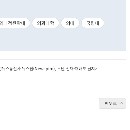
의대정원확대
의과대학
의대
국립대
뉴스통신사 뉴스핌(Newspim), 무단 전재-재배포 금지>
맨위로