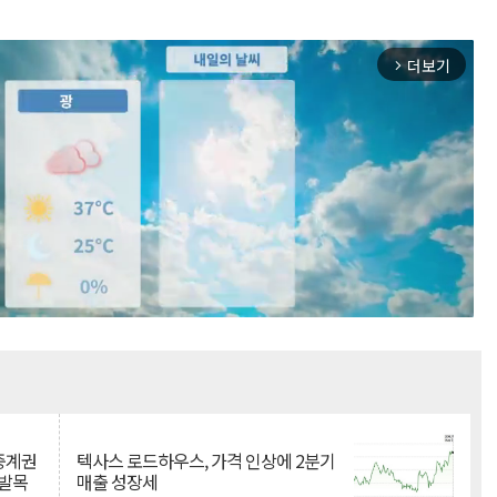
더보기
arrow_forward_ios
Mute
 중계권
텍사스 로드하우스, 가격 인상에 2분기
 발목
매출 성장세