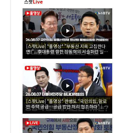
스팟
Live
[스팟Live] *풀영상* "부동산 지옥 고집한다
면!"...李대통령 향한 장동혁의 서슬퍼런 일갈
| 26.08.07 국민의힘 부동산정책 정상화 특별
위원회 전체회의
[스팟Live] *풀영상* 한병도 “국민의힘, 말로
만 주택 공급…공급 법안 처리 협조하라”｜
26.08.07 더불어민주당 원내대책회의