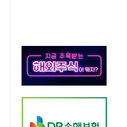
K] 축구협회 성접대 기간, 대표팀 무패 外
몇 년 내 NATO 결속력 시험하려 한정적 침공 가능성"
 3.5조원 투입키로...'에너지 자립' 일환
주택 36% 늘었다...공급부족 전 시장 규제 탓 커
I 기업 Audission Oy와 운영 파트너십 체결
전면 개발"…서리풀2구역 갈등, 협의 테이블에
변화가 바꾼 대한민국 여름
산 돌려차기 발언' 논란 서범수·진종오 징계절차 개시
하마
2분 만에 주불 진화...인명피해 없어