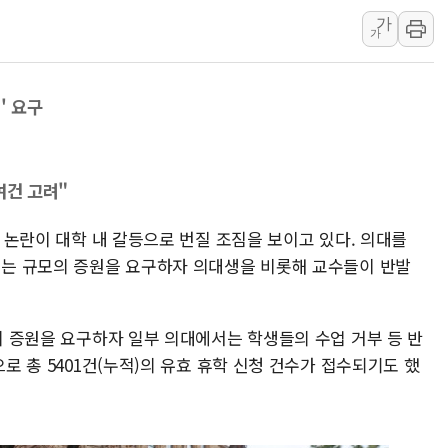
[뉴스핌 이 시각 PIC
가
美 정보 당국 "푸틴, 
가
인도, 바이오가스 생산에
서울시, 정비사업으로 
' 요구
신인류콘텐츠, 핀란드 A
"일부 존치" vs "
[AI 카드뉴스] 기후
여건 고려"
국민의힘 윤리위, '부
원 논란이 대학 내 갈등으로 번질 조짐을 보이고 있다. 의대를
수박으로 여름 나는 
어넘는 규모의 증원을 요구하자 의대생을 비롯해 교수들이 반발
전남광주 구례 산불 3
명의 증원을 요구하자 일부 의대에서는 학생들의 수업 거부 등 반
으로 총 5401건(누적)의 유효 휴학 신청 건수가 접수되기도 했