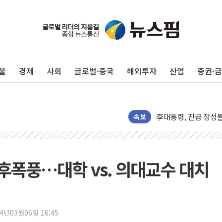
울
경제
사회
글로벌·중국
해외투자
산업
증권·
금투협, ChatGPT
박홍근 "국가재정시스
李대통령, 진급 장성
속보
우리자산운용, MMF 
TBH글로벌, 상반기 
AI 메모리 향한 뜨거
 후폭풍…대학 vs. 의대교수 대치
건설 불황 속 내실 다
"내년 메모리 물량 
현대지에프홀딩스, 자사
관광객 3000만명 
24년03월06일 16:45