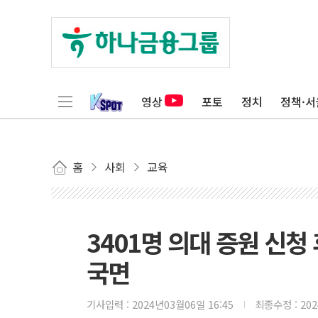
영상
포토
정치
정책·서
홈
사회
교육
3401명 의대 증원 신청
국면
기사입력 :
2024년03월06일 16:45
최종수정 :
20