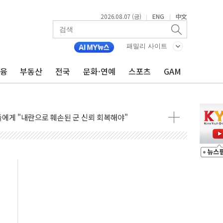
2026.08.07 (금)
ENG
中文
|
|
패밀리 사이트
금융
부동산
전국
문화·연예
스포츠
GAM
로 투자 웹리포트 만든다…AI 금융데이터 분석 과정 개설
템 안정성 한순간도 흔들려선 안돼"
들에게 "내란으로 훼손된 군 신뢰 회복해야"
순자산 30조 돌파…증시 급락에 업계 1위
매출 1006억원…전년비 13.9% 증가
운 관심…SK하이닉스, FMS서 '풀스택' 기술력 과시
진 한샘…B2B 확장으로 성장동력 확보
동났다"…선수금 내걸고 확보 전쟁
주 1000억 연내 소각…2분기 영업익 853억
목표인데…외국인 숙박 부가세 환급 앞당겨 종료