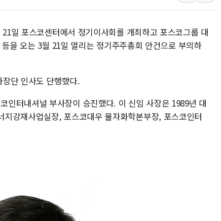
이란와이어 "이란 최고지도자 위독…곧 사망해
남동발전, 해남군에 국내 최대 규모 400MW 
는 21일 포스코센터에서 정기이사회를 개최하고 포스코그룹 대
[인도증시] 중동 불안 속 유가 상승에 소폭 하락
 등을 오는 3월 21일 열리는 정기주주총회 안건으로 부의하
황희 '폐버스 청년주택' SNS 글 역풍에 "정부
폭염 누그러지고 가뭄 숙지나...경북동해안권 8
사장단 인사도 단행했다.
사우디·튀르키예·파키스탄, '공동방위협정' 체
신길동 신축도 3.3㎡당 7250만원…써밋 클라
인터내셔널 부사장이 승진했다. 이 신임 사장은 1989년 대
너지강재사업실장, 포스코대우 물자화학본부장, 포스코인터
용산공원·그린벨트로 또 충돌…반복되는 국토부
[AI 부동산 투데이] 특공 전략도 '극과 극'…
[코인시황] 비트코인 6만4000달러대 횡보…고