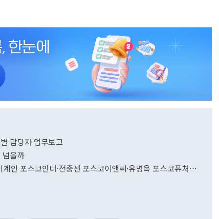
업별 담당자 업무보고
벽 넘을까
코·이계인 포스코인터·전중선 포스코이앤씨·유병옥 포스코퓨처