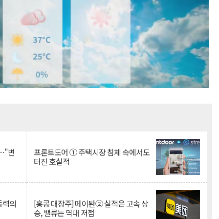
Mute
…"변
프론트도어 ① 주택시장 침체 속에서도
터진 호실적
 동력의
[홍콩 대장주] 메이퇀② 실적은 고속 상
승, 밸류는 역대 저점