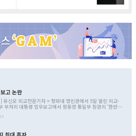
보고 논란
] 유신모 외교전문기자 = 청와대 영빈관에서 5일 열린 외교·
부 부처의 대통령 업무보고에서 정동영 통일부 장관의 '한반도
 구상'과 업무보고 발언이 논란을 빚고 있다. 이날 정 장관의
10
정부 내 조율을 거치지 않은 사안을 정책으로 추진하겠다고 공
는가 하면 사실 관계에 맞지 않은 설명도 있었다. 이재명 대통
로 신중을 기해 달라고 경고했고, 조현 외교부 장관은 '이상
지 최대 흑자
 근거한 비현실적 구상'이라는 비판을 내놨다. 그동안 정 장