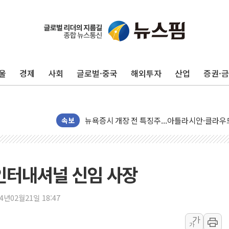
울
경제
사회
글로벌·중국
해외투자
산업
증권·
[종합] 美 7월 고용 2만3000명 감소 '쇼크'…
[사진] 이슬람 수니파 3개국, 공동방위협정 체
뉴욕증시 개장 전 특징주...아틀라시안·클
속보
보훈부, 미 DPAA와 MOU… "6·25 미군 실종
트럼프 "금리 내려야"…파월 때와 달리 워시엔
특정 정치인 측근 포항시 정책특보 내정설...포
인터내셔널 신임 사장
李 "해남 태양광, 대한민국 다음 100년 밑거
李 대통령, '6시간 마라톤 부동산 2차 회의' 
24년02월21일 18:47
트럼프, 中 겨냥 폴리실리콘 관세 15% 부과
가
가
[사진] 빈살만과 에르도안의 만남