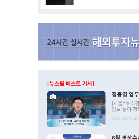
[뉴스핌 베스트 기사]
정동영 업무
[서울=뉴스핌
안보 분야 정
평화공존 발전
2026-08-06 06:
발언 중에는 
언한 것이 있
령은 공개적으
6월 경상수
주의적 희망에