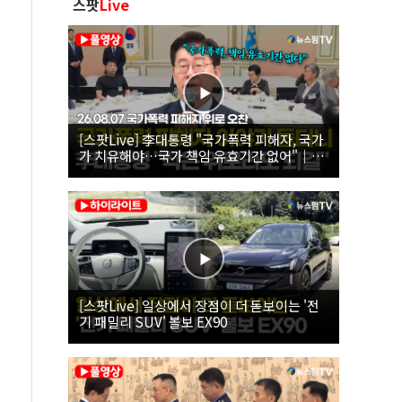
스팟
Live
[스팟Live] 李대통령 "국가폭력 피해자, 국가
가 치유해야…국가 책임 유효기간 없어"｜
26.08.07 국가폭력 피해자 위로 오찬
[스팟Live] 일상에서 장점이 더 돋보이는 '전
기 패밀리 SUV' 볼보 EX90