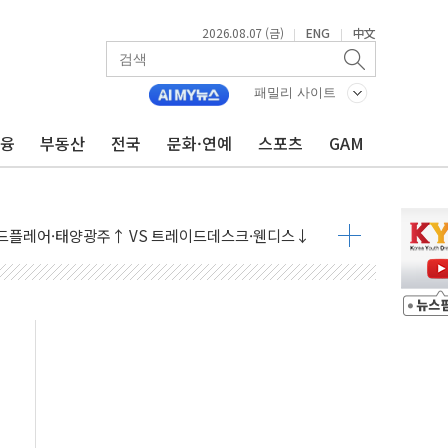
2026.08.07 (금)
ENG
中文
|
|
패밀리 사이트
금융
부동산
전국
문화·연예
스포츠
GAM
9월 금리 인상 기대 후퇴
결
라우드플레어·태양광주↑ VS 트레이드데스크·웬디스↓
자 7359명 끝까지 찾겠다"
 톤 낮춰
항시 '시끌'
름…수도권 집중 완화 전환점"
주재… "전폭적 공급 확대·속도전 총력"
…美 태양광주 급등