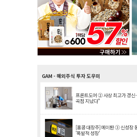
GAM
- 해외주식 투자 도우미
프론트도어 ② 사상 최고가 경신
곡점 지났다"
[홍콩 대장주] 메이퇀 ③ 신성장
'폭발적 성장'