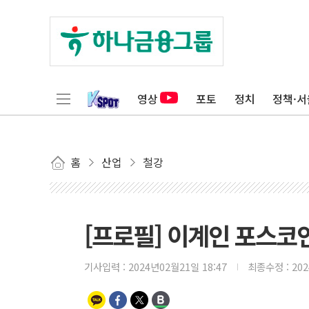
영상
포토
정치
정책·서
홈
산업
철강
[프로필] 이계인 포스코
기사입력 :
2024년02월21일 18:47
최종수정 :
20