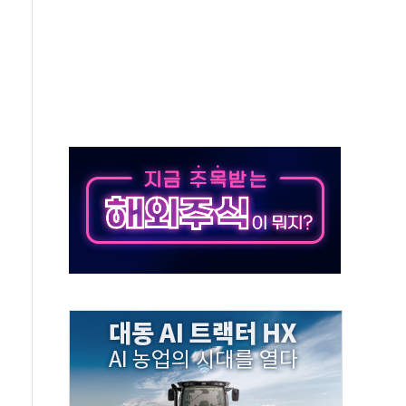
도 놀랍지 않아"
태양광 착공…여의도 1.6배 규모
...금융주 낙폭 커
정책 아냐" 해명
~9일 최대 100mm 호우
결… 수니파 국가들의 새 안보 협력 구도
비온 59㎡ 18억원대
-서울시 '정책 엇박자'
생애최초만 경쟁 치열
래·ETF 매수에도 고유가·금리·입법 지연 '삼중 부담'