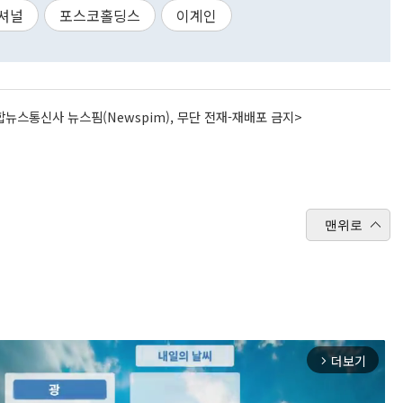
셔널
포스코홀딩스
이계인
뉴스통신사 뉴스핌(Newspim), 무단 전재-재배포 금지>
맨위로
더보기
arrow_forward_ios