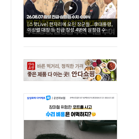
[스팟Live] 한자리에 모인 장군들...李대통령,
이상렬 대장 등 진급 장성 4명에 삼정검 수치
직접 수여｜26.08.07 장성 진급·삼정검 수치
수여식