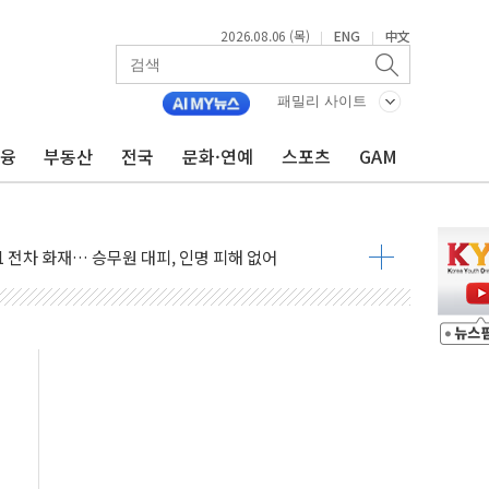
2026.08.06 (목)
ENG
中文
|
|
패밀리 사이트
금융
부동산
전국
문화·연예
스포츠
GAM
와 농촌 창업기업 15곳 키운다
년 전략적 제휴…HBM 특허 분쟁 종결
 도구 아닌 동료"…현업 중심 AX 가속
가는 청년들…실제 수요에 맞게 정책 정비"
中 미국 신장 제재에 '강경 맞 보복' 대미 드론 수출 통제· 기업 제재
판매량 TOP 5 공개
격 수매....1082농가 5759t
76억…전년 比 13.9% '껑충'