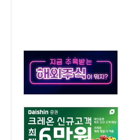
 앞세워 공세...신규 투자 효과 본격화
 전차 화재… 승무원 대피, 인명 피해 없어
까지…호반그룹, 스타트업 성장 지원
6일 주민설명회서 해법 찾을까…혐오시설 인식 부담
 李 "40도 폭염, 외신에서나 보던 일" 外
차세대 AI 홈' 비전 공개
SK하이닉스, 솔리다임 띄운다
업익 108% 증가
멀…주거·전력 인프라 개선 예산 반영 검토"
외면한 세제개편"…용산공원 훼손 안 돼
획 없다"…전직 대통령 예우 대상 제외·국민 정서 고려
', 인도 품목허가…해외 첫 허가