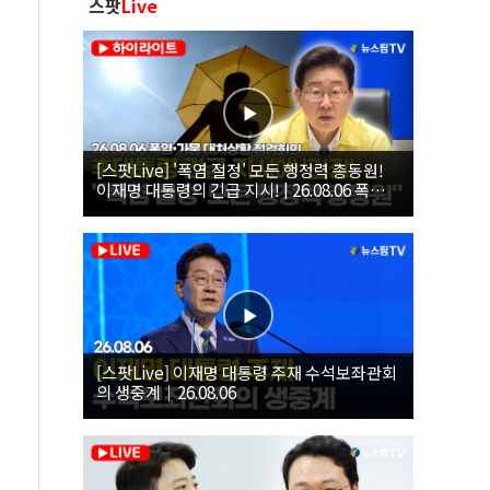
스팟
Live
[스팟Live] '폭염 절정' 모든 행정력 총동원!
이재명 대통령의 긴급 지시! | 26.08.06 폭염•
가뭄 대처상황 점검회의
[스팟Live] 이재명 대통령 주재 수석보좌관회
의 생중계｜26.08.06