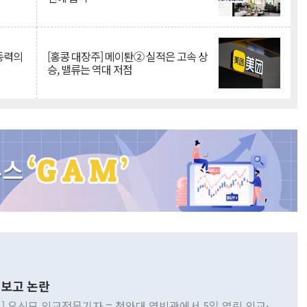
 동력의
[홍콩 대장주] 메이퇀② 실적은 고속 상
승, 밸류는 역대 저점
보고 논란
] 유신모 외교전문기자 = 청와대 영빈관에서 5일 열린 외교·