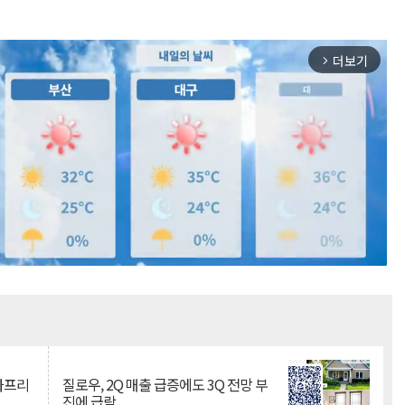
더보기
arrow_forward_ios
Mute
·아프리
질로우, 2Q 매출 급증에도 3Q 전망 부
진에 급락