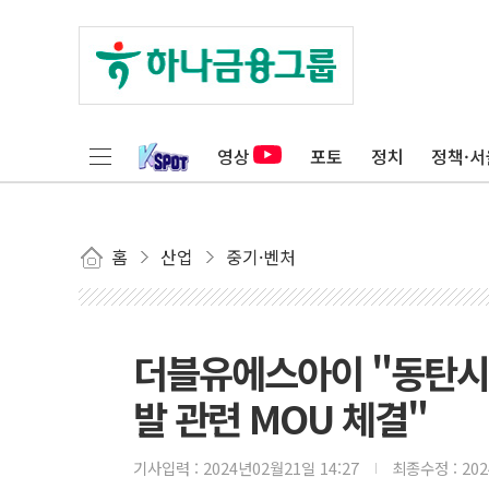
영상
포토
정치
정책·서
홈
산업
중기·벤처
더블유에스아이 "동탄시
발 관련 MOU 체결"
기사입력 :
2024년02월21일 14:27
최종수정 :
20