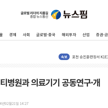
울
경제
사회
글로벌·중국
해외투자
산업
증권·
현대백화점그룹, 농식품부
속보
삼성전자, 넷리스트와 5
한국앤컴퍼니그룹, "AI는
李대통령 "취약계층 돼 
티병원과 의료기기 공동연구·개
KB차차차, 포르쉐 중고 
영양군 2026년산 홍고추 본
24년02월21일 14:27
TYM, 2분기 영업이익 2