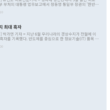
부 부처의 대통령 업무보고에서 정동영 통일부 장관의 '한반도
 구상'과 업무보고 발언이 논란을 빚고 있다. 이날 정 장관의
10
정부 내 조율을 거치지 않은 사안을 정책으로 추진하겠다고 공
는가 하면 사실 관계에 맞지 않은 설명도 있었다. 이재명 대통
로 신중을 기해 달라고 경고했고, 조현 외교부 장관은 '이상
지 최대 흑자
 근거한 비현실적 구상'이라는 비판을 내놨다. 그동안 정 장
책 관련 발언이 물의를 빚은 적은 여러 번 있지만 대통령과 유
] 박가연 기자 = 지난 6월 우리나라의 경상수지가 전월에 이
이 공개적으로 부정적 입장을 표명한 것은 이례적이다. 정 장
 흑자를 기록했다. 반도체를 중심으로 한 정보기술(IT) 품목 수
대북 접근법과 월권을 제어해야 한다는 목소리도 높아지고 있
간 상품수출이 처음으로 1000억달러를 넘어선 영향이다. [자
00
 따르
기자간담회를 하고 있다. [사진=통일부] 2026.07.23 ◆통일
 경상수지는 497억3000만달러 흑자로 집계됐다. 전월(386억
 넘어선 주장 정 장관은 이날 업무보고에서 '한반도 평화공존
)에 이어 두 달 연속 월간 기준 역대 최대 기록을 갈아치웠다.
 설명하면서 이재명 정부 2년차 핵심 과제로 상호 존중·평화
해 상반기 누적 경상수지 흑자는 1910억1000만달러를 기록
·핵 없는 한반도 등 3대 기본 방향을 제시했다. 정 장관은 "대
지 흑자를 견인한 것은 상품수지다. 6월 상품수지는 478억
언어는 멈춰야 한다"면서 주적 용어 대체를 주장했다. 지난 25
 흑자를 기록하며 전월에 이어 역대 최대를 다시 썼다. 국제수
D(완전하고 검증가능하며 되돌릴 수 없는 비핵화) 구도는 이미
수출은 1123억7000만달러로 전년 동월 대비 84.5% 증가하
했다. 또 "현 시점에서 흘러간 선(先)비핵화만 되뇌는 것은
 처음으로 1000억달러를 넘어섰다. 상품수입은 644억8000만
 데 힘이 되지 않는다"고 주장했다. 정 장관은 또 "정전 체제
6% 늘었다. 통관 기준으로는 반도체 수출이 전년 동월 대비
로 바꾸는 논의에 착수하겠다"면서 "북·미 정상회담 견인과
증했고 컴퓨터·주변기기(SSD)는 282.7% 증가했다. IT 품목
화의 동력을 확보하기 위해 최선을 다할 것"이라고 말했다. 하
.4% 늘었으며 비IT 품목도 ▲석유제품(47.5%) ▲화공품
령은 정 장관의 구상에 대부분 제동을 걸었다. 이 대통령은 "평
▲철강제품(17.9%) ▲승용차(6.1%) 등을 중심으로 18.6% 증가
 정치적으로 악용되는 측면이 있다"며 "많이 조심하셔야 한
준 수입은 ▲원자재(30.5%) ▲자본재(35.3%) ▲소비재
다. 북한을 다른 이름으로 불러야 한다는 주장에는 "표현에 꼬
가 모두 늘었다. 서비스수지는 12억9000만달러 적자를 기록해 전