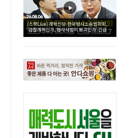
[스팟Live] 개혁신당·한국형사소송법학회,
'검찰개혁인가, 형사사법의 붕괴인가' 긴급 세
미나｜26.08.06