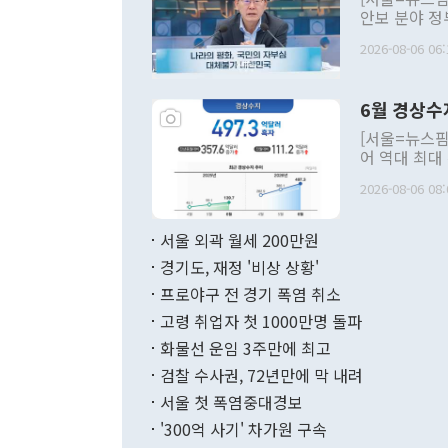
안보 분야 정
평화공존 발전
2026-08-06 06:
발언 중에는 
언한 것이 있
령은 공개적으
6월 경상수
주의적 희망에
관의 대북 정
[서울=뉴스핌
관 부처 장관
어 역대 최대
관의 무리한 
출 호조로 월
다. [정동영 통일부 장관이 지난달 23일 오후 서울 종로구 정부서울청사에
2026-08-06 08:
료=한국은행] 한국은행이 6일 발표한 '2026년 6월 국제수지(잠정)'에
서 취임 1주년 
면 지난 6월
부 장관 권한
1000만달러
서울 외곽 월세 200만원
발전 구상'을
이에 따라 올
적 갈등 해결
경기도, 재정 '비상 상황'
했다. 경상수
결과 혐오의 
9000만달러
프로야구 전 경기 폭염 취소
년간의 CVI
지 기준 상품
고령 취업자 첫 1000만명 돌파
무너졌다고도 
며 월간 기준
현실을 바꾸는
달러로 38.
화물선 운임 3주만에 최고
를 평화 체제
196.9% 급
검찰 수사권, 72년만에 막 내려
함께 4자 대
수출은 160
지만 이 대통
서울 첫 폭염중대경보
(18.6%) 
화공존 정책이
했다. 통관 기
'300억 사기' 차가원 구속
다"고 지적했
(16.4%)