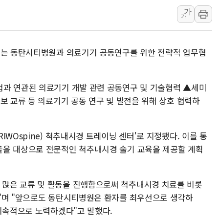
코인원, 최저 수준 수수료
가
가
포천 승진훈련장서 K1E1
혁신기술 발굴부터 투자
이는 동탄시티병원과 의료기기 공동연구를 위한 전략적 업무협
용산 데이터센터 건립, 
[뉴스핌 이 시각 PICK]
LG전자, IFA 2026서 '
업과 연관된 의료기기 개발 관련 공동연구 및 기술협력 ▲세미
보 교류 등 의료기기 공동 연구 및 발전을 위해 상호 협력하
'SSD 프리미엄' 놓친 
제이씨케미칼, 상반기 영
李대통령 "기후재난 뉴노
WOspine) 척추내시경 트레이닝 센터'로 지정됐다. 이를 통
오세훈 "서민 전·월세 
들을 대상으로 전문적인 척추내시경 술기 교육을 제공할 계획
보훈부 "노태우 참배 계
온코닉테라퓨틱스 '자큐보
많은 교류 및 활동을 진행함으로써 척추내시경 치료를 비롯
"며 "앞으로도 동탄시티병원은 환자를 최우선으로 생각하
 지속적으로 노력하겠다"고 말했다.