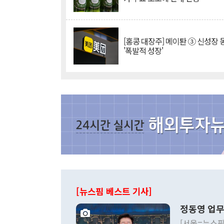
[홍콩 대장주] 메이퇀 ③ 신성장
'폭발적 성장'
[뉴스핌 베스트 기사]
정동영 업무
[서울=뉴스핌