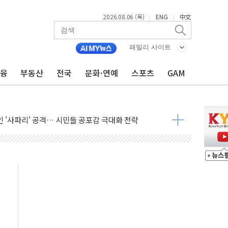
2026.08.06 (목)
ENG
中文
|
|
패밀리 사이트
금융
부동산
전국
문화·연예
스포츠
GAM
호르무즈 재개방 기대에 강세
조까지, 상승...호실적 보고 기업 상승세 뚜렷
인 '사파리' 공격… 시민들 공포감 극대화 전략
' 임시 주총 기대감에 홀로 상한가…마진 잔액은 사상 최고
버리지 위험수위…숨은 차입이 더 큰 변수"
대응 1단계 진압 중
야, 경쟁상대 中과 비교해야"
하는 '선봉'의 대민 봉사
미사일 1발 발사… 올해 10번째·42일 만 도발
 새 안보 위기… 반군·마약카르텔이 습득해 전투 활용
어선 구조