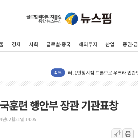
울
경제
사회
글로벌·중국
해외투자
산업
증권·
금값 7주 만에 최고…美 고용 둔화·
[인도증시] 중동 긴장 완화에 실적 호
러, 1인칭시점 드론으로 우크라 민간
[베트남 증시] 지수 하락 속 'DGC
속보
'월가의 황제' 다이먼 "금융시장 레
양주 섬유염색공장서 화재 1명 중상…
김정관 산업부 장관 "주 52시간 손봐
한국훈련 행안부 장관 기관표창
해군 1함대 창설 80주년…지역과 함께
[3보] 북, 원산서 동해로 단거리 탄도
24년02월21일 14:05
우크라 드론 전술, 중남미 콜롬비아에
가
가
동해해경, 독도 해상서 부유물 감긴 