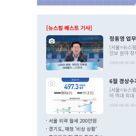
[뉴스핌 베스트 기사]
정동영 업무
[서울=뉴스핌
안보 분야 정
평화공존 발전
2026-08-06 06:
발언 중에는 
언한 것이 있
령은 공개적으
6월 경상수
주의적 희망에
관의 대북 정
[서울=뉴스핌
관 부처 장관
어 역대 최대
관의 무리한 
출 호조로 월
다. [정동영 통일부 장관이 지난달 23일 오후 서울 종로구 정부서울청사에
2026-08-06 08:
료=한국은행] 한국은행이 6일 발표한 '2026년 6월 국제수지(잠정)'에
서 취임 1주년 
면 지난 6월
부 장관 권한
1000만달러
서울 외곽 월세 200만원
발전 구상'을
이에 따라 올
적 갈등 해결
경기도, 재정 '비상 상황'
했다. 경상수
결과 혐오의 
9000만달러