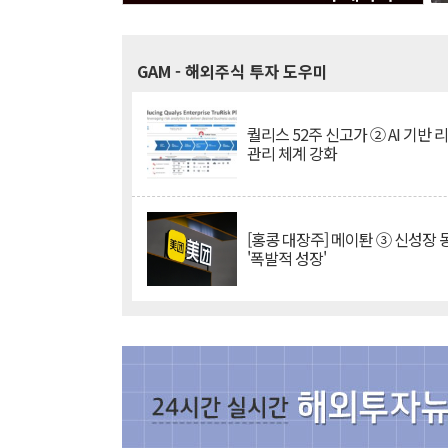
GAM
- 해외주식 투자 도우미
퀄리스 52주 신고가 ② AI 기반 
관리 체계 강화
[홍콩 대장주] 메이퇀 ③ 신성장
'폭발적 성장'