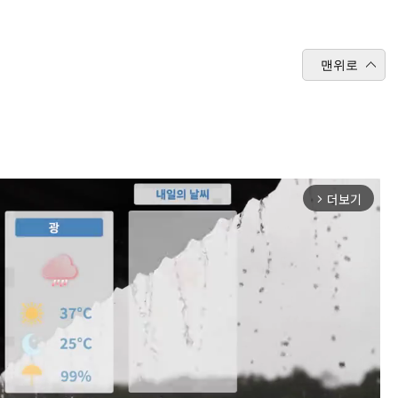
맨위로
더보기
arrow_forward_ios