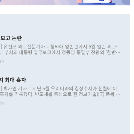
보고 논란
] 유신모 외교전문기자 = 청와대 영빈관에서 5일 열린 외교·
부 부처의 대통령 업무보고에서 정동영 통일부 장관의 '한반도
 구상'과 업무보고 발언이 논란을 빚고 있다. 이날 정 장관의
10
정부 내 조율을 거치지 않은 사안을 정책으로 추진하겠다고 공
는가 하면 사실 관계에 맞지 않은 설명도 있었다. 이재명 대통
로 신중을 기해 달라고 경고했고, 조현 외교부 장관은 '이상
지 최대 흑자
 근거한 비현실적 구상'이라는 비판을 내놨다. 그동안 정 장
책 관련 발언이 물의를 빚은 적은 여러 번 있지만 대통령과 유
] 박가연 기자 = 지난 6월 우리나라의 경상수지가 전월에 이
이 공개적으로 부정적 입장을 표명한 것은 이례적이다. 정 장
 흑자를 기록했다. 반도체를 중심으로 한 정보기술(IT) 품목 수
대북 접근법과 월권을 제어해야 한다는 목소리도 높아지고 있
간 상품수출이 처음으로 1000억달러를 넘어선 영향이다. [자
00
 따르
기자간담회를 하고 있다. [사진=통일부] 2026.07.23 ◆통일
 경상수지는 497억3000만달러 흑자로 집계됐다. 전월(386억
 넘어선 주장 정 장관은 이날 업무보고에서 '한반도 평화공존
)에 이어 두 달 연속 월간 기준 역대 최대 기록을 갈아치웠다.
 설명하면서 이재명 정부 2년차 핵심 과제로 상호 존중·평화
해 상반기 누적 경상수지 흑자는 1910억1000만달러를 기록
·핵 없는 한반도 등 3대 기본 방향을 제시했다. 정 장관은 "대
지 흑자를 견인한 것은 상품수지다. 6월 상품수지는 478억
언어는 멈춰야 한다"면서 주적 용어 대체를 주장했다. 지난 25
 흑자를 기록하며 전월에 이어 역대 최대를 다시 썼다. 국제수