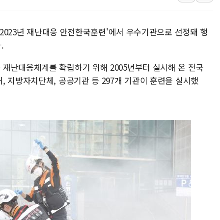
주한미군 "오산기지 누출, 백린 아닌 
구미 폐염산처리업체서 불 2시간30여
 '2023년 재난대응 안전한국훈련'에서 우수기관으로 선정돼 행
해군과 함께하는 '불금전파, 송정' 시
.
강원도 폭염특보 11일째…온열질환·가
재난대응체계를 확립하기 위해 2005년부터 실시해 온 전국
[코인 시황] 비트코인, ETF 자금 
 지방자치단체, 공공기관 등 297개 기관이 훈련을 실시했
[르포] 39도 폭염 속 잠실 개표소 시위
강원·전라권 폭염중대경보 확대…온열질
빚투·레버리지 줄었지만, 반도체 두 종
[2보] 북한, 원산서 동해상 단거리 