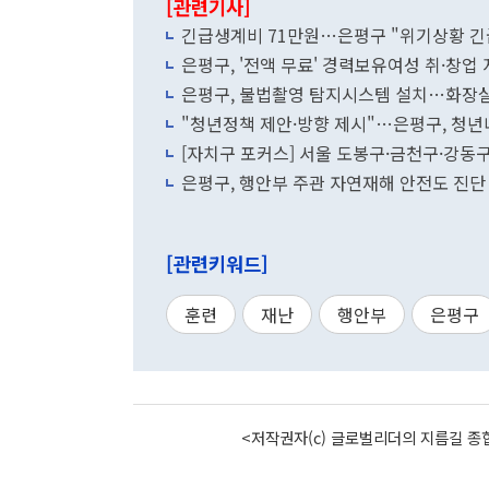
[관련기사]
긴급생계비 71만원…은평구 "위기상황 
은평구, '전액 무료' 경력보유여성 취·창업
은평구, 불법촬영 탐지시스템 설치…화장실
"청년정책 제안·방향 제시"…은평구, 청
[자치구 포커스] 서울 도봉구·금천구·강동구·
은평구, 행안부 주관 자연재해 안전도 진단 
[관련키워드]
훈련
재난
행안부
은평구
<저작권자(c) 글로벌리더의 지름길 종합