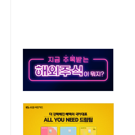
무해한 표면 부식 물질"
분만에 진화...외국인 노동자 숨져
즌2
축 피해 최소화 '총력 대응'
유입에도 박스권…美 암호화폐 법안 처리 여부도 변수
 '62일째'..."대부분 여기서 상주"
환자 2665명·사망 23명
목에 코스피 '휘청'
탄도미사일 발사