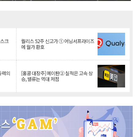
Mute
리스크
퀄리스 52주 신고가 ① 어닝서프라이즈
에 월가 환호
 동력의
[홍콩 대장주] 메이퇀② 실적은 고속 상
승, 밸류는 역대 저점