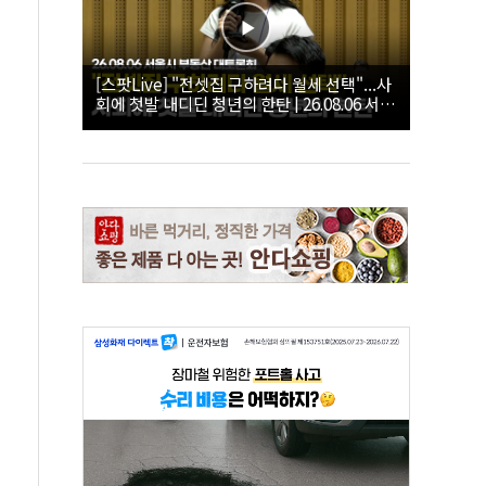
[스팟Live] "전셋집 구하려다 월세 선택"...사
회에 첫발 내디딘 청년의 한탄 | 26.08.06 서울
시 부동산 대토론회