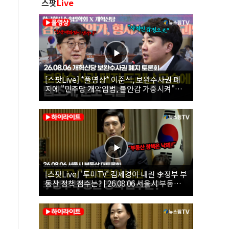
스팟
Live
[스팟Live] *풀영상* 이준석, 보완수사권 폐
지에 "민주당 개악입법, 불안감 가중시켜"｜
26.08.06 개혁신당 보완수사권 폐지 토론회
[스팟Live] '투미TV' 김제경이 내린 李정부 부
동산 정책 점수는? | 26.08.06 서울시 부동산
대토론회