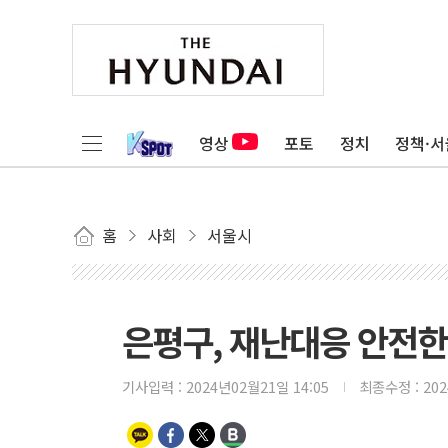
영상
포토
정치
정책·서
홈
사회
서울시
은평구, 재난대응 안전
기사입력 :
2024년02월21일 14:05
최종수정 :
20