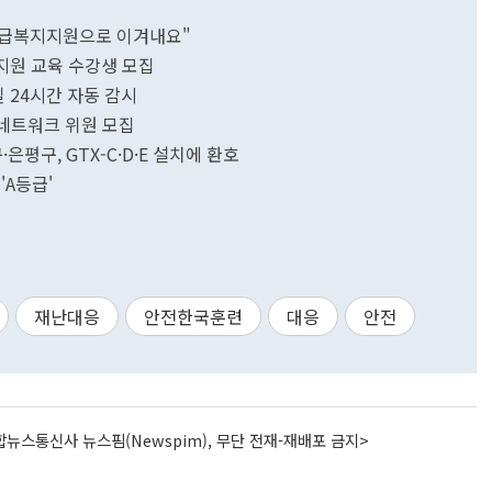
긴급복지지원으로 이겨내요"
 지원 교육 수강생 모집
 24시간 자동 감시
년네트워크 위원 모집
은평구, GTX-C·D·E 설치에 환호
'A등급'
재난대응
안전한국훈련
대응
안전
뉴스통신사 뉴스핌(Newspim), 무단 전재-재배포 금지>