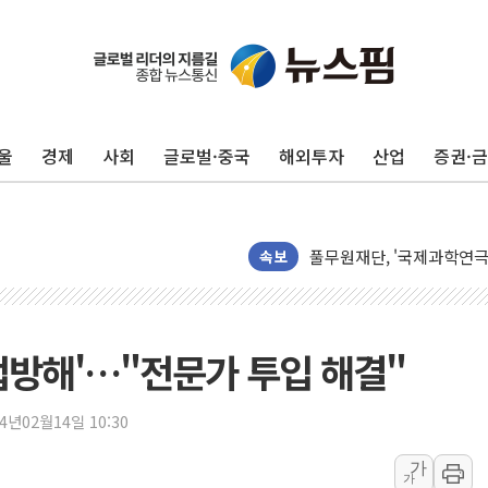
울
경제
사회
글로벌·중국
해외투자
산업
증권·
'호우·산사태 주의보' 울진 
여야, 황희 '버스 하우스' 
풀무원재단, '국제과학연극제
속보
현대그린푸드 '텍사스로드하
與 "세제개편안 8월 말 당
경인고속도로서 차량 4대 연
업방해'…"전문가 투입 해결"
"AI가 먼저 알아채고 고친
삼성전자, 美국립연구소와 
24년02월14일 10:30
[인사] 국무조정실·국무
가
롯데백화점, 앰배서더 2기
가