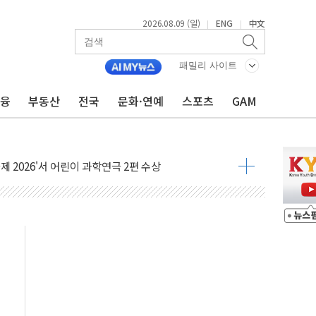
2026.08.09 (일)
ENG
中文
|
|
패밀리 사이트
금융
부동산
전국
문화·연예
스포츠
GAM
시간당 30mm 강한 비...호우 피해 없어
공방…野 "청년 우롱 기괴" vs 與 "송구한 해프닝"
 2026'서 어린이 과학연극 2편 수상
우스' 잠실점, 직장인 핫플레이스로 부상
정 조율 완료…초고가·비거주 1주택 등 여론 수렴"
쇄 추돌…7세 남아 등 4명 부상
다"…LG유플러스, AI 홈네트워크 구현 첫발
영하 30도 극저온 난방기술 개발한다
총리비서실
 모집…지역 크리에이터 확대