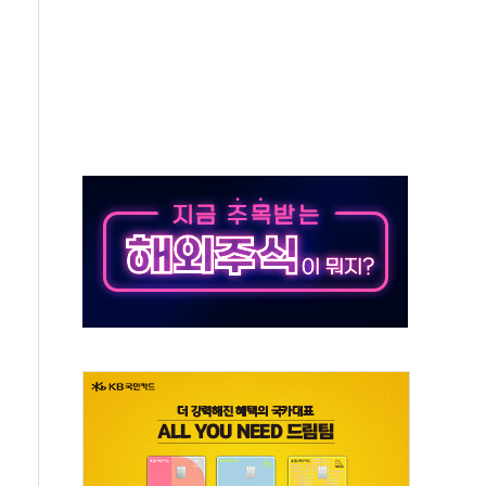
 이상무"…김회천 사장, 원전 현장점검
독 강화' 2개 법 대표 발의
 페널티 만든 건 이 정권…신생아 특례 대출까지 줄여"
의에 "수용할 수 없다" 반박
 결혼까지 정쟁 소재 삼아…청년 삶 가로막는 걸림돌"
 사망자 2명…올해 하루 환자 최다
사)씨 모친상
난간 붕괴…인명피해 없어
주역 찾는다...중기부, 장관 표창 후보자 모집
 신종 보이스피싱 기승…금감원 소비자경보