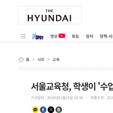
영상
포토
정치
정책·서
홈
사회
교육
서울교육청, 학생이 '수
기사입력 :
2024년02월14일 10:30
최종수정 :
20