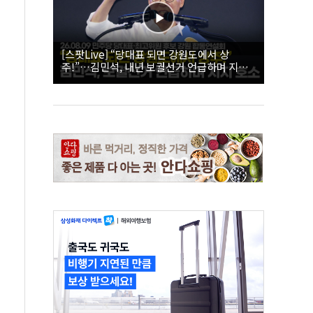
[스팟Live] “당대표 되면 강원도에서 상
주!”…김민석, 내년 보궐선거 언급하며 지지
호소 | 26.08.09 더불어민주당 당대표·최고위
원 후보 강원 합동연설회