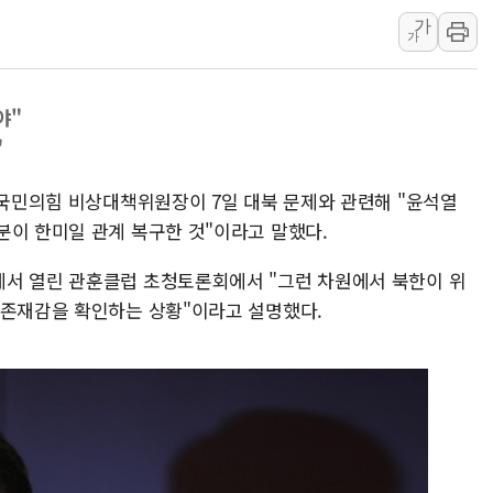
이란와이어 "이란 최고지도자 위독…곧 사망
가
가
남동발전, 해남군에 국내 최대 규모 400MW 
[인도증시] 중동 불안 속 유가 상승에 소폭 하락
황희 '폐버스 청년주택' SNS 글 역풍에 "정
야"
폭염 누그러지고 가뭄 숙지나...경북동해안권 8
"
사우디·튀르키예·파키스탄, '공동방위협정' 
 국민의힘 비상대책위원장이 7일 대북 문제와 관련해 "윤석열
신길동 신축도 3.3㎡당 7250만원…써밋 클라
분이 한미일 관계 복구한 것"이라고 말했다.
용산공원·그린벨트로 또 충돌…반복되는 국토부
에서 열린 관훈클럽 초청토론회에서 "그런 차원에서 북한이 위
 존재감을 확인하는 상황"이라고 설명했다.