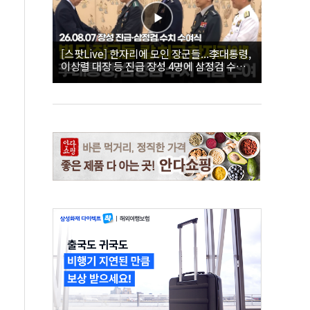
[스팟Live] 한자리에 모인 장군들...李대통령,
이상렬 대장 등 진급 장성 4명에 삼정검 수치
직접 수여｜26.08.07 장성 진급·삼정검 수치
수여식