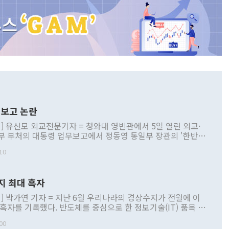
보고 논란
] 유신모 외교전문기자 = 청와대 영빈관에서 5일 열린 외교·
부 부처의 대통령 업무보고에서 정동영 통일부 장관의 '한반도
 구상'과 업무보고 발언이 논란을 빚고 있다. 이날 정 장관의
10
정부 내 조율을 거치지 않은 사안을 정책으로 추진하겠다고 공
는가 하면 사실 관계에 맞지 않은 설명도 있었다. 이재명 대통
로 신중을 기해 달라고 경고했고, 조현 외교부 장관은 '이상
지 최대 흑자
 근거한 비현실적 구상'이라는 비판을 내놨다. 그동안 정 장
책 관련 발언이 물의를 빚은 적은 여러 번 있지만 대통령과 유
] 박가연 기자 = 지난 6월 우리나라의 경상수지가 전월에 이
이 공개적으로 부정적 입장을 표명한 것은 이례적이다. 정 장
 흑자를 기록했다. 반도체를 중심으로 한 정보기술(IT) 품목 수
대북 접근법과 월권을 제어해야 한다는 목소리도 높아지고 있
간 상품수출이 처음으로 1000억달러를 넘어선 영향이다. [자
00
 따르