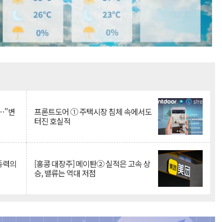
Mute
…"변
프론트도어 ① 주택시장 침체 속에서도
터진 호실적
 동력의
[홍콩 대장주] 메이퇀② 실적은 고속 상
승, 밸류는 역대 저점