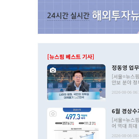
[뉴스핌 베스트 기사]
정동영 업무
[서울=뉴스핌
안보 분야 정
평화공존 발전
2026-08-06 06:
발언 중에는 
언한 것이 있
령은 공개적으
6월 경상수
주의적 희망에
관의 대북 정
[서울=뉴스핌
관 부처 장관
어 역대 최대
관의 무리한 
출 호조로 월
다. [정동영 통일부 장관이 지난달 23일 오후 서울 종로구 정부서울청사에
2026-08-06 08:
료=한국은행] 한국은행이 6일 발표한 '2026년 6월 국제수지(잠정)'에