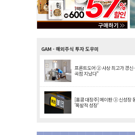
GAM
- 해외주식 투자 도우미
프론트도어 ② 사상 최고가 경신
곡점 지났다"
[홍콩 대장주] 메이퇀 ③ 신성장
'폭발적 성장'