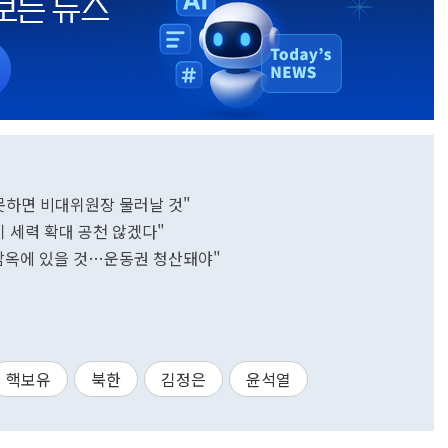
못하면 비대위원장 물러날 것"
기 세력 확대 공천 않겠다"
 감옥에 있을 것…운동권 청산돼야"
핵보유
북한
김정은
윤석열