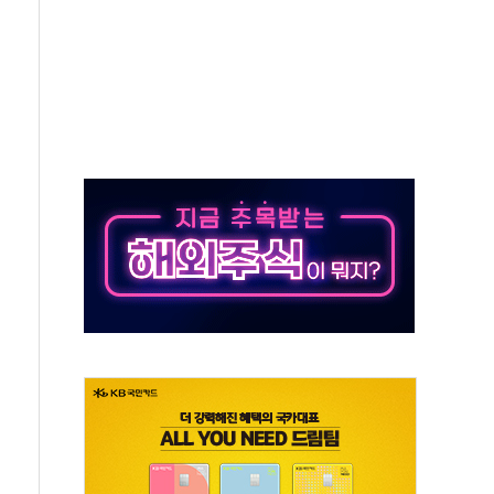
해도 놀랍지 않아"
태양광 착공…여의도 1.6배 규모
...금융주 낙폭 커
부정책 아냐" 해명
~9일 최대 100mm 호우
체결… 수니파 국가들의 새 안보 협력 구도
비온 59㎡ 18억원대
-서울시 '정책 엇박자'