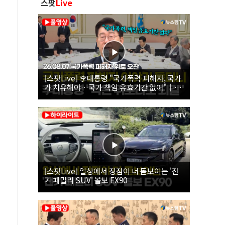
스팟
Live
[스팟Live] 李대통령 "국가폭력 피해자, 국가
가 치유해야…국가 책임 유효기간 없어"｜
26.08.07 국가폭력 피해자 위로 오찬
[스팟Live] 일상에서 장점이 더 돋보이는 '전
기 패밀리 SUV' 볼보 EX90