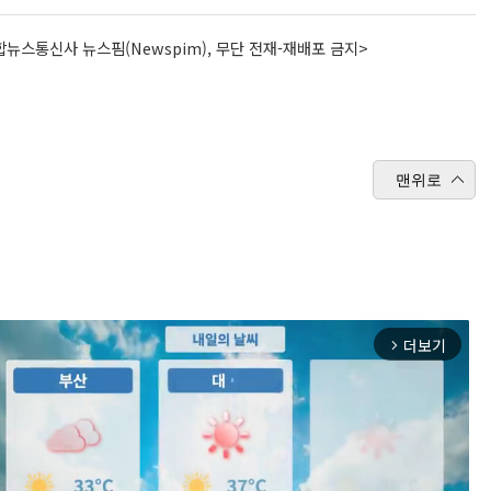
뉴스통신사 뉴스핌(Newspim), 무단 전재-재배포 금지>
맨위로
더보기
arrow_forward_ios