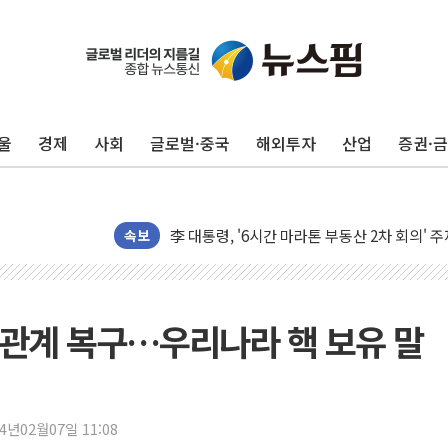
[AI MY 뉴스] 뉴욕 반도체주 프리뷰...美 고
뉴욕증시 프리뷰, 美 고용 쇼크에 금리 인상 
울
경제
사회
글로벌·중국
해외투자
산업
증권·
[종합] 美 7월 고용 2만3000명 감소 '쇼크'
[사진] 이슬람 수니파 3개국, 공동방위협정 
뉴욕증시 개장 전 특징주...아틀라시안·클
속보
보훈부, 미 DPAA와 MOU… "6·25 미군 실
트럼프 "금리 내려야"…파월 때와 달리 워시엔
특정 정치인 측근 포항시 정책특보 내정설...포
 관계 복구…우리나라 핵 보유 말
李 "해남 태양광, 대한민국 다음 100년 밑거
李 대통령, '6시간 마라톤 부동산 2차 회의'
트럼프, 中 겨냥 폴리실리콘 관세 15% 부과
24년02월07일 11:08
[사진] 빈살만과 에르도안의 만남