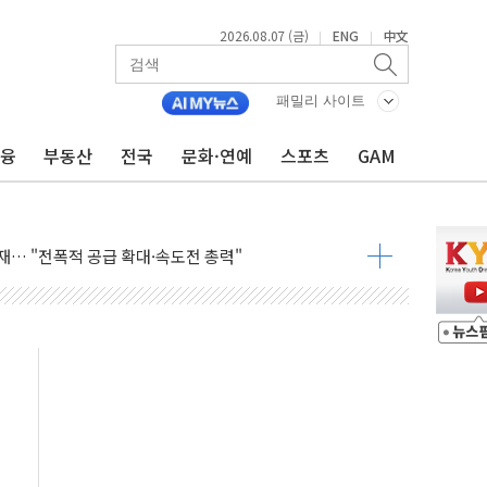
2026.08.07 (금)
ENG
中文
|
|
패밀리 사이트
용 쇼크에 반도체주 '활짝'
우려 후퇴…나스닥 선물 1%대 상승
금융
부동산
전국
문화·연예
스포츠
GAM
…9월 금리 인상 기대 후퇴
체결
라우드플레어·태양광주↑ VS 트레이드데스크·웬디스↓
종자 7359명 끝까지 찾겠다"
 톤 낮춰
항시 '시끌'
름…수도권 집중 완화 전환점"
 주재… "전폭적 공급 확대·속도전 총력"
…美 태양광주 급등