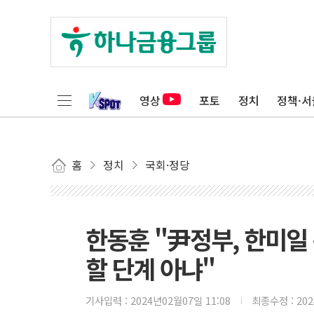
영상
포토
정치
정책·서
홈
정치
국회·정당
한동훈 "尹정부, 한미일
할 단계 아냐"
기사입력 :
2024년02월07일 11:08
최종수정 :
20