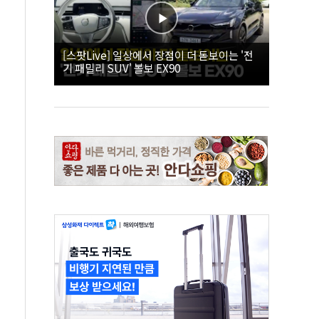
[스팟Live] 일상에서 장점이 더 돋보이는 '전
기 패밀리 SUV' 볼보 EX90