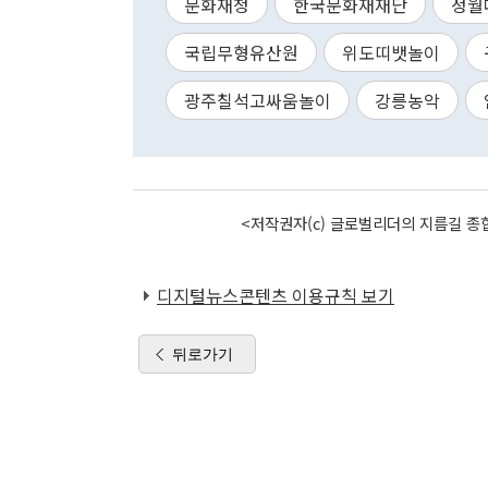
문화재청
한국문화재재단
정월
국립무형유산원
위도띠뱃놀이
광주칠석고싸움놀이
강릉농악
<저작권자(c) 글로벌리더의 지름길 종합
디지털뉴스콘텐츠 이용규칙 보기
뒤로가기