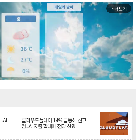
더보기
arrow_forward_ios
Mute
.AI
클라우드플레어 14% 급등해 신고
점...AI 지출 확대에 전망 상향