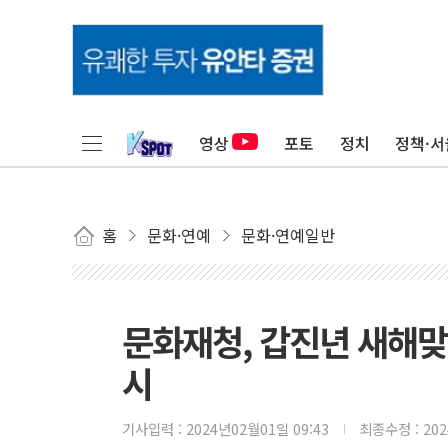
영상
포토
정치
정책·서
홈
문화·연예
문화·연예일반
문화재청, 갑진년 새해맞
시
기사입력 :
2024년02월01일 09:43
최종수정 :
20