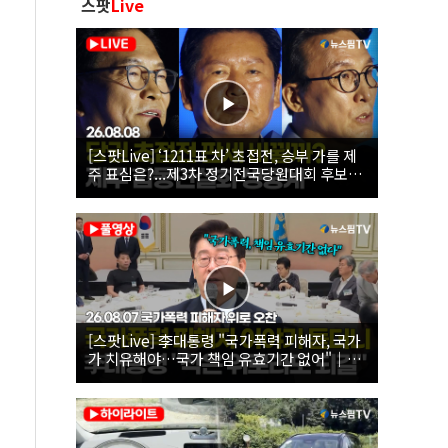
스팟
Live
[스팟Live] ‘1211표 차’ 초접전, 승부 가를 제
주 표심은?...제3차 정기전국당원대회 후보자
제주 합동연설회 생중계 | 26.08.08
[스팟Live] 李대통령 "국가폭력 피해자, 국가
가 치유해야…국가 책임 유효기간 없어"｜
26.08.07 국가폭력 피해자 위로 오찬