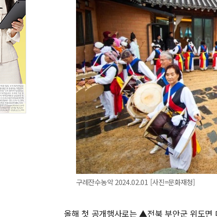
구례잔수농악 2024.02.01 [사진=문화재청]
올해 첫 공개행사로는 ▲전북 부안군 위도면 