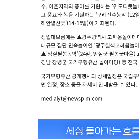
수, 어촌지역의 풍어를 기원하는 '위도띠뱃놀이
고 풍요와 복을 기원하는 '구례잔수농악'(12
해안별신굿'(14~15일)이 개최된다.
정월대보름에는 ▲광주광역시 고싸움놀이테마
대규모 집단 민속놀이인 '광주칠석고싸움놀이'(
▲'임실필봉농악'(24일, 임실군 필봉굿마을) ▲
경남 창녕군 국가무형유산 놀이마당) 등 전국
국가무형유산 공개행사의 상세일정은 국립무
면 일정, 장소 등을 자세히 안내받을 수 있다.
medialyt@newspim.com