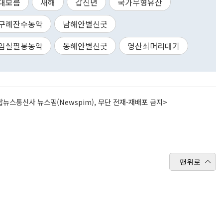
대보름
새해
갑진년
국가무형유산
구례잔수농악
남해안별신굿
임실필봉농악
동해안별신굿
영산쇠머리대기
뉴스통신사 뉴스핌(Newspim), 무단 전재-재배포 금지>
맨위로