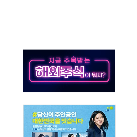
지대' 우려
타진
청래 '격차 확대'
최고치
 요구
낮아지며 상승… STOXX 600 지수는 나흘 연속 최고치
세
엘·이란 위협에 맞설 자체 억지력 강화