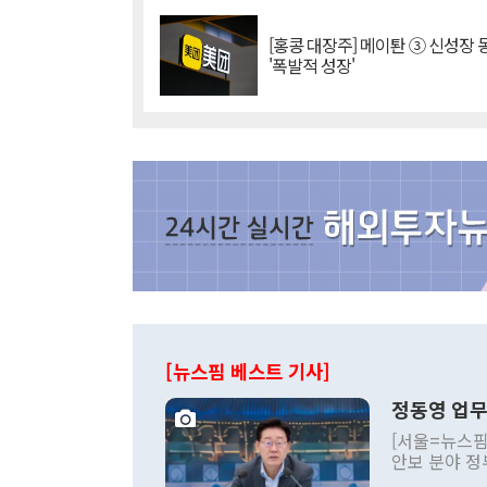
[홍콩 대장주] 메이퇀 ③ 신성장
'폭발적 성장'
[뉴스핌 베스트 기사]
정동영 업무
[서울=뉴스핌
안보 분야 정
평화공존 발전