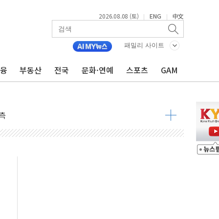
2026.08.08 (토)
ENG
中文
|
|
패밀리 사이트
금융
부동산
전국
문화·연예
스포츠
GAM
 구조
관측
 발효
8도 넘으면 중단
해소될 듯
것"