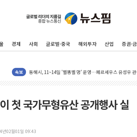
울
경제
사회
글로벌·중국
해외투자
산업
증권·
中 전방위 아파트 부양, 수도 베이징도 부동산 규제 철폐
인제 용대리 계곡서 수위 상승으로 피서객 7명 고립…전원
동해시, 11~14일 '별똥별 멍' 운영…페르세우스 유성우 
강원 중·남부 동해안 시간당 50mm 이상 폭우…호우경보
속보
청양 밭에서 일하던 90대 숨져…온열질환 여부 조사
폭염에 車 운전면허 기능시험 오전 집중 편성…체감온도 3
李대통령, 'ISA·주가누르기 방지법' 전면 재검토 지시
이 첫 국가무형유산 공개행사 실
'호우 특보' 경북 울진 시간당 20~30mm 강한 비...가뭄 
주말 무더위·열대야 지속…내륙 곳곳 소나기
오세훈 "용산공원 주택 검토, 민주당 스스로 원칙 뒤집는 
24년02월01일 09:43
충북 주말 무더위 지속…청주·진천 35도, 곳곳 소나기