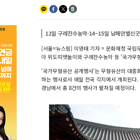
12일 구례잔수농악·14~15일 남해안별신굿
[서울=뉴스핌] 이영태 기자 = 문화재청 국
아 위도띠뱃놀이와 구례잔수농악 등 '국가무형
'국가무형유산 공개행사'는 무형유산의 대중화
하는 행사로서 매월 전국 각지에서 개최된다. 설
경남에서 총 8건의 행사가 펼쳐질 예정이다.