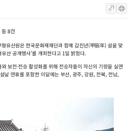
가
10월 보완수사권 폐지·공소청 출범…피해자들 '범죄 사각
가
한상협, 업계 개인정보 보안 새판 짠다…'자율규제단체' 
민주당, 오늘 제주·인천 경선 발표...김민석 '재역전' vs 정
 등 8건
뉴욕증시, 고용 쇼크에 금리 인상 우려 후퇴…S&P500 
트럼프, 쿡 연준 이사 해임 재추진…"26일까지 의혹 소명"
립무형유산원은 한국문화재재단과 함께 갑진년(甲辰年) 설을 맞
유럽증시, 美 고용 예상 밖 부진에 연준 금리 인상 가능성 
유산 공개행사'를 개최한다고 1일 밝혔다.
미 연준 매파 기세 꺾이나…고용 감소에 9월 동결 전망 우
와 보전·전승 활성화를 위해 전승자들이 자신의 기량을 실연
[종합] 이슬람 수니파 3국, '공동방위협정' 체결… 이스라
날 연휴를 포함한 이달에는 부산, 광주, 강원, 전북, 전남,
트럼프, 백신·자폐증 행정명령 검토…"이르면 다음 주"