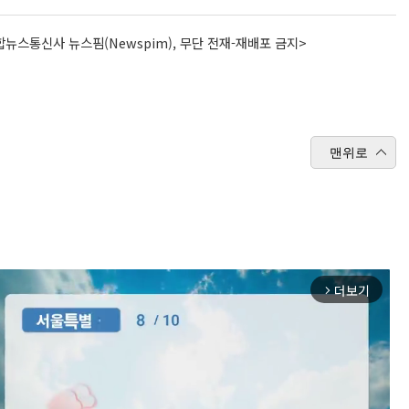
뉴스통신사 뉴스핌(Newspim), 무단 전재-재배포 금지>
맨위로
더보기
arrow_forward_ios