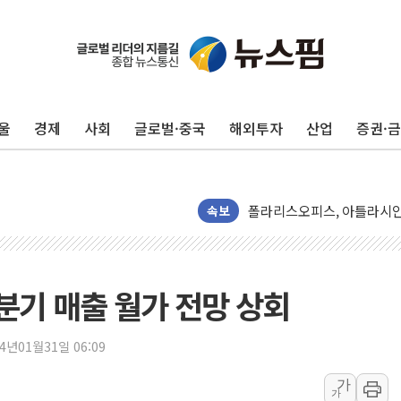
씨티케이, 올 2분기 영업익
킵스파마, 경구 약물전달 플
李대통령 '최측근' 김상호 
울
경제
사회
글로벌·중국
해외투자
산업
증권·
유니슨, 제주 어름비풍력발전
이렘, 신재생에너지 기업 '
폴라리스오피스, 아틀라시안 
은행권, 집단대출 열어도 주
속보
비츠로시스 "비츠로일렉, 인
양희전 삼척시의원 "관광객
우리기술, 한수원과 원전 V
분기 매출 월가 전망 상회
삼척시의회, 1회 추경·조례
부동산 세제개편 입법의견 2
24년01월31일 06:09
'협치는 어디로'...대전 대덕
가
가
에이치시티, 허봉재·권용택