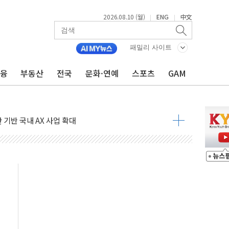
2026.08.10 (월)
ENG
中文
|
|
 4억7000만원…흑자전환 성공
랫폼 '오랄로이드' PCT 국제특허 출원 완료
패밀리 사이트
춘추관장 사의…청와대 인사 개편 주목
금융
부동산
전국
문화·연예
스포츠
GAM
소와 20년 O&M 계약
원픽이앤씨' 인수
기반 국내 AX 사업 확대
담대는 '잠금'…자체 제한 장기화
니 위성통신사에 연 30억원 공급 계약"
 수보다 체류시간…생활인구 확대해야"
MI 협약…제어계측 부품 장기 공급
안 12건 의결…강원랜드 인재개발원 부지 재검토 촉구
900건 육박…"실거주 예외 넓혀달라"
구의회, 의장단 구성 '또' 무산
 공동대표 체제 공식 출범