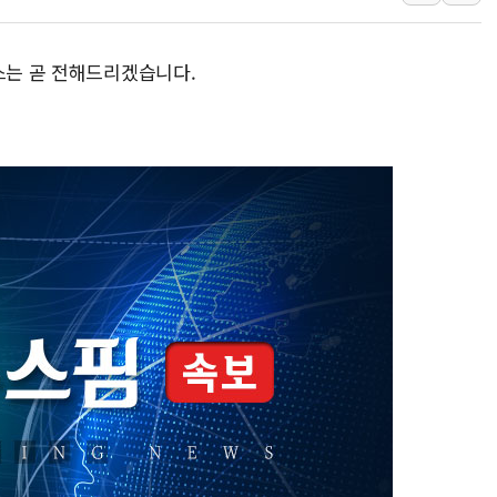
쿨링생리대 브랜드 '쏘피 쿨
메가커피, NCT WISH 팬
스는 곧 전해드리겠습니다.
쿠팡, 로켓직구 신규 브랜드 
종근당, '벤포벨에스' 신규
S-OIL, 창립 50주년 기념
현대차, '힐스테이트 더웨