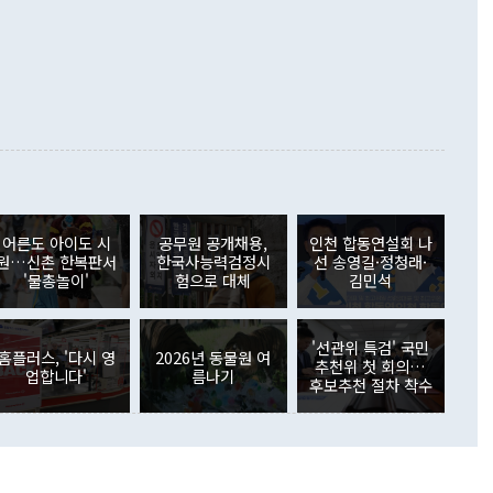
 미국에서 사전예약 첫 12일을 기준으로 역대 Z 시리즈 가운데
i@newspim.com 국방부는 윤석열 정부의 대통령실
약 판매량을 기록할 것으로 예상된다. 삼성전자가 공개한 미국
따라 2022년 합동참모본부 청사로 옮긴 뒤 약 4년 만에 옛 청
향을 보면 갤럭시 Z폴드8과 폴드8 울트라의 합산 사전예약은
를 밟고 있다. 지난달 21일부터 부서별 이전 작업을 시작했으
리즈 최고 기록보다 30% 증가했다. 특히 일반형 폴드8이 이동
서와 출입기자실 등을 순차적으로 옮긴 뒤 장관실 이전을 끝으
통업체 전체 사전예약의 절반 가까이를 차지하며 흥행을 이끌
일쯤 작업을 마칠 계획이다. 국방부와 합참이 한 청사를 함께 쓰
플립 사용자들이 폴드로 이동하는 흐름도 뚜렷했다. 전작 출시
된다. gomsi@newspim.com
 갤럭시 Z플립을 사용하다 폴드8 또는 폴드8 울트라를 사전
 3배 이상 늘었다. 기존 폴드 사용자뿐 아니라 다른 폼팩터의
용자까지 폴드8으로 유입되고 있는 셈이다. 유럽에서도 전작을
 냈다. 출시 첫 11일간 Z8 시리즈 사전예약은 Z7 시리즈보다
증가했고, 삼성전자가 세운 사전예약 목표도 정식 출시 전에 넘
형 폴드8이 전체 예약의 약 40%를 차지했다. 국내에서는 역대
어른도 아이도 시
공무원 공개채용,
인천 합동연설회 나
새로 썼다. 폴드8 울트라와 폴드8, 플립8은 7일간 진행된 사전
원…신촌 한복판서
한국사능력검정시
선 송영길·정청래·
144만대가 예약됐다. 전작 폴드7·플립7 시리즈의 104만대보
'물총놀이'
험으로 대체
김민석
 증가한 규모로 역대 갤럭시 스마트폰 사전예약 가운데 가장 많
 폴드8이 약 70%를 차지하며 전체 흥행을 주도했다. 갤럭시
시 이후 분기별 예상 출하량 추이 [사진=카운터포인트리서치]
'선관위 특검' 국민
홈플러스, '다시 영
2026년 동물원 여
 동남아시아에서도 폴드8을 중심으로 초기 수요가 몰리고 있
추천위 첫 회의…
업합니다'
름나기
는 삼성전자 공식 온라인스토어에서 폴드8 256GB 모델의 상
후보추천 절차 착수
품절됐다. NTT도코모·au·소프트뱅크·라쿠텐모바일 등 일본
사가 모두 삼성 폴드 모델을 판매하는 등 유통 기반도 확대됐
는 폴드8이 티몰과 징둥닷컴에서 삼성전자 스마트폰 가운데
위에 올랐다. 말레이시아와 인도네시아, 베트남 등 동남아에서
중심으로 초기 수요가 나타나고 있으며 일부 지역에서는 배송