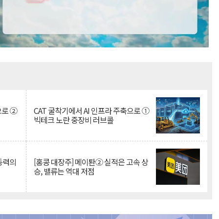
Mute
으로 ②
CAT 굴착기에서 AI 인프라 주축으로 ①
빅테크 노란 중장비 러브콜
 동력의
[홍콩 대장주] 메이퇀② 실적은 고속 상
승, 밸류는 역대 저점