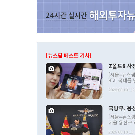
[뉴스핌 베스트 기사]
Z폴드8 사
[서울=뉴스핌
8'이 국내를
했다. 미국에
2026-08-10 11:
였고, 국내에
이번 흥행에서
고 있다는 것
국방부, 용
폴드8이 기존
어들이고 있다
[서울=뉴스핌
대되면서 폴더
서울 용산구 
Z폴드8 시리즈 [사진 = 뉴스
나 국방부 대
만대 '신기록
2026-08-10 11:
후 첫 정례브