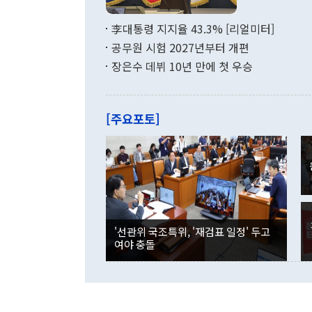
Z8 시리즈는
2026.08.10 goms
가장 많은 예
용산 이전에 
李대통령 지지율 43.3% [리얼미터]
시장 판매 동
사 복귀 절차
기존 폴드 시
공무원 시험 2027년부터 개편
며, 주요 부
통신사와 유
로 오는 14
장은수 데뷔 10년 만에 첫 우승
었다. 기존 
던 체제도 종료
당시와 비교해
예약한 고객은
스마트폰 이
[주요포토]
웃도는 성적을
20% 이상 
어섰다. 일반
최대 기록을 
예약에서 총 
다 약 39%
다. 이 가운데
Z 시리즈 출
일본과 중국,
'선관위 국조특위, '재검표 일정' 두고
다. 일본에서
여야 충돌
당수 색상이 
4대 이동통신
다. 중국에서
판매 순위 1
도 폴드8을 