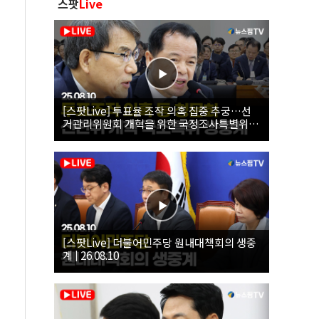
스팟
Live
[스팟Live] 투표율 조작 의혹 집중 추궁…선
거관리위원회 개혁을 위한 국정조사특별위원
회 | 26.08.10
[스팟Live] 더불어민주당 원내대책회의 생중
계 | 26.08.10