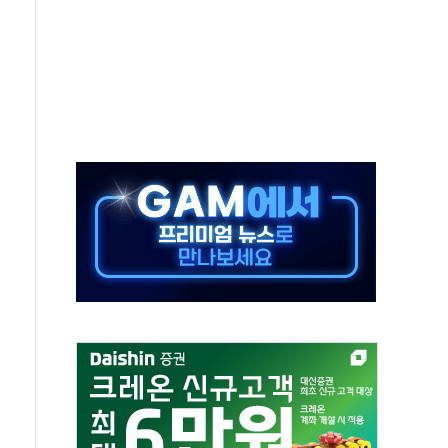
링프레쉬', 올리브영 판매 1위 등극
사인회 개최와 함께 F.M.W 캠페인 마무리
600여개 확대
 광고 전개…모델에 배우 허성태 발탁
 감동의 마라톤 개최
이브시티'에서 주차로봇 검증한다