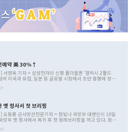
전예약 美 30%↑
] 서영욱 기자 = 삼성전자의 신형 폴더블폰 '갤럭시 Z폴드
 넘어 미국과 유럽, 일본 등 글로벌 시장에서 초반 흥행에 성공
서는 역대 폴드 시리즈 가운데 가장 빠른 사전예약 흐름을 보
07
서는 갤럭시 스마트폰 사상 최대 사전예약 기록을 새로 썼다.
 눈에 띄는 점은 단순한 판매량 증가를 넘어 구매층이 달라지
이다. 짧고 넓어진 '여권형' 디자인과 개선된 휴대성을 앞세운
산 옛 청사서 첫 브리핑
 폴더블 마니아뿐 아니라 일반 바형 스마트폰 사용자까지 끌
. 중장년 남성 중심이던 소비자층도 10~30대와 여성으로 확
] 오동룡 군사방산전문기자 = 정빛나 국방부 대변인이 10일
블폰 대중화 가능성에 대한 기대감도 커지고 있다. 갤럭시
국방부 옛 청사에서 복귀 후 첫 정례브리핑을 하고 있다. 정빛
핌DB] ◆ 美 30%·유럽 20%↑…한국선 144
변인이 10일 서울 용산구 국방부 옛 청사 브리핑룸에서 복귀
' 10일 시장조사업체 카운터포인트리서치 등에 따르면 갤럭시
30
리핑을 하고 있다. [사진=오동룡 군사방산전문기자]