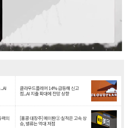
Mute
.AI
클라우드플레어 14% 급등해 신고
점...AI 지출 확대에 전망 상향
 동력의
[홍콩 대장주] 메이퇀② 실적은 고속 상
승, 밸류는 역대 저점