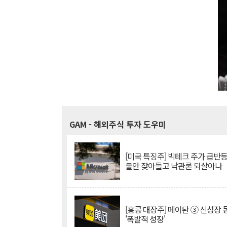
GAM
- 해외주식 투자 도우미
[미국 특징주] 빅테크 주가 급반등..
불안 잦아들고 낙관론 되살아나
[홍콩 대장주] 메이퇀 ③ 신성장
'폭발적 성장'