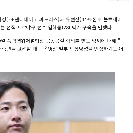
인천 선재도 갯벌서 해루질 중
인천서 말다툼 중 어머니 흉기
하성(29·샌디에이고 파드리스)과 류현진(37·토론토 블루제이
'화합' 꺼낸 김민석에 '뻔뻔
는 전직 프로야구 선수 임혜동(28) 씨가 구속을 면했다.
李대통령, ISA 개편 재검토 
일 폭력행위처벌법상 공동공갈 혐의를 받는 임씨에 대해 "
동해중부 전 해상 풍랑주의보…
사 측면을 고려할 때 구속영장 발부의 상당성을 인정하기는 어
연일 폭염에 온열질환 사망 