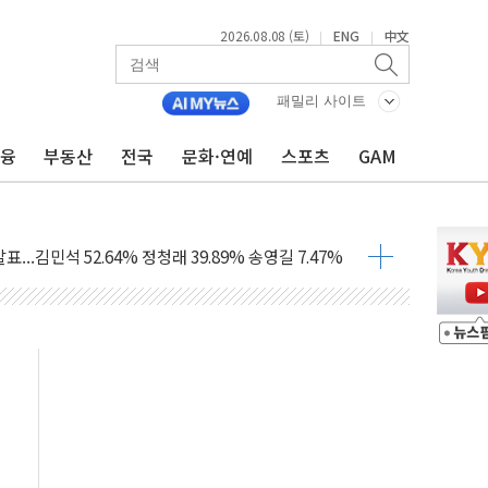
2026.08.08 (토)
ENG
中文
|
|
·정청래·김민석 당대표 후보
 정청래에 승리...47.75% vs 42.08%
패밀리 사이트
금융
부동산
전국
문화·연예
스포츠
GAM
과 발표...김민석 47.75% 정청래 42.08%
표...김민석 45.09% 정청래 43.27% 송영길 11.63%
표...김민석 52.64% 정청래 39.89% 송영길 7.47%
0~8.14)
…공습 한계·탄약 부족 현실화
50㎜ 폭우…강원 동해안 강한 비 이어져
 환경미화원 수거차에 치여 사망
동…60대 남성 2명 숨져
보는 일 없게"…'결혼 페널티' 22개 과제 손본다
터보트 전복…1명 사망·1명 실종
의 날 참석..."국제적 시민 연대로 목소리 내야"