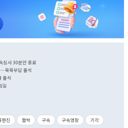
구속심사 30분만 종료
심사…묵묵부답 출석
사 출석
갈림길
류현진
협박
구속
구속영장
기각