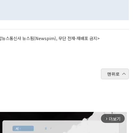
뉴스통신사 뉴스핌(Newspim), 무단 전재-재배포 금지>
맨위로
더보기
arrow_forward_ios