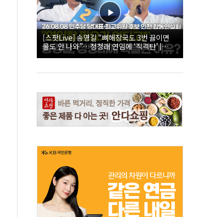
[스팟Live] 송영길 “뼈해장국도 3번 끓이면
물도 안 나와”…정청래 연임에 ‘직격탄’ |
26.08.08 더불어민주당 당대표·최고위원 후
보 인천 합동연설회