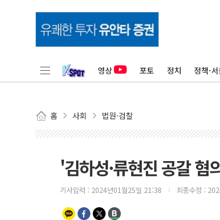
영상
포토
정치
정책·서
홈
사회
법원·검찰
'김하성·류현진 공갈 혐
기사입력 :
2024년01월25일 21:38
최종수정 :
20