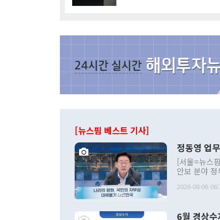
[뉴스핌 베스트 기사]
정동영 업무
[서울=뉴스핌
안보 분야 정
평화공존 발전
2026-08-06 06:
발언 중에는 
언한 것이 있
령은 공개적으
6월 경상수
주의적 희망에