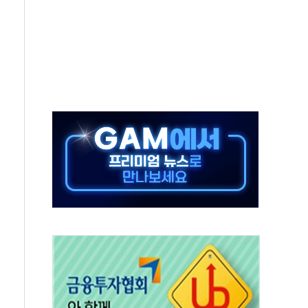
 실종 60대 나흘만에 숨진 채 발견
 살해 10대 아들 체포
' 받아친 정청래…제주 연설서 신경전 고조
지시…與 "적극 환영"·野 "졸속 국정"
10일까지 최대 3.5m 높은 물결
23명…정부, 비상대응기구 가동