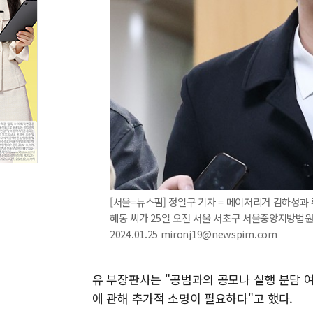
[서울=뉴스핌] 정일구 기자 = 메이저리거 김하성과
혜동 씨가 25일 오전 서울 서초구 서울중앙지방법원
2024.01.25 mironj19@newspim.com
유 부장판사는 "공범과의 공모나 실행 분담 여
에 관해 추가적 소명이 필요하다"고 했다.