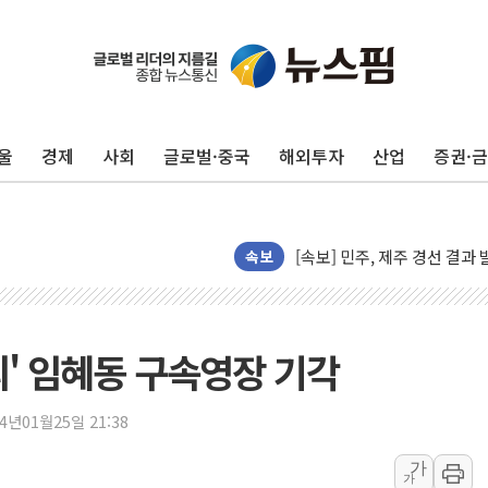
인천 합동연설회 나선 송영길
김민석, 2주차 제주·인천 경선서
인사하는 김민석 당대표 후보
울
경제
사회
글로벌·중국
해외투자
산업
증권·
[속보] 민주, 제주·인천 경선 결
[속보] 민주, 인천 경선 결과 발
[속보] 민주, 제주 경선 결과 발
이번주 국내 주요 금융일정(8.1
속보
美, 이란전 출구전략 만지작
강릉·동해·삼척 시간당 최대 
폐기물 수거하다 참변…60대
의' 임혜동 구속영장 기각
서울 중랑구 주택가서 흉기 난
李대통령 "결혼 때문에 손해 
24년01월25일 21:38
여수 오동도 인근 해상서 모
가
가
추미애, '위안부' 피해자 기림