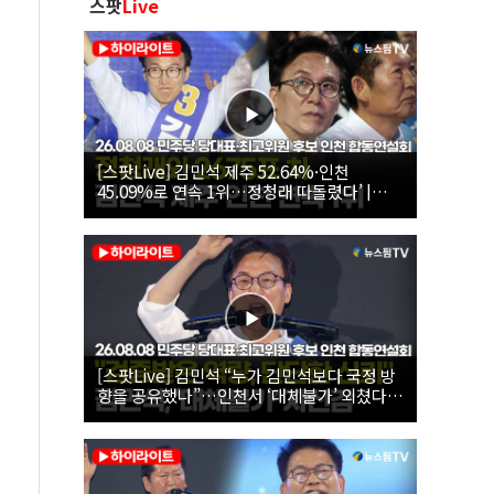
스팟
Live
[스팟Live] 김민석 제주 52.64%·인천
45.09%로 연속 1위…정청래 따돌렸다’ |
26.08.08 더불어민주당 당대표·최고위원 후
보 인천 합동연설회
[스팟Live] 김민석 “누가 김민석보다 국정 방
향을 공유했나”…인천서 ‘대체불가’ 외쳤다 |
26.08.08 더불어민주당 당대표·최고위원 후
보 인천 합동연설회