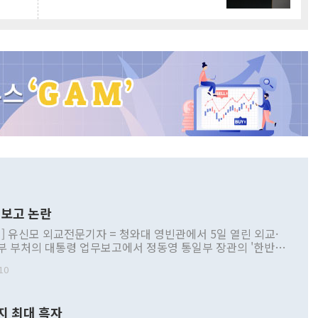
보고 논란
] 유신모 외교전문기자 = 청와대 영빈관에서 5일 열린 외교·
부 부처의 대통령 업무보고에서 정동영 통일부 장관의 '한반도
 구상'과 업무보고 발언이 논란을 빚고 있다. 이날 정 장관의
10
정부 내 조율을 거치지 않은 사안을 정책으로 추진하겠다고 공
는가 하면 사실 관계에 맞지 않은 설명도 있었다. 이재명 대통
로 신중을 기해 달라고 경고했고, 조현 외교부 장관은 '이상
지 최대 흑자
 근거한 비현실적 구상'이라는 비판을 내놨다. 그동안 정 장