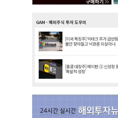
GAM
- 해외주식 투자 도우미
[미국 특징주] 빅테크 주가 급반등..
불안 잦아들고 낙관론 되살아나
[홍콩 대장주] 메이퇀 ③ 신성장
'폭발적 성장'