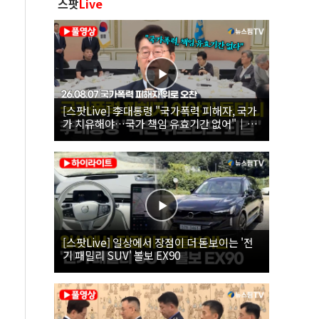
스팟
Live
[스팟Live] 李대통령 "국가폭력 피해자, 국가
가 치유해야…국가 책임 유효기간 없어"｜
26.08.07 국가폭력 피해자 위로 오찬
[스팟Live] 일상에서 장점이 더 돋보이는 '전
기 패밀리 SUV' 볼보 EX90