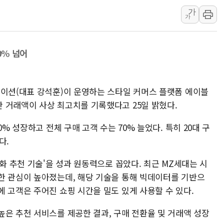
가
[AI MY 뉴스] 뉴욕 반도체주 프리뷰...美 고용 쇼크에 반도
가
뉴욕증시 프리뷰, 美 고용 쇼크에 금리 인상 우려 후퇴…나
[종합] 美 7월 고용 2만3000명 감소 '쇼크'…9월 금리 인
70% 넘어
[사진] 이슬람 수니파 3개국, 공동방위협정 체결
뉴욕증시 개장 전 특징주...아틀라시안·클라우드플레어
보훈부, 미 DPAA와 MOU… "6·25 미군 실종자 7359명
레이션(대표 강석훈)이 운영하는 스타일 커머스 플랫폼 에이블
트럼프 "금리 내려야"…파월 때와 달리 워시엔 톤 낮춰
 거래액이 사상 최고치를 기록했다고 25일 밝혔다.
특정 정치인 측근 포항시 정책특보 내정설...포항시 '시끌'
% 성장하고 전체 구매 고객 수는 70% 늘었다. 특히 20대 구
李 "해남 태양광, 대한민국 다음 100년 밑거름…수도권 집
다.
인화 추천 기술'을 성과 원동력으로 꼽았다. 최근 MZ세대는 시
한 관심이 높아졌는데, 해당 기술을 통해 빅데이터를 기반으
 고객은 주어진 쇼핑 시간을 밀도 있게 사용할 수 있다.
높은 추천 서비스를 제공한 결과, 구매 전환율 및 거래액 성장