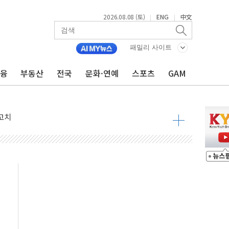
2026.08.08 (토)
ENG
中文
|
|
패밀리 사이트
금융
부동산
전국
문화·연예
스포츠
GAM
 정청래 격차 확대'
타진
최고치
 요구
낮아지며 상승… STOXX 600 지수는 나흘 연속 최고치
세
엘·이란 위협에 맞설 자체 억지력 강화
동
톱'… 美 해상봉쇄 영향
각