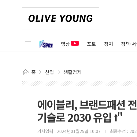
영상
포토
정치
정책·서
홈
산업
생활경제
에이블리, 브랜드패션 전
기술로 2030 유입 ⭡"
기사입력 :
2024년01월25일 10:07
최종수정 :
20