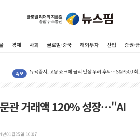
울
경제
사회
글로벌·중국
해외투자
산업
증권·
민주, 오늘 제주·인천 경선 결과 발표...'김민석 재역전 vs
한상협, 업계 개인정보 보안 새판 짠다…'자율규제단체' 
뉴욕증시, 고용 쇼크에 금리 인상 우려 후퇴…S&P500 
트럼프, 쿡 연준 이사 해임 재추진…"26일까지 의혹 소명"
속보
유럽증시, 美 고용 예상 밖 부진에 연준 금리 인상 가능성 
미 연준 매파 기세 꺾이나…고용 감소에 9월 동결 전망 우
[종합] 이슬람 수니파 3국, '공동방위협정' 체결… 이스라
문관 거래액 120% 성장…"AI
트럼프, 백신·자폐증 행정명령 검토…"이르면 다음 주"
美 항소법원, 백악관 무도회장 공사 중단 명령…트럼프 제
이란 핵심 원유 수출항 '하르그섬', 최근 1주일 이상 '올스
24년01월25일 10:07
美 고용 쇼크에 엔화 장중 급등…시장은 "또 개입했나" 촉