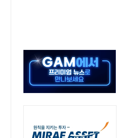
체주 '활짝'
스닥 선물 1%대 상승
상 기대 후퇴
·태양광주↑ VS 트레이드데스크·웬디스↓
 끝까지 찾겠다"
중 완화 전환점"