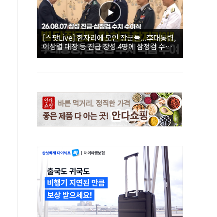
[스팟Live] 한자리에 모인 장군들...李대통령,
이상렬 대장 등 진급 장성 4명에 삼정검 수치
직접 수여｜26.08.07 장성 진급·삼정검 수치
수여식