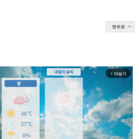
맨위로
더보기
arrow_forward_ios