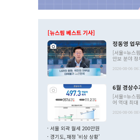
[뉴스핌 베스트 기사]
정동영 업무
[서울=뉴스핌
안보 분야 정
평화공존 발전
2026-08-06 06:
발언 중에는 
언한 것이 있
령은 공개적으
6월 경상수
주의적 희망에
관의 대북 정
[서울=뉴스핌
관 부처 장관
어 역대 최대
관의 무리한 
출 호조로 월
다. [정동영 통일부 장관이 지난달 23일 오후 서울 종로구 정부서울청사에
2026-08-06 08:
료=한국은행] 한국은행이 6일 발표한 '2026년 6월 국제수지(잠정)'에
서 취임 1주년 
면 지난 6월
부 장관 권한
1000만달러
서울 외곽 월세 200만원
발전 구상'을
이에 따라 올
적 갈등 해결
경기도, 재정 '비상 상황'
했다. 경상수