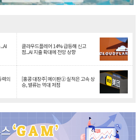
Mute
.AI
클라우드플레어 14% 급등해 신고
점...AI 지출 확대에 전망 상향
 동력의
[홍콩 대장주] 메이퇀② 실적은 고속 상
승, 밸류는 역대 저점