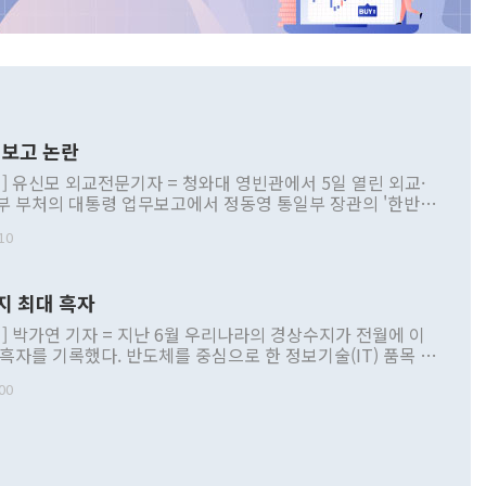
보고 논란
] 유신모 외교전문기자 = 청와대 영빈관에서 5일 열린 외교·
부 부처의 대통령 업무보고에서 정동영 통일부 장관의 '한반도
 구상'과 업무보고 발언이 논란을 빚고 있다. 이날 정 장관의
10
정부 내 조율을 거치지 않은 사안을 정책으로 추진하겠다고 공
는가 하면 사실 관계에 맞지 않은 설명도 있었다. 이재명 대통
로 신중을 기해 달라고 경고했고, 조현 외교부 장관은 '이상
지 최대 흑자
 근거한 비현실적 구상'이라는 비판을 내놨다. 그동안 정 장
책 관련 발언이 물의를 빚은 적은 여러 번 있지만 대통령과 유
] 박가연 기자 = 지난 6월 우리나라의 경상수지가 전월에 이
이 공개적으로 부정적 입장을 표명한 것은 이례적이다. 정 장
 흑자를 기록했다. 반도체를 중심으로 한 정보기술(IT) 품목 수
대북 접근법과 월권을 제어해야 한다는 목소리도 높아지고 있
간 상품수출이 처음으로 1000억달러를 넘어선 영향이다. [자
00
 따르
기자간담회를 하고 있다. [사진=통일부] 2026.07.23 ◆통일
 경상수지는 497억3000만달러 흑자로 집계됐다. 전월(386억
 넘어선 주장 정 장관은 이날 업무보고에서 '한반도 평화공존
)에 이어 두 달 연속 월간 기준 역대 최대 기록을 갈아치웠다.
 설명하면서 이재명 정부 2년차 핵심 과제로 상호 존중·평화
해 상반기 누적 경상수지 흑자는 1910억1000만달러를 기록
·핵 없는 한반도 등 3대 기본 방향을 제시했다. 정 장관은 "대
지 흑자를 견인한 것은 상품수지다. 6월 상품수지는 478억