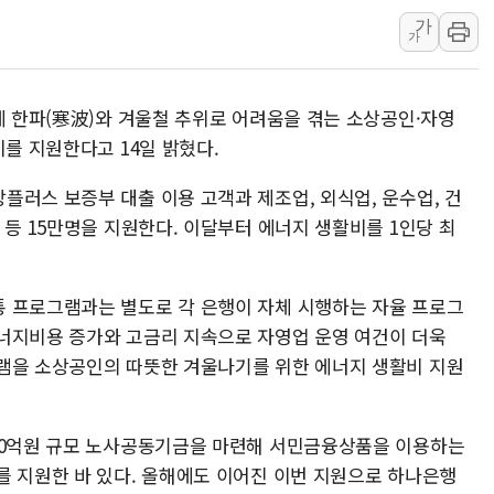
[코인시황] 비트코인 6만4000달러대 횡보…고
가
가
[베트남 증시] 유동성 부진 지속, 강보합 마감
'찜통더위'에 전력수요 역대 최고치 경신…한낮 
제 한파(寒波)와 겨울철 추위로 어려움을 겪는 소상공인·자영
후티 반군, 예멘 정부군과 사우디 동시 공격…
비를 지원한다고 14일 밝혔다.
42.5도 역대급 폭염…동물들도 특별식으로 여
경찰, 9월부터 '가족 사건' 못 맡는다…상피제
플러스 보증부 대출 이용 고객과 제조업, 외식업, 운수업, 건
 등 15만명을 지원한다. 이달부터 에너지 생활비를 1인당 최
포스코홀딩스, 포스코인터·DX 지분 일부 매각
태국 학교서 중학생 총기 난사...최소 7명 사망
40.2도 찍은 서울 등 폭염중대경보 해제…누적
 프로그램과는 별도로 각 은행이 자체 시행하는 자율 프로그
"文정부 악몽 재현 안돼"...李 부동산 세제안에
너지비용 증가와 고금리 지속으로 자영업 운영 여건이 더욱
램을 소상공인의 따뜻한 겨울나기를 위한 에너지 생활비 지원
00억원 규모 노사공동기금을 마련해 서민금융상품을 이용하는
를 지원한 바 있다. 올해에도 이어진 이번 지원으로 하나은행