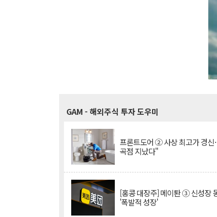
GAM
- 해외주식 투자 도우미
프론트도어 ② 사상 최고가 경신
곡점 지났다"
[홍콩 대장주] 메이퇀 ③ 신성장
'폭발적 성장'