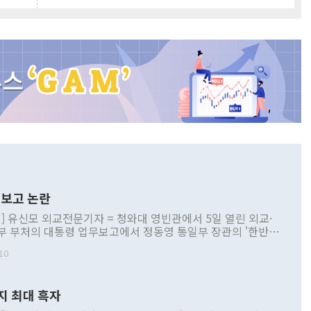
보고 논란
] 유신모 외교전문기자 = 청와대 영빈관에서 5일 열린 외교·
부 부처의 대통령 업무보고에서 정동영 통일부 장관의 '한반도
 구상'과 업무보고 발언이 논란을 빚고 있다. 이날 정 장관의
10
정부 내 조율을 거치지 않은 사안을 정책으로 추진하겠다고 공
는가 하면 사실 관계에 맞지 않은 설명도 있었다. 이재명 대통
로 신중을 기해 달라고 경고했고, 조현 외교부 장관은 '이상
지 최대 흑자
 근거한 비현실적 구상'이라는 비판을 내놨다. 그동안 정 장
책 관련 발언이 물의를 빚은 적은 여러 번 있지만 대통령과 유