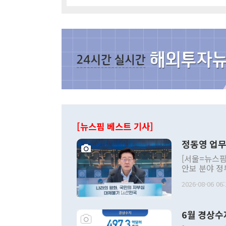
[뉴스핌 베스트 기사]
정동영 업무
[서울=뉴스핌
안보 분야 정
평화공존 발전
2026-08-06 06:
발언 중에는 
언한 것이 있
령은 공개적으
6월 경상수
주의적 희망에
관의 대북 정