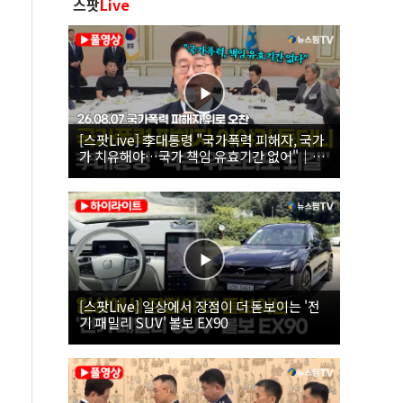
스팟
Live
[스팟Live] 李대통령 "국가폭력 피해자, 국가
가 치유해야…국가 책임 유효기간 없어"｜
26.08.07 국가폭력 피해자 위로 오찬
[스팟Live] 일상에서 장점이 더 돋보이는 '전
기 패밀리 SUV' 볼보 EX90