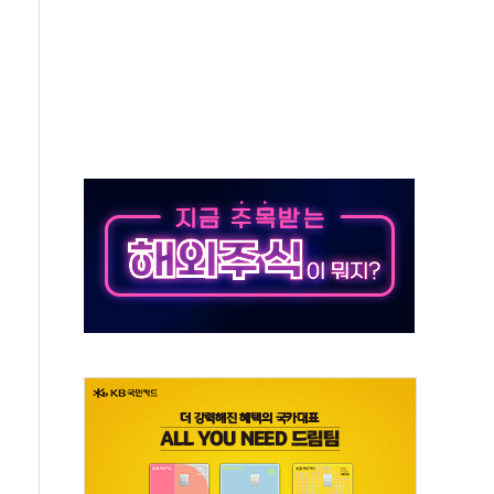
래·ETF 매수에도 고유가·금리·입법 지연 '삼중 부담'
...석유·가스주 올랐지만 빈그룹이 상쇄
총수요 104.3GW 기록
 위기 고조되는 또 다른 중동 화약고
름나기 [뉴스핌 줌인]
 실시
 온열질환자 2872명
 與 내부서 '총선·대선 직격탄' 우려