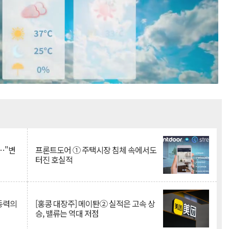
Mute
…"변
프론트도어 ① 주택시장 침체 속에서도
터진 호실적
 동력의
[홍콩 대장주] 메이퇀② 실적은 고속 상
승, 밸류는 역대 저점