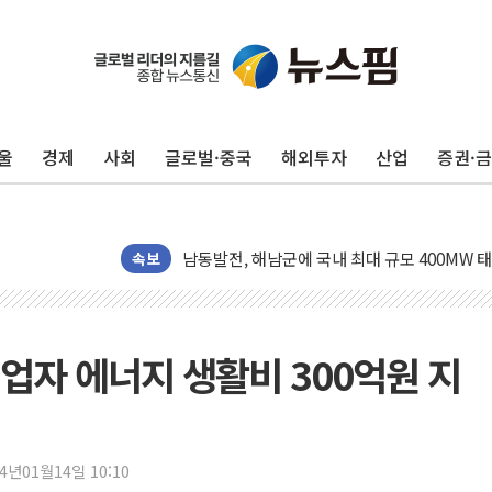
울
경제
사회
글로벌·중국
해외투자
산업
증권·
[사진] 빈살만과 에르도안의 만남
이란와이어 "이란 최고지도자 위독…곧 사망해
남동발전, 해남군에 국내 최대 규모 400MW 
속보
[인도증시] 중동 불안 속 유가 상승에 소폭 하락
황희 '폐버스 청년주택' SNS 글 역풍에 "정부
폭염 누그러지고 가뭄 숙지나...경북동해안권 8
업자 에너지 생활비 300억원 지
사우디·튀르키예·파키스탄, '공동방위협정' 체
신길동 신축도 3.3㎡당 7250만원…써밋 클라
용산공원·그린벨트로 또 충돌…반복되는 국토부
24년01월14일 10:10
[AI 부동산 투데이] 특공 전략도 '극과 극'…