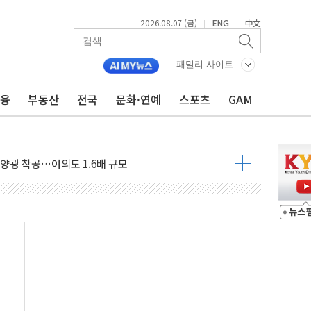
2026.08.07 (금)
ENG
中文
|
|
패밀리 사이트
금융
부동산
전국
문화·연예
스포츠
GAM
도 놀랍지 않아"
태양광 착공…여의도 1.6배 규모
...금융주 낙폭 커
정책 아냐" 해명
~9일 최대 100mm 호우
결… 수니파 국가들의 새 안보 협력 구도
비온 59㎡ 18억원대
-서울시 '정책 엇박자'
생애최초만 경쟁 치열