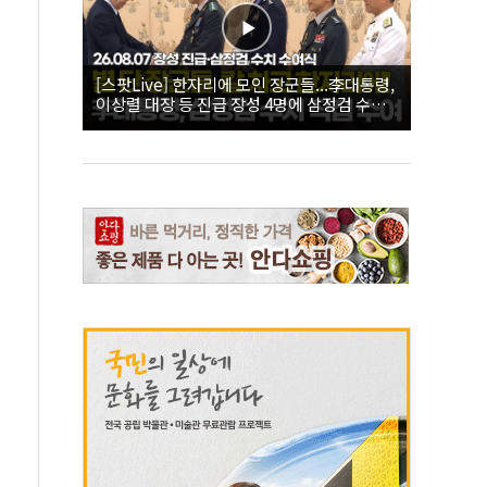
[스팟Live] 한자리에 모인 장군들...李대통령,
이상렬 대장 등 진급 장성 4명에 삼정검 수치
직접 수여｜26.08.07 장성 진급·삼정검 수치
수여식