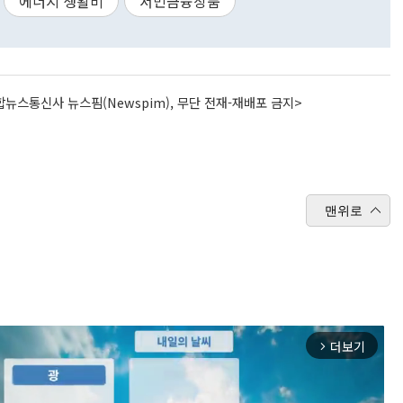
에너지 생활비
서민금융상품
뉴스통신사 뉴스핌(Newspim), 무단 전재-재배포 금지>
맨위로
더보기
arrow_forward_ios