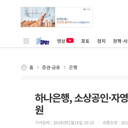
영상
포토
정치
정책·서
홈
증권·금융
은행
하나은행, 소상공인·자영
원
기사입력 :
2024년01월14일 10:10
최종수정 :
20