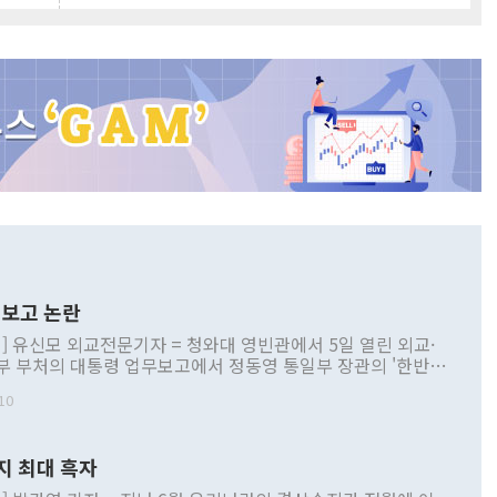
보고 논란
] 유신모 외교전문기자 = 청와대 영빈관에서 5일 열린 외교·
부 부처의 대통령 업무보고에서 정동영 통일부 장관의 '한반도
 구상'과 업무보고 발언이 논란을 빚고 있다. 이날 정 장관의
10
정부 내 조율을 거치지 않은 사안을 정책으로 추진하겠다고 공
는가 하면 사실 관계에 맞지 않은 설명도 있었다. 이재명 대통
로 신중을 기해 달라고 경고했고, 조현 외교부 장관은 '이상
지 최대 흑자
 근거한 비현실적 구상'이라는 비판을 내놨다. 그동안 정 장
책 관련 발언이 물의를 빚은 적은 여러 번 있지만 대통령과 유