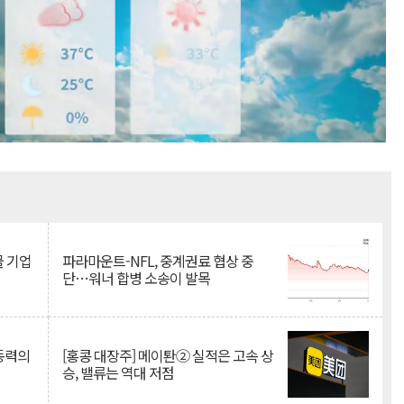
Mute
물 기업
파라마운트-NFL, 중계권료 협상 중
단…워너 합병 소송이 발목
 동력의
[홍콩 대장주] 메이퇀② 실적은 고속 상
승, 밸류는 역대 저점