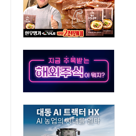
9주년 여름 기획세트 출시
장 살리기보다 투자자 설득이 먼저
셀·OCI '반색'…비중국산 부담은 변수
털자산 커스터디' 사업 맡는다
00 지수 기초자산 원금지급형 ELB 공모
DA] 8월 7일
상·하한가 주문 제한…'SK하이닉스 사태' 재발 방지
도 열대야에 피로 누적 '건강 적신호'
."맘대로 팔지도 못하는데 무슨 기축통화"