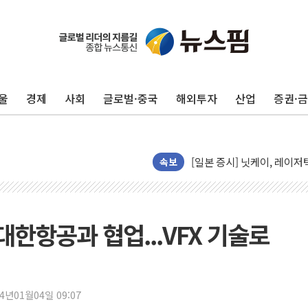
울
경제
사회
글로벌·중국
해외투자
산업
증권·
목동8단지 현설에 대우·DL·
호남반도체 산단 하루 65
[일본 증시] 닛케이, 레이저
[인사] 외교부
속보
롯데케미칼, 2분기 영업익 1
외교부, 美 의원들 정통망법 
'세기의 거래', 인도 50조
한항공과 협업...VFX 기술로
하나은행, 7일부터 비대면 
공진원, 맨시티 선수단에 한
GS25 '소비뇽레몬블랑하이
24년01월04일 09:07
李대통령, 국가폭력 피해자