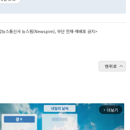
뉴스통신사 뉴스핌(Newspim), 무단 전재-재배포 금지>
맨위로
더보기
arrow_forward_ios