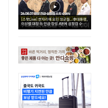
[스팟Live] 한자리에 모인 장군들...李대통령,
이상렬 대장 등 진급 장성 4명에 삼정검 수치
직접 수여｜26.08.07 장성 진급·삼정검 수치
수여식