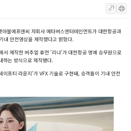
가
신세계百, 포트넘앤메이슨 
가
[기자수첩] ISA 개편, 국
美 태양광 수입장벽에 한화큐
일, 넷마블에프앤씨 자회사 메타버스엔터테인먼트가 대한항공과
두나무, 경찰청 '압수 디지
 기내 안전영상을 제작했다고 밝혔다.
교보증권, 10일까지 코스피2
[뉴스핌 뉴스레터 Today AN
서 제작한 버추얼 휴먼 '리나'가 대한항공 명예 승무원으로
내하는 방식으로 제작됐다.
NXT, 12일부터 프리마켓 
보름째 잠 못 드는 서울…30
이프티 라운지'가 VFX 기술로 구현돼, 승객들이 기내 안전
미일 환율공조 뒷말 무성..