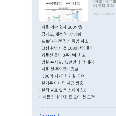
[서울=뉴스핌
관 부처 장관
어 역대 최대
관의 무리한 
출 호조로 월
다. [정동영 통일부 장관이 지난달 23일 오후 서울 종로구 정부서울청사에
2026-08-06 08:
료=한국은행] 한국은행이 6일 발표한 '2026년 6월 국제수지(잠정)'에
서 취임 1주년 
면 지난 6월
부 장관 권한
1000만달러
서울 외곽 월세 200만원
발전 구상'을
이에 따라 올
적 갈등 해결
경기도, 재정 '비상 상황'
했다. 경상수
결과 혐오의 
9000만달러
프로야구 전 경기 폭염 취소
년간의 CVI
지 기준 상품
고령 취업자 첫 1000만명 돌파
무너졌다고도 
며 월간 기준
현실을 바꾸는
달러로 38.
화물선 운임 3주만에 최고
를 평화 체제
196.9% 급
검찰 수사권, 72년만에 막 내려
함께 4자 대
수출은 160
지만 이 대통
서울 첫 폭염중대경보
(18.6%) 
화공존 정책이
했다. 통관 기
'300억 사기' 차가원 구속
다"고 지적했
(16.4%)
투리가 잡혀 
실거주 아니면 세금 껑충
월(-10억9
쁜 상황이 초
증가와 유류할
실적 발표 앞둔 스페이스X
9·19 군사
기록했지만 
[히든스테이지] 즌·오아 첫 도전
"우리의 선의
로 전환됐다.
으로 약간의 의문
를 기록해 전
관은 업무보고
는 배당수입
주의에 근거한
줄면서 25억