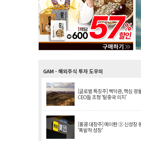
GAM
- 해외주식 투자 도우미
[글로벌 특징주] 백악관, 핵심 광
CEO들 초청 '탈중국 의지'
[홍콩 대장주] 메이퇀 ③ 신성장
'폭발적 성장'