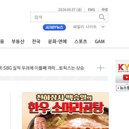
2026.08.07 (금)
ENG
中文
|
|
패밀리 사이트
금융
부동산
전국
문화·연예
스포츠
GAM
GS·현산 참여…'공사비 인상 차단' 조건
만톤 용수 필요…절반은 하수처리수로 공급한다
텍·SBG 실적 우려에 이틀째 하락...토픽스는 상승
101억 '흑자전환'
비판에 반박..."디지털 환경 변화에 따른 것"
원 규모 라팔 도입 속도...프랑스 인도에 판매 제안서 제출
주담대 신규 취급 중단
글 디자인 협업 제품 전달
볼', 레드닷 디자인 어워드 수상
 청와대로 초청해 사과…"국가가 책임 다하겠다"