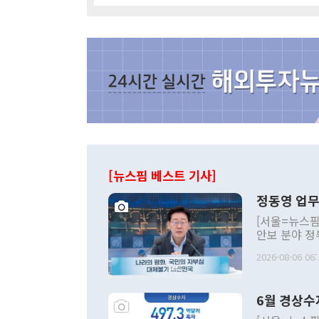
[뉴스핌 베스트 기사]
정동영 업무
[서울=뉴스핌
안보 분야 정
평화공존 발전
2026-08-06 06:
발언 중에는 
언한 것이 있
령은 공개적으
6월 경상수
주의적 희망에
관의 대북 정