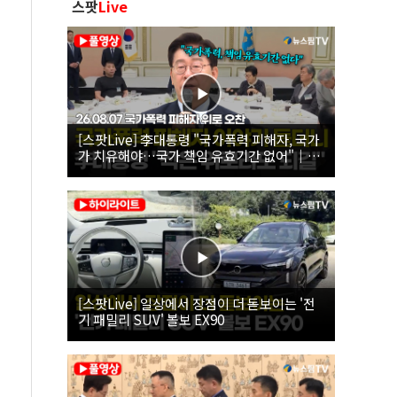
스팟
Live
[스팟Live] 李대통령 "국가폭력 피해자, 국가
가 치유해야…국가 책임 유효기간 없어"｜
26.08.07 국가폭력 피해자 위로 오찬
[스팟Live] 일상에서 장점이 더 돋보이는 '전
기 패밀리 SUV' 볼보 EX90