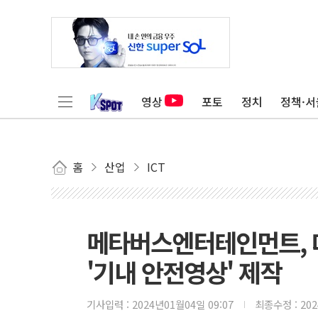
영상
포토
정치
정책·서
홈
산업
ICT
메타버스엔터테인먼트, 대
'기내 안전영상' 제작
기사입력 :
2024년01월04일 09:07
최종수정 :
20