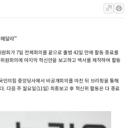
양주 섬유염색공장서 화재 1명 중상…
가
가
김정관 산업부 장관 "주 52시간 손봐
해군 1함대 창설 80주년…지역과 함께
[3보] 북, 원산서 동해로 단거리 탄도
현해달라"
우크라 드론 전술, 중남미 콜롬비아에
동해해경, 독도 해상서 부유물 감긴 
위원회가 7일 전체회의를 끝으로 출범 42일 만에 활동 종료를
주한미군 "오산기지 누출, 백린 아닌 
최고위원회의에 마지막 혁신안을 보고하고 백서를 제작하며 활동
구미 폐염산처리업체서 불 2시간30여
 국민의힘 중앙당사에서 비공개회의를 마친 뒤 브리핑을 통해
. 다음 주 월요일(11일) 최종보고 후 혁신위 활동은 다 종료