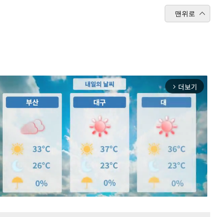
맨위로
더보기
arrow_forward_ios