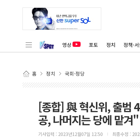
영상
포토
정치
정책·서
홈
정치
국회·정당
[종합] 與 혁신위, 출범 
공, 나머지는 당에 맡겨"
기사입력 :
2023년12월07일 12:50
최종수정 :
20