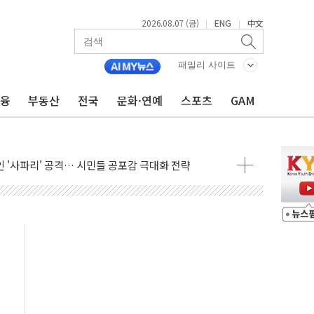
2026.08.07 (금)
ENG
中文
|
|
패밀리 사이트
 상승… "2분기 기업 순이익 21% 증가" 전망
 나토 회원국 공격 검토… 거짓 깃발 작전"
금융
부동산
전국
문화·연예
스포츠
GAM
재회…로봇·AI 데이터센터·모빌리티 구체화
·아이온큐·도어대시↑ VS 샌디스크·피그마·앱러빈↓
 반대…상법·자본시장법 개정 논의"
 차익실현 속 혼조세...웨스턴디지털·샌디스크↓
에 긴급 안보 점검회의
호르무즈 재개방 기대에 강세
조까지, 상승...호실적 보고 기업 상승세 뚜렷
인 '사파리' 공격… 시민들 공포감 극대화 전략
' 임시 주총 기대감에 홀로 상한가…마진 잔액은 사상 최고
버리지 위험수위…숨은 차입이 더 큰 변수"