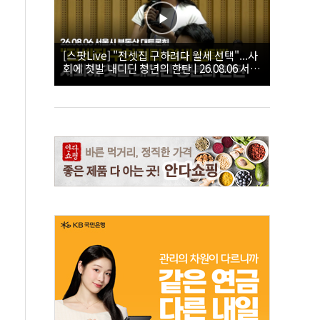
[스팟Live] "전셋집 구하려다 월세 선택"...사
회에 첫발 내디딘 청년의 한탄 | 26.08.06 서울
시 부동산 대토론회