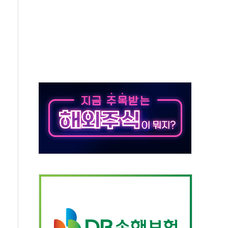
대응 1단계 진압 중
야, 경쟁상대 中과 비교해야"
하는 '선봉'의 대민 봉사
미사일 1발 발사… 올해 10번째·42일 만 도발
 새 안보 위기… 반군·마약카르텔이 습득해 전투 활용
어선 구조
무해한 표면 부식 물질"
분만에 진화...외국인 노동자 숨져