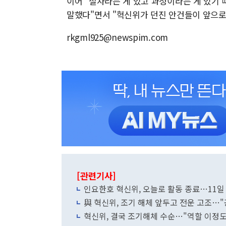
이어 "절차라는 게 있고 과정이라는 게 있기
말했다"면서 "혁신위가 던진 안건들이 앞으로
rkgml925@newspim.com
[관련기사]
인요한호 혁신위, 오늘로 활동 종료…11일
與 혁신위, 조기 해체 앞두고 전운 고조…
혁신위, 결국 조기해체 수순…"역할 이정도