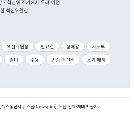
지만…혁신위 조기해체 우려 여전
요한 혁신위원장
혁신위원장
인요한
정해용
지도부
출마
수용
빈손 혁신위
조기 해체
뉴스통신사 뉴스핌(Newspim), 무단 전재-재배포 금지>