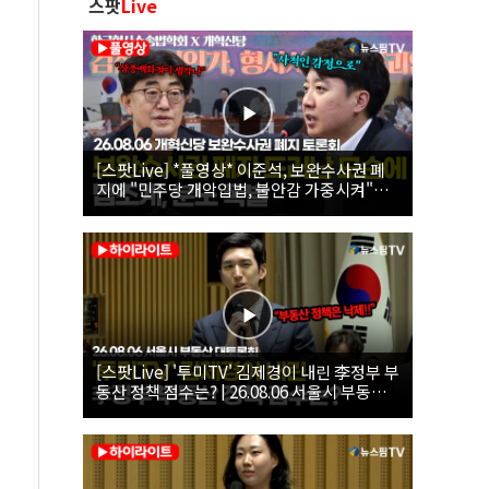
스팟
Live
[스팟Live] *풀영상* 이준석, 보완수사권 폐
지에 "민주당 개악입법, 불안감 가중시켜"｜
26.08.06 개혁신당 보완수사권 폐지 토론회
[스팟Live] '투미TV' 김제경이 내린 李정부 부
동산 정책 점수는? | 26.08.06 서울시 부동산
대토론회