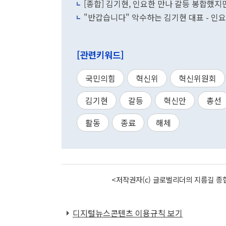
[종합] 김기현, 인요한 만나 갈등 봉합했
"반갑습니다" 악수하는 김기현 대표 - 인
[관련키워드]
국민의힘
혁신위
혁신위원회
김기현
갈등
혁신안
총선
활동
종료
해체
<저작권자(c) 글로벌리더의 지름길 종합
디지털뉴스콘텐츠 이용규칙 보기