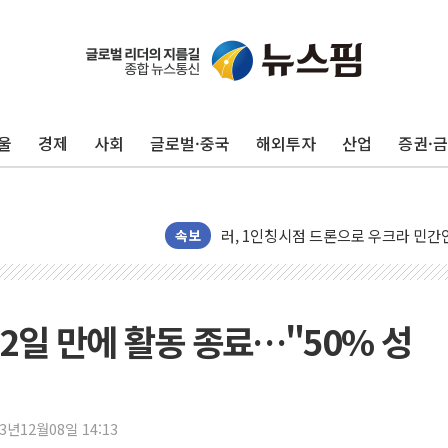
유럽증시, 견조한 실적 소화하며 대부분
리투아니아 국방 "러, 우크라 드론으로
울
경제
사회
글로벌·중국
해외투자
산업
증권·
구광모, 내주 실리콘밸리서 젠슨 황 
뉴욕증시 개장 전 특징주...모더나
김정관 장관 "영업이익 N% 성과급
속보
뉴욕증시 프리뷰, 미 주가선물 AI주
청와대, 북한 단거리 탄도미사일 발사
금값 7주 만에 최고…美 고용 둔화·
42일 만에 활동 종료…"50% 성
[인도증시] 중동 긴장 완화에 실적 호
러, 1인칭시점 드론으로 우크라 민간
[베트남 증시] 지수 하락 속 'DGC
23년12월08일 14:13
'월가의 황제' 다이먼 "금융시장 레