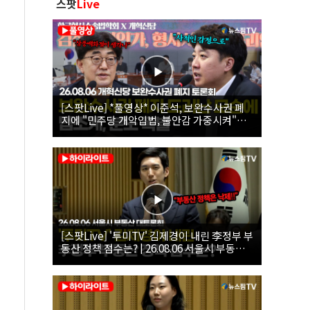
스팟
Live
[스팟Live] *풀영상* 이준석, 보완수사권 폐
지에 "민주당 개악입법, 불안감 가중시켜"｜
26.08.06 개혁신당 보완수사권 폐지 토론회
[스팟Live] '투미TV' 김제경이 내린 李정부 부
동산 정책 점수는? | 26.08.06 서울시 부동산
대토론회