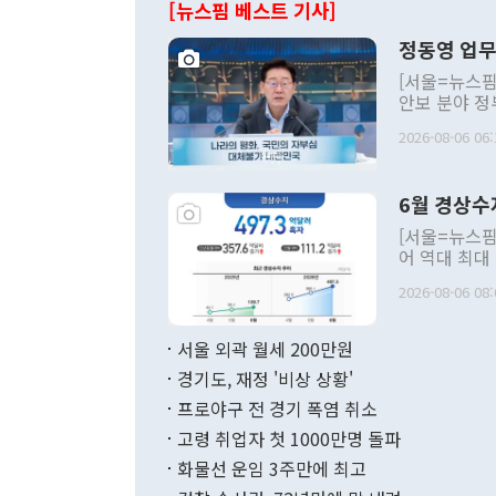
[뉴스핌 베스트 기사]
정동영 업무
[서울=뉴스핌
안보 분야 정
평화공존 발전
2026-08-06 06:
발언 중에는 
언한 것이 있
령은 공개적으
6월 경상수
주의적 희망에
관의 대북 정
[서울=뉴스핌
관 부처 장관
어 역대 최대
관의 무리한 
출 호조로 월
다. [정동영 통일부 장관이 지난달 23일 오후 서울 종로구 정부서울청사에
2026-08-06 08:
료=한국은행] 한국은행이 6일 발표한 '2026년 6월 국제수지(잠정)'에
서 취임 1주년 
면 지난 6월
부 장관 권한
1000만달러
서울 외곽 월세 200만원
발전 구상'을
이에 따라 올
적 갈등 해결
경기도, 재정 '비상 상황'
했다. 경상수
결과 혐오의 
9000만달러
프로야구 전 경기 폭염 취소
년간의 CVI
지 기준 상품
고령 취업자 첫 1000만명 돌파
무너졌다고도 
며 월간 기준
현실을 바꾸는
달러로 38.
화물선 운임 3주만에 최고
를 평화 체제
196.9% 급