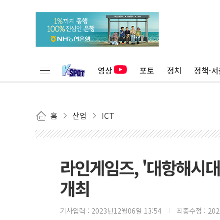
영상
포토
정치
정책·서
홈
산업
ICT
라인게임즈, '대항해시대
개최
기사입력 :
2023년12월06일 13:54
최종수정 :
20