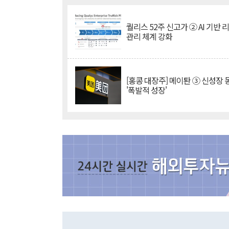
퀄리스 52주 신고가 ② AI 기반 
관리 체계 강화
[홍콩 대장주] 메이퇀 ③ 신성장
'폭발적 성장'