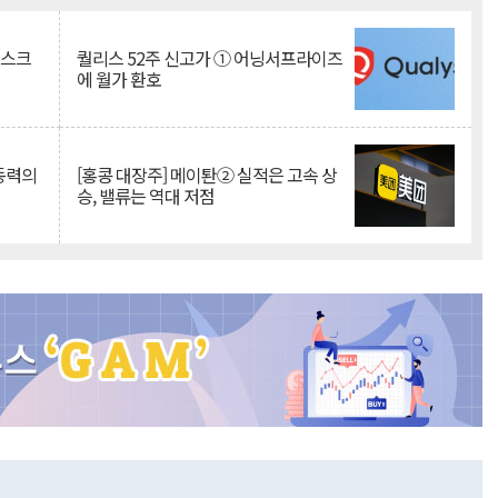
리스크
퀄리스 52주 신고가 ① 어닝서프라이즈
에 월가 환호
 동력의
[홍콩 대장주] 메이퇀② 실적은 고속 상
승, 밸류는 역대 저점