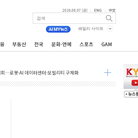
2026.08.07 (금)
ENG
中文
|
|
패밀리 사이트
금융
부동산
전국
문화·연예
스포츠
GAM
 상승… "2분기 기업 순이익 21% 증가" 전망
 나토 회원국 공격 검토… 거짓 깃발 작전"
재회…로봇·AI 데이터센터·모빌리티 구체화
·아이온큐·도어대시↑ VS 샌디스크·피그마·앱러빈↓
 반대…상법·자본시장법 개정 논의"
 차익실현 속 혼조세...웨스턴디지털·샌디스크↓
에 긴급 안보 점검회의
호르무즈 재개방 기대에 강세
조까지, 상승...호실적 보고 기업 상승세 뚜렷
인 '사파리' 공격… 시민들 공포감 극대화 전략
' 임시 주총 기대감에 홀로 상한가…마진 잔액은 사상 최고