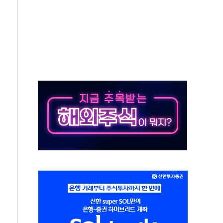
버리지 위험수위…숨은 차입이 더 큰 변수"
대응 1단계 진압 중
야, 경쟁상대 中과 비교해야"
하는 '선봉'의 대민 봉사
미사일 1발 발사… 올해 10번째·42일 만 도발
 새 안보 위기… 반군·마약카르텔이 습득해 전투 활용
어선 구조
무해한 표면 부식 물질"
분만에 진화...외국인 노동자 숨져