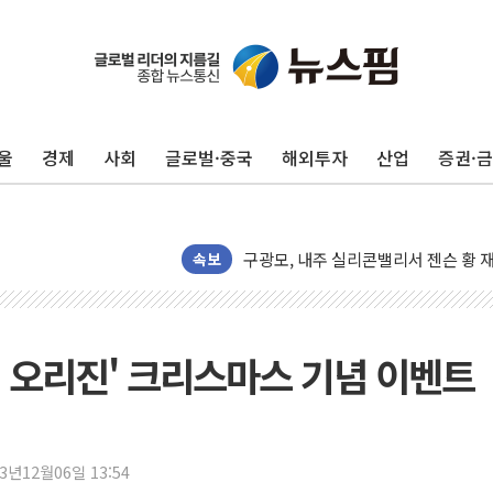
울
경제
사회
글로벌·중국
해외투자
산업
증권·
유럽증시, 견조한 실적 소화하며 대부분
리투아니아 국방 "러, 우크라 드론으로
구광모, 내주 실리콘밸리서 젠슨 황 
뉴욕증시 개장 전 특징주...모더나
속보
김정관 장관 "영업이익 N% 성과급
뉴욕증시 프리뷰, 미 주가선물 AI주
청와대, 북한 단거리 탄도미사일 발사
 오리진' 크리스마스 기념 이벤트
금값 7주 만에 최고…美 고용 둔화·
[인도증시] 중동 긴장 완화에 실적 호
러, 1인칭시점 드론으로 우크라 민간
23년12월06일 13:54
[베트남 증시] 지수 하락 속 'DGC