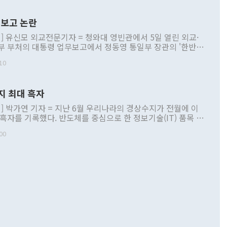
보고 논란
] 유신모 외교전문기자 = 청와대 영빈관에서 5일 열린 외교·
부 부처의 대통령 업무보고에서 정동영 통일부 장관의 '한반도
 구상'과 업무보고 발언이 논란을 빚고 있다. 이날 정 장관의
10
정부 내 조율을 거치지 않은 사안을 정책으로 추진하겠다고 공
는가 하면 사실 관계에 맞지 않은 설명도 있었다. 이재명 대통
로 신중을 기해 달라고 경고했고, 조현 외교부 장관은 '이상
지 최대 흑자
 근거한 비현실적 구상'이라는 비판을 내놨다. 그동안 정 장
책 관련 발언이 물의를 빚은 적은 여러 번 있지만 대통령과 유
] 박가연 기자 = 지난 6월 우리나라의 경상수지가 전월에 이
이 공개적으로 부정적 입장을 표명한 것은 이례적이다. 정 장
 흑자를 기록했다. 반도체를 중심으로 한 정보기술(IT) 품목 수
대북 접근법과 월권을 제어해야 한다는 목소리도 높아지고 있
간 상품수출이 처음으로 1000억달러를 넘어선 영향이다. [자
00
 따르
기자간담회를 하고 있다. [사진=통일부] 2026.07.23 ◆통일
 경상수지는 497억3000만달러 흑자로 집계됐다. 전월(386억
 넘어선 주장 정 장관은 이날 업무보고에서 '한반도 평화공존
)에 이어 두 달 연속 월간 기준 역대 최대 기록을 갈아치웠다.
 설명하면서 이재명 정부 2년차 핵심 과제로 상호 존중·평화
해 상반기 누적 경상수지 흑자는 1910억1000만달러를 기록
·핵 없는 한반도 등 3대 기본 방향을 제시했다. 정 장관은 "대
지 흑자를 견인한 것은 상품수지다. 6월 상품수지는 478억
언어는 멈춰야 한다"면서 주적 용어 대체를 주장했다. 지난 25
 흑자를 기록하며 전월에 이어 역대 최대를 다시 썼다. 국제수
D(완전하고 검증가능하며 되돌릴 수 없는 비핵화) 구도는 이미
수출은 1123억7000만달러로 전년 동월 대비 84.5% 증가하
했다. 또 "현 시점에서 흘러간 선(先)비핵화만 되뇌는 것은
 처음으로 1000억달러를 넘어섰다. 상품수입은 644억8000만
 데 힘이 되지 않는다"고 주장했다. 정 장관은 또 "정전 체제
6% 늘었다. 통관 기준으로는 반도체 수출이 전년 동월 대비
로 바꾸는 논의에 착수하겠다"면서 "북·미 정상회담 견인과
증했고 컴퓨터·주변기기(SSD)는 282.7% 증가했다. IT 품목