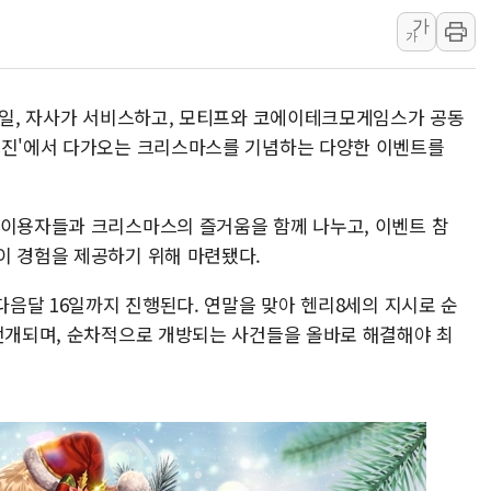
가
'월가의 황제' 다이먼 "금융시장 레
가
양주 섬유염색공장서 화재 1명 중상…
김정관 산업부 장관 "주 52시간 손봐
 6일, 자사가 서비스하고, 모티프와 코에이테크모게임스가 공동
해군 1함대 창설 80주년…지역과 함께
리진'에서 다가오는 크리스마스를 기념하는 다양한 이벤트를
[3보] 북, 원산서 동해로 단거리 탄도
우크라 드론 전술, 중남미 콜롬비아에
 이용자들과 크리스마스의 즐거움을 함께 나누고, 이벤트 참
동해해경, 독도 해상서 부유물 감긴 
이 경험을 제공하기 위해 마련됐다.
주한미군 "오산기지 누출, 백린 아닌 
구미 폐염산처리업체서 불 2시간30여
 다음달 16일까지 진행된다. 연말을 맞아 헨리8세의 지시로 순
 전개되며, 순차적으로 개방되는 사건들을 올바로 해결해야 최