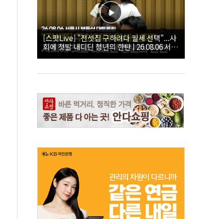
[스팟Live] "전셋집 구하려다 월세 선택"...사
회에 첫발 내디딘 청년의 한탄 | 26.08.06 서울
시 부동산 대토론회