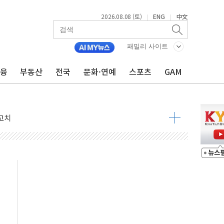
2026.08.08 (토)
ENG
中文
|
|
패밀리 사이트
금융
부동산
전국
문화·연예
스포츠
GAM
 정청래 격차 확대'
타진
최고치
 요구
낮아지며 상승… STOXX 600 지수는 나흘 연속 최고치
세
엘·이란 위협에 맞설 자체 억지력 강화
동
톱'… 美 해상봉쇄 영향
각