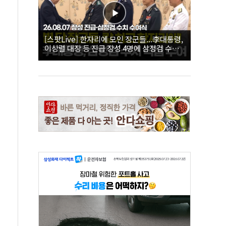
[스팟Live] 한자리에 모인 장군들...李대통령,
이상렬 대장 등 진급 장성 4명에 삼정검 수치
직접 수여｜26.08.07 장성 진급·삼정검 수치
수여식