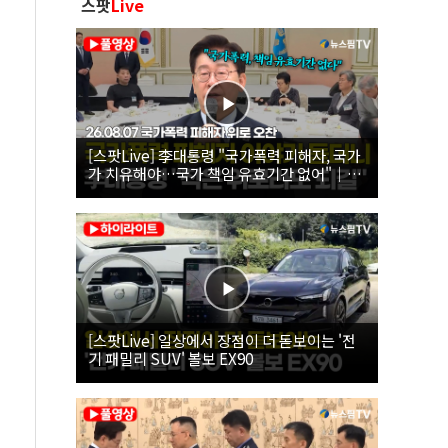
스팟
Live
[스팟Live] 李대통령 "국가폭력 피해자, 국가
가 치유해야…국가 책임 유효기간 없어"｜
26.08.07 국가폭력 피해자 위로 오찬
[스팟Live] 일상에서 장점이 더 돋보이는 '전
기 패밀리 SUV' 볼보 EX90