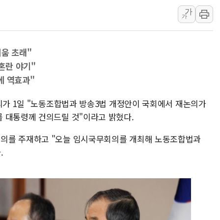
가
[AI MY 뉴스] 뉴욕 반도체주 프리뷰...美 고용 쇼크에 반도
가
뉴욕증시 프리뷰, 美 고용 쇼크에 금리 인상 우려 후퇴…나
[종합] 美 7월 고용 2만3000명 감소 '쇼크'…9월 금리 인
려움 초래"
[사진] 이슬람 수니파 3개국, 공동방위협정 체결
혼란 야기"
뉴욕증시 개장 전 특징주...아틀라시안·클라우드플레어
에 역효과"
보훈부, 미 DPAA와 MOU… "6·25 미군 실종자 7359명
트럼프 "금리 내려야"…파월 때와 달리 워시엔 톤 낮춰
총리가 1일 "노동조합법과 방송3법 개정안이 국회에서 재논의가
 대통령께 건의드릴 것"이라고 밝혔다.
특정 정치인 측근 포항시 정책특보 내정설...포항시 '시끌'
李 "해남 태양광, 대한민국 다음 100년 밑거름…수도권 집
의를 주재하고 "오늘 임시국무회의를 개최해 노동조합법과
.