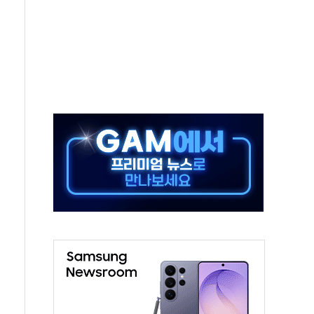
체주 '활짝'
스닥 선물 1%대 상승
상 기대 후퇴
·태양광주↑ VS 트레이드데스크·웬디스↓
 끝까지 찾겠다"
중 완화 전환점"