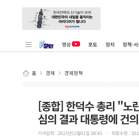
영상
포토
정치
정책·서
홈
경제
경제정책
[종합] 한덕수 총리 "
심의 결과 대통령에 건의
기사입력 :
2023년12월01일 08:45
최종수정 :
20