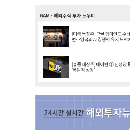
GAM
- 해외주식 투자 도우미
[미국 특징주] 구글 딥마인드 수
편…영국의 AI 경쟁력 유지 노력
[홍콩 대장주] 메이퇀 ③ 신성장
'폭발적 성장'