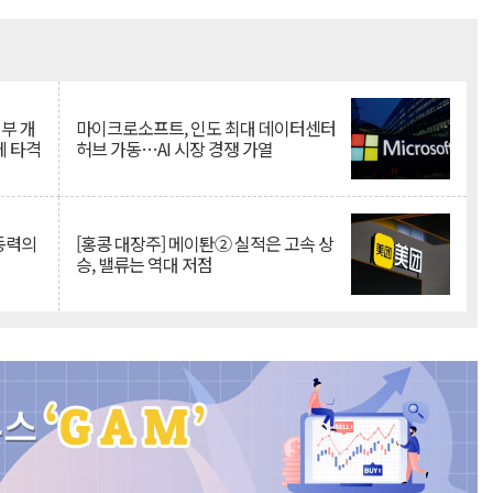
Mute
뇌부 개
마이크로소프트, 인도 최대 데이터센터
에 타격
허브 가동…AI 시장 경쟁 가열
 동력의
[홍콩 대장주] 메이퇀② 실적은 고속 상
승, 밸류는 역대 저점