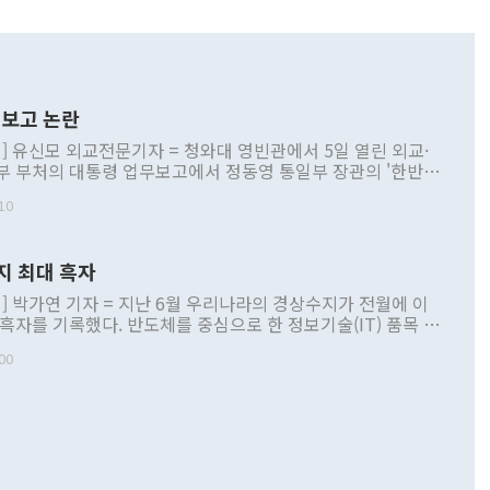
보고 논란
] 유신모 외교전문기자 = 청와대 영빈관에서 5일 열린 외교·
부 부처의 대통령 업무보고에서 정동영 통일부 장관의 '한반도
 구상'과 업무보고 발언이 논란을 빚고 있다. 이날 정 장관의
10
정부 내 조율을 거치지 않은 사안을 정책으로 추진하겠다고 공
는가 하면 사실 관계에 맞지 않은 설명도 있었다. 이재명 대통
로 신중을 기해 달라고 경고했고, 조현 외교부 장관은 '이상
지 최대 흑자
 근거한 비현실적 구상'이라는 비판을 내놨다. 그동안 정 장
책 관련 발언이 물의를 빚은 적은 여러 번 있지만 대통령과 유
] 박가연 기자 = 지난 6월 우리나라의 경상수지가 전월에 이
이 공개적으로 부정적 입장을 표명한 것은 이례적이다. 정 장
 흑자를 기록했다. 반도체를 중심으로 한 정보기술(IT) 품목 수
대북 접근법과 월권을 제어해야 한다는 목소리도 높아지고 있
간 상품수출이 처음으로 1000억달러를 넘어선 영향이다. [자
00
 따르
기자간담회를 하고 있다. [사진=통일부] 2026.07.23 ◆통일
 경상수지는 497억3000만달러 흑자로 집계됐다. 전월(386억
 넘어선 주장 정 장관은 이날 업무보고에서 '한반도 평화공존
)에 이어 두 달 연속 월간 기준 역대 최대 기록을 갈아치웠다.
 설명하면서 이재명 정부 2년차 핵심 과제로 상호 존중·평화
해 상반기 누적 경상수지 흑자는 1910억1000만달러를 기록
·핵 없는 한반도 등 3대 기본 방향을 제시했다. 정 장관은 "대
지 흑자를 견인한 것은 상품수지다. 6월 상품수지는 478억
언어는 멈춰야 한다"면서 주적 용어 대체를 주장했다. 지난 25
 흑자를 기록하며 전월에 이어 역대 최대를 다시 썼다. 국제수
D(완전하고 검증가능하며 되돌릴 수 없는 비핵화) 구도는 이미