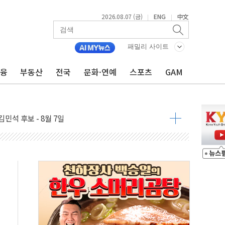
2026.08.07 (금)
ENG
中文
|
|
패밀리 사이트
금융
부동산
전국
문화·연예
스포츠
GAM
우 5거래일 랠리 '마침표'
의 막바지.."美와 직접 협상 없어"
민석 후보 - 8월 7일
차 회의…주택 공급 대책 막바지 조율할 듯
회견·주요 정당 - 8월 7일
 제한 추진…美 "통행 막을 권한 없어"
 상승… "2분기 기업 순이익 21% 증가" 전망
 나토 회원국 공격 검토… 거짓 깃발 작전"
재회…로봇·AI 데이터센터·모빌리티 구체화