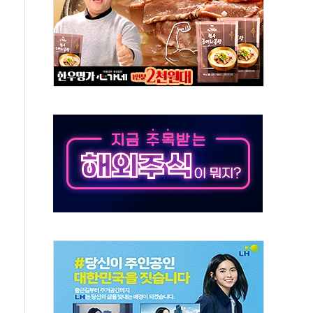
·아이온큐·도어대시↑ VS 샌디스크·피그마·앱러빈↓
 반대…상법·자본시장법 개정 논의"
 차익실현 속 혼조세...웨스턴디지털·샌디스크↓
에 긴급 안보 점검회의
호르무즈 재개방 기대에 강세
조까지, 상승...호실적 보고 기업 상승세 뚜렷
인 '사파리' 공격… 시민들 공포감 극대화 전략
' 임시 주총 기대감에 홀로 상한가…마진 잔액은 사상 최고
버리지 위험수위…숨은 차입이 더 큰 변수"
대응 1단계 진압 중