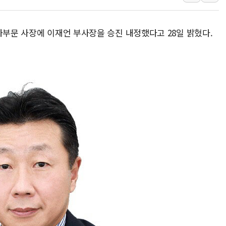
뉴욕증시 개장 전 특징주...모더나
김정관 장관 "영업이익 N% 성과급
사부문 사장에 이재언 부사장을 승진 내정했다고 28일 밝혔다.
뉴욕증시 프리뷰, 미 주가선물 AI주
청와대, 북한 단거리 탄도미사일 발사
금값 7주 만에 최고…美 고용 둔화·
[인도증시] 중동 긴장 완화에 실적 호
러, 1인칭시점 드론으로 우크라 민간
[베트남 증시] 지수 하락 속 'DGC
'월가의 황제' 다이먼 "금융시장 레
양주 섬유염색공장서 화재 1명 중상…