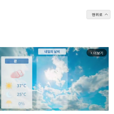
맨위로
더보기
arrow_forward_ios