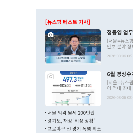
[뉴스핌 베스트 기사]
정동영 업무
[서울=뉴스핌
안보 분야 정
평화공존 발전
2026-08-06 06:
발언 중에는 
언한 것이 있
령은 공개적으
6월 경상수
주의적 희망에
관의 대북 정
[서울=뉴스핌
관 부처 장관
어 역대 최대
관의 무리한 
출 호조로 월
다. [정동영 통일부 장관이 지난달 23일 오후 서울 종로구 정부서울청사에
2026-08-06 08:
료=한국은행] 한국은행이 6일 발표한 '2026년 6월 국제수지(잠정)'에
서 취임 1주년 
면 지난 6월
부 장관 권한
1000만달러
서울 외곽 월세 200만원
발전 구상'을
이에 따라 올
적 갈등 해결
경기도, 재정 '비상 상황'
했다. 경상수
결과 혐오의 
9000만달러
프로야구 전 경기 폭염 취소
년간의 CVI