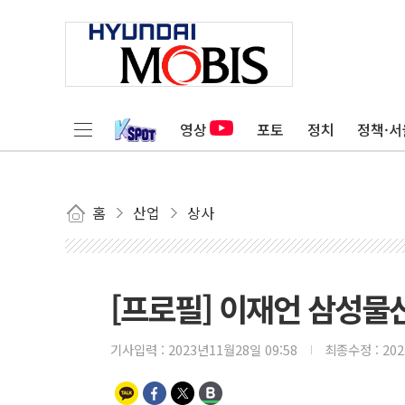
영상
포토
정치
정책·서
홈
산업
상사
[프로필] 이재언 삼성물
기사입력 :
2023년11월28일 09:58
최종수정 :
20