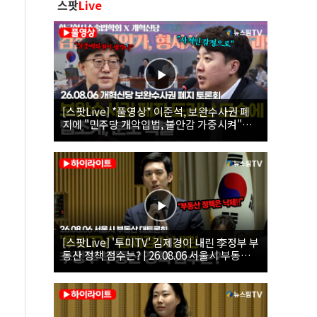
스팟
Live
[스팟Live] *풀영상* 이준석, 보완수사권 폐
지에 "민주당 개악입법, 불안감 가중시켜"｜
26.08.06 개혁신당 보완수사권 폐지 토론회
[스팟Live] '투미TV' 김제경이 내린 李정부 부
동산 정책 점수는? | 26.08.06 서울시 부동산
대토론회