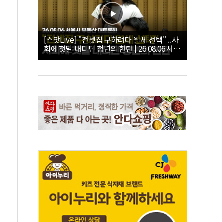
[스팟Live] "전셋집 구하려다 월세 선택"...사
회에 첫발 내디딘 청년의 한탄 | 26.08.06 서울
시 부동산 대토론회