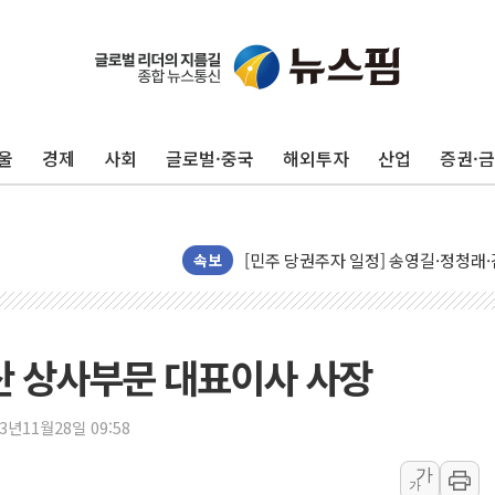
울
경제
사회
글로벌·중국
해외투자
산업
증권·
뉴욕증시, 유가·금리 부담에 하락…다
이란, 오만과 호르무즈 해협 재개방 합
[민주 당권주자 일정] 송영길·정청래·김
속보
李대통령, 오늘 부동산 정책 점검 2
[오늘의 정치일정] 8월 7일(금)
[오늘의 국회일정] 상임위·세미나·기자
산 상사부문 대표이사 사장
이란, 美·이스라엘 선박 호르무즈 통항
유럽증시, 견조한 실적 소화하며 대부분
23년11월28일 09:58
리투아니아 국방 "러, 우크라 드론으로
가
구광모, 내주 실리콘밸리서 젠슨 황 
가