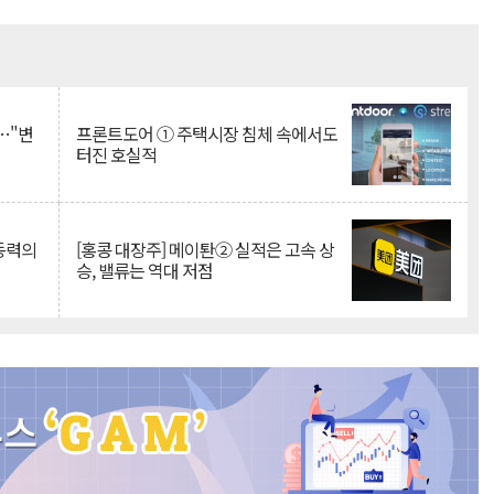
Mute
…"변
프론트도어 ① 주택시장 침체 속에서도
터진 호실적
 동력의
[홍콩 대장주] 메이퇀② 실적은 고속 상
승, 밸류는 역대 저점