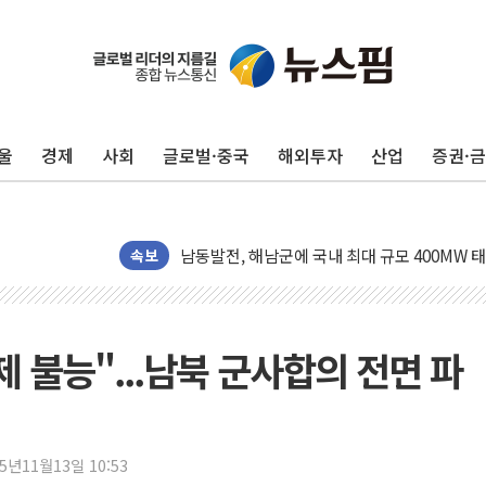
울
경제
사회
글로벌·중국
해외투자
산업
증권·
[사진] 빈살만과 에르도안의 만남
이란와이어 "이란 최고지도자 위독…곧 사망해
남동발전, 해남군에 국내 최대 규모 400MW 
속보
[인도증시] 중동 불안 속 유가 상승에 소폭 하락
황희 '폐버스 청년주택' SNS 글 역풍에 "정부
폭염 누그러지고 가뭄 숙지나...경북동해안권 8
 불능"...남북 군사합의 전면 파
사우디·튀르키예·파키스탄, '공동방위협정' 체
신길동 신축도 3.3㎡당 7250만원…써밋 클라
용산공원·그린벨트로 또 충돌…반복되는 국토부
25년11월13일 10:53
[AI 부동산 투데이] 특공 전략도 '극과 극'…