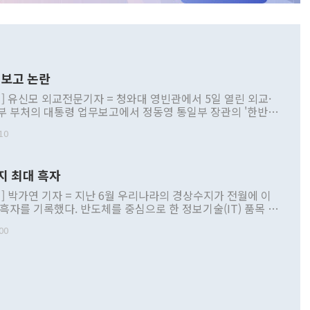
보고 논란
] 유신모 외교전문기자 = 청와대 영빈관에서 5일 열린 외교·
부 부처의 대통령 업무보고에서 정동영 통일부 장관의 '한반도
 구상'과 업무보고 발언이 논란을 빚고 있다. 이날 정 장관의
10
정부 내 조율을 거치지 않은 사안을 정책으로 추진하겠다고 공
는가 하면 사실 관계에 맞지 않은 설명도 있었다. 이재명 대통
로 신중을 기해 달라고 경고했고, 조현 외교부 장관은 '이상
지 최대 흑자
 근거한 비현실적 구상'이라는 비판을 내놨다. 그동안 정 장
책 관련 발언이 물의를 빚은 적은 여러 번 있지만 대통령과 유
] 박가연 기자 = 지난 6월 우리나라의 경상수지가 전월에 이
이 공개적으로 부정적 입장을 표명한 것은 이례적이다. 정 장
 흑자를 기록했다. 반도체를 중심으로 한 정보기술(IT) 품목 수
대북 접근법과 월권을 제어해야 한다는 목소리도 높아지고 있
간 상품수출이 처음으로 1000억달러를 넘어선 영향이다. [자
00
 따르
기자간담회를 하고 있다. [사진=통일부] 2026.07.23 ◆통일
 경상수지는 497억3000만달러 흑자로 집계됐다. 전월(386억
 넘어선 주장 정 장관은 이날 업무보고에서 '한반도 평화공존
)에 이어 두 달 연속 월간 기준 역대 최대 기록을 갈아치웠다.
 설명하면서 이재명 정부 2년차 핵심 과제로 상호 존중·평화
해 상반기 누적 경상수지 흑자는 1910억1000만달러를 기록
·핵 없는 한반도 등 3대 기본 방향을 제시했다. 정 장관은 "대
지 흑자를 견인한 것은 상품수지다. 6월 상품수지는 478억
언어는 멈춰야 한다"면서 주적 용어 대체를 주장했다. 지난 25
 흑자를 기록하며 전월에 이어 역대 최대를 다시 썼다. 국제수
D(완전하고 검증가능하며 되돌릴 수 없는 비핵화) 구도는 이미