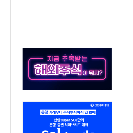
래·ETF 매수에도 고유가·금리·입법 지연 '삼중 부담'
...석유·가스주 올랐지만 빈그룹이 상쇄
총수요 104.3GW 기록
 위기 고조되는 또 다른 중동 화약고
름나기 [뉴스핌 줌인]
 실시
 온열질환자 2872명
 與 내부서 '총선·대선 직격탄' 우려