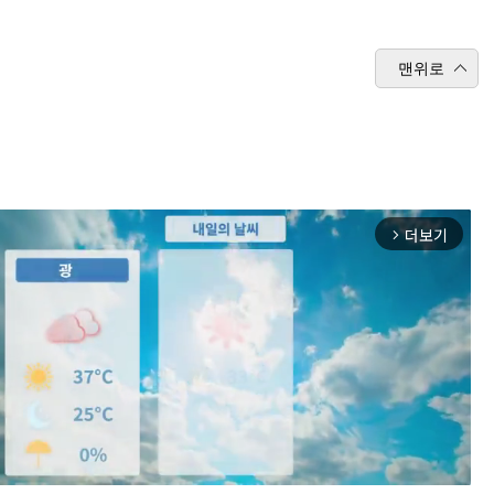
맨위로
더보기
arrow_forward_ios