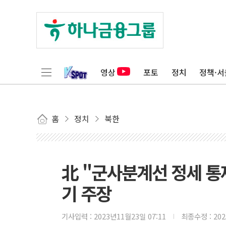
영상
포토
정치
정책·서
홈
정치
북한
北 "군사분계선 정세 통제
기 주장
기사입력 :
2023년11월23일 07:11
최종수정 :
20