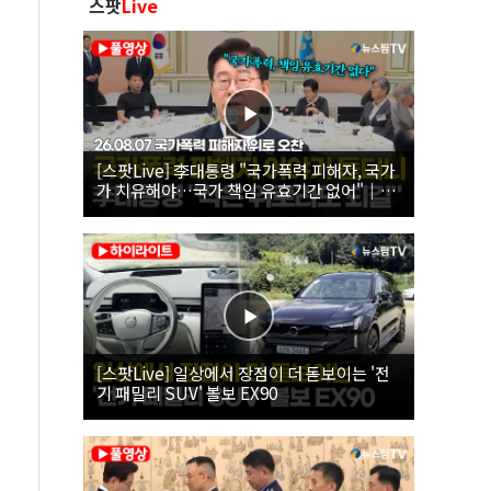
스팟
Live
[스팟Live] 李대통령 "국가폭력 피해자, 국가
가 치유해야…국가 책임 유효기간 없어"｜
26.08.07 국가폭력 피해자 위로 오찬
[스팟Live] 일상에서 장점이 더 돋보이는 '전
기 패밀리 SUV' 볼보 EX90