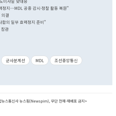
 탄도미사일 맞대응
 효력정지…MDL 공중 감시·정찰 활동 복원"
' 의결
군사합의 일부 효력정지 준비"
 참관
군사분계선
MDL
조선중앙통신
뉴스통신사 뉴스핌(Newspim), 무단 전재-재배포 금지>