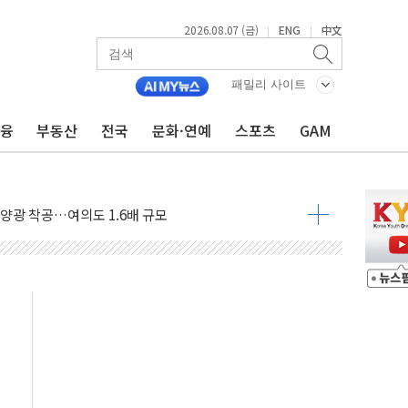
2026.08.07 (금)
ENG
中文
|
|
패밀리 사이트
금융
부동산
전국
문화·연예
스포츠
GAM
도 놀랍지 않아"
태양광 착공…여의도 1.6배 규모
...금융주 낙폭 커
정책 아냐" 해명
~9일 최대 100mm 호우
결… 수니파 국가들의 새 안보 협력 구도
비온 59㎡ 18억원대
-서울시 '정책 엇박자'
생애최초만 경쟁 치열