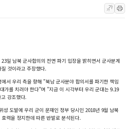
[코인시황] 비트코인 6만4000달러대 횡보…고
가
가
[베트남 증시] 유동성 부진 지속, 강보합 마감
'찜통더위'에 전력수요 역대 최고치 경신…한낮 
후티 반군, 예멘 정부군과 사우디 동시 공격…
42.5도 역대급 폭염…동물들도 특별식으로 여
경찰, 9월부터 '가족 사건' 못 맡는다…상피제
포스코홀딩스, 포스코인터·DX 지분 일부 매각
 23일 남북 군사합의의 전면 파기 입장을 밝히면서 군사분계
태국 학교서 중학생 총기 난사...최소 7명 사망
빠질 것이라고 주장했다.
40.2도 찍은 서울 등 폭염중대경보 해제…누적
에서 우리 측을 향해 "북남 군사분야 합의서를 파기한 책임
"文정부 악몽 재현 안돼"...李 부동산 세제안에
가를 치러야 한다"며 "지금 이 시각부터 우리 군대는 9.19
고 강조했다.
성 도발에 우리 군이 문재인 정부 당시인 2018년 9월 남북
 효력을 정지한데 따른 반발로 분석된다.