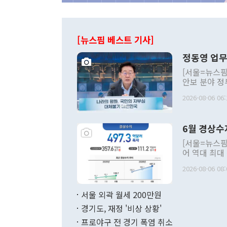
[뉴스핌 베스트 기사]
정동영 업무
[서울=뉴스핌
안보 분야 정
평화공존 발전
2026-08-06 06:
발언 중에는 
언한 것이 있
령은 공개적으
6월 경상수
주의적 희망에
관의 대북 정
[서울=뉴스핌
관 부처 장관
어 역대 최대
관의 무리한 
출 호조로 월
다. [정동영 통일부 장관이 지난달 23일 오후 서울 종로구 정부서울청사에
2026-08-06 08:
료=한국은행] 한국은행이 6일 발표한 '2026년 6월 국제수지(잠정)'에
서 취임 1주년 
면 지난 6월
부 장관 권한
1000만달러
서울 외곽 월세 200만원
발전 구상'을
이에 따라 올
적 갈등 해결
경기도, 재정 '비상 상황'
했다. 경상수
결과 혐오의 
9000만달러
프로야구 전 경기 폭염 취소
년간의 CVI