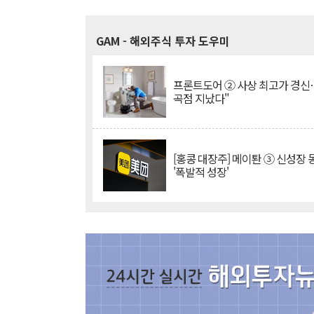
GAM
- 해외주식 투자 도우미
프론트도어 ② 사상 최고가 경신
곡점 지났다"
[홍콩 대장주] 메이퇀 ③ 신성장
'폭발적 성장'