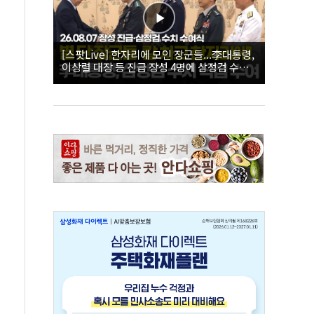
[스팟Live] 한자리에 모인 장군들...李대통령,
이상렬 대장 등 진급 장성 4명에 삼정검 수치
직접 수여｜26.08.07 장성 진급·삼정검 수치
수여식