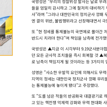
국방성은 "우리의 정찰위성 발사는 날로 우
들을 엄밀히 감시하고 그에 철저히 대비하기
사"라며 "그러나 대한민국의 정치군사 깡패
엔 결의 위반, 불법행위라고 선창해대면서 극
또 "현 정세를 통제불능의 국면에로 몰아간
반드시 치러야 한다"며 책임을 남측에 전가했
국방성은 ▲지금 이 시각부터 9.19군사분
던 모든 군사적 조치들을 즉시 회복할 것 ▲
로 남측이 책임지게 될 것이라는 등 3가지의 
성명은 "사소한 우발적 요인에 의해서도 무력
지역의 정세는 대한민국 정치군사 깡패 무리들
는 통제불능에 놓이게 됐다"고 주장했다.
또 "도를 넘은 적들의 반공화국 대결광기로 
고 있는 핵전쟁 억제력 강화와 무력 현대화 