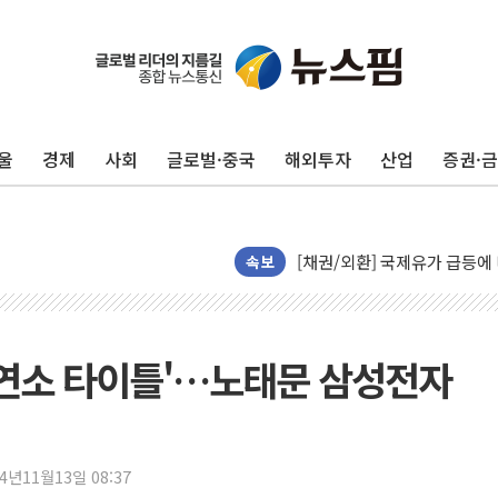
중기부, 떡국·떡볶이떡 제조업 
[브라질증시] 금리 인하에도 추
[뉴스핌 이 시각 PICK] 李, 
울
경제
사회
글로벌·중국
해외투자
산업
증권·
카드사 고객 유입 창구 된 '
제나벨, 배우 공승연 브랜드 
트럼프, 폴리실리콘·태양광에 
[채권/외환] 국제유가 급등에
속보
트럼프, '원정출산 시민권 차
트럼프 "이란전 조만간 끝날 
현대리바트, 원가 개선으로 실
 '최연소 타이틀'…노태문 삼성전자
"세금 부담 덜자"…비거주 1
세금 부담 커진 고가 1주택
[금/유가] 이란의 호르무즈 
24년11월13일 08:37
뉴욕증시, 유가·금리 부담에 