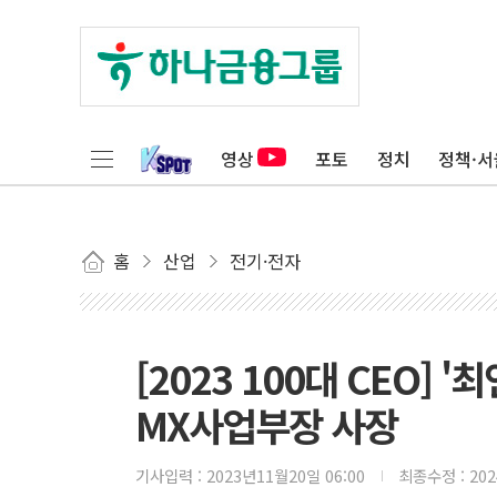
영상
포토
정치
정책·서
홈
산업
전기·전자
[2023 100대 CEO]
MX사업부장 사장
기사입력 :
2023년11월20일 06:00
최종수정 :
20