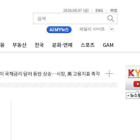
2026.08.07 (금)
ENG
中文
|
|
'생계형 적합업종' 재지정...5년 더 보호
가 완화 불확실성에 1.2% 하락 마감
패밀리 사이트
오늘 부동산 2차 회의 外
금융
부동산
전국
문화·연예
스포츠
GAM
트래블카드'…휴가철 넘어 장기 고객 묶는다
모델 발탁… 부산 광안서 약국 팝업스토어 운영
15% 관세…한국 등엔 '합산 상한' 적용
 미 국채금리·달러 동반 상승…시장, 美 고용지표 촉각
단' 행정명령 서명…출생시민권 제한 재시동
것"…군수품 부족설 일축 "막대한 무기 보유"
적 방어…다음 과제는 '외형 확대'
주택자 귀환 조짐에 전월세시장 '긴장'
자…맞교환·재매수·다운사이징 '저울질'
해협 통항 제한 검토에 유가 3% 급등…금값 보합
하락…다우 5거래일 랠리 '마침표'