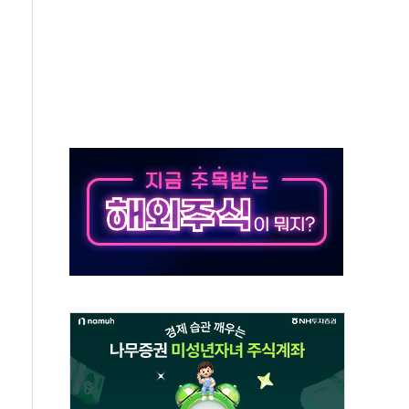
개방 합의 막바지.."美와 직접 협상 없어"
정청래·김민석 후보 - 8월 7일
동산정책 2차 점검회의…주택 공급 대책 막바지 조율
)
나·기자회견·주요 정당 - 8월 7일
무즈 통항 제한 추진…美 "통행 막을 권한 없어"