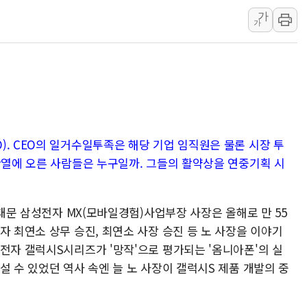
가
이란, 오만과 호르무즈 해협 재
가
[민주 당권주자 일정] 송영길·
李대통령, 오늘 오후 2시 부
[오늘의 정치일정] 8월 7일(금
[오늘의 국회일정] 상임위·세미
이란, 美·이스라엘 선박 호르
. CEO의 일거수일투족은 해당 기업 임직원은 물론 시장 투
반열에 오른 사람들은 누구일까. 그들의 활약상을 연중기획 시
노태문 삼성전자 MX(모바일경험)사업부장 사장은 올해로 만 55
자 최연소 상무 승진, 최연소 사장 승진 등 노 사장을 이야기
전자 갤럭시S시리즈가 '망작'으로 평가되는 '옴니아폰'의 실
설 수 있었던 역사 속엔 늘 노 사장이 갤럭시S 제품 개발의 중