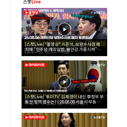
스팟
Live
[스팟Live] *풀영상* 이준석, 보완수사권 폐
지에 "민주당 개악입법, 불안감 가중시켜"｜
26.08.06 개혁신당 보완수사권 폐지 토론회
[스팟Live] '투미TV' 김제경이 내린 李정부 부
동산 정책 점수는? | 26.08.06 서울시 부동산
대토론회