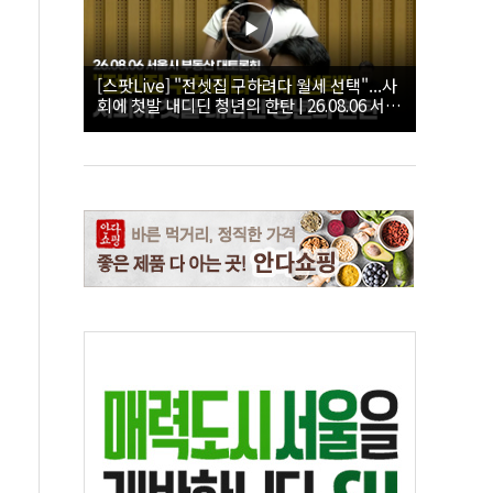
[스팟Live] "전셋집 구하려다 월세 선택"...사
회에 첫발 내디딘 청년의 한탄 | 26.08.06 서울
시 부동산 대토론회