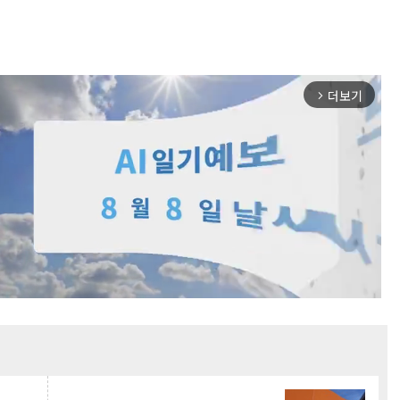
더보기
arrow_forward_ios
Mute