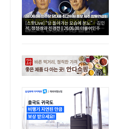
[스팟Live] “당 돌아가는 모습에 분노”…김민
석, 정청래와 신경전 | 26.08.08 더불어민주당
당대표·최고위원 후보 제주 합동연설회