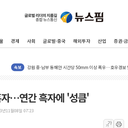
李대통령, ISA 개편 재검토 지시…與 "적극 환영"·野 "졸
동해중부 전 해상 풍랑주의보…10일까지 최대 3.5m 높은
연일 폭염에 온열질환 사망 23명…정부, 비상대응기구 가
中 전방위 아파트 부양, 수도 베이징도 부동산 규제 철폐
울
경제
사회
글로벌·중국
해외투자
산업
증권·
인제 용대리 계곡서 수위 상승으로 피서객 7명 고립…전원
동해시, 11~14일 '별똥별 멍' 운영…페르세우스 유성우 
강원 중·남부 동해안 시간당 50mm 이상 폭우…호우경보
청양 밭에서 일하던 90대 숨져…온열질환 여부 조사
속보
폭염에 車 운전면허 기능시험 오전 집중 편성…체감온도 3
李대통령, 'ISA·주가누르기 방지법' 전면 재검토 지시
'호우 특보' 경북 울진 시간당 20~30mm 강한 비...가뭄 
흑자…연간 흑자에 '성큼'
주말 무더위·열대야 지속…내륙 곳곳 소나기
오세훈 "용산공원 주택 검토, 민주당 스스로 원칙 뒤집는 
23년11월08일 07:23
충북 주말 무더위 지속…청주·진천 35도, 곳곳 소나기
가
가
10월 보완수사권 폐지·공소청 출범…피해자들 '범죄 사각