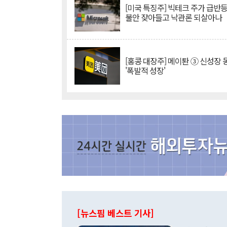
[미국 특징주] 빅테크 주가 급반등..
불안 잦아들고 낙관론 되살아나
[홍콩 대장주] 메이퇀 ③ 신성장
'폭발적 성장'
[뉴스핌 베스트 기사]