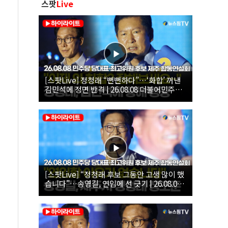
스팟
Live
[스팟Live] 정청래 “뻔뻔하다”…‘화합’ 꺼낸
김민석에 정면 반격 | 26.08.08 더불어민주당
당대표·최고위원 후보 제주 합동연설회
[스팟Live] “정청래 후보 그동안 고생 많이 했
습니다”…송영길, 연임에 선 긋기 | 26.08.08
더불어민주당 당대표·최고위원 후보 제주 합
동연설회