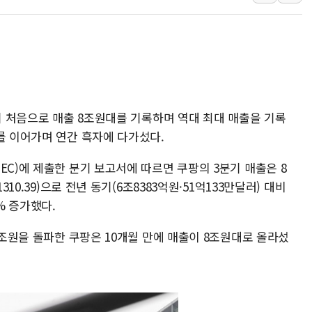
한상협, 업계 개인정보 보안 새판 짠다…'자율규제단체' 
민주당, 오늘 제주·인천 경선 발표...김민석 '재역전' vs 정
뉴욕증시, 고용 쇼크에 금리 인상 우려 후퇴…S&P500 
트럼프, 쿡 연준 이사 해임 재추진…"26일까지 의혹 소명"
유럽증시, 美 고용 예상 밖 부진에 연준 금리 인상 가능성 
분기 처음으로 매출 8조원대를 기록하며 역대 최대 매출을 기록
를 이어가며 연간 흑자에 다가섰다.
EC)에 제출한 분기 보고서에 따르면 쿠팡의 3분기 매출은 8
310.39)으로 전년 동기(6조8383억원·51억133만달러) 대비
% 증가했다.
 7조원을 돌파한 쿠팡은 10개월 만에 매출이 8조원대로 올라섰