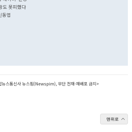
쿠팡도 못피했다
 신동엽
뉴스통신사 뉴스핌(Newspim), 무단 전재-재배포 금지>
맨위로