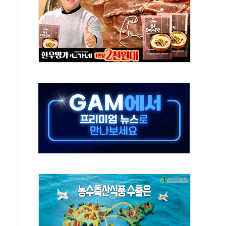
타진
청래 '격차 확대'
최고치
 요구
낮아지며 상승… STOXX 600 지수는 나흘 연속 최고치