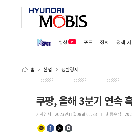
영상
포토
정치
정책·서
홈
산업
생활경제
쿠팡, 올해 3분기 연속 
기사입력 :
2023년11월08일 07:23
최종수정 :
20