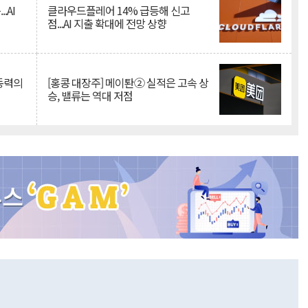
.AI
클라우드플레어 14% 급등해 신고
점...AI 지출 확대에 전망 상향
 동력의
[홍콩 대장주] 메이퇀② 실적은 고속 상
승, 밸류는 역대 저점