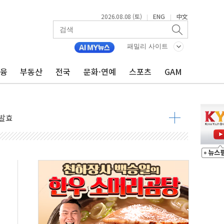
속 국정"
2026.08.08 (토)
ENG
中文
|
|
 물결
동
패밀리 사이트
금융
부동산
전국
문화·연예
스포츠
GAM
 구조
관측
 발효
8도 넘으면 중단
해소될 듯
것"
지대' 우려