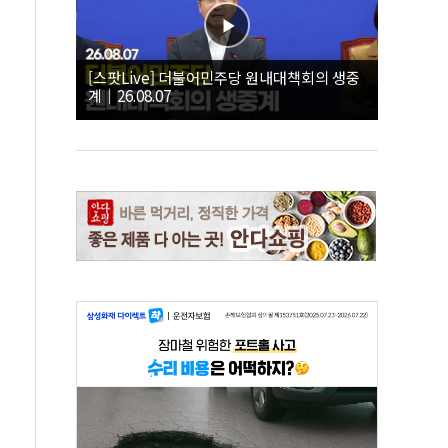
[스팟Live] 더불어민주당 원내대책회의 생중
계｜26.08.07