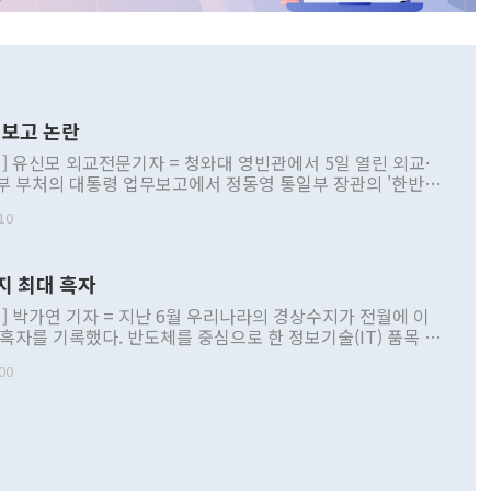
보고 논란
] 유신모 외교전문기자 = 청와대 영빈관에서 5일 열린 외교·
부 부처의 대통령 업무보고에서 정동영 통일부 장관의 '한반도
 구상'과 업무보고 발언이 논란을 빚고 있다. 이날 정 장관의
10
정부 내 조율을 거치지 않은 사안을 정책으로 추진하겠다고 공
는가 하면 사실 관계에 맞지 않은 설명도 있었다. 이재명 대통
로 신중을 기해 달라고 경고했고, 조현 외교부 장관은 '이상
지 최대 흑자
 근거한 비현실적 구상'이라는 비판을 내놨다. 그동안 정 장
책 관련 발언이 물의를 빚은 적은 여러 번 있지만 대통령과 유
] 박가연 기자 = 지난 6월 우리나라의 경상수지가 전월에 이
이 공개적으로 부정적 입장을 표명한 것은 이례적이다. 정 장
 흑자를 기록했다. 반도체를 중심으로 한 정보기술(IT) 품목 수
대북 접근법과 월권을 제어해야 한다는 목소리도 높아지고 있
간 상품수출이 처음으로 1000억달러를 넘어선 영향이다. [자
00
 따르
기자간담회를 하고 있다. [사진=통일부] 2026.07.23 ◆통일
 경상수지는 497억3000만달러 흑자로 집계됐다. 전월(386억
 넘어선 주장 정 장관은 이날 업무보고에서 '한반도 평화공존
)에 이어 두 달 연속 월간 기준 역대 최대 기록을 갈아치웠다.
 설명하면서 이재명 정부 2년차 핵심 과제로 상호 존중·평화
해 상반기 누적 경상수지 흑자는 1910억1000만달러를 기록
·핵 없는 한반도 등 3대 기본 방향을 제시했다. 정 장관은 "대
지 흑자를 견인한 것은 상품수지다. 6월 상품수지는 478억
언어는 멈춰야 한다"면서 주적 용어 대체를 주장했다. 지난 25
 흑자를 기록하며 전월에 이어 역대 최대를 다시 썼다. 국제수