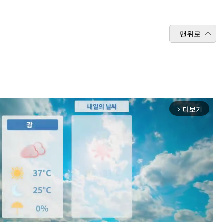
맨위로
더보기
arrow_forward_ios