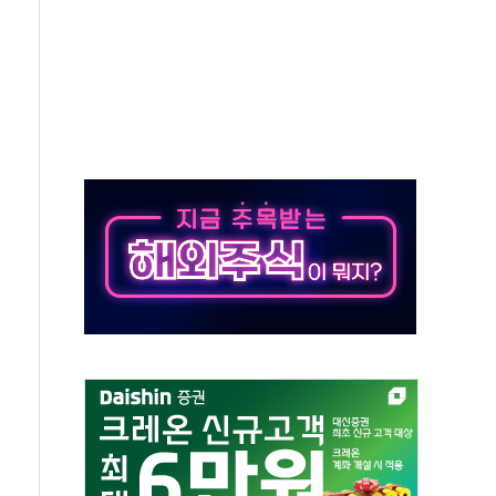
바 제쳤다…산업 예측 AI 잇단 세계 1위
 공급 지지부잔...숫자보다 실천 가능한 대책이 중요"
환영…"국내 생산·투자 확대에 도움"
재판부' 시범운영…평균 3개월 만에 1심 결론
ICK] 이란 협상단장, 트럼프 'TACO' 조롱 外
월마트 3600개 매장 판매
·조각투자 장외거래 청산결제 인프라 구축 착수
 프리미어 1000' 선정
플립8·폴드8' 전용 액세서리 출시