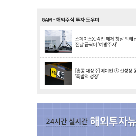
GAM
- 해외주식 투자 도우미
스페이스X, 락업 해제 첫날 되레 급
전날 급락이 '예방주사'
[홍콩 대장주] 메이퇀 ③ 신성장
'폭발적 성장'