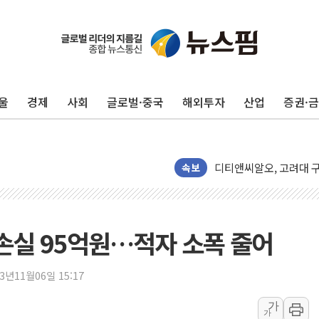
에어프레미아, 호치민 노선
울
경제
사회
글로벌·중국
해외투자
산업
증권·
티엠씨, 220억원 규모 
[특징주] 2차전지주 동
디티앤씨알오, 고려대 구
속보
中企 졸업해도 세제혜택 3
[특징주] 엘앤에프, 흑자
[글로벌 마켓 리포트 8월
손실 95억원…적자 소폭 줄어
[인사] 기획예산처
"'국평' 분양가가 30억
23년11월06일 15:17
인크로스, 2Q 영업익 28
대상, 청정원 동물복지 
가
가