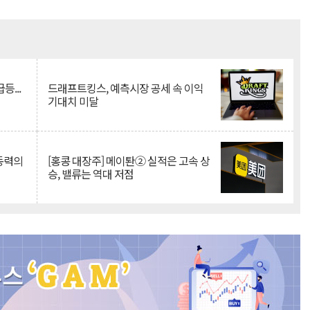
Mute
등...
드래프트킹스, 예측시장 공세 속 이익
기대치 미달
 동력의
[홍콩 대장주] 메이퇀② 실적은 고속 상
승, 밸류는 역대 저점