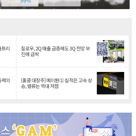
Mute
·아프리
질로우, 2Q 매출 급증에도 3Q 전망 부
진에 급락
 동력의
[홍콩 대장주] 메이퇀② 실적은 고속 상
승, 밸류는 역대 저점