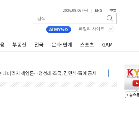
2026.08.06 (목)
ENG
中文
|
|
일 박람회서 신규 채널 확보
패밀리 사이트
 ANDA] 8월 6일
금융
부동산
전국
문화·연예
스포츠
GAM
대형 미디어아트로 다채로운 볼거리 제공
해영토수호훈련 비공개 실시
 레버리지 책임론…정청래·조국, 김민석·靑에 공세
아니다"…원주 A아파트 '입주민 3인방' 정면 반박
질도' 완성...달 어디에 어떤 광물이 있나 한눈에
 커패시터' 사업 확대
자사주 추가 매입
업익 849억원…전년 比 22.3%↑
·영업익 1037억원…상반기 역대 최대
 항공우주·방산으로 넓힌다
9 DNA 백신 플랫폼' 美 특허 확보