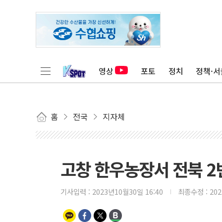
영상
포토
정치
정책·서
홈
전국
지자체
고창 한우농장서 전북 2
기사입력 :
2023년10월30일 16:40
최종수정 :
20