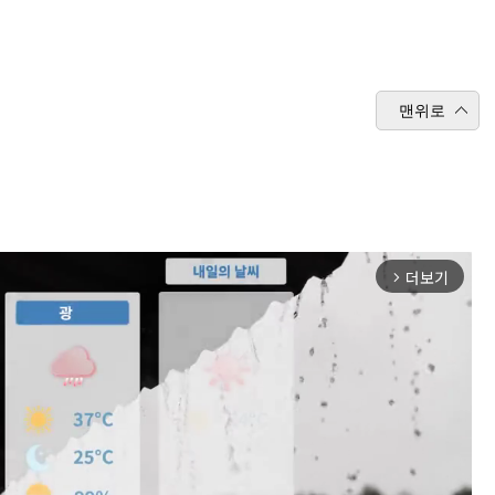
맨위로
더보기
arrow_forward_ios