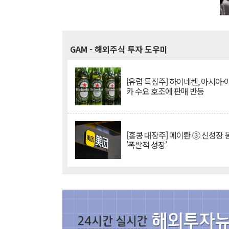
GAM
- 해외주식 투자 도우미
[유럽 특징주] 하이네켄, 아시아
카 수요 호조에 판매 반등
[홍콩 대장주] 메이퇀 ③ 신성장
'폭발적 성장'