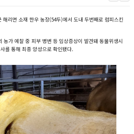
경북도·대구시 '2차 공
서울 아파트값 0.26
군 해리면 소재 한우 농장(54두)에서 도내 두번째로 럼피스킨
효성중공업, 덴마크에 
딥시크, AI 서비스 가격
의 농가 예찰 중 피부 병변 등 임상증상이 발견돼 동물위생시
CJ프레시웨이, 2분기 
사를 통해 최종 양성으로 확인됐다.
초박빙 경선에 친명계 '
구리시 입주업종 확대…