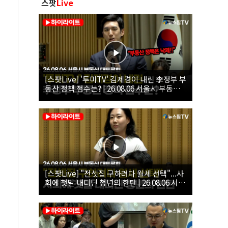
스팟
Live
[스팟Live] '투미TV' 김제경이 내린 李정부 부
동산 정책 점수는? | 26.08.06 서울시 부동산
대토론회
[스팟Live] "전셋집 구하려다 월세 선택"...사
회에 첫발 내디딘 청년의 한탄 | 26.08.06 서울
시 부동산 대토론회