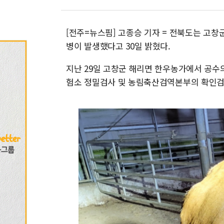
[전주=뉴스핌] 고종승 기자 = 전북도는 고창
병이 발생했다고 30일 밝혔다.
지난 29일 고창군 해리면 한우농가에서 공수
험소 정밀검사 및 농림축산검역본부의 확인검