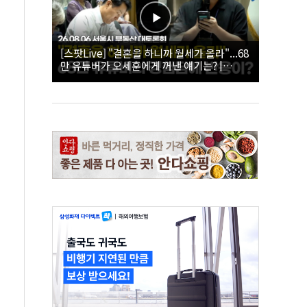
[스팟Live] "결혼을 하니까 월세가 올라"...68
만 유튜버가 오세훈에게 꺼낸 얘기는? |
26.08.06 서울시 부동산 대토론회