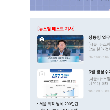
[뉴스핌 베스트 기사]
정동영 업무
[서울=뉴스핌
안보 분야 정
평화공존 발전
2026-08-06 06:
발언 중에는 
언한 것이 있
령은 공개적으
6월 경상수
주의적 희망에
관의 대북 정
[서울=뉴스핌
관 부처 장관
어 역대 최대
관의 무리한 
출 호조로 월
다. [정동영 통일부 장관이 지난달 23일 오후 서울 종로구 정부서울청사에
2026-08-06 08:
료=한국은행] 한국은행이 6일 발표한 '2026년 6월 국제수지(잠정)'에
서 취임 1주년 
면 지난 6월
부 장관 권한
1000만달러
서울 외곽 월세 200만원
발전 구상'을
이에 따라 올
적 갈등 해결