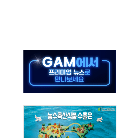
공기관 이전' 대응 '맞손'
%↑…상승폭 커졌지만 고가주택 밀집된 강남·서초 둔화
초고압변압기 첫 공급...국가 전력망에 첫 입성
 대대적 인상 계획...업계 파장 예고
영업익 14.2% 감소…"온라인 사업으로 성장"
추가 투표' 요구...친청계 응집력 '희석' 전략 통할까
'현대 테라타워 구리갈매' 공급