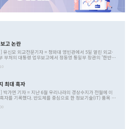
보고 논란
] 유신모 외교전문기자 = 청와대 영빈관에서 5일 열린 외교·
부 부처의 대통령 업무보고에서 정동영 통일부 장관의 '한반도
 구상'과 업무보고 발언이 논란을 빚고 있다. 이날 정 장관의
10
정부 내 조율을 거치지 않은 사안을 정책으로 추진하겠다고 공
는가 하면 사실 관계에 맞지 않은 설명도 있었다. 이재명 대통
로 신중을 기해 달라고 경고했고, 조현 외교부 장관은 '이상
지 최대 흑자
 근거한 비현실적 구상'이라는 비판을 내놨다. 그동안 정 장
책 관련 발언이 물의를 빚은 적은 여러 번 있지만 대통령과 유
] 박가연 기자 = 지난 6월 우리나라의 경상수지가 전월에 이
이 공개적으로 부정적 입장을 표명한 것은 이례적이다. 정 장
 흑자를 기록했다. 반도체를 중심으로 한 정보기술(IT) 품목 수
대북 접근법과 월권을 제어해야 한다는 목소리도 높아지고 있
간 상품수출이 처음으로 1000억달러를 넘어선 영향이다. [자
00
 따르
기자간담회를 하고 있다. [사진=통일부] 2026.07.23 ◆통일
 경상수지는 497억3000만달러 흑자로 집계됐다. 전월(386억
 넘어선 주장 정 장관은 이날 업무보고에서 '한반도 평화공존
)에 이어 두 달 연속 월간 기준 역대 최대 기록을 갈아치웠다.
 설명하면서 이재명 정부 2년차 핵심 과제로 상호 존중·평화
해 상반기 누적 경상수지 흑자는 1910억1000만달러를 기록
·핵 없는 한반도 등 3대 기본 방향을 제시했다. 정 장관은 "대