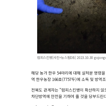
럼피스킨병[사진=뉴스핌DB] 2023.10.30 gojong
해당 농가 한우 54마리에 대해 살처분 명령을
역 한우농장 166호(7757두)에 소독 및 
전북도 관계자는 "럼피스킨병이 확산하지 않
차단방역에 만전을 기하여 줄 것을 당부드린다