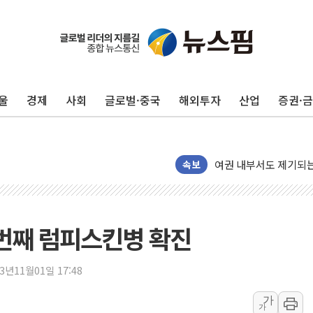
에이루트, 글로벌 리테
[뉴스핌 뉴스레터 Today
울
경제
사회
글로벌·중국
해외투자
산업
증권·
인천공항 여객터미널, 
해군, 독도 인근서 동
여권 내부서도 제기되는
[단독] "입주민 갑질 
속보
중국 최신판 '달(月) 지
뉴인텍, 하반기 '전력용
듀오백 정관영 대표, 
번째 럼피스킨병 확진
BGF리테일, 2분기 영
휴젤, 매출 2545억원
23년11월01일 17:48
포스코, 희귀가스 사업
가
가
진원생명과학, '코로나1