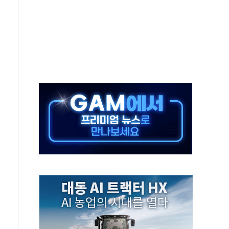
·태양광주↑ VS 트레이드데스크·웬디스↓
 끝까지 찾겠다"
중 완화 전환점"
적 공급 확대·속도전 총력"
 급등
않아"