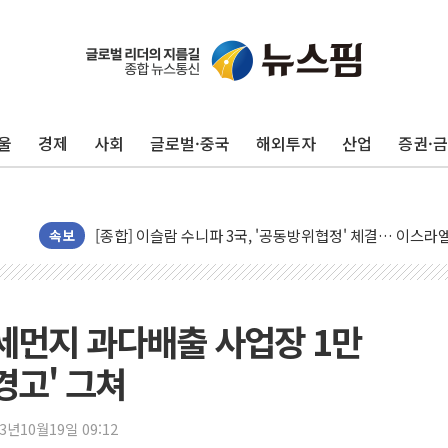
울
경제
사회
글로벌·중국
해외투자
산업
증권·
유럽증시, 美 고용 예상 밖 부진에 연준 금리 인상 가능성 
미 연준 매파 기세 꺾이나…고용 감소에 9월 동결 전망 우
[종합] 이슬람 수니파 3국, '공동방위협정' 체결… 이스라
트럼프, 백신·자폐증 행정명령 검토…"이르면 다음 주"
속보
美 항소법원, 백악관 무도회장 공사 중단 명령…트럼프 제
이란 핵심 원유 수출항 '하르그섬', 최근 1주일 이상 '올스
美 고용 쇼크에 엔화 장중 급등…시장은 "또 개입했나" 촉
미세먼지 과다배출 사업장 1만
[AI MY 뉴스] 뉴욕 반도체주 프리뷰...美 고용 쇼크에 반도
경고' 그쳐
뉴욕증시 프리뷰, 美 고용 쇼크에 금리 인상 우려 후퇴…나
[종합] 美 7월 고용 2만3000명 감소 '쇼크'…9월 금리 인
23년10월19일 09:12
[사진] 이슬람 수니파 3개국, 공동방위협정 체결