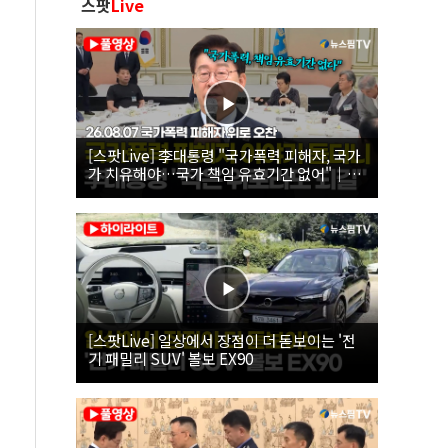
스팟
Live
[스팟Live] 李대통령 "국가폭력 피해자, 국가
가 치유해야…국가 책임 유효기간 없어"｜
26.08.07 국가폭력 피해자 위로 오찬
[스팟Live] 일상에서 장점이 더 돋보이는 '전
기 패밀리 SUV' 볼보 EX90