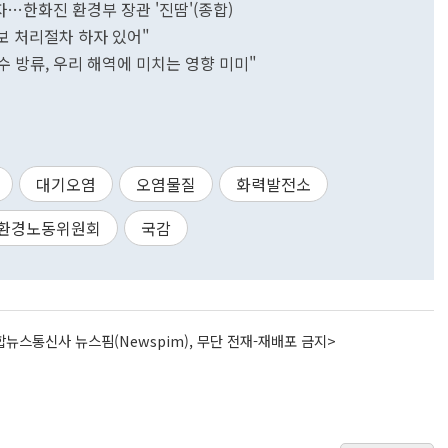
자…한화진 환경부 장관 '진땀'(종합)
 보 처리절차 하자 있어"
수 방류, 우리 해역에 미치는 영향 미미"
대기오염
오염물질
화력발전소
환경노동위원회
국감
뉴스통신사 뉴스핌(Newspim), 무단 전재-재배포 금지>