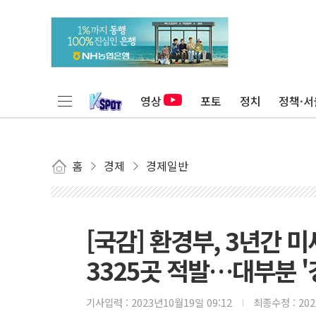
영상
포토
정치
정책·서
홈
경제
경제일반
[국감] 환경부, 3년간 
3325곳 적발…대부분 '
기사입력 :
2023년10월19일 09:12
최종수정 :
20