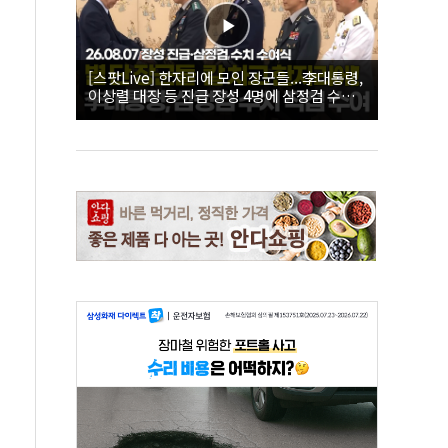
[스팟Live] 한자리에 모인 장군들...李대통령,
이상렬 대장 등 진급 장성 4명에 삼정검 수치
직접 수여｜26.08.07 장성 진급·삼정검 수치
수여식