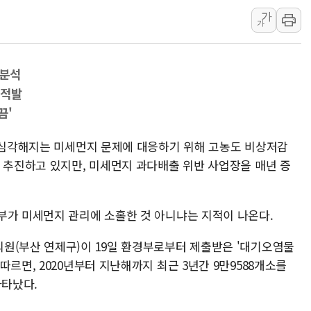
가
뉴욕증시 개장 전 특징주...아틀라시안·클라우드플레어
가
보훈부, 미 DPAA와 MOU… "6·25 미군 실종자 7359명
트럼프 "금리 내려야"…파월 때와 달리 워시엔 톤 낮춰
 분석
특정 정치인 측근 포항시 정책특보 내정설...포항시 '시끌'
 적발
李 "해남 태양광, 대한민국 다음 100년 밑거름…수도권 집
끔'
李 대통령, '6시간 마라톤 부동산 2차 회의' 주재… "전폭
트럼프, 中 겨냥 폴리실리콘 관세 15% 부과…美 태양광주
록 심각해지는 미세먼지 문제에 대응하기 위해 고농도 비상저감
을 추진하고 있지만, 미세먼지 과다배출 위반 사업장을 매년 증
[사진] 빈살만과 에르도안의 만남
이란와이어 "이란 최고지도자 위독…곧 사망해도 놀랍지 
부가 미세먼지 관리에 소홀한 것 아니냐는 지적이 나온다.
원(부산 연제구)이 19일 환경부로부터 제출받은 '대기오염물
르면, 2020년부터 지난해까지 최근 3년간 9만9588개소를
나타났다.