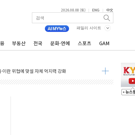
2026.08.08 (토)
ENG
中文
|
|
패밀리 사이트
금융
부동산
전국
문화·연예
스포츠
GAM
낮아지며 상승… STOXX 600 지수는 나흘 연속 최고치
세
엘·이란 위협에 맞설 자체 억지력 강화
동
톱'… 美 해상봉쇄 영향
각
체주 '활짝'
스닥 선물 1%대 상승
상 기대 후퇴