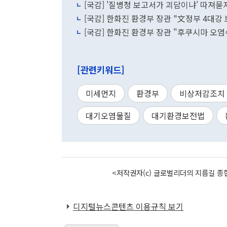
[국감] '질병청 보고서가 괴담이냐' 따져묻
[국감] 한화진 환경부 장관 "文정부 4대강
[국감] 한화진 환경부 장관 "후쿠시마 오염
[관련키워드]
미세먼지
환경부
비상저감조치
대기오염물질
대기환경보전법
<저작권자(c) 글로벌리더의 지름길 종합
디지털뉴스콘텐츠 이용규칙 보기