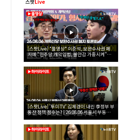
스팟
Live
[스팟Live] *풀영상* 이준석, 보완수사권 폐
지에 "민주당 개악입법, 불안감 가중시켜"｜
26.08.06 개혁신당 보완수사권 폐지 토론회
[스팟Live] '투미TV' 김제경이 내린 李정부 부
동산 정책 점수는? | 26.08.06 서울시 부동산
대토론회