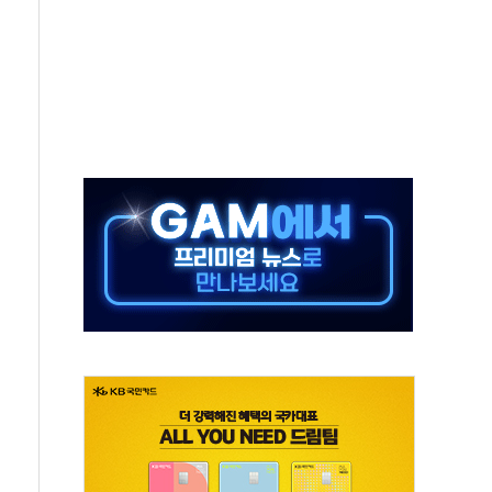
미사일 1발 발사… 올해 10번째·42일 만 도발
 새 안보 위기… 반군·마약카르텔이 습득해 전투 활용
어선 구조
무해한 표면 부식 물질"
분만에 진화...외국인 노동자 숨져
즌2
축 피해 최소화 '총력 대응'
유입에도 박스권…美 암호화폐 법안 처리 여부도 변수
 '62일째'..."대부분 여기서 상주"
환자 2665명·사망 23명
목에 코스피 '휘청'
탄도미사일 발사