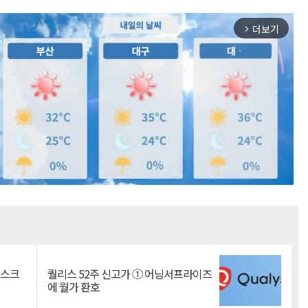
더보기
arrow_forward_ios
Mute
리스크
퀄리스 52주 신고가 ① 어닝서프라이즈
에 월가 환호