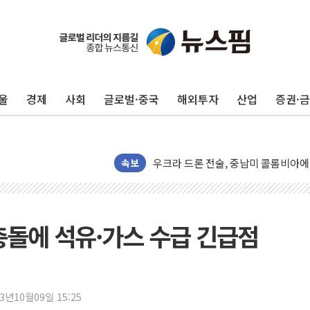
울
경제
사회
글로벌·중국
해외투자
산업
증권·
금값 7주 만에 최고…美 고용 둔화·
속보
[인도증시] 중동 긴장 완화에 실적 호
러, 1인칭시점 드론으로 우크라 민간
[베트남 증시] 지수 하락 속 'DGC
충돌에 석유·가스 수급 긴급점
'월가의 황제' 다이먼 "금융시장 레
양주 섬유염색공장서 화재 1명 중상…
김정관 산업부 장관 "주 52시간 손봐
23년10월09일 15:25
해군 1함대 창설 80주년…지역과 함께