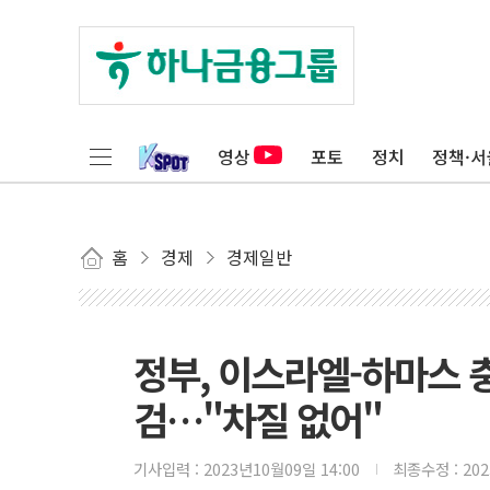
영상
포토
정치
정책·서
홈
경제
경제일반
정부, 이스라엘-하마스 
검…"차질 없어"
기사입력 :
2023년10월09일 14:00
최종수정 :
20