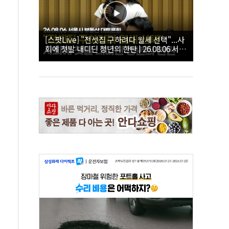
[스팟Live] "전셋집 구하려다 월세 선택"...사
회에 첫발 내디딘 청년의 한탄 | 26.08.06 서울
시 부동산 대토론회