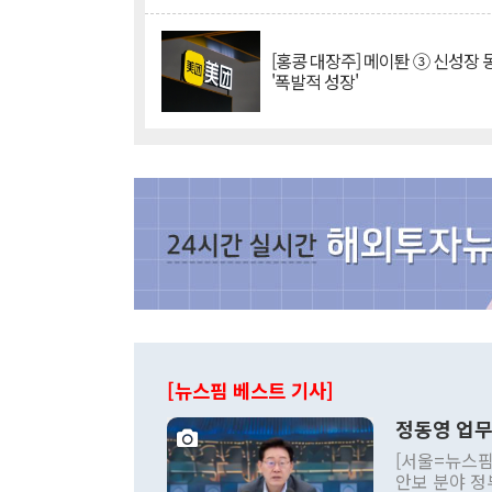
[홍콩 대장주] 메이퇀 ③ 신성장
'폭발적 성장'
[뉴스핌 베스트 기사]
정동영 업무
[서울=뉴스핌
안보 분야 정