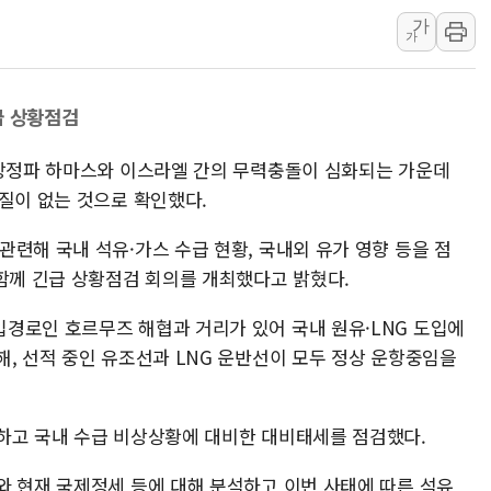
가
[3보] 북, 원산서 동해로 단거리 탄도
가
우크라 드론 전술, 중남미 콜롬비아에
동해해경, 독도 해상서 부유물 감긴 
급 상황점검
주한미군 "오산기지 누출, 백린 아닌 
구미 폐염산처리업체서 불 2시간30여
무장정파 하마스와 이스라엘 간의 무력충돌이 심화되는 가운데
해군과 함께하는 '불금전파, 송정' 시
질이 없는 것으로 확인했다.
강원도 폭염특보 11일째…온열질환·가
련해 국내 석유·가스 수급 현황, 국내외 유가 영향 등을 점
[코인 시황] 비트코인, ETF 자금 
 함께 긴급 상황점검 회의를 개최했다고 밝혔다.
[르포] 39도 폭염 속 잠실 개표소 시위
강원·전라권 폭염중대경보 확대…온열질
경로인 호르무즈 해협과 거리가 있어 국내 원유·LNG 도입에
, 선적 중인 유조선과 LNG 운반선이 모두 정상 운항중임을
빚투·레버리지 줄었지만, 반도체 두 종
[2보] 북한, 원산서 동해상 단거리 
하고 국내 수급 비상상황에 대비한 대비태세를 점검했다.
와 현재 국제정세 등에 대해 분석하고 이번 사태에 따른 석유