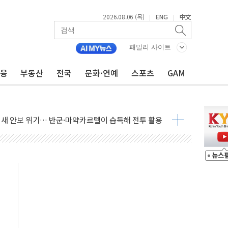
2026.08.06 (목)
ENG
中文
|
|
패밀리 사이트
금융
부동산
전국
문화·연예
스포츠
GAM
호르무즈 재개방 기대에 강세
조까지, 상승...호실적 보고 기업 상승세 뚜렷
인 '사파리' 공격… 시민들 공포감 극대화 전략
' 임시 주총 기대감에 홀로 상한가…마진 잔액은 사상 최고
버리지 위험수위…숨은 차입이 더 큰 변수"
대응 1단계 진압 중
야, 경쟁상대 中과 비교해야"
하는 '선봉'의 대민 봉사