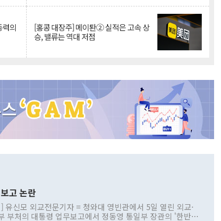
 동력의
[홍콩 대장주] 메이퇀② 실적은 고속 상
승, 밸류는 역대 저점
보고 논란
] 유신모 외교전문기자 = 청와대 영빈관에서 5일 열린 외교·
부 부처의 대통령 업무보고에서 정동영 통일부 장관의 '한반도