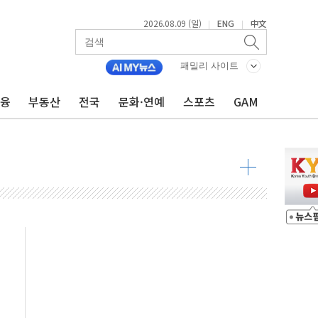
2026.08.09 (일)
ENG
中文
|
|
투입…고수온 양식장 복구·지원 '총력'
패밀리 사이트
산사태 주의보'...경북도, 호우 피해·통제구간 없어
%p' 차 재역전 성공...金 45.42% vs 鄭 44.56%
금융
부동산
전국
문화·연예
스포츠
GAM
·정청래·김민석 당대표 후보
 정청래에 승리...47.75% vs 42.08%
과 발표...김민석 47.75% 정청래 42.08%
표...김민석 45.09% 정청래 43.27% 송영길 11.63%
표...김민석 52.64% 정청래 39.89% 송영길 7.47%
0~8.14)
…공습 한계·탄약 부족 현실화
50㎜ 폭우…강원 동해안 강한 비 이어져
 환경미화원 수거차에 치여 사망