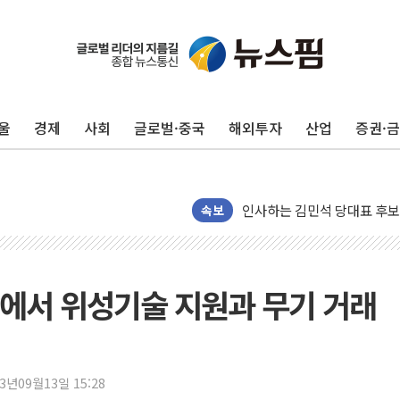
포항시 재난예산 40억 긴급 
울진·영덕 '호우특보'-포항 '
[종합] 김민석, 정청래에 '0.86
울
경제
사회
글로벌·중국
해외투자
산업
증권·
인천 합동연설회 나선 송영길
김민석, 2주차 제주·인천 경선서
인사하는 김민석 당대표 후보
속보
[속보] 민주, 제주·인천 경선 결
[속보] 민주, 인천 경선 결과 발
[속보] 민주, 제주 경선 결과 발
에서 위성기술 지원과 무기 거래
이번주 국내 주요 금융일정(8.1
美, 이란전 출구전략 만지작
강릉·동해·삼척 시간당 최대 
23년09월13일 15:28
폐기물 수거하다 참변…60대