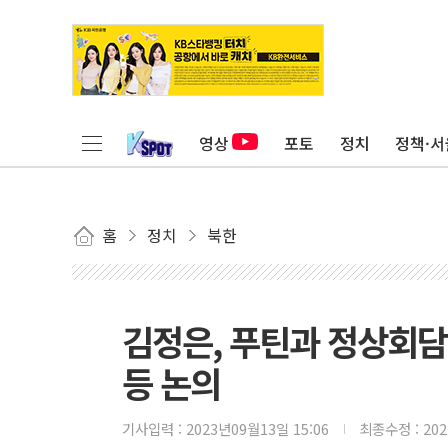
영상
포토
정치
정책·서
홈
정치
북한
김정은, 푸틴과 정상회담
등 논의
기사입력 :
2023년09월13일 15:06
최종수정 :
20