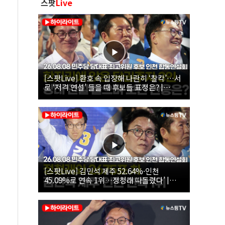
스팟
Live
[스팟Live] 환호 속 입장해 나란히 ‘찰칵’…서
로 ‘저격 연설’ 들을 때 후보들 표정은? |
26.08.08 더불어민주당 당대표·최고위원 후
보 인천 합동연설회
[스팟Live] 김민석 제주 52.64%·인천
45.09%로 연속 1위…정청래 따돌렸다’ |
26.08.08 더불어민주당 당대표·최고위원 후
보 인천 합동연설회