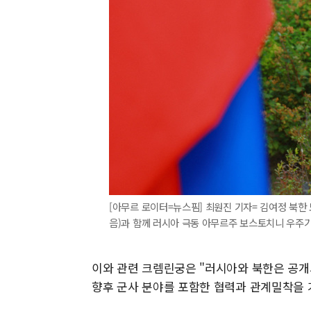
[아무르 로이터=뉴스핌] 최원진 기자= 김여정 북한
음)과 함께 러시아 극동 아무르주 보스토치니 우주기지를 
이와 관련 크렘린궁은 "러시아와 북한은 공개
향후 군사 분야를 포함한 협력과 관계밀착을 