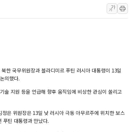
서울 중랑구 주택가서 흉기 난
가
가
李대통령 "결혼 때문에 손해 
여수 오동도 인근 해상서 모
추미애, '위안부' 피해자 기림
인천 선재도 갯벌서 해루질 중
인천서 말다툼 중 어머니 흉기
'화합' 꺼낸 김민석에 '뻔뻔
은 북한 국무위원장과 블라디미르 푸틴 러시아 대통령이 13일
 논의했다.
 기술 지원 등을 언급해 향후 움직임에 비상한 관심이 쏠리고
김정은 위원장은 13일 낮 러시아 극동 아무르주에 위치한 보스
 푸틴 대통령과 만났다.