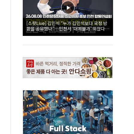
[스팟Live] 김민석 “누가 김민석보다 국정 방
향을 공유했나”…인천서 ‘대체불가’ 외쳤다 |
26.08.08 더불어민주당 당대표·최고위원 후
보 인천 합동연설회