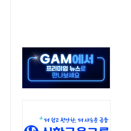
동…60대 남성 2명 숨져
보는 일 없게"…'결혼 페널티' 22개 과제 손본다
터보트 전복…1명 사망·1명 실종
의 날 참석..."국제적 시민 연대로 목소리 내야"
 실종 60대 나흘만에 숨진 채 발견
 살해 10대 아들 체포
' 받아친 정청래…제주 연설서 신경전 고조