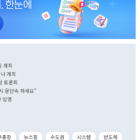
일 개최
미나 개최
성 토론회
차시 문단속 하세요"
 임명
부총장
뉴스핌
수도권
시스템
반도체