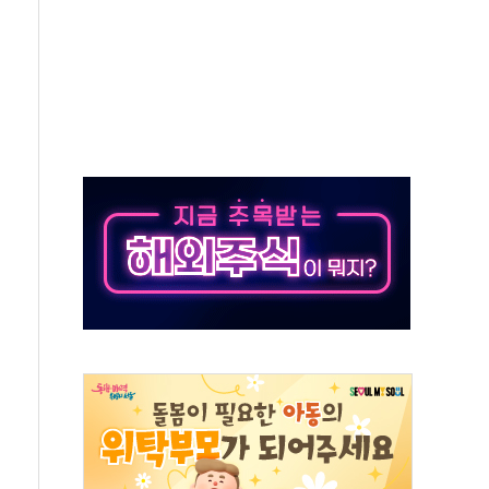
IT 2026' 참가
억원…순이익 흑자 전환
 따른 중과세는 과세 원칙 어긋나"
이용자수 1000만 돌파
고한 파트너십 이어갈 예정"
항의 서한…"표현의 자유 위협"
.2분기 영업이익 121% 급증
울·경기·충북 선관위 등 추가 압수수색
, 30일 2주년 기념 행사
..RSU 세제지원 긍정 검토되길"