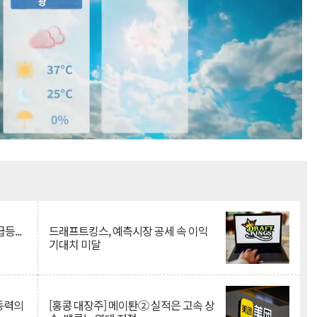
Mute
등...
드래프트킹스, 예측시장 공세 속 이익
기대치 미달
 동력의
[홍콩 대장주] 메이퇀② 실적은 고속 상