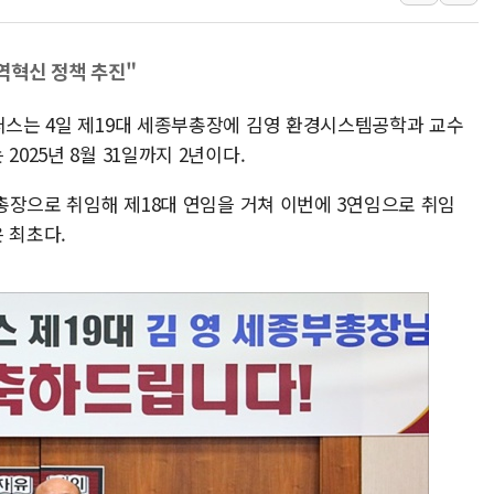
HDC랩스, 'BUILD CON SUMM
와이즈버즈, 상반기 매출 245
역혁신 정책 추진"
배준영 의원 "거주 사용 형태에
캠퍼스는 4일 제19대 세종부총장에 김영 환경시스템공학과 교수
[컨콜] 네이버, AI탭 월간 활성 
025년 8월 31일까지 2년이다.
[컨콜] 네이버, "엔비디아와 공
美공화, 韓 '개정 정통망법'에 
부총장으로 취임해 제18대 연임을 거쳐 이번에 3연임으로 취임
롯데쇼핑, 백화점이 이끈 반등..
 최초다.
합수본, '투표율 조작 의혹' 서
교원그룹 펫 프렌들리 호텔 '키녹'
벤처업계 "정부 세제개편안 환영.