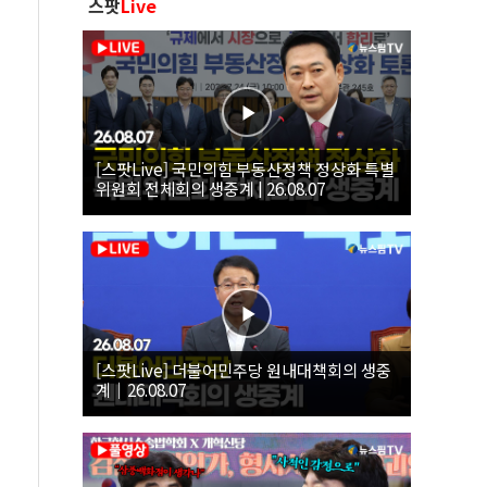
스팟
Live
[스팟Live] 국민의힘 부동산정책 정상화 특별
위원회 전체회의 생중계 | 26.08.07
[스팟Live] 더불어민주당 원내대책회의 생중
계｜26.08.07