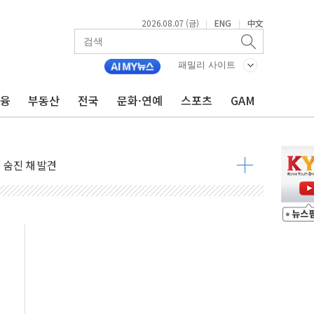
2026.08.07 (금)
ENG
中文
|
|
패밀리 사이트
금융
부동산
전국
문화·연예
스포츠
GAM
달러 건넨 韓기업 조사… "관세 무마용 뇌물 의혹"
품공사 등 20곳 '최우수'...인천환경공단 등 '부진'
 숨진 채 발견
보안기업, 중국제 공유기서 '백도어' 발견
않겠다"
회원 수 세계 1위…국내 회원 34% 증가
 혜택 강화...새벽 배송 도입 예정
으로 부동산과 건강까지 영역 확장 예정
장기공급 합의에 7%대 급등