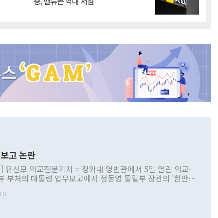
승, 밸류는 역대 저점
보고 논란
] 유신모 외교전문기자 = 청와대 영빈관에서 5일 열린 외교·
부 부처의 대통령 업무보고에서 정동영 통일부 장관의 '한반도
 구상'과 업무보고 발언이 논란을 빚고 있다. 이날 정 장관의
10
정부 내 조율을 거치지 않은 사안을 정책으로 추진하겠다고 공
는가 하면 사실 관계에 맞지 않은 설명도 있었다. 이재명 대통
로 신중을 기해 달라고 경고했고, 조현 외교부 장관은 '이상