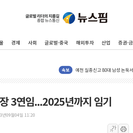
울
경제
사회
글로벌·중국
해외투자
산업
증권·
美 민주, 트럼프 측에 200만 
지방공기업 경영평가, 서울농수산식
예천 실종신고 80대 남성 논둑서
속보
"35초마다 중국과 통신"...美
한병도 "막말 정치를 좌시하지 
원내대책회의 참석하는 한병도
 3연임...2025년까지 임기
AIA그룹, 12년 연속 MDRT 
[컨콜] 네이버, 멤버십 연계 배송
23년09월04일 11:20
[컨콜] 네이버 AI탭, 올해 안
가
가
[특징주] 포스코퓨처엠, LFP 