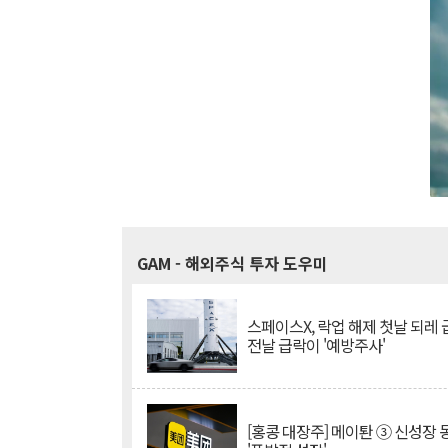
GAM
- 해외주식 투자 도우미
스페이스X, 락업 해제 첫날 되레 급
전날 급락이 '예방주사'
[홍콩 대장주] 메이퇀 ③ 신성장