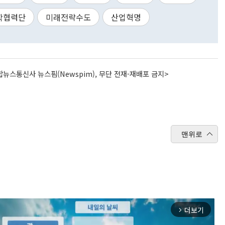
학협력단
미래전략수도
산업혁명
뉴스통신사 뉴스핌(Newspim), 무단 전재-재배포 금지>
맨위로
더보기
arrow_forward_ios