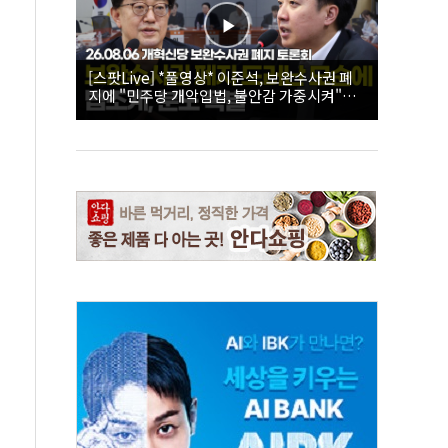
[스팟Live] *풀영상* 이준석, 보완수사권 폐
지에 "민주당 개악입법, 불안감 가중시켜"｜
26.08.06 개혁신당 보완수사권 폐지 토론회