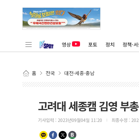
영상
포토
정치
정책·서
홈
전국
대전·세종·충남
고려대 세종캠 김영 부총장
기사입력 :
2023년09월04일 11:20
최종수정 :
20