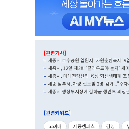
[관련기사]
세종시 호수공원 일원서 '자원순환축제' 9
세종시, 12일 제2회 '클라우드야 놀자' 세
세종시, 미래전략산업 육성·혁신생태계 조
세종 남부서, 차량 절도범 2명 검거..."주
세종시 행정부시장에 김하균 행안부 의정관
[관련키워드]
고려대
세종캠퍼스
김영