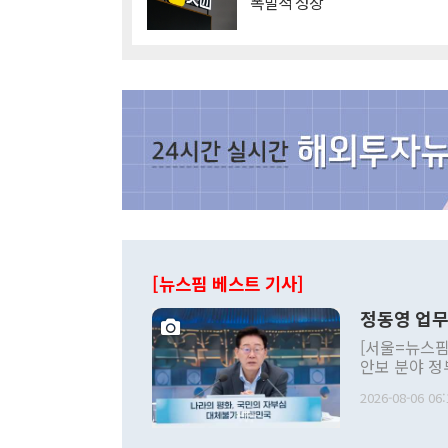
'폭발적 성장'
[뉴스핌 베스트 기사]
정동영 업무
[서울=뉴스핌
안보 분야 정
평화공존 발전
2026-08-06 06:
발언 중에는 
언한 것이 있
령은 공개적으