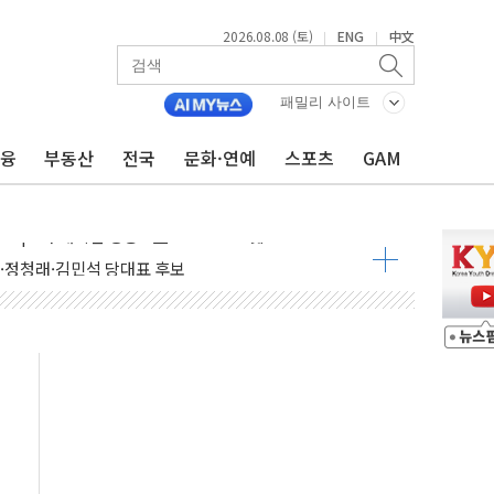
2026.08.08 (토)
ENG
中文
|
|
패밀리 사이트
금융
부동산
전국
문화·연예
스포츠
GAM
투입…고수온 양식장 복구·지원 '총력'
산사태 주의보'...경북도, 호우 피해·통제구간 없어
%p' 차 재역전 성공...金 45.42% vs 鄭 44.56%
·정청래·김민석 당대표 후보
 정청래에 승리...47.75% vs 42.08%
과 발표...김민석 47.75% 정청래 42.08%
표...김민석 45.09% 정청래 43.27% 송영길 11.63%
표...김민석 52.64% 정청래 39.89% 송영길 7.47%
0~8.14)
…공습 한계·탄약 부족 현실화