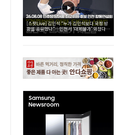
[스팟Live] 김민석 “누가 김민석보다 국정 방
향을 공유했나”…인천서 ‘대체불가’ 외쳤다 |
26.08.08 더불어민주당 당대표·최고위원 후
보 인천 합동연설회