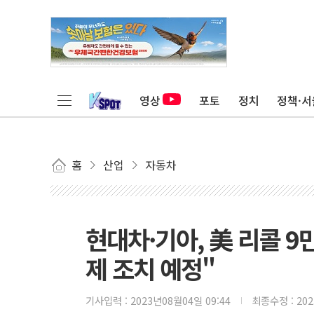
영상
포토
정치
정책·서
홈
산업
자동차
현대차·기아, 美 리콜 9
제 조치 예정"
기사입력 :
2023년08월04일 09:44
최종수정 :
20