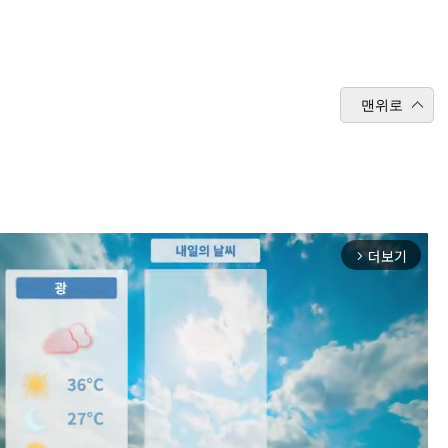
맨위로
더보기
arrow_forward_ios