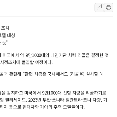
가
강릉·동해·삼척 시간당 최대 
가
폐기물 수거하다 참변…60대
서울 중랑구 주택가서 흉기 난
 조치
李대통령 "결혼 때문에 손해 
모델 대상
여수 오동도 인근 해상서 모
 듯"
추미애, '위안부' 피해자 기림
인천 선재도 갯벌서 해루질 중
가 미국에서 약 9만1000대의 내연기관 차량 리콜을 결정한 것
 시정조치에 돌입할 예정이다.
인천서 말다툼 중 어머니 흉기
'화합' 꺼낸 김민석에 '뻔뻔
콜과 관련해 "관련 차종은 국내에서도 (리콜을) 실시할 예
험을 감지하고 미국에서 9만1000대 신형 차량을 리콜하기로
4년형 팰리세이드, 2023년 투싼·쏘나타·엘란트라·코나 차량, 기
 스포티지 등으로 현대차와 기아의 주력 모델들이다.