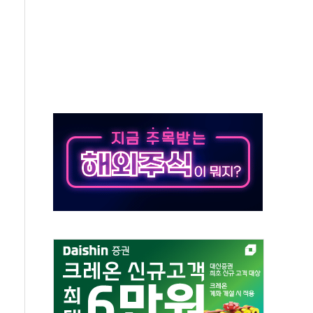
50㎜ 폭우…강원 동해안 강한 비 이어져
 환경미화원 수거차에 치여 사망
동…60대 남성 2명 숨져
보는 일 없게"…'결혼 페널티' 22개 과제 손본다
터보트 전복…1명 사망·1명 실종
의 날 참석..."국제적 시민 연대로 목소리 내야"
 실종 60대 나흘만에 숨진 채 발견
 살해 10대 아들 체포
' 받아친 정청래…제주 연설서 신경전 고조