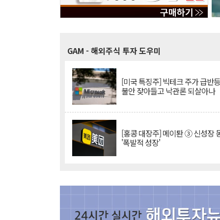
GAM
- 해외주식 투자 도우미
[미국 특징주] 빅테크 주가 급반등..
불안 잦아들고 낙관론 되살아나
[홍콩 대장주] 메이퇀 ③ 신성장
'폭발적 성장'