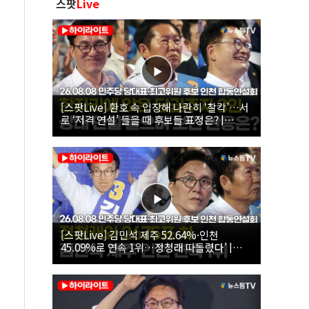
스팟
Live
[스팟Live] 환호 속 입장해 나란히 ‘찰칵’…서
로 ‘저격 연설’ 들을 때 후보들 표정은? |
26.08.08 더불어민주당 당대표·최고위원 후
보 인천 합동연설회
[스팟Live] 김민석 제주 52.64%·인천
45.09%로 연속 1위…정청래 따돌렸다’ |
26.08.08 더불어민주당 당대표·최고위원 후
보 인천 합동연설회