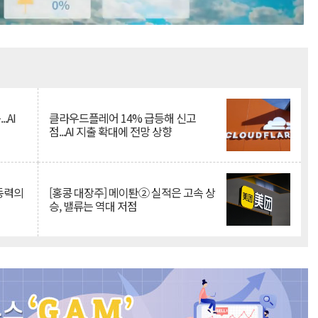
Mute
.AI
클라우드플레어 14% 급등해 신고
점...AI 지출 확대에 전망 상향
 동력의
[홍콩 대장주] 메이퇀② 실적은 고속 상
승, 밸류는 역대 저점