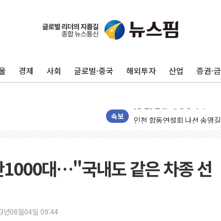
울
경제
사회
글로벌·중국
해외투자
산업
증권·
포항시 재난예산 40억 긴급 
울진·영덕 '호우특보'-포항 '
[종합] 김민석, 정청래에 '0.86
인천 합동연설회 나선 송영길
속보
김민석, 2주차 제주·인천 경선서
인사하는 김민석 당대표 후보
[속보] 민주, 제주·인천 경선 결
만1000대…"국내도 같은 차종 선
[속보] 민주, 인천 경선 결과 발
[속보] 민주, 제주 경선 결과 발
이번주 국내 주요 금융일정(8.1
23년08월04일 09:44
美, 이란전 출구전략 만지작