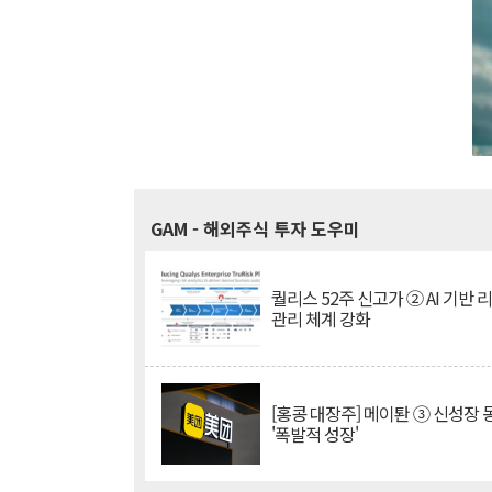
GAM
- 해외주식 투자 도우미
퀄리스 52주 신고가 ② AI 기반 
관리 체계 강화
[홍콩 대장주] 메이퇀 ③ 신성장
'폭발적 성장'