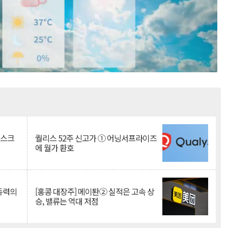
Mute
리스크
퀄리스 52주 신고가 ① 어닝서프라이즈
에 월가 환호
 동력의
[홍콩 대장주] 메이퇀② 실적은 고속 상
승, 밸류는 역대 저점