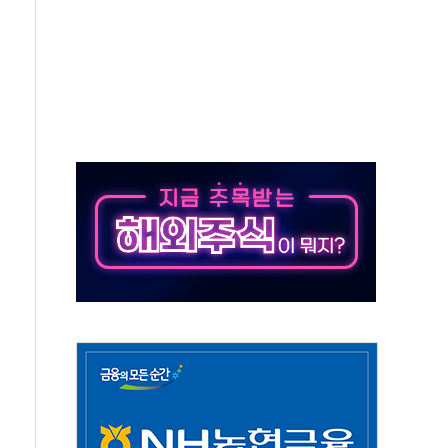
대응 1단계 진압 중
야, 경쟁상대 中과 비교해야"
하는 '선봉'의 대민 봉사
미사일 1발 발사… 올해 10번째·42일 만 도발
 새 안보 위기… 반군·마약카르텔이 습득해 전투 활용
어선 구조
무해한 표면 부식 물질"
분만에 진화...외국인 노동자 숨져
즌2