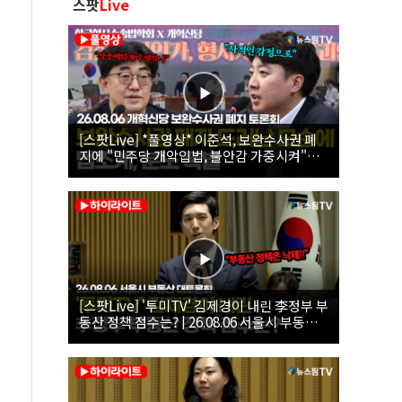
스팟
Live
[스팟Live] *풀영상* 이준석, 보완수사권 폐
지에 "민주당 개악입법, 불안감 가중시켜"｜
26.08.06 개혁신당 보완수사권 폐지 토론회
[스팟Live] '투미TV' 김제경이 내린 李정부 부
동산 정책 점수는? | 26.08.06 서울시 부동산
대토론회