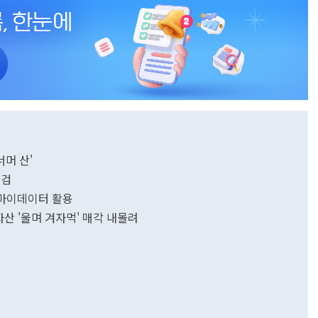
너머 산'
점검
…마이데이터 활용
산 '울며 겨자먹' 매각 내몰려