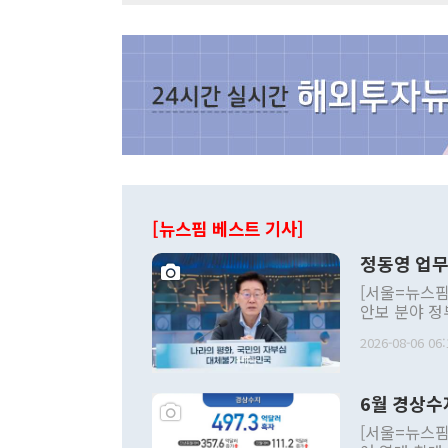
[뉴스핌 베스트 기사]
정동영 업무
[서울=뉴스핌
안보 분야 정
평화공존 발전
2026-08-06 06:
발언 중에는 
언한 것이 있
령은 공개적으
6월 경상수
주의적 희망에
관의 대북 정
[서울=뉴스핌
관 부처 장관