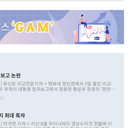
보고 논란
] 유신모 외교전문기자 = 청와대 영빈관에서 5일 열린 외교·
부 부처의 대통령 업무보고에서 정동영 통일부 장관의 '한반도
 구상'과 업무보고 발언이 논란을 빚고 있다. 이날 정 장관의
10
정부 내 조율을 거치지 않은 사안을 정책으로 추진하겠다고 공
는가 하면 사실 관계에 맞지 않은 설명도 있었다. 이재명 대통
로 신중을 기해 달라고 경고했고, 조현 외교부 장관은 '이상
지 최대 흑자
 근거한 비현실적 구상'이라는 비판을 내놨다. 그동안 정 장
책 관련 발언이 물의를 빚은 적은 여러 번 있지만 대통령과 유
] 박가연 기자 = 지난 6월 우리나라의 경상수지가 전월에 이
이 공개적으로 부정적 입장을 표명한 것은 이례적이다. 정 장