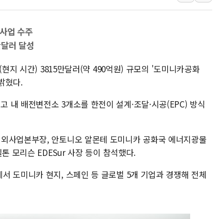
양주 섬유염색공장서 화재 1명 중상…
김정관 산업부 장관 "주 52시간 손봐
해군 1함대 창설 80주년…지역과 함께
 사업 수주
[3보] 북, 원산서 동해로 단거리 탄도
만달러 달성
우크라 드론 전술, 중남미 콜롬비아에
현지 시간) 3815만달러(약 490억원) 규모의 '도미니카공화
동해해경, 독도 해상서 부유물 감긴 
밝혔다.
주한미군 "오산기지 누출, 백린 아닌 
구미 폐염산처리업체서 불 2시간30여
 내 배전변전소 3개소를 한전이 설계·조달·시공(EPC) 방식
해군과 함께하는 '불금전파, 송정' 시
해외사업본부장, 안토니오 알몬테 도미니카 공화국 에너지광물
톤 모리슨 EDESur 사장 등이 참석했다.
서 도미니카 현지, 스페인 등 글로벌 5개 기업과 경쟁해 전체