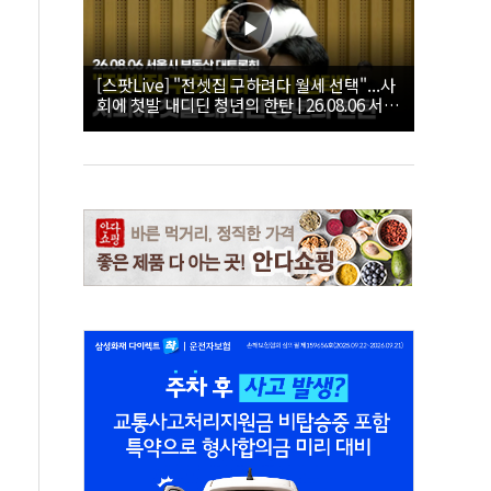
[스팟Live] "전셋집 구하려다 월세 선택"...사
회에 첫발 내디딘 청년의 한탄 | 26.08.06 서울
시 부동산 대토론회