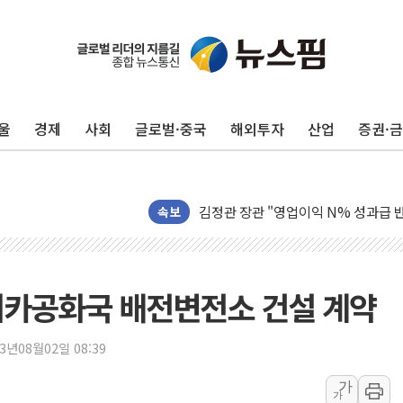
리투아니아 국방 "러, 우크라 드론으로
울
경제
사회
글로벌·중국
해외투자
산업
증권·
구광모, 내주 실리콘밸리서 젠슨 황 
뉴욕증시 개장 전 특징주...모더나
김정관 장관 "영업이익 N% 성과급
속보
뉴욕증시 프리뷰, 미 주가선물 AI주
청와대, 북한 단거리 탄도미사일 발사
금값 7주 만에 최고…美 고용 둔화·
미니카공화국 배전변전소 건설 계약
[인도증시] 중동 긴장 완화에 실적 호
러, 1인칭시점 드론으로 우크라 민간
23년08월02일 08:39
[베트남 증시] 지수 하락 속 'DGC
'월가의 황제' 다이먼 "금융시장 레
가
가