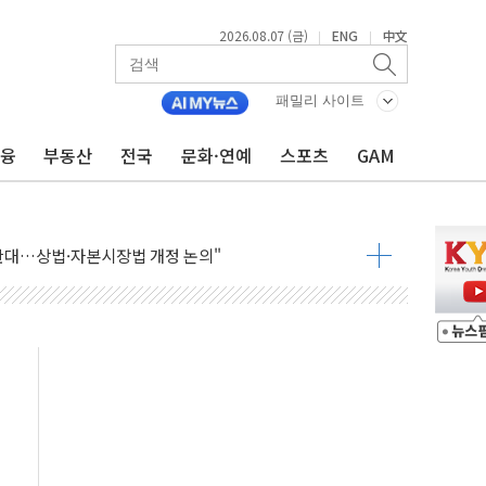
2026.08.07 (금)
ENG
中文
|
|
패밀리 사이트
 나토 회원국 공격 검토… 거짓 깃발 작전"
금융
부동산
전국
문화·연예
스포츠
GAM
재회…로봇·AI 데이터센터·모빌리티 구체화
·아이온큐·도어대시↑ VS 샌디스크·피그마·앱러빈↓
 반대…상법·자본시장법 개정 논의"
 차익실현 속 혼조세...웨스턴디지털·샌디스크↓
에 긴급 안보 점검회의
호르무즈 재개방 기대에 강세
조까지, 상승...호실적 보고 기업 상승세 뚜렷
인 '사파리' 공격… 시민들 공포감 극대화 전략
' 임시 주총 기대감에 홀로 상한가…마진 잔액은 사상 최고
버리지 위험수위…숨은 차입이 더 큰 변수"