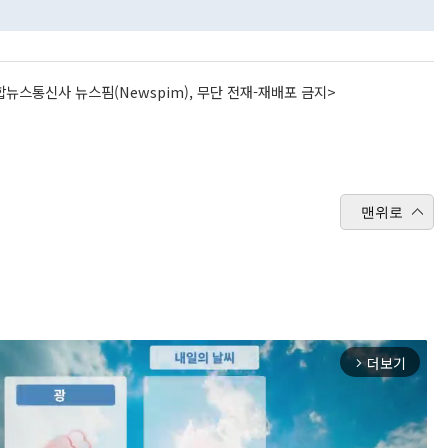
뉴스통신사 뉴스핌(Newspim), 무단 전재-재배포 금지>
맨위로
더보기
arrow_forward_ios