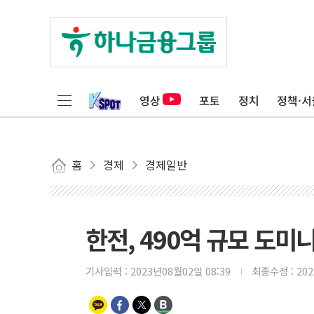
영상
포토
정치
정책·서
홈
경제
경제일반
한전, 490억 규모 도
기사입력 :
2023년08월02일 08:39
최종수정 :
20