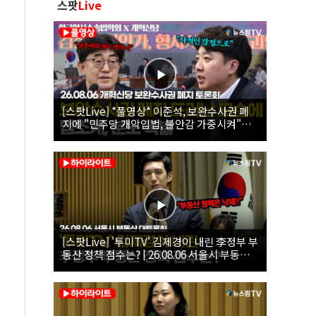
스팟
Live
[스팟Live] *풀영상* 이준석, 보완수사권 폐
지에 "민주당 개악입법, 불안감 가중시켜"｜
26.08.06 개혁신당 보완수사권 폐지 토론회
[스팟Live] '투미TV' 김제경이 내린 李정부 부
동산 정책 점수는? | 26.08.06 서울시 부동산
대토론회