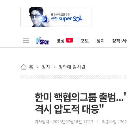
영상
포토
정치
정책·서
홈
정치
청와대·감사원
한미 핵협의그룹 출범...
격시 압도적 대응"
기사입력 :
2023년07월18일 17:13
최종수정 :
20