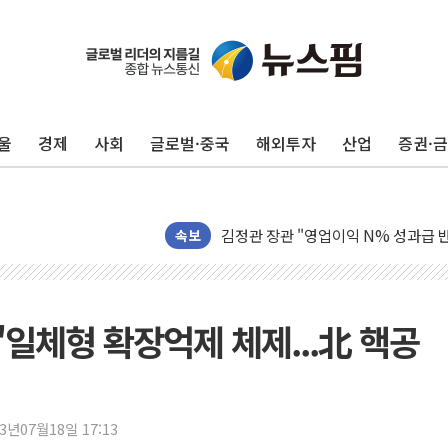
유럽증시, 견조한 실적 소화하며 대부분
리투아니아 국방 "러, 우크라 드론으로
울
경제
사회
글로벌·중국
해외투자
산업
증권·
구광모, 내주 실리콘밸리서 젠슨 황 
뉴욕증시 개장 전 특징주...모더나
김정관 장관 "영업이익 N% 성과급
뉴욕증시 프리뷰, 미 주가선물 AI주
속보
청와대, 북한 단거리 탄도미사일 발사
금값 7주 만에 최고…美 고용 둔화·
[인도증시] 중동 긴장 완화에 실적 호
"일체형 확장억제 체제...北 핵공
러, 1인칭시점 드론으로 우크라 민간
[베트남 증시] 지수 하락 속 'DGC
'월가의 황제' 다이먼 "금융시장 레
23년07월18일 17:13
양주 섬유염색공장서 화재 1명 중상…