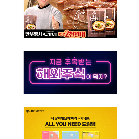
야, 경쟁상대 中과 비교해야"
하는 '선봉'의 대민 봉사
미사일 1발 발사… 올해 10번째·42일 만 도발
 새 안보 위기… 반군·마약카르텔이 습득해 전투 활용
어선 구조
무해한 표면 부식 물질"
분만에 진화...외국인 노동자 숨져