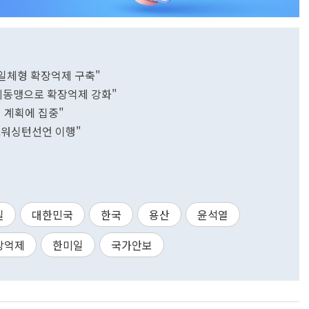
 일체형 확장억제 구축"
한미동맹으로 확장억제 강화"
 계획에 집중"
..워싱턴선언 이행"
실
대한민국
한국
용산
윤석열
장억제
한미일
국가안보