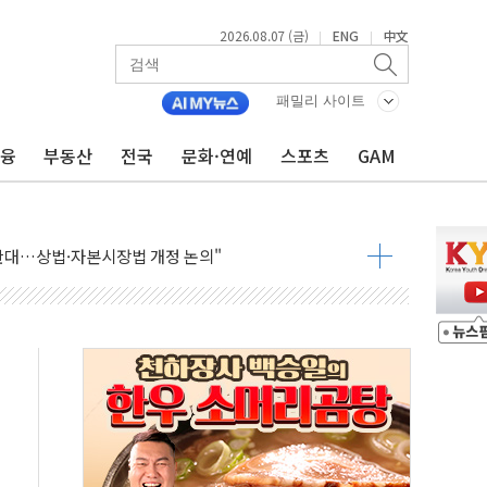
2026.08.07 (금)
ENG
中文
|
|
 상승… "2분기 기업 순이익 21% 증가" 전망
패밀리 사이트
 나토 회원국 공격 검토… 거짓 깃발 작전"
금융
부동산
전국
문화·연예
스포츠
GAM
재회…로봇·AI 데이터센터·모빌리티 구체화
·아이온큐·도어대시↑ VS 샌디스크·피그마·앱러빈↓
 반대…상법·자본시장법 개정 논의"
 차익실현 속 혼조세...웨스턴디지털·샌디스크↓
에 긴급 안보 점검회의
호르무즈 재개방 기대에 강세
조까지, 상승...호실적 보고 기업 상승세 뚜렷
인 '사파리' 공격… 시민들 공포감 극대화 전략
' 임시 주총 기대감에 홀로 상한가…마진 잔액은 사상 최고
버리지 위험수위…숨은 차입이 더 큰 변수"
대응 1단계 진압 중