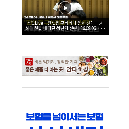
[스팟Live] "전셋집 구하려다 월세 선택"...사
회에 첫발 내디딘 청년의 한탄 | 26.08.06 서울
시 부동산 대토론회