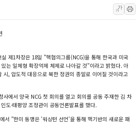
가
김정관 산업부 장관 "주 52시간 손봐
가
해군 1함대 창설 80주년…지역과 함께
[3보] 북, 원산서 동해로 단거리 탄도
견
우크라 드론 전술, 중남미 콜롬비아에
동해해경, 독도 해상서 부유물 감긴 
주한미군 "오산기지 누출, 백린 아닌 
실 제1차장은 18일 "핵협의그룹(NCG)을 통해 한국과 미국
구미 폐염산처리업체서 불 2시간30여
 있는 일체형 확장억제 체제로 나아갈 것"이라고 밝혔다. 아
 시, 압도적 대응으로 북한 정권의 종말로 이어질 것이라고
사에서 양국 NCG 첫 회의를 열고 회의를 공동 주재한 김 차
) 인도·태평양 조정관이 공동언론발표를 했다.
에서 "한미 동맹은 '워싱턴 선언'을 통해 핵기반의 새로운 패