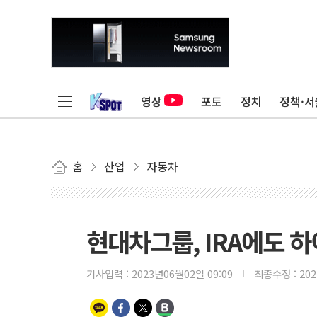
영상
포토
정치
정책·서
홈
산업
자동차
현대차그룹, IRA에도 
기사입력 :
2023년06월02일 09:09
최종수정 :
20