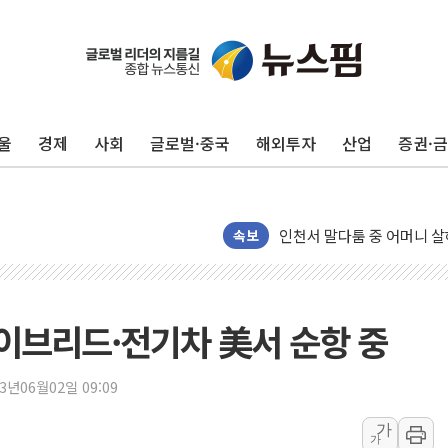
평택 진위면 공장서 질식사
포항 블루밸리 국가산단에 '
상주 낙동강 선착장 하류서 50
울
경제
사회
글로벌·중국
해외투자
산업
증권·
[종합] 김민석, 정청래에 누적 1
민주당 경북도당위원장에 오중
인천서 말다툼 중 어머니 살
김민석, 강원·대구·경북 경선서
속보
[속보] 민주, 강원·대구·경북 
[속보] 민주, 경북 경선 결과 
[속보] 민주, 대구 경선 결과 
하이브리드·전기차 美서 순항 중
[속보] 민주, 강원 경선 결과 
정재헌 CEO, SKT 장기고
23년06월02일 09:09
최태원, 노소영에 9440억
가
가
하나금융, 명동 소상공인에 