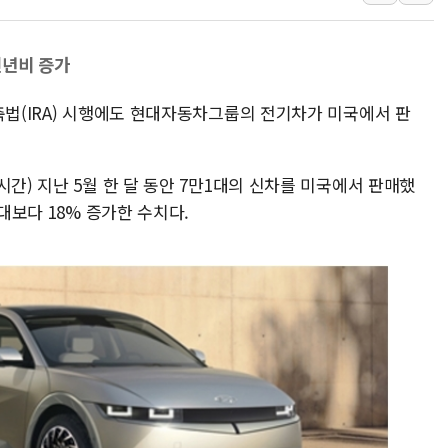
인천시 광복절 현수막 '태
병무청, 보충역 전면 손질…
전년비 증가
홈플러스發 대형마트 판매,
축법(IRA) 시행에도 현대자동차그룹의 전기차가 미국에서 판
윤준병·이해민 의원, '정부
'호우·산사태 주의보' 울진 
여야, 황희 '버스 하우스' 공
시간) 지난 5월 한 달 동안 7만1대의 신차를 미국에서 판매했
2대보다 18% 증가한 수치다.