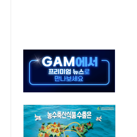
극기 거꾸로' 논란…이틀만에 철거
 예술·체육요원 최대 33% 감축
 역대 최대폭 감소한 9.4%↓…유통업계 양극화 심화
 특사'로 콜롬비아 대통령 취임식 참석
시간당 30mm 강한 비...호우 피해 없어
방…野 "청년 우롱 기괴" vs 與 "송구한 해프닝"