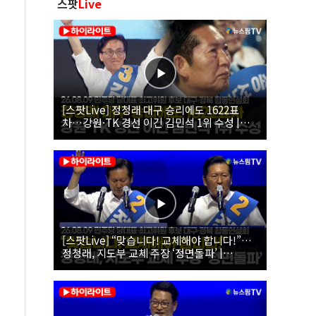
스팟
Live
[스팟Live] 정청래 대구 승리에도 1622표
차…강원·TK 경선 이긴 김민석 1위 수성 |
26.08.09 더불어민주당 당대표·최고위원 후
보 대구·경북 합동연설회
[스팟Live] “맞습니다! 교체해야 합니다!”…
정청래, 지도부 교체 주장 ‘정면돌파’ |
26.08.09 더불어민주당 당대표·최고위원 후
보 대구·경북 합동연설회