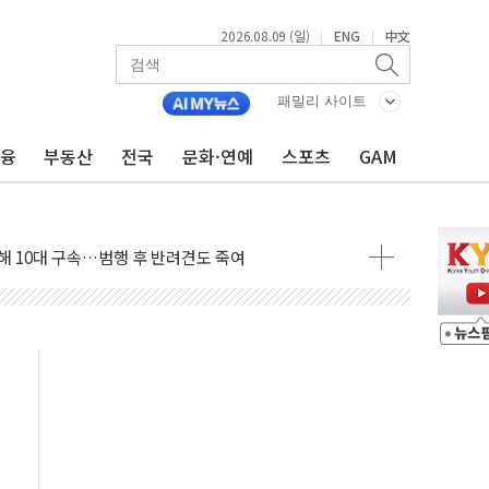
2026.08.09 (일)
ENG
中文
|
|
고 발생…작업자 1명 숨져
철강 AI융합실증센터' 들어선다
패밀리 사이트
대 숨진 채 발견...경찰, 조사 중
금융
부동산
전국
문화·연예
스포츠
GAM
.48%p 차 선두 유지...金 46.01% vs 鄭 44.53%
기 당선...합산득표율 68.63%
해 10대 구속…범행 후 반려견도 죽여
 정청래에 승리…金 48.54% vs 鄭 44.40%
경선 결과...김민석 48.54% 정청래 44.40%
발표...김민석 47.37% 정청래 45.71% 송영길 6.92%
발표...정청래 47.82% 김민석 46.35% 송영길 5.83%
발표...김민석 50.30% 정청래 41.94% 송영길 7.76%
객 400명 맞이…"마음 잇는 시간 되길"
 지급 확정되나…재상고 앞두고 막판 셈법
'행복상자' 전달