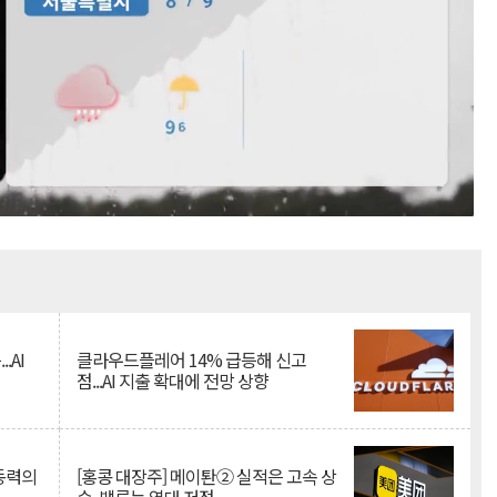
Mute
.AI
클라우드플레어 14% 급등해 신고
점...AI 지출 확대에 전망 상향
 동력의
[홍콩 대장주] 메이퇀② 실적은 고속 상