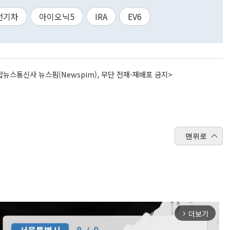
전기차
아이오닉5
IRA
EV6
뉴스통신사 뉴스핌(Newspim), 무단 전재-재배포 금지>
맨위로
더보기
arrow_forward_ios