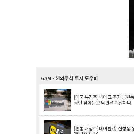
GAM
- 해외주식 투자 도우미
[미국 특징주] 빅테크 주가 급반등..
불안 잦아들고 낙관론 되살아나
[홍콩 대장주] 메이퇀 ③ 신성장