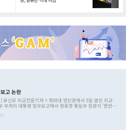
승, 밸류는 역대 저점
보고 논란
] 유신모 외교전문기자 = 청와대 영빈관에서 5일 열린 외교·
부 부처의 대통령 업무보고에서 정동영 통일부 장관의 '한반도
 구상'과 업무보고 발언이 논란을 빚고 있다. 이날 정 장관의
10
정부 내 조율을 거치지 않은 사안을 정책으로 추진하겠다고 공
는가 하면 사실 관계에 맞지 않은 설명도 있었다. 이재명 대통
로 신중을 기해 달라고 경고했고, 조현 외교부 장관은 '이상