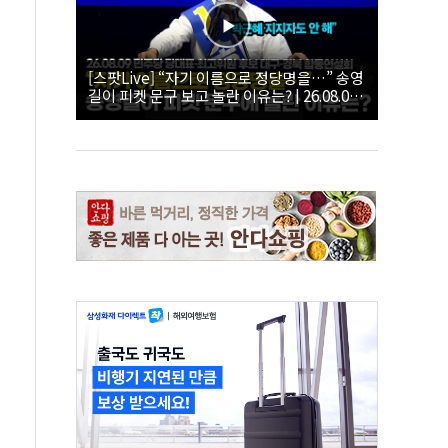
[스팟Live] “자기 이름으로 정당명을…” 송영
길이 피켓 문구 보고 놀란 이유는? | 26.08.09
더불어민주당 당대표·최고위원 후보 대구·경
북 합동연설회