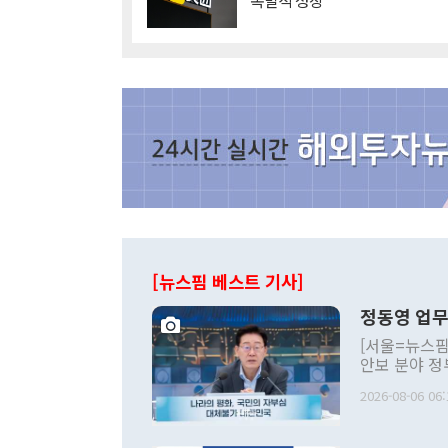
'폭발적 성장'
[뉴스핌 베스트 기사]
정동영 업무
[서울=뉴스핌
안보 분야 정
평화공존 발전
2026-08-06 06:
발언 중에는 
언한 것이 있
령은 공개적으