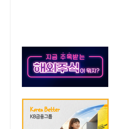
'행복상자' 전달
극기 거꾸로' 논란…이틀만에 철거
 예술·체육요원 최대 33% 감축
 역대 최대폭 감소한 9.4%↓…유통업계 양극화 심화
 특사'로 콜롬비아 대통령 취임식 참석
시간당 30mm 강한 비...호우 피해 없어
방…野 "청년 우롱 기괴" vs 與 "송구한 해프닝"