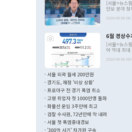
[서울=뉴스핌
안보 분야 정
평화공존 발전
2026-08-06 06:
발언 중에는 
언한 것이 있
령은 공개적으
6월 경상수
주의적 희망에
관의 대북 정
[서울=뉴스핌
관 부처 장관
어 역대 최대
관의 무리한 
출 호조로 월
다. [정동영 통일부 장관이 지난달 23일 오후 서울 종로구 정부서울청사에
2026-08-06 08:
료=한국은행] 한국은행이 6일 발표한 '2026년 6월 국제수지(잠정)'에
서 취임 1주년 
면 지난 6월
부 장관 권한
1000만달러
서울 외곽 월세 200만원
발전 구상'을
이에 따라 올
적 갈등 해결
경기도, 재정 '비상 상황'
했다. 경상수
결과 혐오의 
9000만달러
프로야구 전 경기 폭염 취소
년간의 CVI
지 기준 상품
고령 취업자 첫 1000만명 돌파
무너졌다고도 
며 월간 기준
현실을 바꾸는
달러로 38.
화물선 운임 3주만에 최고
를 평화 체제
196.9% 급
검찰 수사권, 72년만에 막 내려
함께 4자 대
수출은 160
지만 이 대통
서울 첫 폭염중대경보
(18.6%) 
화공존 정책이
했다. 통관 기
'300억 사기' 차가원 구속
다"고 지적했