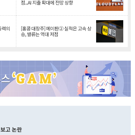
점...AI 지출 확대에 전망 상향
 동력의
[홍콩 대장주] 메이퇀② 실적은 고속 상
승, 밸류는 역대 저점
보고 논란