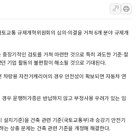
하나금융, 명동 소상공인에 
가
가
인천시 광복절 현수막 '태
병무청, 보충역 전면 손질…
홈플러스發 대형마트 판매,
 국토교통 규제개혁위원회의 심의·의결을 거쳐 6개 분야 규제개
윤준병·이해민 의원, '정부
'호우·산사태 주의보' 울진 
 중장기적인 검토를 거쳐 마련한 것으로 특히 과도한 기준·절
여야, 황희 '버스 하우스' 공
던 기업 활동의 불편함이 해소될 것으로 기대된다.
던 차량용 자전거캐리어의 경우 안전성이 확보되면 자동차 연
 경우 운행허가증은 반납하지 않고 부정사용 우려가 있는 임
 설치기준)을 건축 관련 기준(국토교통부)과 승강기 안전기
하는 상충 문제는 건축 관련 기준을 개정해 해결한다.