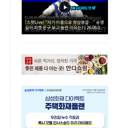
[스팟Live] “자기 이름으로 정당명을…” 송영
길이 피켓 문구 보고 놀란 이유는? | 26.08.09
더불어민주당 당대표·최고위원 후보 대구·경
북 합동연설회