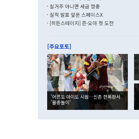
(16.4%)
투리가 잡혀 
실거주 아니면 세금 껑충
월(-10억9
쁜 상황이 초
증가와 유류할
실적 발표 앞둔 스페이스X
9·19 군사
기록했지만 
[히든스테이지] 즌·오아 첫 도전
"우리의 선의
로 전환됐다.
으로 약간의 의문
를 기록해 전
관은 업무보고
는 배당수입
주의에 근거한
줄면서 25억
[주요포토]
라며 "여러분
억1000만달
이 9월 러시
였던 올해 3
며 "정부 차
인의 해외투자
은 "그것은 
각각 증가했다
잘랐다. 정 
국인의 국내 
않았다는 점에
감소하며 전월
사합의 복원,
경신했다. 외
권이라는 지적
분기 말 만기
뒤 "여기 업
다. 내국인의
'어른도 아이도 시원…신촌 한복판서
부의 한 소식
다. eoyn2@
'물총놀이'
를 거쳐 결정
련 부처 장관
하고 대통령의
한 문제"라고 지적했다. 이재명 대통령이
외교 국방 등
2026.08.05 ◆시대착오적 접근, 대북 인식 오류 더욱 문제인 것은 정 장관