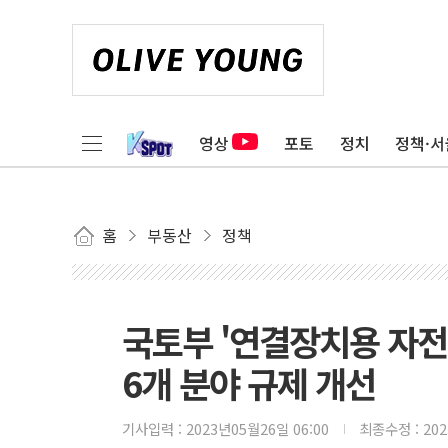
영상
포토
정치
정책·서
홈
부동산
정책
국토부 '연결장치용 자전
6개 분야 규제 개선
기사입력 :
2023년05월26일 06:00
최종수정 :
20