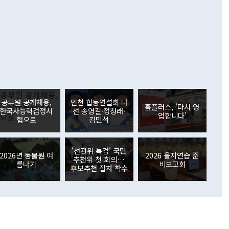
가 모두 늘었다. 서비스수지는 12억9000만달러 적자를 기록해 전
정쟁으로 휘몰아 들어가면 원래 하고자 했던 데에서 오히려 나
000만달러)보다 적자 폭이 확대됐다. 여행수지는 외국인 입국자
래될 수 있다"고 경고했다. 이 대통령은 남북 신뢰 구축을 위해
증료 인상 등에 따른 출국자 감소로 4억4000만달러 흑자를
합의를 선제적으로 복원해야 한다는 정 장관의 주장에 대해서도
지식재산권사용료수지는 전월 흑자에서 4억4000만달러 적자
대로 하는 게 과연 한반도의 평화와 안정에 플러스냐, 결론적
 본원소득수지는 배당소득을 중심으로 32억7000만달러 흑자
이 들 때도 있다"며 부정적으로 반응했다. 조현 외교부 장
월(21억7000만달러)보다 흑자 폭이 확대됐다. 배당소득수지
 사후 브리핑에서 정 장관이 언급한 '4자 회담'에 대해 "이상
이 늘어난 데다 전월 분기배당에 따른 기저효과로 배당지급이
 어떤 희망이라 하더라도 그건 아직 조율되지 않은 방법"이
6000만달러 흑자를 나타냈다. 금융계정 순자산은 6월 중 467
들께서 디스카운트해 주시면 좋겠다"고 선을 그었다. 정 장관
러 증가해 월간 기준 역대 최대 증가 폭을 기록했다. 종전 최대
아 블라디보스토크에서 열리는 '동방경제포럼(EEF)'을 언급하
월(369억9000만달러)을 넘어선 것이다. 직접투자에서는 내국
원에서 (참석을) 검토하고 있다"고 발언한 데 대해서도 조 장관
가 80억1000만달러, 외국인의 국내투자가 46억3000만달러
공무원 공개채용,
인천 합동연설회 나
외교부의 몫"이라며 "아직 거기까지 진도가 나가지 않았다"고
홈플러스, '다시 영
. 증권투자에서는 외국인의 국내 주식 매도세가 이어졌다. 외
한국사능력검정시
선 송영길·정청래·
업합니다'
장관이 이날 소개한 대북 구상과 설명은 정부 내 조율을 거치지
주식 투자는 차익실현 매도 등의 영향으로 316억1000만달러
험으로
김민석
서 문제가 있다. 특히 주적 표현 대체와 국호 사용, 9·19 군
(-310억5000만달러)에 이어 역대 최대 순매도 기록을 다시
 4자회담 추진 등은 통일부 장관이 결정할 사안이 아니어서 월
국인의 국내 채권투자는 세계국채지수(WGBI) 자금 유입에도
이 나오고 있다. 이 대통령은 정 장관의 업무보고를 듣고 난
도래 영향으로 증가 폭이 줄어든 52억9000만달러를 기록했
'선관위 특검' 국민
무보고에 발표했다고 승인난 건 아니다"라고 재차 확인했다. 정
2026년 동물원 여
2026 을지연습 준
 해외 증권투자는 주식을 중심으로 35억6000만달러 증가했
추천위 첫 회의…
름나기
비보고회
통은 "정 장관의 발언 내용은 대부분 국가안전보장회의(NSC)
newspim.com
후보추천 절차 착수
된 사안이 아닌 정 장관의 개인적 생각에 가깝다"며 "안보 관
이 정부의 공식 정책이 아닌 사안을 추진하겠다고 업무보고를
 면전에서 '국군통수권자가 나서야 한다'고 주장한 것은 심각
 5일 청와대 영빈관에서 열린 통일
 외교 안보 부처 업무보고에서 발언하고 있다. [사진=청와대]