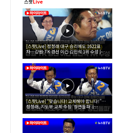
스팟
Live
[스팟Live] 정청래 대구 승리에도 1622표
차…강원·TK 경선 이긴 김민석 1위 수성 |
26.08.09 더불어민주당 당대표·최고위원 후
보 대구·경북 합동연설회
[스팟Live] “맞습니다! 교체해야 합니다!”…
정청래, 지도부 교체 주장 ‘정면돌파’ |
26.08.09 더불어민주당 당대표·최고위원 후
보 대구·경북 합동연설회