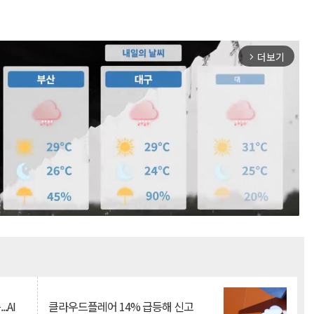
더보기
arrow_forward_ios
Mute
.AI
클라우드플레어 14% 급등해 신고