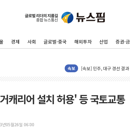
평택 진위면 공장서 질식사
포항 블루밸리 국가산단에 '
상주 낙동강 선착장 하류서 50
울
경제
사회
글로벌·중국
해외투자
산업
증권·
[종합] 김민석, 정청래에 누적 1
민주당 경북도당위원장에 오중
인천서 말다툼 중 어머니 살
속보
김민석, 강원·대구·경북 경선서
[속보] 민주, 강원·대구·경북 
[속보] 민주, 경북 경선 결과 
거캐리어 설치 허용' 등 국토교통
[속보] 민주, 대구 경선 결과 
[속보] 민주, 강원 경선 결과 
정재헌 CEO, SKT 장기고
23년05월26일 06:00
최태원, 노소영에 9440억