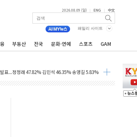
2026.08.09 (일)
ENG
中文
|
|
고 발생…작업자 1명 숨져
패밀리 사이트
철강 AI융합실증센터' 들어선다
대 숨진 채 발견...경찰, 조사 중
금융
부동산
전국
문화·연예
스포츠
GAM
.48%p 차 선두 유지...金 46.01% vs 鄭 44.53%
기 당선...합산득표율 68.63%
해 10대 구속…범행 후 반려견도 죽여
 정청래에 승리…金 48.54% vs 鄭 44.40%
경선 결과...김민석 48.54% 정청래 44.40%
발표...김민석 47.37% 정청래 45.71% 송영길 6.92%
발표...정청래 47.82% 김민석 46.35% 송영길 5.83%
발표...김민석 50.30% 정청래 41.94% 송영길 7.76%
객 400명 맞이…"마음 잇는 시간 되길"
 지급 확정되나…재상고 앞두고 막판 셈법