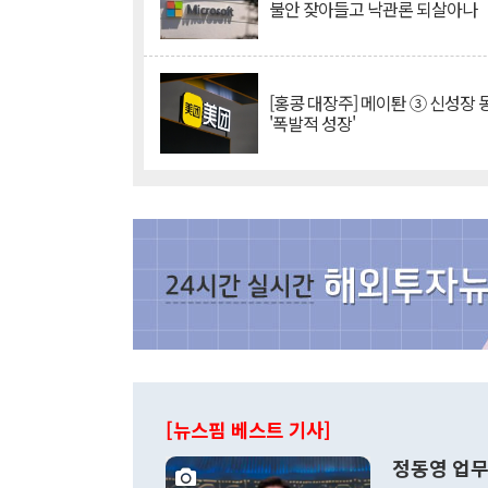
불안 잦아들고 낙관론 되살아나
[홍콩 대장주] 메이퇀 ③ 신성장
'폭발적 성장'
[뉴스핌 베스트 기사]
정동영 업무