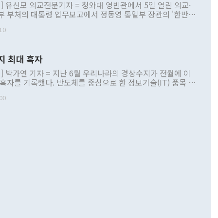
] 유신모 외교전문기자 = 청와대 영빈관에서 5일 열린 외교·
부 부처의 대통령 업무보고에서 정동영 통일부 장관의 '한반도
 구상'과 업무보고 발언이 논란을 빚고 있다. 이날 정 장관의
10
정부 내 조율을 거치지 않은 사안을 정책으로 추진하겠다고 공
는가 하면 사실 관계에 맞지 않은 설명도 있었다. 이재명 대통
로 신중을 기해 달라고 경고했고, 조현 외교부 장관은 '이상
지 최대 흑자
 근거한 비현실적 구상'이라는 비판을 내놨다. 그동안 정 장
책 관련 발언이 물의를 빚은 적은 여러 번 있지만 대통령과 유
] 박가연 기자 = 지난 6월 우리나라의 경상수지가 전월에 이
이 공개적으로 부정적 입장을 표명한 것은 이례적이다. 정 장
 흑자를 기록했다. 반도체를 중심으로 한 정보기술(IT) 품목 수
대북 접근법과 월권을 제어해야 한다는 목소리도 높아지고 있
간 상품수출이 처음으로 1000억달러를 넘어선 영향이다. [자
00
 따르
기자간담회를 하고 있다. [사진=통일부] 2026.07.23 ◆통일
 경상수지는 497억3000만달러 흑자로 집계됐다. 전월(386억
 넘어선 주장 정 장관은 이날 업무보고에서 '한반도 평화공존
)에 이어 두 달 연속 월간 기준 역대 최대 기록을 갈아치웠다.
 설명하면서 이재명 정부 2년차 핵심 과제로 상호 존중·평화
해 상반기 누적 경상수지 흑자는 1910억1000만달러를 기록
·핵 없는 한반도 등 3대 기본 방향을 제시했다. 정 장관은 "대
지 흑자를 견인한 것은 상품수지다. 6월 상품수지는 478억
언어는 멈춰야 한다"면서 주적 용어 대체를 주장했다. 지난 25
 흑자를 기록하며 전월에 이어 역대 최대를 다시 썼다. 국제수
D(완전하고 검증가능하며 되돌릴 수 없는 비핵화) 구도는 이미
수출은 1123억7000만달러로 전년 동월 대비 84.5% 증가하
했다. 또 "현 시점에서 흘러간 선(先)비핵화만 되뇌는 것은
 처음으로 1000억달러를 넘어섰다. 상품수입은 644억8000만
 데 힘이 되지 않는다"고 주장했다. 정 장관은 또 "정전 체제
6% 늘었다. 통관 기준으로는 반도체 수출이 전년 동월 대비
로 바꾸는 논의에 착수하겠다"면서 "북·미 정상회담 견인과
증했고 컴퓨터·주변기기(SSD)는 282.7% 증가했다. IT 품목
화의 동력을 확보하기 위해 최선을 다할 것"이라고 말했다. 하
.4% 늘었으며 비IT 품목도 ▲석유제품(47.5%) ▲화공품
령은 정 장관의 구상에 대부분 제동을 걸었다. 이 대통령은 "평
▲철강제품(17.9%) ▲승용차(6.1%) 등을 중심으로 18.6% 증가
 정치적으로 악용되는 측면이 있다"며 "많이 조심하셔야 한
준 수입은 ▲원자재(30.5%) ▲자본재(35.3%) ▲소비재
다. 북한을 다른 이름으로 불러야 한다는 주장에는 "표현에 꼬