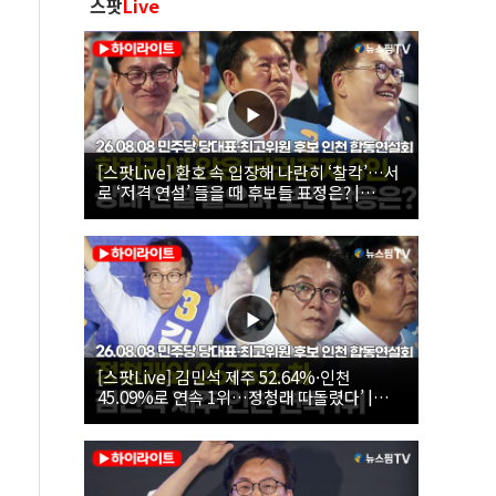
스팟
Live
[스팟Live] 환호 속 입장해 나란히 ‘찰칵’…서
로 ‘저격 연설’ 들을 때 후보들 표정은? |
26.08.08 더불어민주당 당대표·최고위원 후
보 인천 합동연설회
[스팟Live] 김민석 제주 52.64%·인천
45.09%로 연속 1위…정청래 따돌렸다’ |
26.08.08 더불어민주당 당대표·최고위원 후
보 인천 합동연설회