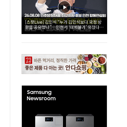
[스팟Live] 김민석 “누가 김민석보다 국정 방
향을 공유했나”…인천서 ‘대체불가’ 외쳤다 |
26.08.08 더불어민주당 당대표·최고위원 후
보 인천 합동연설회