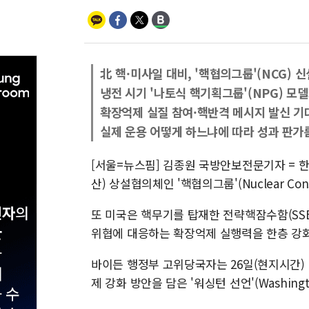
北 핵·미사일 대비, '핵협의그룹'(NCG) 신
냉전 시기 '나토식 핵기획그룹'(NPG) 모
확장억제 실질 참여·핵반격 메시지 발신 기
실제 운용 어떻게 하느냐에 따라 성과 판가
[서울=뉴스핌] 김종원 국방안보전문기자 = 
산) 상설협의체인 '핵협의그룹'(Nuclear Cons
또 미국은 핵무기를 탑재한 전략핵잠수함(SSB
위협에 대응하는 확장억제 실행력을 한층 강
바이든 행정부 고위당국자는 26일(현지시간)
제 강화 방안을 담은 '워싱턴 선언'(Washingt