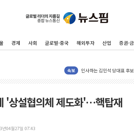
포항시 재난예산 40억 긴급 
울진·영덕 '호우특보'-포항 '
울
경제
사회
글로벌·중국
해외투자
산업
증권·
[종합] 김민석, 정청래에 '0.86
인천 합동연설회 나선 송영길
김민석, 2주차 제주·인천 경선서
인사하는 김민석 당대표 후보
속보
[속보] 민주, 제주·인천 경선 결
[속보] 민주, 인천 경선 결과 발
[속보] 민주, 제주 경선 결과 발
제 '상설협의체 제도화'…핵탑재
이번주 국내 주요 금융일정(8.1
美, 이란전 출구전략 만지작
강릉·동해·삼척 시간당 최대 
23년04월27일 07:43
폐기물 수거하다 참변…60대