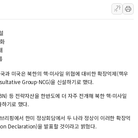
가
서울 중랑구 주택가서 흉기 난
가
李대통령 "결혼 때문에 손해 
여수 오동도 인근 해상서 모
설
추미애, '위안부' 피해자 기림
델화
인천 선재도 갯벌서 해루질 중
대
인천서 말다툼 중 어머니 흉기
름
'화합' 꺼낸 김민석에 '뻔뻔
한국과 미국은 북한의 핵·미사일 위협에 대비한 확장억제(핵우
ultative Group·NCG)을 신설하기로 했다.
N) 등 전략자산을 한반도에 더 자주 전개해 북한 핵·미사일
화하기로 했다.
 브리핑에서 한미 정상회담에서 두 나라 정상이 이러한 확장억
on Declaration)을 발표할 것이라고 밝혔다.