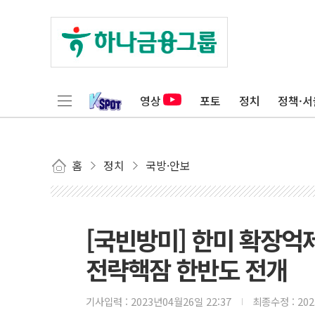
영상
포토
정치
정책·서
홈
정치
국방·안보
[국빈방미] 한미 확장억
전략핵잠 한반도 전개
기사입력 :
2023년04월26일 22:37
최종수정 :
20