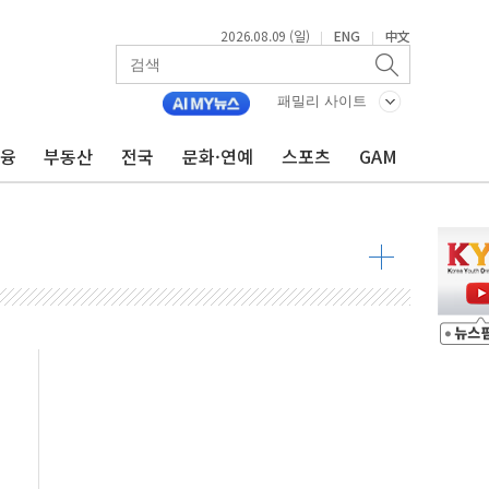
2026.08.09 (일)
ENG
中文
|
|
투입…고수온 양식장 복구·지원 '총력'
패밀리 사이트
산사태 주의보'...경북도, 호우 피해·통제구간 없어
금융
부동산
전국
문화·연예
스포츠
GAM
%p' 차 재역전 성공...金 45.42% vs 鄭 44.56%
·정청래·김민석 당대표 후보
 정청래에 승리...47.75% vs 42.08%
과 발표...김민석 47.75% 정청래 42.08%
표...김민석 45.09% 정청래 43.27% 송영길 11.63%
표...김민석 52.64% 정청래 39.89% 송영길 7.47%
0~8.14)
…공습 한계·탄약 부족 현실화
50㎜ 폭우…강원 동해안 강한 비 이어져
 환경미화원 수거차에 치여 사망