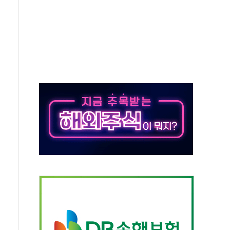
동…60대 남성 2명 숨져
보는 일 없게"…'결혼 페널티' 22개 과제 손본다
터보트 전복…1명 사망·1명 실종
의 날 참석..."국제적 시민 연대로 목소리 내야"
 실종 60대 나흘만에 숨진 채 발견
 살해 10대 아들 체포
' 받아친 정청래…제주 연설서 신경전 고조