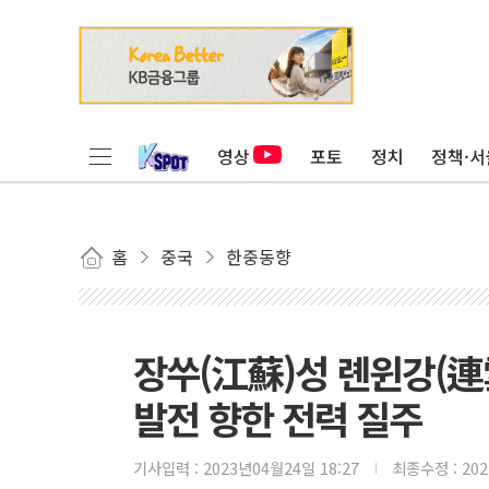
영상
포토
정치
정책·서
홈
중국
한중동향
장쑤(江蘇)성 롄윈강(連
발전 향한 전력 질주
기사입력 :
2023년04월24일 18:27
최종수정 :
20