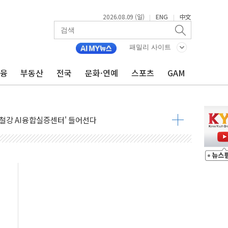
2026.08.09 (일)
ENG
中文
|
|
패밀리 사이트
금융
부동산
전국
문화·연예
스포츠
GAM
.'두천~하당'·'올미골교' 차량 통행 선제 제한
고 발생…작업자 1명 숨져
철강 AI융합실증센터' 들어선다
대 숨진 채 발견...경찰, 조사 중
.48%p 차 선두 유지...金 46.01% vs 鄭 44.53%
기 당선...합산득표율 68.63%
해 10대 구속…범행 후 반려견도 죽여
 정청래에 승리…金 48.54% vs 鄭 44.40%
경선 결과...김민석 48.54% 정청래 44.40%
발표...김민석 47.37% 정청래 45.71% 송영길 6.92%
발표...정청래 47.82% 김민석 46.35% 송영길 5.83%