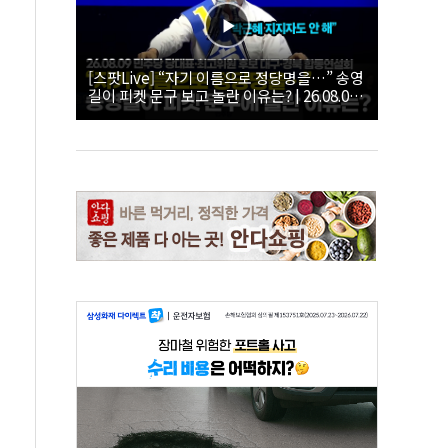
[스팟Live] “자기 이름으로 정당명을…” 송영
길이 피켓 문구 보고 놀란 이유는? | 26.08.09
더불어민주당 당대표·최고위원 후보 대구·경
북 합동연설회