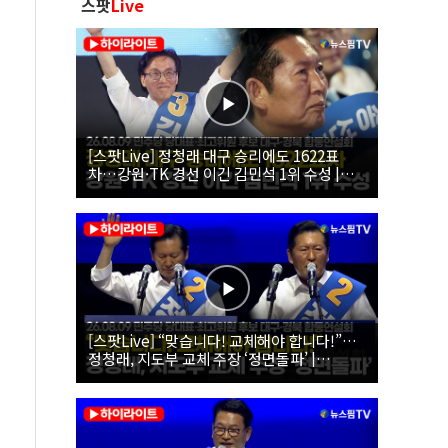
스팟
Live
[스팟Live] 정청래 대구 승리에도 1622표
차…강원·TK 경선 이긴 김민석 1위 수성 |
26.08.09 더불어민주당 당대표·최고위원 후
보 대구·경북 합동연설회
[스팟Live] “맞습니다! 교체해야 합니다!”…
정청래, 지도부 교체 주장 ‘정면돌파’ |
26.08.09 더불어민주당 당대표·최고위원 후
보 대구·경북 합동연설회