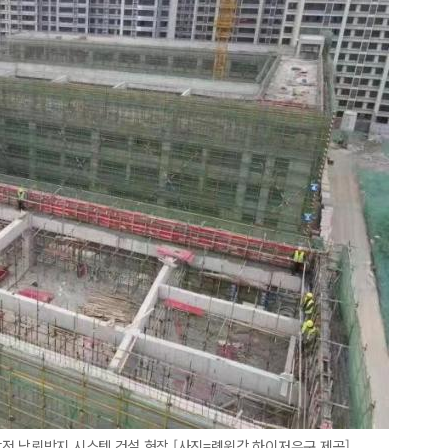
전 낙뢰방지 시스템 건설 현장 [사진=롄윈강 하이저우구 제공]