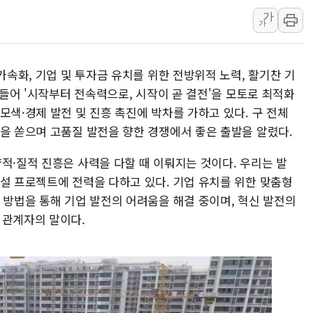
가
[속보] 민주, 강원 경선 결과 
가
정재헌 CEO, SKT 장기고
최태원, 노소영에 9440억
가속화, 기업 및 투자금 유치를 위한 전방위적 노력, 활기찬 기
하나금융, 명동 소상공인에 
 들어 '시작부터 전속력으로, 시작이 곧 결전'을 모토로 최적화
인천시 광복절 현수막 '태
모색·경제 발전 및 진흥 촉진에 박차를 가하고 있다. 구 전체
병무청, 보충역 전면 손질…
힘을 쏟으며 고품질 발전을 향한 경쟁에서 좋은 출발을 알렸다.
홈플러스發 대형마트 판매,
적·질적 진흥은 사력을 다할 때 이뤄지는 것이다. 우리는 발
윤준병·이해민 의원, '정부
건설 프로젝트에 전력을 다하고 있다. 기업 유치를 위한 맞춤형
'호우·산사태 주의보' 울진 
 방법을 통해 기업 발전의 어려움을 해결 중이며, 혁신 발전의
 관계자의 말이다.