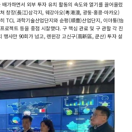
노력을 배가하면서 외부 투자 유치 활동의 속도와 열기를 끌어올렸
쳐 창장(長江)삼각지, 웨강아오(粵港澳, 광둥·홍콩·마카오)
특히 TCL 과학기술산업단지와 순펑(順豊)산업단지, 이야퉁(怡
 프로젝트 등을 중점 시찰했다. 구 핵심 관료 및 구 관할 각 진
 행사만 90회가 넘고, 롄윈강 고신구(高新區, 쿤산) 투자 설