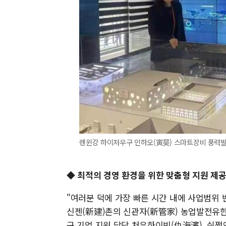
롄윈강 하이저우구 인하오(寅昊) 스마트장비 풍력발
◆ 최적의 경영 환경을 위한 맞춤형 지원 제
"여러분 덕에 가장 빠른 시간 내에 사업범위 
신젠(新建)촌의 신관자(新管家) 농업발전유한
구 기업 지원 담당 처우하이빈(仇海濱), 쉬쩡