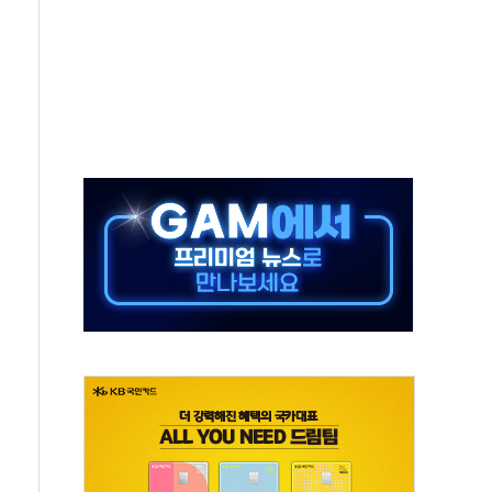
발표...김민석 50.30% 정청래 41.94% 송영길 7.76%
객 400명 맞이…"마음 잇는 시간 되길"
 지급 확정되나…재상고 앞두고 막판 셈법
'행복상자' 전달
극기 거꾸로' 논란…이틀만에 철거
 예술·체육요원 최대 33% 감축
 역대 최대폭 감소한 9.4%↓…유통업계 양극화 심화
 특사'로 콜롬비아 대통령 취임식 참석
시간당 30mm 강한 비...호우 피해 없어