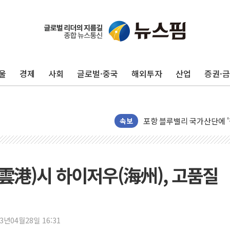
울
경제
사회
글로벌·중국
해외투자
산업
증권·
125mm 폭우 쏟아진 울진..
평택 진위면 공장서 질식사
포항 블루밸리 국가산단에 '
상주 낙동강 선착장 하류서 50
속보
[종합] 김민석, 정청래에 누적 1
민주당 경북도당위원장에 오중
인천서 말다툼 중 어머니 살
雲港)시 하이저우(海州), 고품질
김민석, 강원·대구·경북 경선서
[속보] 민주, 강원·대구·경북 
[속보] 민주, 경북 경선 결과 
23년04월28일 16:31
[속보] 민주, 대구 경선 결과 