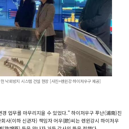
전 낙뢰방지 시스템 건설 현장 [사진=롄윈강 하이저우구 제공]
공
변경 업무를 마무리지을 수 있었다." 하이저우구 푸난(浦南)진
회사(이하 신관자) 책임자 어우(歐)씨는 롄윈강시 하이저우
옌(許增燕) 등을 만나자 거듭 감사의 뜻을 전했다.