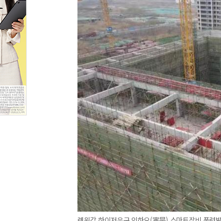
롄윈강 하이저우구 인하오(寅昊) 스마트장비 풍력발