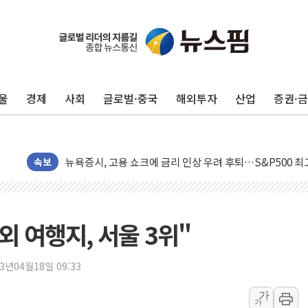
울
경제
사회
글로벌·중국
해외투자
산업
증권·
민주, 오늘 제주·인천 경선 결과 발표...'김민석 재역전 vs
한상협, 업계 개인정보 보안 새판 짠다…'자율규제단체' 
뉴욕증시, 고용 쇼크에 금리 인상 우려 후퇴…S&P500 
트럼프, 쿡 연준 이사 해임 재추진…"26일까지 의혹 소명"
속보
유럽증시, 美 고용 예상 밖 부진에 연준 금리 인상 가능성 
미 연준 매파 기세 꺾이나…고용 감소에 9월 동결 전망 우
[종합] 이슬람 수니파 3국, '공동방위협정' 체결… 이스라
외 여행지, 서울 3위"
트럼프, 백신·자폐증 행정명령 검토…"이르면 다음 주"
美 항소법원, 백악관 무도회장 공사 중단 명령…트럼프 제
23년04월18일 09:33
이란 핵심 원유 수출항 '하르그섬', 최근 1주일 이상 '올스
가
가
美 고용 쇼크에 엔화 장중 급등…시장은 "또 개입했나" 촉