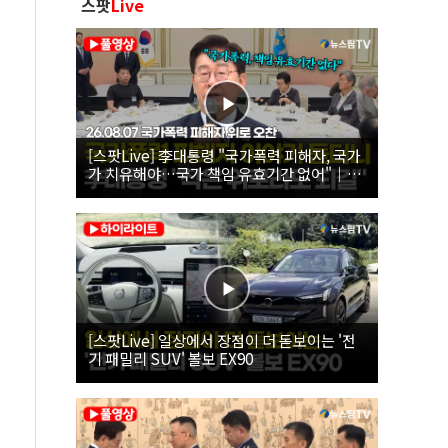
스팟
Live
[스팟Live] 李대통령 "국가폭력 피해자, 국가
가 치유해야…국가 책임 유효기간 없어"｜
26.08.07 국가폭력 피해자 위로 오찬
[스팟Live] 일상에서 장점이 더 돋보이는 '전
기 패밀리 SUV' 볼보 EX90