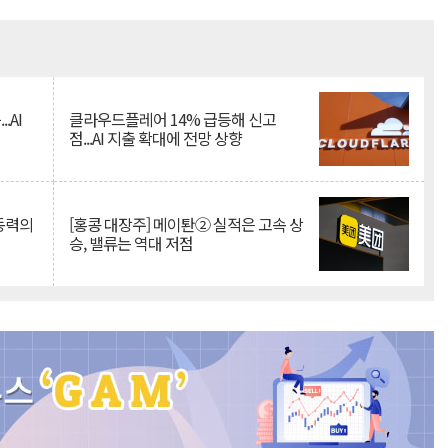
Mute
.AI
클라우드플레어 14% 급등해 신고
점...AI 지출 확대에 전망 상향
 동력의
[홍콩 대장주] 메이퇀② 실적은 고속 상
승, 밸류는 역대 저점