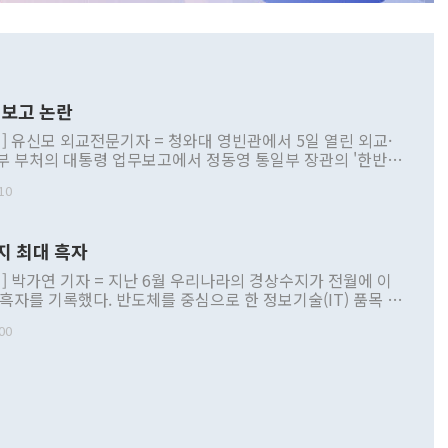
보고 논란
] 유신모 외교전문기자 = 청와대 영빈관에서 5일 열린 외교·
부 부처의 대통령 업무보고에서 정동영 통일부 장관의 '한반도
 구상'과 업무보고 발언이 논란을 빚고 있다. 이날 정 장관의
10
정부 내 조율을 거치지 않은 사안을 정책으로 추진하겠다고 공
는가 하면 사실 관계에 맞지 않은 설명도 있었다. 이재명 대통
로 신중을 기해 달라고 경고했고, 조현 외교부 장관은 '이상
지 최대 흑자
 근거한 비현실적 구상'이라는 비판을 내놨다. 그동안 정 장
책 관련 발언이 물의를 빚은 적은 여러 번 있지만 대통령과 유
] 박가연 기자 = 지난 6월 우리나라의 경상수지가 전월에 이
이 공개적으로 부정적 입장을 표명한 것은 이례적이다. 정 장
 흑자를 기록했다. 반도체를 중심으로 한 정보기술(IT) 품목 수
대북 접근법과 월권을 제어해야 한다는 목소리도 높아지고 있
간 상품수출이 처음으로 1000억달러를 넘어선 영향이다. [자
00
 따르
기자간담회를 하고 있다. [사진=통일부] 2026.07.23 ◆통일
 경상수지는 497억3000만달러 흑자로 집계됐다. 전월(386억
 넘어선 주장 정 장관은 이날 업무보고에서 '한반도 평화공존
)에 이어 두 달 연속 월간 기준 역대 최대 기록을 갈아치웠다.
 설명하면서 이재명 정부 2년차 핵심 과제로 상호 존중·평화
해 상반기 누적 경상수지 흑자는 1910억1000만달러를 기록
·핵 없는 한반도 등 3대 기본 방향을 제시했다. 정 장관은 "대
지 흑자를 견인한 것은 상품수지다. 6월 상품수지는 478억
언어는 멈춰야 한다"면서 주적 용어 대체를 주장했다. 지난 25
 흑자를 기록하며 전월에 이어 역대 최대를 다시 썼다. 국제수
D(완전하고 검증가능하며 되돌릴 수 없는 비핵화) 구도는 이미