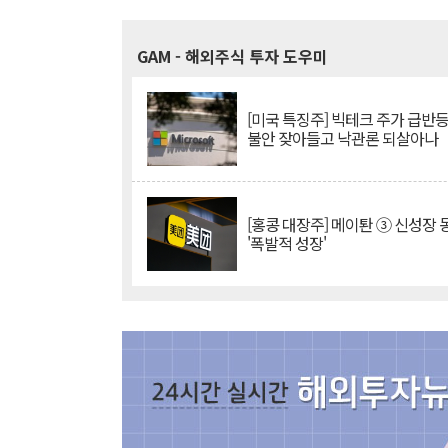
GAM
- 해외주식 투자 도우미
[미국 특징주] 빅테크 주가 급반등..
불안 잦아들고 낙관론 되살아나
[홍콩 대장주] 메이퇀 ③ 신성장
'폭발적 성장'