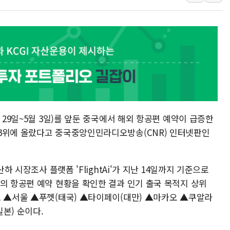
[AI MY 뉴스] 뉴욕 반도체주 프리뷰...美 고용 쇼크에 반도
뉴욕증시 프리뷰, 美 고용 쇼크에 금리 인상 우려 후퇴…나
[종합] 美 7월 고용 2만3000명 감소 '쇼크'…9월 금리 인
[사진] 이슬람 수니파 3개국, 공동방위협정 체결
뉴욕증시 개장 전 특징주...아틀라시안·클라우드플레어
보훈부, 미 DPAA와 MOU… "6·25 미군 실종자 7359명
트럼프 "금리 내려야"…파월 때와 달리 워시엔 톤 낮춰
 29일~5월 3일)를 앞둔 중국에서 해외 항공편 예약이 급증한
특정 정치인 측근 포항시 정책특보 내정설...포항시 '시끌'
 3위에 올랐다고 중국중앙인민라디오방송(CNR) 인터넷판인
李 "해남 태양광, 대한민국 다음 100년 밑거름…수도권 집
산하 시장조사 플랫폼 'FlightAi'가 지난 14일까지 기준으로
의 항공편 예약 현황을 확인한 결과 인기 출국 목적지 상위
르 ▲서울 ▲푸껫(태국) ▲타이페이(대만) ▲마카오 ▲쿠알라
본) 순이다.