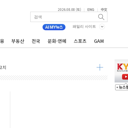
2026.08.08 (토)
ENG
中文
|
|
패밀리 사이트
금융
부동산
전국
문화·연예
스포츠
GAM
 정청래 격차 확대'
타진
최고치
 요구
낮아지며 상승… STOXX 600 지수는 나흘 연속 최고치
세
엘·이란 위협에 맞설 자체 억지력 강화
동
톱'… 美 해상봉쇄 영향
각