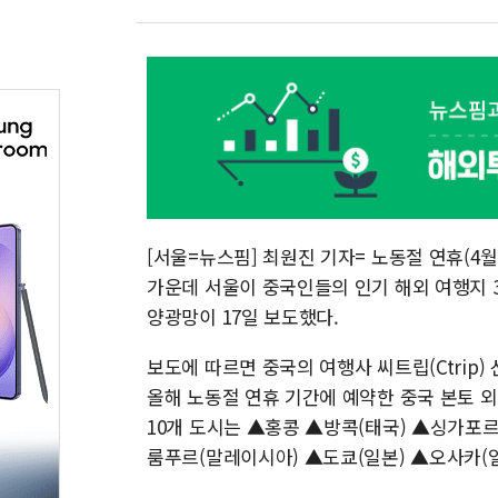
[서울=뉴스핌] 최원진 기자= 노동절 연휴(4월
가운데 서울이 중국인들의 인기 해외 여행지
양광망이 17일 보도했다.
보도에 따르면 중국의 여행사 씨트립(Ctrip) 
올해 노동절 연휴 기간에 예약한 중국 본토 외
10개 도시는 ▲홍콩 ▲방콕(태국) ▲싱가포
룸푸르(말레이시아) ▲도쿄(일본) ▲오사카(일