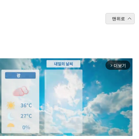
맨위로
더보기
arrow_forward_ios