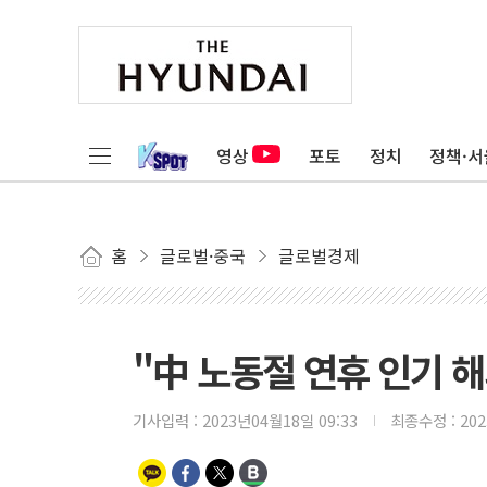
영상
포토
정치
정책·서
홈
글로벌·중국
글로벌경제
"中 노동절 연휴 인기 해
기사입력 :
2023년04월18일 09:33
최종수정 :
20