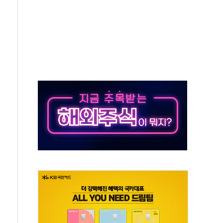
체주 '활짝'
스닥 선물 1%대 상승
상 기대 후퇴
·태양광주↑ VS 트레이드데스크·웬디스↓
 끝까지 찾겠다"
중 완화 전환점"