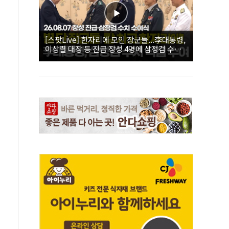
[스팟Live] 한자리에 모인 장군들...李대통령,
이상렬 대장 등 진급 장성 4명에 삼정검 수치
직접 수여｜26.08.07 장성 진급·삼정검 수치
수여식