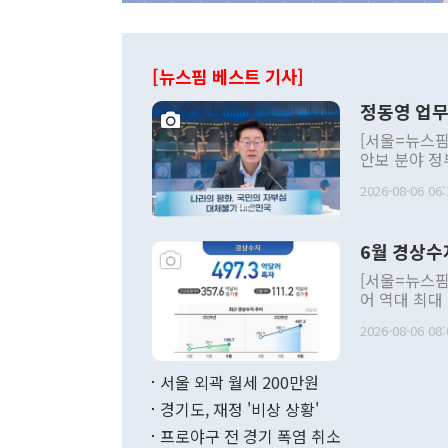
[뉴스핌 베스트 기사]
정동영 업무
[서울=뉴스핌
안보 분야 정
평화공존 발전
2026-08-06 06:
발언 중에는 
언한 것이 있
령은 공개적으
6월 경상수
주의적 희망에
관의 대북 정
[서울=뉴스핌
관 부처 장관
어 역대 최대
관의 무리한 
출 호조로 월
다. [정동영 통일부 장관이 지난달 23일 오후 서울 종로구 정부서울청사에
2026-08-06 08:
료=한국은행] 한국은행이 6일 발표한 '2026년 6월 국제수지(잠정)'에
서 취임 1주년 
면 지난 6월
부 장관 권한
1000만달러
서울 외곽 월세 200만원
발전 구상'을
이에 따라 올
적 갈등 해결
경기도, 재정 '비상 상황'
했다. 경상수
결과 혐오의 
9000만달러
프로야구 전 경기 폭염 취소
년간의 CVI