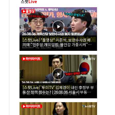
스팟
Live
[스팟Live] *풀영상* 이준석, 보완수사권 폐
지에 "민주당 개악입법, 불안감 가중시켜"｜
26.08.06 개혁신당 보완수사권 폐지 토론회
[스팟Live] '투미TV' 김제경이 내린 李정부 부
동산 정책 점수는? | 26.08.06 서울시 부동산
대토론회