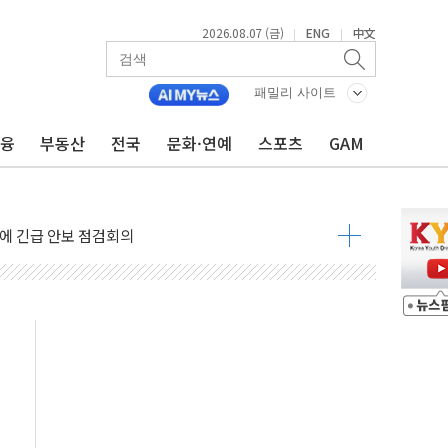
2026.08.07 (금)
ENG
中文
|
|
 나토 회원국 공격 검토… 거짓 깃발 작전"
패밀리 사이트
재회…로봇·AI 데이터센터·모빌리티 구체화
·아이온큐·도어대시↑ VS 샌디스크·피그마·앱러빈↓
금융
부동산
전국
문화·연예
스포츠
GAM
 반대…상법·자본시장법 개정 논의"
 차익실현 속 혼조세...웨스턴디지털·샌디스크↓
에 긴급 안보 점검회의
호르무즈 재개방 기대에 강세
조까지, 상승...호실적 보고 기업 상승세 뚜렷
인 '사파리' 공격… 시민들 공포감 극대화 전략
' 임시 주총 기대감에 홀로 상한가…마진 잔액은 사상 최고
버리지 위험수위…숨은 차입이 더 큰 변수"
대응 1단계 진압 중
야, 경쟁상대 中과 비교해야"