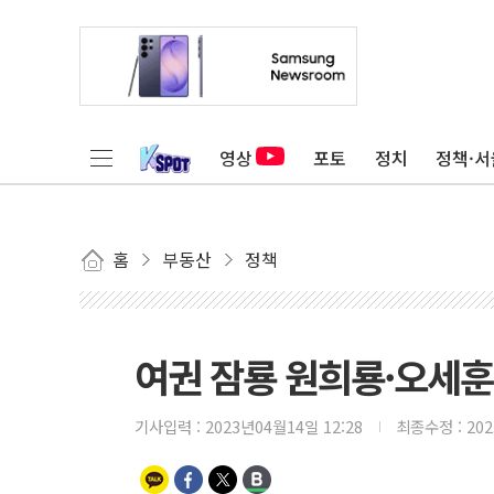
영상
포토
정치
정책·서
홈
부동산
정책
여권 잠룡 원희룡·오세훈
기사입력 :
2023년04월14일 12:28
최종수정 :
20