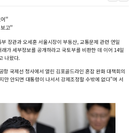
해군 1함대 창설 80주년…지역과 함께
[3보] 북, 원산서 동해로 단거리 탄도
없어"
우크라 드론 전술, 중남미 콜롬비아에
 보고"
동해해경, 독도 해상서 부유물 감긴 
통부 장관과 오세훈 서울시장이 부동산, 교통문제 관련 연일
주한미군 "오산기지 누출, 백린 아닌 
실거래가 세부정보를 공개하라고 국토부를 비판한 데 이어 14일
구미 폐염산처리업체서 불 2시간30여
고 나왔다.
해군과 함께하는 '불금전파, 송정' 시
포공항 국제선 청사에서 열린 김포골드라인 혼잡 완화 대책회의
지만 안되면 대통령이 나서서 강제조정할 수밖에 없다"며 서