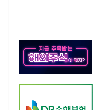
하는 '선봉'의 대민 봉사
미사일 1발 발사… 올해 10번째·42일 만 도발
 새 안보 위기… 반군·마약카르텔이 습득해 전투 활용
어선 구조
무해한 표면 부식 물질"
분만에 진화...외국인 노동자 숨져
즌2