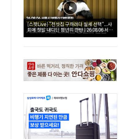
[스팟Live] "전셋집 구하려다 월세 선택"...사
회에 첫발 내디딘 청년의 한탄 | 26.08.06 서울
시 부동산 대토론회