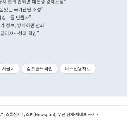
울시 협의 안되면 대통령 강제조정"
실있는 국가산단 조성"
워킹그룹 만들자"
가 정보, 방치하면 안돼"
 달라져…성과 확인"
서울시
김포골드라인
버스전용차로
뉴스통신사 뉴스핌(Newspim), 무단 전재-재배포 금지>