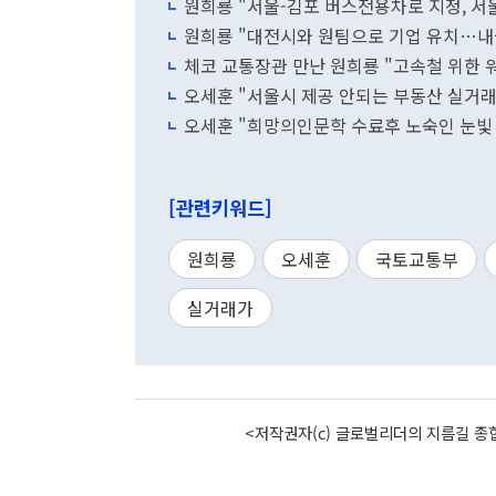
원희룡 "서울-김포 버스전용차로 지정, 서
원희룡 "대전시와 원팀으로 기업 유치…내
체코 교통장관 만난 원희룡 "고속철 위한 
오세훈 "서울시 제공 안되는 부동산 실거래
오세훈 "희망의인문학 수료후 노숙인 눈빛
[관련키워드]
원희룡
오세훈
국토교통부
실거래가
<저작권자(c) 글로벌리더의 지름길 종합