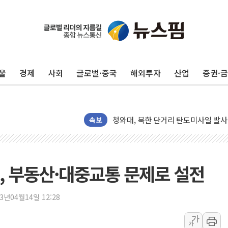
리투아니아 국방 "러, 우크라 드론으로
구광모, 내주 실리콘밸리서 젠슨 황 
뉴욕증시 개장 전 특징주...모더나
울
경제
사회
글로벌·중국
해외투자
산업
증권·
김정관 장관 "영업이익 N% 성과급
뉴욕증시 프리뷰, 미 주가선물 AI주
청와대, 북한 단거리 탄도미사일 발사
속보
금값 7주 만에 최고…美 고용 둔화·
[인도증시] 중동 긴장 완화에 실적 호
러, 1인칭시점 드론으로 우크라 민간
, 부동산·대중교통 문제로 설전
[베트남 증시] 지수 하락 속 'DGC
'월가의 황제' 다이먼 "금융시장 레
23년04월14일 12:28
양주 섬유염색공장서 화재 1명 중상…
가
김정관 산업부 장관 "주 52시간 손봐
가