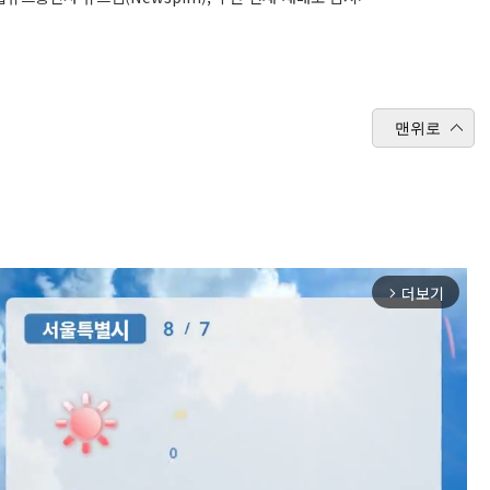
맨위로
더보기
arrow_forward_ios