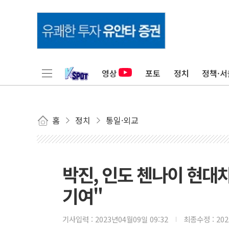
영상
포토
정치
정책·서
홈
정치
통일·외교
박진, 인도 첸나이 현대
기여"
기사입력 :
2023년04월09일 09:32
최종수정 :
20