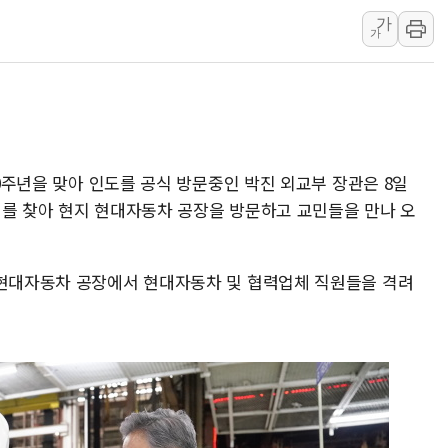
가
원주시, 첨단의료복합단지 지정 준
가
삼척시, 무건리 이끼폭포 생태탐방
전남광주 화정역 인근 도로 4중 
청도 문수리 야산서 산불 진화 중.
'해병 순직 책임' 임성근 전 사단장
50주년을 맞아 인도를 공식 방문중인 박진 외교부 장관은 8일
이를 찾아 현지 현대자동차 공장을 방문하고 교민들을 만나 오
 현대자동차 공장에서 현대자동차 및 협력업체 직원들을 격려