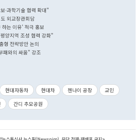
안보·과학기술 협력 확대"
·인도 외교장관회담
야 하는 이유' 적극 홍보
태평양지역 조성 협력 강화"
맞춤형 전략방안 논의
"부패와의 싸움" 강조
현대자동차
현대차
첸나이 공장
교민
년
간디 추모공원
뉴스통신사 뉴스핌(Newspim), 무단 전재-재배포 금지>