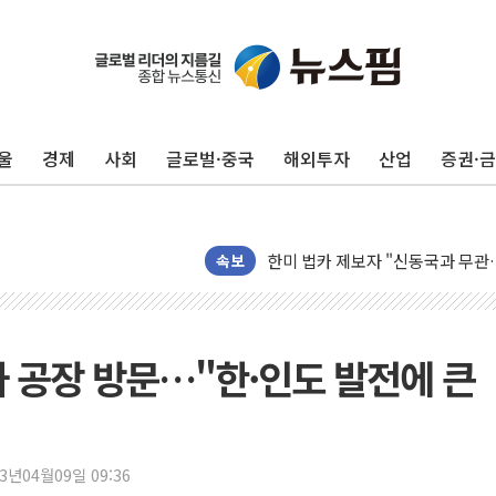
수박으로 여름 나는 하마
전남광주 구례 산불 32분 만에 주
캠코, 5918억원 규모 압류재산 15
[시승기] 공간·승차감 잡은 볼보 E
울
경제
사회
글로벌·중국
해외투자
산업
증권·
가오픈한 홈플러스
돌아온 홈플러스
[종합] 청도 흥선리 야산 산불 1
한미 법카 제보자 "신동국과 무관
속보
라인게임즈, '콰이어트' 테스트 참
에어로케이항공, 청주-중국 청두 노
네이버, AI 브리핑 도입 후 블로그
차 공장 방문…"한·인도 발전에 큰
SKT, '8월 월간 럭키 페스타' 실시
LG헬로비전 '헬로모바일', 교보문
KTis, 02-114로 카카오 T 택시
23년04월09일 09:36
해군1함대 '창설 80주년' 기념식.