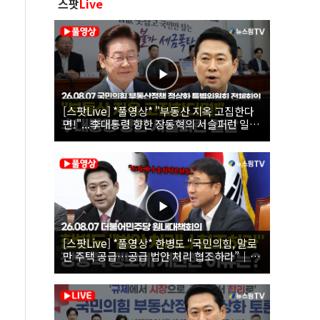
스팟
Live
[스팟Live] *풀영상* "부동산 지옥 고집한다
면!"...李대통령 향한 장동혁의 서슬퍼런 일갈
| 26.08.07 국민의힘 부동산정책 정상화 특별
위원회 전체회의
[스팟Live] *풀영상* 한병도 “국민의힘, 말로
만 주택 공급…공급 법안 처리 협조하라”｜
26.08.07 더불어민주당 원내대책회의