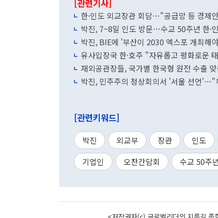
[관련기사]
한·인도 외교장관 회담…"공급망 등 경제
박진, 7~8일 인도 방문…수교 50주년 한
박진, BIE에 '부산이 2030 엑스포 개최해
유사입장국 한·호주 "자유롭고 평화로운 
재외공관장들, 국가별 한국형 원전 수출 
박진, 민주주의 정상회의서 '서울 선언'…
[관련키워드]
박진
외교부
장관
인도
기업인
오찬간담회
수교 50주
<저작권자(c) 글로벌리더의 지름길 종합