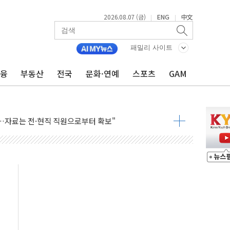
2026.08.07 (금)
ENG
中文
|
|
불 진화...인명피해 없어
06건 공매
패밀리 사이트
X90…'올 터치'는 호불호
금융
부동산
전국
문화·연예
스포츠
GAM
시간36분만에 주불진화....인명피해 없어
…자료는 전·현직 직원으로부터 확보"
가자 3만 명 돌파
선 운항허가 취득...중국 노선 다변화
 창작자 지원 규모 2배 확대
...휴대폰 결제 최대 6000원 할인
고 제휴 전자책 요금제 출시
 호출 서비스
..지역축제 '불금전파, 송정'과 상생