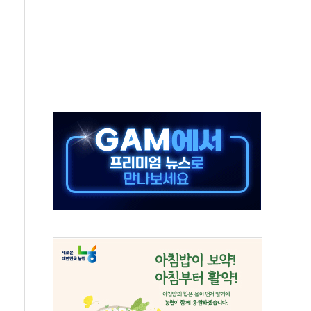
비 본격화…'AI 데이터 기반 메디테크 혁신허브' 구상
로 출입 통제
추돌…1명 심정지·5명 부상
..진화헬기 3대 투입
 항소심도 징역 3년